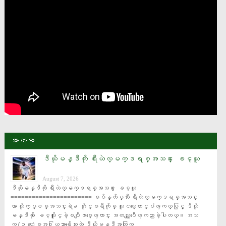
အားကစား
ဒီယိုမန္ဒီကို ရီးယဲလ္မက္ဒရစ္အသင္း ေခၚယူ
August 7, 2026
ဒီယိုမန္ဒီကို ရီးယဲလ္မက္ဒရစ္အသင္း ေခၚယူ 
======================= စပိန္ထိပ္သီး ရီးယဲလ္မက္ဒရစ္အသင္း
ဟာ လိုက္ပ္ဇစ္အသင္းရဲ႕ အိုင္ဗရီကိုစ္ လူငယ္ေတာင္ပံၾကယ္ပြင့္ ဒီယို
မန္ဒီကို ေခၚယူႏိုင္ခဲ့ၿပီျဖစ္ေၾကာင္း အတည္ျပဳေၾကညာခဲ့ပါတယ္။ အသ
က္ (၁၉)ႏွစ္အ႐ြယ္သာရွိေသးတဲ့ ဒီယိုမန္ဒီအတြက္ …