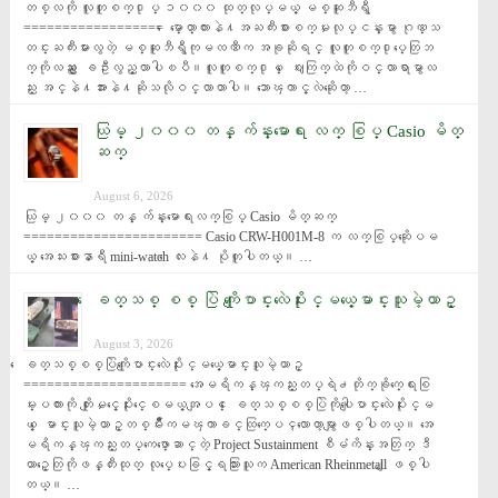
တစ္လကို လူတူစက္႐ုပ္ ၁၀၀၀ ထုတ္လုပ္မယ့္ မစ္ဆူဘီရွီ 
================== ေမာ္ေတာ္ကားနဲ႔အႀကီးစားစက္မႈလုပ္ငန္းမွာ ဂုဏ္သ
တင္းႀကီးမားလွတဲ့ မစ္ဆူဘီရွီကုမၸဏီက အခုဆိုရင္ လူတူစက္႐ုပ္ေတြဘ
က္ကိုလည္း ေျခဦးလွည့္လာပါၿပီ။လူတူစက္႐ုပ္ ေဈးကြက္ထဲကိုဝင္လာရာမွာလ
ည္း အင္နဲ႔အားနဲ႔ဆိုသလိုဝင္လာတာပါ။ ဘာေၾကာင့္လဲဆိုေတာ့ …
ယြမ္ ၂၀၀၀ တန္ က်န္းမာေရး လက္ စြပ္ Casio မိတ္
ဆက္
August 6, 2026
ယြမ္ ၂၀၀၀ တန္ က်န္းမာေရးလက္စြပ္ Casio မိတ္ဆက္ 
======================= Casio CRW-H001M-8 က လက္စြပ္ဆိုေပမ
ယ့္ အေသးစားနာရီ mini-watch ေလးနဲ႔ ပိုတူပါတယ္။ …
ေခတ္သစ္ စစ္ ပြဲ ကိုေျပာင္းလဲေပးႏိုင္မယ့္ေမာင္းသူမဲ့ယာဥ္
August 3, 2026
ေခတ္သစ္စစ္ပြဲကိုေျပာင္းလဲေပးႏိုင္မယ့္ေမာင္းသူမဲ့ယာဥ္ 
===================== အေမရိကန္ၾကည္းတပ္ရဲ႕တိုက္ခိုက္ေရးစြ
မ္းပကားကို တိုးျမႇင့္ေပးႏိုင္ေစမယ့္အျပင္ ေခတ္သစ္စစ္ပြဲကိုပါေျပာင္းလဲေပးႏိုင္မ
ယ့္ ေမာင္းသူမဲ့ယာဥ္တစ္မ်ိဳးကမၾကာခင္ထြက္ေပၚလာေတာ့မွာျဖစ္ပါတယ္။ အေ
မရိကန္ၾကည္းတပ္ကေဖာ္ေဆာင္တဲ့ Project Sustainment စီမံကိန္းအတြက္ ဒီ
ယာဥ္ေတြကိုဖန္တီးထုတ္ လုပ္ေပးခြင့္ရသြားသူက American Rheinmetall ျဖစ္ပါ
တယ္။ …