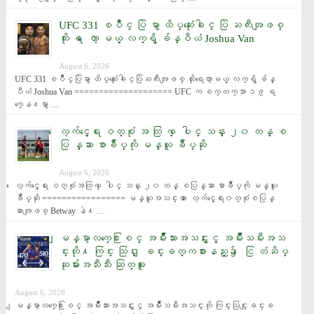
UFC 331 ၿပိဳင္ ပြဲ မွာ ထိပ္ဆုံးေခါင္ ပြဲ ႀကီးအျဖစ္
ထိုး ရ ေတာ့ မယ့္ လက္ရွိ ခ်န္ပီယံ ‌Joshua Van
August 6, 2026
UFC 331 ၿပိဳင္ပြဲမွာ ထိပ္ဆုံးေခါင္ပြဲႀကီးအျဖစ္ ထိုးရေတာ့မယ့္ လက္ရွိ ခ်န္
ပီယံ ‌Joshua Van ==================== UFC က စက္တက္ဘာ ၁၉ ရ
က္ေန႔မွာ …
ေလ့က်င့္ေရး ဝတ္စုံ အ တြ က္ ေပါင္ သန္း ၂၀ တန္ စ
ပြ န္ဆာ စာခ်ဳပ္ကို မန္ယူ ခ်ဳပ္ဆို
August 6, 2026
ေလ့က်င့္ေရး ဝတ္စုံအတြက္ ေပါင္ သန္း ၂၀ တန္ စပြန္ဆာ စာခ်ဳပ္ကို မန္ယူ 
ခ်ဳပ္ဆို ================= မန္ယူအသင္းဟာ ေလ့က်င့္ေရး၀တ္စုံစပြန္
ဆာအျဖစ္ Betway နဲ႔ …
ျမန္မာ့လက္ေ႐ြးစင္ အမ်ိဳးသားအသင္းႏွင့္ အမ်ိဳးသမီးအသ
င္းတို႔ ကြင္း သြင္း ျခင္းခတ္ကစားနည္း၌ ေငြ တံဆိပ္
ဆုမ်ားအသီးသီး ဆြတ္ခူး
August 6, 2026
ျမန္မာ့လက္ေ႐ြးစင္ အမ်ိဳးသားအသင္းႏွင့္ အမ်ိဳးသမီးအသင္းတို ကြင္းသြင္းျခင္းခ