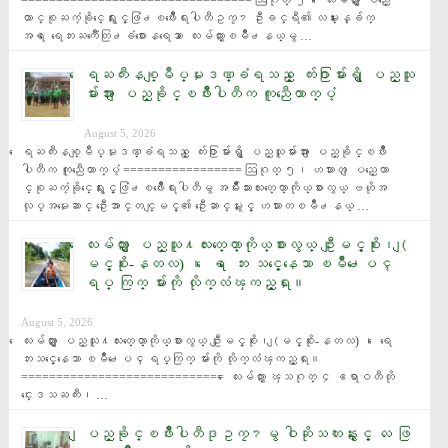
================================= ဩဂုတ္ ၅၊ ေလးမ်က္ႏွာ ျပည္ေ
ထာင္စုႀကံ့ခိုင္ေရးႏွင့္ဖြံ႕ၿဖိဳးေရးပါတီဥကၠ႒ ဦးခင္ရီ၏ လမ္းၫႊန္ခ်က္
အရ ေရေဘးႀကဳံေတြ႕ခံစားေနရေသာ ေလးမ်က္ႏွာၿမိဳ႕နယ္မွ …
ေရႀကီးနစ္ျမဳပ္မႈဒဏ္ခံရသည့္ ေက်း႐ြာမ်ားရွိ ျပည္သူ
မ်ားအား ျပည္ခိုင္ၿဖိဳးပါတီက ကူညီေထာက္ပံ့
August 5, 2026
ေရႀကီးနစ္ျမဳပ္မႈဒဏ္ခံရသည့္ ေက်း႐ြာမ်ားရွိ ျပည္သူမ်ားအား ျပည္ခိုင္ၿဖိဳး
ပါတီက ကူညီေထာက္ပံ့ ================= ဩဂုတ္ ၅၊ ဟသၤာတ ျပည္ေထာ
င္စုႀကံ့ခိုင္ေရးႏွင့္ဖြံ႕ၿဖိဳးေရးပါတီမွ အမ်ိဳးသားလႊတ္ေတာ္ကိုယ္စားလွယ္ ဗဟိုအ
လုပ္အမႈေဆာင္ ဦးေအာင္တင္ျမင့္၏ ဦးေဆာင္မႈႏွင့္ ဟသၤာတၿမိဳ႕နယ္ …
ေလးမ်က္ႏွာ ျပည္သူ႔လႊတ္ေတာ္ကိုယ္စားလွယ္ ဦးျမင့္စိုး၊ (ျ
မင့္စိုး-နတလ) ၊ ေရ ေဘး သင့္ေနေသာ ၿမိဳ႕ေပၚ
ရပ္ ကြက္ မ်ားကို လိုက္လံၾကည့္ရႈ။
August 5, 2026
ေလးမ်က္ႏွာ ျပည္သူ႔လႊတ္ေတာ္ကိုယ္စားလွယ္ ဦးျမင့္စိုး၊ (ျမင့္စိုး-နတလ) ၊ ေရေ
ဘးသင့္ေနေသာ ၿမိဳ႕ေပၚ ရပ္ကြက္ မ်ားကို လိုက္လံၾကည့္ရႈ။ 
============================= ေလးမ်က္ႏွာ ၾသဂုတ္ ၄ ဧရာဝတီတို
င္းေဒသႀကီး၊ …
ျပည္ခိုင္ၿဖိဳးပါတီဒုဥကၠ႒မွ ဝါဆိုသကၤန္းႏွင့္ လႉ ဖြ