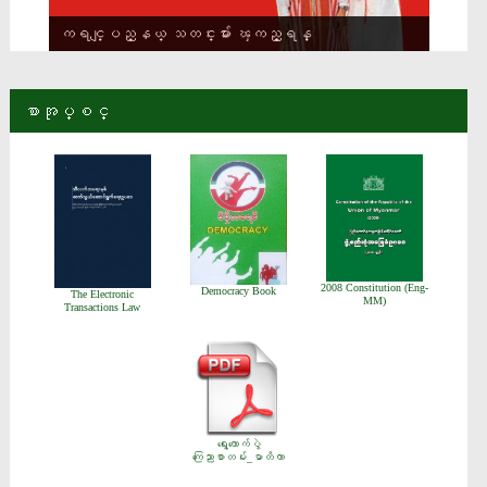
ကရင္ျပည္နယ္ သတင္းမ်ား ၾကည့္ရန္
စာအုပ္စင္
2008 Constitution (Eng-
Democracy Book
The Electronic
MM)
Transactions Law
ရွေးကောက်ပွဲ
ကြေညာစာတမ်း_မာတိကာ