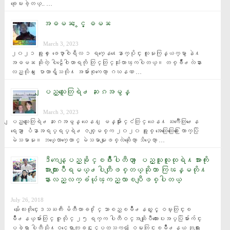
ခုေမးခဲ့တယ္.. …
အဓမၼ ႏွင့္ ဓမၼ
March 3, 2023
၂၀၂၁ ခုႏွစ္ ေဖေဖာ္ဝါရီလ ၁ ရက္ေန႔ေနာက္ပိုင္း လူမႈကြန္ယက္မွာ နဲ႔ 
အဓမၼ ဆိုတဲ့ ပါဠိေဝါဟာရကို တြင္တြင္သုံးလာၾကပါတယ္။ တစ္ခ်ိဳ႕လဲနား
လည္လို႔ ေျပာတာရွိသလို႔ အမ်ားစုကေတာ့ ဂဃနဏ …
ျပည္သူေတြရဲ႕ ဆႏၵအမွန္
March 3, 2023
ျပည္သူေတြရဲ႕ ဆႏၵအမွန္ ယေန႔ ျမန္မာႏိုင္ငံတြင္ ယေန႔ ႀကဳံေတြ႕ေန
ရေသာ ျပႆနာအရပ္ရပ္ရဲ႕ ဇစ္ျမစ္က ၂၀၂၀ ခုႏွစ္ အေထြေထြေ႐ြးေကာက္ပြဲ 
မဲသမာမႈ။ ဘယ္ေလာက္ေတာင္ မဲသမာမႈျဖစ္လဲဆိုေတာ့ သိပ္ေတာ့ …
ဒီကေန့ျပည္ခုိင္ၿဖိဳးပါတီဟာ ျပည္သူလူထုရဲ႔အားကိုး
အားထားျပဳရမယ္႕ပါတီျဖစ္တယ္ဆိုတာ ကြၽန္မတို႔
နားလည္လက္ခံယုံၾကည္လာၿပီျဖစ္ပါတယ္
July 26, 2018
  မႏၲေလးတိုင္းေဒသႀကီး မိတီၴလာခ႐ိုင္ သာစည္ၿမိဳ႕နယ္ႏွင့္ ဝမ္းတြင္းၿ
မိဳ႕နယ္မ်ားတြင္ ဇူလိုင္ ၂၅ ရက္က ပါတီဝင္အဆိုျပဳလႊာေပးအပ္ပြဲမ်ားက်င္း
ပခဲ့ရာ ပါတီသို႔ဝင္ေရာက္ျခင္းႏွင့္ပတ္သက္၍ ဝမ္းတြင္းၿမိဳ႕နယ္ ဘုရားျ