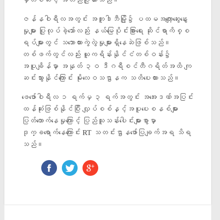
မှတစ်ဆင့် အတည်ပြုထားသည်။
ဇန်နဝါရီလအတွင်း အဘူဒါဘီမြို့၌ ပထမအကျော့ဆွေးနွေး
မှုများ ပြုလုပ်ခဲ့သော်လည်း နယ်မြေပိုင်းခြားရေး ဆိုင်ရာကိစ္စ
ရပ်များတွင် သဘောထားကွဲလွဲမှုများရှိနေဆဲဖြစ်သည်။
တစ်ဖက်တွင်လည်း ယူကရိန်းနိုင်ငံတစ်ဝန်း၌
အပူချိန်မှာ အနုတ် ၃ဝ ဒီဂရီစင်တီဂရိတ်အထိ ကျ
ဆင်းသွားနိုင်ကြောင်း မိုးလေဝသဌာနက သတိပေးထားသည်။
ဖေဖော်ဝါရီလ ၁ ရက်မှ ၃ ရက်အတွင်း အအေးဒဏ်အပြင်း
ထန်ဆုံးဖြစ်နိုင်ပြီး လျှပ်စစ်နှင့်အပူပေးစနစ်များ
ပြတ်တောက်နေမှုကြောင့် ပြည်သူသန်းပေါင်းများစွာမှာ
ဒုက္ခရောက်နေကြောင်း RT သတင်းဌာနဖော်ပြချက်အရ သိရ
သည်။