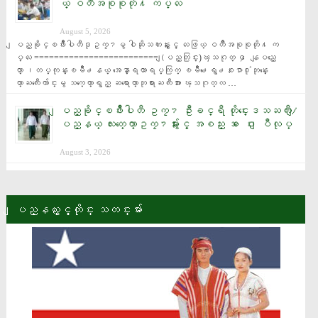
ယ္ ဝတၳဳအစုစုတို႔ ကပ္လႉ
August 5, 2026
ျပည္ခိုင္ၿဖိဳးပါတီဒုဥကၠ႒မွ ဝါဆိုသကၤန္းႏွင့္ လႉဖြယ္ ဝတၳဳအစုစုတို႔ က
ပ္လႉ ========================= (ျပည္တြင္း)ၾသဂုတ္ ၄ ေနျပည္ေ
တာ္ ၊တပ္ကုန္းၿမိဳ႕နယ္ အေနာ္ရထာရပ္ကြက္ ၿမိဳ႕ေရွ႕စႏၵာ႐ုံဘုန္းေ
တာ္ႀကီးေက်ာင္းမွ သက္ေတာ္ရွည္ ဆရာေတာ္ဘုရားႀကီးအား ၾသဂုတ္လ …
ျပည္ခိုင္ၿဖိဳးပါတီ ဥကၠ႒ ဦးခင္ရီ တိုင္းေဒသႀကီး/ျ
ပည္နယ္ လႊတ္ေတာ္ဥကၠ႒မ်ားႏွင့္ အစည္း အ ေဝး ျပဳလုပ္
August 3, 2026
ျပည္နယ္ႏွင့္တိုင္း သတင္းမ်ား