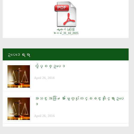
ရွေးကောက်ပွဲကြေငြာ
စာတမ်း_31_10_2025
ဥပေဒေရးရာ
လွ်ပ္စစ္ဥပေဒ
April 26, 2016
အသင္းအဖြဲ႕မ်ားမွတ္ပုံတင္ၿခင္းဆိုင္ရာဥပေ
ဒ
April 26, 2016