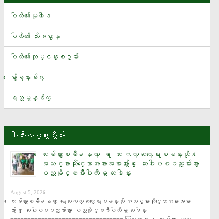
UFC 331 ၿပိဳင္ ပြဲ မွာ ထိပ္ဆုံးေခါင္ ပြဲ ႀကီးအျဖစ္ ထိုး ရ ေတာ့ မယ့္ လက္ရွိ
ပါတီ၏မူ၀ါဒ
ခ်န္ပီယံ ‌Joshua Van
ယြမ္ ၂၀၀၀ တန္ က်န္းမာေရး လက္ စြပ္ Casio မိတ္ဆက္
ပါတီ၏ သႏိၷဌာန္
ႏိုင္ငံေတာ္သမၼတ ထိုင္းႏိုင္ငံသို႔ ေရာက္ရွိ
ပါတီ၏လုပ္ငန္းစဥ္မ်ား
ေလ့က်င့္ေရး ဝတ္စုံ အ တြ က္ ေပါင္ သန္း ၂၀ တန္ စ ပြ န္ဆာ စာခ်ဳပ္ကို မ
န္ယူ ခ်ဳပ္ဆို
ေမွ်ာ္မွန္းခ်က္
ျမန္မာ့လက္ေ႐ြးစင္ အမ်ိဳးသားအသင္းႏွင့္ အမ်ိဳးသမီးအသင္းတို႔ ကြင္း သြင္း ျခ
ရည္မွန္းခ်က္
င္းခတ္ကစားနည္း၌ ေငြ တံဆိပ္ဆုမ်ားအသီးသီး ဆြတ္ခူး
ေလးမ်က္ႏွာၿမိဳ႕နယ္ ေရ ေဘး ကယ္ဆယ္ေရးစခန္းသို႔ အသင့္စားသုံးႏိုင္ေသာအစား
အစာမ်ားႏွင့္ ေဆးဝါးပစၥည္းမ်ားအား ျပည္ခိုင္ၿဖိဳးပါတီမွ လႉဒါန္း
ပါတီလႈပ္ရွားမွဳမ်ား
ေရႀကီးနစ္ျမဳပ္မႈဒဏ္ခံရသည့္ ေက်း႐ြာမ်ားရွိ ျပည္သူမ်ားအား ျပည္ခိုင္ၿဖိဳး
ေလးမ်က္ႏွာၿမိဳ႕နယ္ ေရ ေဘး ကယ္ဆယ္ေရးစခန္းသို႔
ပါတီက ကူညီေထာက္ပံ့
အသင့္စားသုံးႏိုင္ေသာအစားအစာမ်ားႏွင့္ ေဆးဝါးပစၥည္းမ်ားအား ျ
ဒီယိုမန္ဒီကို ရီးယဲလ္မက္ဒရစ္အသင္း ေခၚယူ
ပည္ခိုင္ၿဖိဳးပါတီမွ လႉဒါန္း
August 5, 2026
ေလးမ်က္ႏွာၿမိဳ႕နယ္ ေရေဘးကယ္ဆယ္ေရးစခန္းသို အသင့္စားသုံးႏိုင္ေသာအစားအစာ
မ်ားႏွင့္ ေဆးဝါးပစၥည္းမ်ားအား ျပည္ခိုင္ၿဖိဳးပါတီမွ လႉဒါန္း 