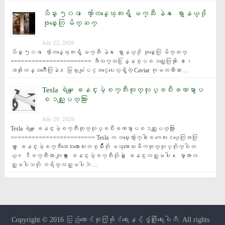
သိန္း ၅၀၀ ေက်ာ္တန္ေၾကးရွိ မက္ဆီ နဲ႔ ေရာ္နယ္ဒို
ဖုန္းေတြ မိတ္ဆက္
July 22, 2026
သိန္း ၅၀၀ ေက်ာ္တန္ေၾကးရွိ မက္ဆီ နဲ႔ ေရာ္နယ္ဒို ဖုန္းေတြ မိတ္ဆက္ 
======================= အီလက္ထ႐ြန္နစ္ပစၥည္းေတြကို ေ႐ႊ၊ 
အဖိုးတန္သတၱဳေတြနဲ႔ မြမ္းမံျပင္ဆင္ေပးေလ့ရွိတဲ့ Caviar ကုမၸဏီဟာ …
Tesla ရဲ႕‌ေျခနင္းမဲ့စက္ဘီးထုတ္လုပ္ၿပီးခဏမွာပ
စၥည္းျပတ္သြား
July 20, 2026
Tesla ရဲ႕‌ေျခနင္းမဲ့စက္ဘီးထုတ္လုပ္ၿပီးခဏမွာပစၥည္းျပတ္သြား 
======================== Tesla က လမ္းေလွ်ာက္ခါစ ကေလးငယ္ေတြအတြ
က္ ေျခနင္းမဲ့စက္ဘီးအေသးစားေလးတစ္မ်ိဳးကို မၾကာေသးမီကထုတ္လုပ္လိုက္ပါတ
ယ္။ ဒီစက္ဘီးဟာ တျခား ေျခနင္းမဲ့စက္ဘီးလိုပဲ ေျခနင္းလည္းမပါ၊ ေမာ္တာလ
ည္းမပါသလို ဘရိတ္လည္းမပါဘဲ …
Copyright © 2016
ပြည်ထောင်စုကြံ့ခိုင်ရေးနှင့်ဖွံ့ဖြိုးရေးပါတီ
. All rights