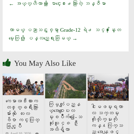
အယ္လ္ဟီလာကို ေျပာင္းေ႐ႊ႕သြားတဲ့ ဘန္ဇီမာ
←
လာမယ့္ ပညာသင္ႏွစ္မွာ Grade-12 ရဲ႕ သင္႐ိုးၫႊန္းတ
မ္းေတြကို ျပန္လည္ေရးဆြဲမယ္
→
You May Also Like
ကေမာၻဒီးယားက
ကြမ္တုံျပည္န
ငါးမဖမ္းရကာ
တ႐ုတ္ခရီးသြား
ယ္အေဝးေျပးလ
လ သက္တမ္း
မ်ားကို ေလးလ
မ္းၿပိဳက်၍‌ေ-သ
တုိးလုိက္မႈကုိ
ဗီဇာ ကင္းလြတ္
ဆုံးသူ ၄၈ ဦး
ကန္႔ကြက္သ
ခြင့္ျပဳ
အထိရွိလာ
ည့္ အေနျဖင့္
April 10, 2026