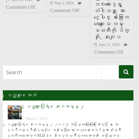
May 3, 2024
ဘဂၤလားေဒ့ရွ္
Comments Off
Comments Off
တံငါသည္ ေထာ
င္ေပါင္း မ်ားစြာက
အေ၀းေျပး လမ္း
မႀကီးကုိ ပိတ္
ဆုိ ့ ဆႏၵျပ
June 11, 2019
Comments Off
ျပည္သူ႔အသံ
ျပည္သူေတြရဲ႕ ဆႏၵအမွန္ ၂
March 7, 2023
ျပည္သူေတြရဲ႕ ဆႏၵအမွန္ ၂ ၂၀၁၅ အလြန္ အေထြေထြေ႐ြးေကာက္ပြဲ မွ ေသာ
င္ၿပိဳကမ္းၿပိဳအႏိုင္ရလို႔ အစိုးရဖြဲ႕ေတာ့ တပ္မေတာ္အၿငိမ္းစား ဗိုလ္ခ်ဳ
ပ္ႀကီးတစ္ေယာက္က NLDနဲ႔ နီးစပ္တဲ့ ပုဂၢိဳလ္တစ္ေယာက္ကို ေမးခြန္းတစ္