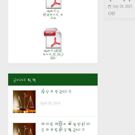
July 28, 2025
ရွေးကောက်ပွဲ
Off
ကြေညာစာတမ်း_မာ
တိကာ
ရွေးကောက်ပွဲကြေငြာ
စာတမ်း_31_10_2
025
ဥပေဒေရးရာ
လွ်ပ္စစ္ဥပေဒ
April 26, 2016
အသင္းအဖြဲ႕မ်ားမွတ္ပုံတ
င္ၿခင္းဆိုင္ရာဥပေဒ