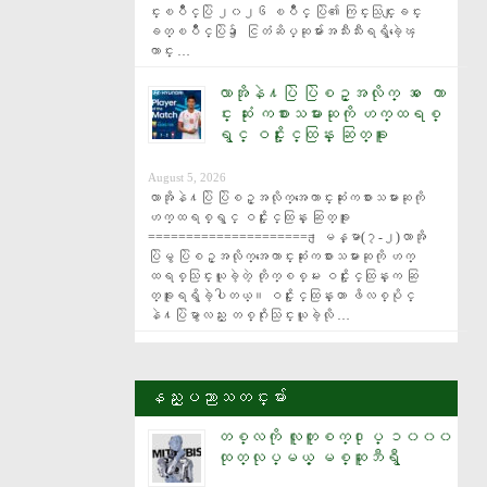
င္းၿပိဳင္ပြဲ ၂၀၂၆ ၿပိဳင္ ပြဲ၏ ကြင္းသြင္းျခင္း
ခတ္ၿပိဳင္ပြဲ၌ ေငြတံဆိပ္ဆုမ်ားအသီးသီးရရွိခဲ့ေၾ
ကာင္း …
လာအိုနဲ႔ပြဲ ပြဲစဥ္အလိုက္ အ ေကာ
င္း ဆုံး ကစားသမားဆုကို ဟက္ထရစ္
ရွင္ ဝင္းႏိုင္ထြန္း ဆြတ္ခူး
August 5, 2026
လာအိုနဲ႔ပြဲ ပြဲစဥ္အလိုက္အေကာင္းဆုံးကစားသမားဆုကို 
ဟက္ထရစ္ရွင္ ဝင္းႏိုင္ထြန္း ဆြတ္ခူး 
====================== ျမန္မာ(၇-၂)လာအို
ပြဲမွ ပြဲစဥ္အလိုက္အေကာင္းဆုံးကစားသမားဆုကို ဟက္
ထရစ္သြင္းယူခဲ့တဲ့ တိုက္စစ္မႉး ဝင္းႏိုင္ထြန္းက ဆြ
တ္ခူးရရွိခဲ့ပါတယ္။ ဝင္းႏိုင္ထြန္းဟာ ဖိလစ္ပိုင္
နဲ႔ပြဲမွာလည္း တစ္ဂိုးသြင္းယူခဲ့လို …
နည္းပညာသတင္းမ်ား
တစ္လကို လူတူစက္႐ုပ္ ၁၀၀၀
ထုတ္လုပ္မယ့္ မစ္ဆူဘီရွီ