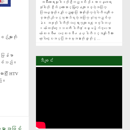
  အမ်ဳိးသားေရးမူဝါဒကိုဦးတည္ၿပီး ဒို႔တာဝန္အေရး
သံုးပါးကို ဦးထိပ္ထားေဆာင္ရြက္ေနတာျဖစ္တဲ့အတြက္ 
ကြၽန္ေတာ္တို႔လိုျပည္သူေတြ အားကိုးထိုက္တဲ့ပါတီႀကီးျဖ
စ္တာကို သိျမင္ၾကားသိရတဲ့အတြက္ ယံုၾကည္စိတ္
နဲ႔ အခုလို ပါတီကိုဝင္ေရာက္လာျခင္းျဖစ္ပါတယ္​
။ မႏၲေလးတိုင္းေဒသႀကီး ပါတီ႐ံုးခန္းမ၌က်င္းပေသာ 
မႏၲေလးၿမိဳ႕ေပၚေလးၿမိဳ႕နယ္ ပါတီဝင္အဆုိျပဳလႊာ
်များကို
စုေပါင္းေပးအပ္ပြဲအခမ္းအနားကုိ ဇူလိုင္ …
 မြန်မာ
သီချင်း
ဖြစ်သည်။
းပြီး HTV
သည်။
းသမားအဖြစ်