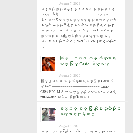
August 7, 2026
တစ္လကို လူတူစက္႐ုပ္ ၁၀၀၀ ထုတ္လုပ္မယ့္ 
မစ္ဆူဘီရွီ ================== ေမာ္ေတာ္ကား
နဲ႔အႀကီးစားစက္မႈလုပ္ငန္းမွာ ဂုဏ္သတင္းႀကီး
မားလွတဲ့ မစ္ဆူဘီရွီကုမၸဏီက အခုဆိုရင္ လူတူ
စက္႐ုပ္ေတြဘက္ကိုလည္း ေျခဦးလွည့္လာပါၿပီ။လူ
တူစက္႐ုပ္ ေဈးကြက္ထဲကိုဝင္လာရာမွာလည္း အင္
နဲ႔အားနဲ႔ဆိုသလိုဝင္လာတာပါ။ ဘာေၾကာင့္လဲဆိုေတာ့ 
…
ယြမ္ ၂၀၀၀ တန္ က်န္းမာေရး
လက္ စြပ္ Casio မိတ္ဆက္
August 6, 2026
ယြမ္ ၂၀၀၀ တန္ က်န္းမာေရးလက္စြပ္ Casio မိ
တ္ဆက္ ======================= Casio 
CRW-H001M-8 က လက္စြပ္ဆိုေပမယ့္ အေသးစားနာရီ 
mini-watch ေလးနဲ႔ ပိုတူပါတယ္။ …
ေခတ္သစ္ စစ္ ပြဲ ကိုေျပာင္းလဲေပးႏိုင္
မယ့္ေမာင္းသူမဲ့ယာဥ္
August 3, 2026
ေခတ္သစ္စစ္ပြဲကိုေျပာင္းလဲေပးႏိုင္မယ့္ေမာင္းသူမဲ့ယာဥ္ 