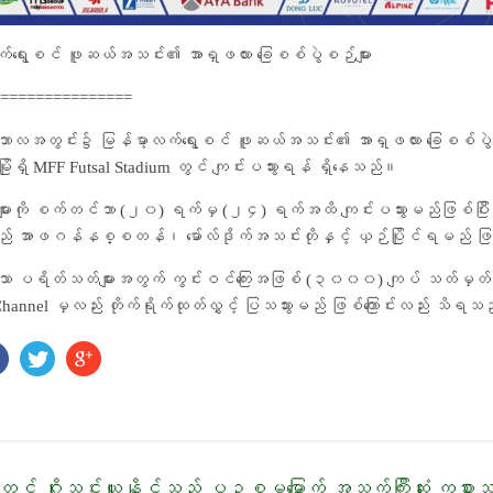
က်‌ရွေးစင် ဖူဆယ်အသင်း၏ အာရှဖလား ခြေစစ်ပွဲစဉ်များ
================
လအတွင်း၌ မြန်မာ့လက်‌ရွေးစင် ဖူဆယ်အသင်း၏ အာရှဖလား ခြေစစ်ပွဲစဉ
ိုရှိ MFF Futsal Stadium တွင် ကျင်းပသွားရန် ရှိနေသည်။
်များကို စက်တင်ဘာ (၂၀) ရက်မှ (၂၄) ရက်အထိ ကျင်းပသွားမည်ဖြစ်ပြီး
 အာဖဂန်နစ္စတန်၊ မော်လ်ဒိုက်အသင်းတိုနှင့် ယှဉ်ပြိုင်ရမည် 
လိုသော ပရိတ်သတ်များအတွက် ကွင်းဝင်ကြေးအဖြစ် (၃၀၀၀) ကျပ် သတ်မှတ်ထာ
hannel မှလည်း တိုက်ရိုက်ထုတ်လွှင့် ပြသသွားမည် ဖြစ်ကြောင်းလည်း သိရ
ေတွင် ဂိုးသွင်းယူနိုင်သည့် ပဉ္စမမြောက် အသက်ကြီးဆုံး ကစာ