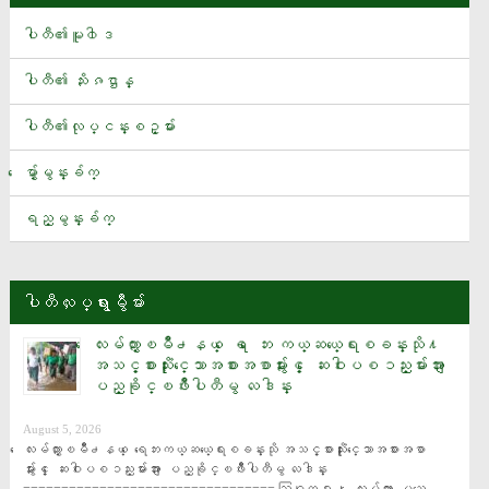
UFC 331 ၿပိဳင္ ပြဲ မွာ ထိပ္ဆုံးေခါင္ ပြဲ ႀကီးအျဖစ္ ထိုး ရ ေတာ့ မယ့္ လက္ရွိ
ပါတီ၏မူ၀ါဒ
ခ်န္ပီယံ ‌Joshua Van
ယြမ္ ၂၀၀၀ တန္ က်န္းမာေရး လက္ စြပ္ Casio မိတ္ဆက္
ပါတီ၏ သႏိၷဌာန္
ႏိုင္ငံေတာ္သမၼတ ထိုင္းႏိုင္ငံသို႔ ေရာက္ရွိ
ပါတီ၏လုပ္ငန္းစဥ္မ်ား
ေလ့က်င့္ေရး ဝတ္စုံ အ တြ က္ ေပါင္ သန္း ၂၀ တန္ စ ပြ န္ဆာ စာခ်ဳပ္ကို မ
န္ယူ ခ်ဳပ္ဆို
ေမွ်ာ္မွန္းခ်က္
ျမန္မာ့လက္ေ႐ြးစင္ အမ်ိဳးသားအသင္းႏွင့္ အမ်ိဳးသမီးအသင္းတို႔ ကြင္း သြင္း ျခ
ရည္မွန္းခ်က္
င္းခတ္ကစားနည္း၌ ေငြ တံဆိပ္ဆုမ်ားအသီးသီး ဆြတ္ခူး
ေလးမ်က္ႏွာၿမိဳ႕နယ္ ေရ ေဘး ကယ္ဆယ္ေရးစခန္းသို႔ အသင့္စားသုံးႏိုင္ေသာအစား
အစာမ်ားႏွင့္ ေဆးဝါးပစၥည္းမ်ားအား ျပည္ခိုင္ၿဖိဳးပါတီမွ လႉဒါန္း
ပါတီလႈပ္ရွားမွဳမ်ား
ေရႀကီးနစ္ျမဳပ္မႈဒဏ္ခံရသည့္ ေက်း႐ြာမ်ားရွိ ျပည္သူမ်ားအား ျပည္ခိုင္ၿဖိဳး
ေလးမ်က္ႏွာၿမိဳ႕နယ္ ေရ ေဘး ကယ္ဆယ္ေရးစခန္းသို႔
ပါတီက ကူညီေထာက္ပံ့
အသင့္စားသုံးႏိုင္ေသာအစားအစာမ်ားႏွင့္ ေဆးဝါးပစၥည္းမ်ားအား ျ
ဒီယိုမန္ဒီကို ရီးယဲလ္မက္ဒရစ္အသင္း ေခၚယူ
ပည္ခိုင္ၿဖိဳးပါတီမွ လႉဒါန္း
August 5, 2026
ေလးမ်က္ႏွာၿမိဳ႕နယ္ ေရေဘးကယ္ဆယ္ေရးစခန္းသို အသင့္စားသုံးႏိုင္ေသာအစားအစာ
မ်ားႏွင့္ ေဆးဝါးပစၥည္းမ်ားအား ျပည္ခိုင္ၿဖိဳးပါတီမွ လႉဒါန္း 