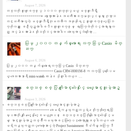
August 7, 2026
တစ္လကို လူတူစက္႐ုပ္ ၁၀၀၀ ထုတ္လုပ္မယ့္ မစ္ဆူဘီရွီ 
================== ေမာ္ေတာ္ကားနဲ႔အႀကီးစားစက္မႈလုပ္ငန္းမွာ ဂုဏ္သ
တင္းႀကီးမားလွတဲ့ မစ္ဆူဘီရွီကုမၸဏီက အခုဆိုရင္ လူတူစက္႐ုပ္ေတြဘ
က္ကိုလည္း ေျခဦးလွည့္လာပါၿပီ။လူတူစက္႐ုပ္ ေဈးကြက္ထဲကိုဝင္လာရာမွာလ
ည္း အင္နဲ႔အားနဲ႔ဆိုသလိုဝင္လာတာပါ။ ဘာေၾကာင့္လဲဆိုေတာ့ …
ယြမ္ ၂၀၀၀ တန္ က်န္းမာေရး လက္ စြပ္ Casio မိတ္
ဆက္
August 6, 2026
ယြမ္ ၂၀၀၀ တန္ က်န္းမာေရးလက္စြပ္ Casio မိတ္ဆက္ 
======================= Casio CRW-H001M-8 က လက္စြပ္ဆိုေပမ
ယ့္ အေသးစားနာရီ mini-watch ေလးနဲ႔ ပိုတူပါတယ္။ …
ေခတ္သစ္ စစ္ ပြဲ ကိုေျပာင္းလဲေပးႏိုင္မယ့္ေမာင္းသူမဲ့ယာဥ္
August 3, 2026
ေခတ္သစ္စစ္ပြဲကိုေျပာင္းလဲေပးႏိုင္မယ့္ေမာင္းသူမဲ့ယာဥ္ 
===================== အေမရိကန္ၾကည္းတပ္ရဲ႕တိုက္ခိုက္ေရးစြ
မ္းပကားကို တိုးျမႇင့္ေပးႏိုင္ေစမယ့္အျပင္ ေခတ္သစ္စစ္ပြဲကိုပါေျပာင္းလဲေပးႏိုင္မ
ယ့္ ေမာင္းသူမဲ့ယာဥ္တစ္မ်ိဳးကမၾကာခင္ထြက္ေပၚလာေတာ့မွာျဖစ္ပါတယ္။ အေ
မရိကန္ၾကည္းတပ္ကေဖာ္ေဆာင္တဲ့ Project Sustainment စီမံကိန္းအတြက္ ဒီ
ယာဥ္ေတြကိုဖန္တီးထုတ္ လုပ္ေပးခြင့္ရသြားသူက American Rheinmetall ျဖစ္ပါ