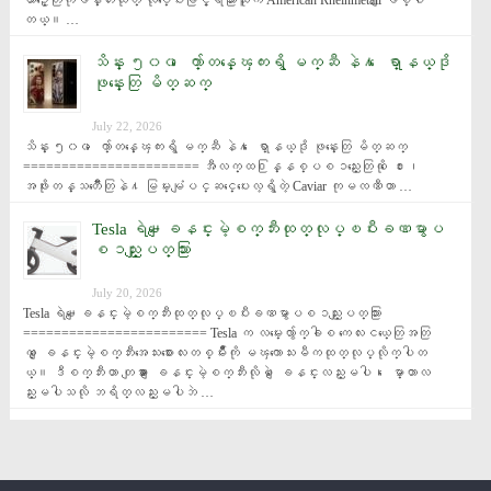
တယ္။ …
သိန္း ၅၀၀ ေက်ာ္တန္ေၾကးရွိ မက္ဆီ နဲ႔ ေရာ္နယ္ဒို
ဖုန္းေတြ မိတ္ဆက္
July 22, 2026
သိန္း ၅၀၀ ေက်ာ္တန္ေၾကးရွိ မက္ဆီ နဲ႔ ေရာ္နယ္ဒို ဖုန္းေတြ မိတ္ဆက္ 
======================= အီလက္ထ႐ြန္နစ္ပစၥည္းေတြကို ေ႐ႊ၊ 
အဖိုးတန္သတၱဳေတြနဲ႔ မြမ္းမံျပင္ဆင္ေပးေလ့ရွိတဲ့ Caviar ကုမၸဏီဟာ …
Tesla ရဲ႕‌ေျခနင္းမဲ့စက္ဘီးထုတ္လုပ္ၿပီးခဏမွာပ
စၥည္းျပတ္သြား
July 20, 2026
Tesla ရဲ႕‌ေျခနင္းမဲ့စက္ဘီးထုတ္လုပ္ၿပီးခဏမွာပစၥည္းျပတ္သြား 
======================== Tesla က လမ္းေလွ်ာက္ခါစ ကေလးငယ္ေတြအတြ
က္ ေျခနင္းမဲ့စက္ဘီးအေသးစားေလးတစ္မ်ိဳးကို မၾကာေသးမီကထုတ္လုပ္လိုက္ပါတ
ယ္။ ဒီစက္ဘီးဟာ တျခား ေျခနင္းမဲ့စက္ဘီးလိုပဲ ေျခနင္းလည္းမပါ၊ ေမာ္တာလ
ည္းမပါသလို ဘရိတ္လည္းမပါဘဲ …