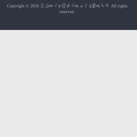
Copyright © 2016
ပြည်ထောင်စုကြံ့ခိုင်ရေးနှင့်ဖွံ့ဖြိုးရေးပါတီ
. All rights
reserved.