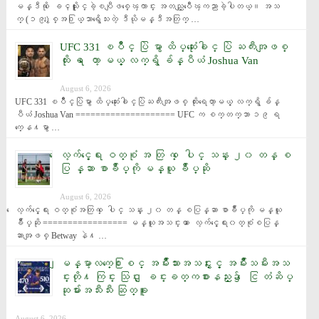
မန္ဒီကို ေခၚယူႏိုင္ခဲ့ၿပီျဖစ္ေၾကာင္း အတည္ျပဳေၾကညာခဲ့ပါတယ္။ အသ
က္ (၁၉)ႏွစ္အ႐ြယ္သာရွိေသးတဲ့ ဒီယိုမန္ဒီအတြက္ …
UFC 331 ၿပိဳင္ ပြဲ မွာ ထိပ္ဆုံးေခါင္ ပြဲ ႀကီးအျဖစ္
ထိုး ရ ေတာ့ မယ့္ လက္ရွိ ခ်န္ပီယံ ‌Joshua Van
August 6, 2026
UFC 331 ၿပိဳင္ပြဲမွာ ထိပ္ဆုံးေခါင္ပြဲႀကီးအျဖစ္ ထိုးရေတာ့မယ့္ လက္ရွိ ခ်န္
ပီယံ ‌Joshua Van ==================== UFC က စက္တက္ဘာ ၁၉ ရ
က္ေန႔မွာ …
ေလ့က်င့္ေရး ဝတ္စုံ အ တြ က္ ေပါင္ သန္း ၂၀ တန္ စ
ပြ န္ဆာ စာခ်ဳပ္ကို မန္ယူ ခ်ဳပ္ဆို
August 6, 2026
ေလ့က်င့္ေရး ဝတ္စုံအတြက္ ေပါင္ သန္း ၂၀ တန္ စပြန္ဆာ စာခ်ဳပ္ကို မန္ယူ 
ခ်ဳပ္ဆို ================= မန္ယူအသင္းဟာ ေလ့က်င့္ေရး၀တ္စုံစပြန္
ဆာအျဖစ္ Betway နဲ႔ …
ျမန္မာ့လက္ေ႐ြးစင္ အမ်ိဳးသားအသင္းႏွင့္ အမ်ိဳးသမီးအသ
င္းတို႔ ကြင္း သြင္း ျခင္းခတ္ကစားနည္း၌ ေငြ တံဆိပ္
ဆုမ်ားအသီးသီး ဆြတ္ခူး
August 6, 2026