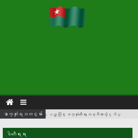
ေနာက္ဆံုးရသတင္းမ်ား
ျပည္ တြင္း စက္သုံးဆီေဈး တစ္လီတာလွ်င္ က်ပ္
၁၇၀ မွ ၂၆၅ အထိ ျမင့္တက္
တစ္လကို လူတူစက္႐ုပ္ ၁၀၀၀ ထုတ္လုပ္မယ့္ မစ္ဆူဘီရွီ
ပါတီေရးရာ