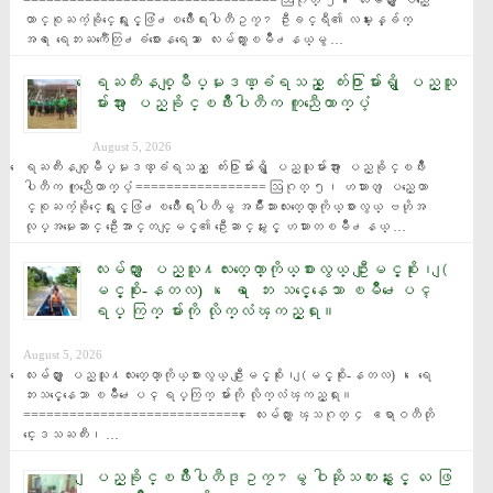
================================= ဩဂုတ္ ၅၊ ေလးမ်က္ႏွာ ျပည္ေ
ထာင္စုႀကံ့ခိုင္ေရးႏွင့္ဖြံ႕ၿဖိဳးေရးပါတီဥကၠ႒ ဦးခင္ရီ၏ လမ္းၫႊန္ခ်က္
အရ ေရေဘးႀကဳံေတြ႕ခံစားေနရေသာ ေလးမ်က္ႏွာၿမိဳ႕နယ္မွ …
ေရႀကီးနစ္ျမဳပ္မႈဒဏ္ခံရသည့္ ေက်း႐ြာမ်ားရွိ ျပည္သူ
မ်ားအား ျပည္ခိုင္ၿဖိဳးပါတီက ကူညီေထာက္ပံ့
August 5, 2026
ေရႀကီးနစ္ျမဳပ္မႈဒဏ္ခံရသည့္ ေက်း႐ြာမ်ားရွိ ျပည္သူမ်ားအား ျပည္ခိုင္ၿဖိဳး
ပါတီက ကူညီေထာက္ပံ့ ================= ဩဂုတ္ ၅၊ ဟသၤာတ ျပည္ေထာ
င္စုႀကံ့ခိုင္ေရးႏွင့္ဖြံ႕ၿဖိဳးေရးပါတီမွ အမ်ိဳးသားလႊတ္ေတာ္ကိုယ္စားလွယ္ ဗဟိုအ
လုပ္အမႈေဆာင္ ဦးေအာင္တင္ျမင့္၏ ဦးေဆာင္မႈႏွင့္ ဟသၤာတၿမိဳ႕နယ္ …
ေလးမ်က္ႏွာ ျပည္သူ႔လႊတ္ေတာ္ကိုယ္စားလွယ္ ဦးျမင့္စိုး၊ (ျ
မင့္စိုး-နတလ) ၊ ေရ ေဘး သင့္ေနေသာ ၿမိဳ႕ေပၚ
ရပ္ ကြက္ မ်ားကို လိုက္လံၾကည့္ရႈ။
August 5, 2026
ေလးမ်က္ႏွာ ျပည္သူ႔လႊတ္ေတာ္ကိုယ္စားလွယ္ ဦးျမင့္စိုး၊ (ျမင့္စိုး-နတလ) ၊ ေရေ
ဘးသင့္ေနေသာ ၿမိဳ႕ေပၚ ရပ္ကြက္ မ်ားကို လိုက္လံၾကည့္ရႈ။ 
============================= ေလးမ်က္ႏွာ ၾသဂုတ္ ၄ ဧရာဝတီတို
င္းေဒသႀကီး၊ …
ျပည္ခိုင္ၿဖိဳးပါတီဒုဥကၠ႒မွ ဝါဆိုသကၤန္းႏွင့္ လႉ ဖြ