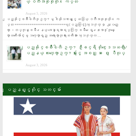
ယ္ ဝတၳဳအစုစုတို႔ ကပ္လႉ
August 5, 2026
ျပည္ခိုင္ၿဖိဳးပါတီဒုဥကၠ႒မွ ဝါဆိုသကၤန္းႏွင့္ လႉဖြယ္ ဝတၳဳအစုစုတို႔ က
ပ္လႉ ========================= (ျပည္တြင္း)ၾသဂုတ္ ၄ ေနျပည္ေ
တာ္ ၊တပ္ကုန္းၿမိဳ႕နယ္ အေနာ္ရထာရပ္ကြက္ ၿမိဳ႕ေရွ႕စႏၵာ႐ုံဘုန္းေ
တာ္ႀကီးေက်ာင္းမွ သက္ေတာ္ရွည္ ဆရာေတာ္ဘုရားႀကီးအား ၾသဂုတ္လ …
ျပည္ခိုင္ၿဖိဳးပါတီ ဥကၠ႒ ဦးခင္ရီ တိုင္းေဒသႀကီး/ျ
ပည္နယ္ လႊတ္ေတာ္ဥကၠ႒မ်ားႏွင့္ အစည္း အ ေဝး ျပဳလုပ္
August 3, 2026
ျပည္နယ္ႏွင့္တိုင္း သတင္းမ်ား