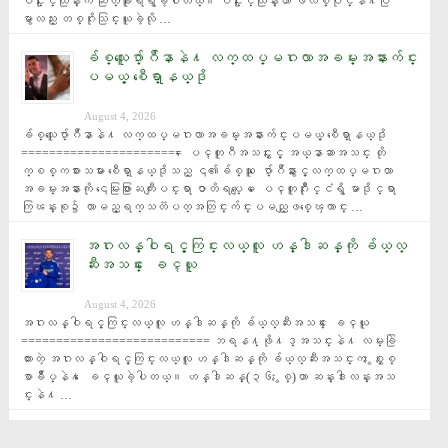
ဝင္းႏိုင္ထြန္းက ဆြတ္ခူးရရွိခဲ့ပါတယ္။ ဝင္းႏိုင္ထြန္းဟာ ဖိလစ္ပိုင္နဲ႔ပြဲ
မွာလည္း တစ္ဂိုးသြင္းယူခဲ့လို …
ခ်စ္သူေဂ်ာ္ဂ်ီနာနဲ႔ လက္ထပ္မဂၤလာအခမ္းအနားက်င္း
ပမယ့္ စီေရာ္နယ္ဒို
August 4, 2026
ခ်စ္သူေဂ်ာ္ဂ်ီနာနဲ႔ လက္ထပ္မဂၤလာအခမ္းအနားက်င္းပမယ့္ စီေရာ္နယ္ဒို 
======================= ေပၚတူဂီအသင္းႏွင့္ အယ္နာဆာအသင္း တို
က္စစ္ကစားသမား စီေရာ္နယ္ဒိုသည္ ၎၏ခ်စ္သူ ေဂ်ာ္ဂ်ီနာႏွင့္လက္ထပ္မဂၤလာ
အခမ္းအနားကို ၎ေမြးဖြားႀကီးျပင္းရာ ဇာတိရပ္ေျမ ေပၚတူဂီႏိုင္ငံရွိ မာဒိုင္ရာ
ကြၽန္းစု၌ လာမည့္ရက္သတၱပတ္အတြင္းက်င္းပမည္ျဖစ္ေၾကာင္း …
အဂၤလန္ဝါရင့္ကြင္းလယ္လူ ဟန္ဒါဆန္ကို ခ်ယ္လ္
ဆီးအသင္း ေခၚယူ
August 4, 2026
အဂၤလန္ဝါရင့္ကြင္းလယ္လူ ဟန္ဒါဆန္ကို ခ်ယ္လ္ဆီးအသင္း ေခၚယူ 
=========================== ဘရန႔္ဖို႔ဒ္အသင္းနဲ႔ လမ္းခြဲ
ထားတဲ့ အဂၤလန္ဝါရင့္ကြင္းလယ္လူ ဟန္ဒါဆန္ကို ခ်ယ္လ္ဆီးအသင္းက ႏွစ္ႏွစ္
စာခ်ဳပ္နဲ႔ ေခၚယူခဲ့ပါတယ္။ ဟန္ဒါဆန္(၃၆ ႏွစ္)ဟာ ဆန္းဒါးလန္းအသ
င္းနဲ႔ …