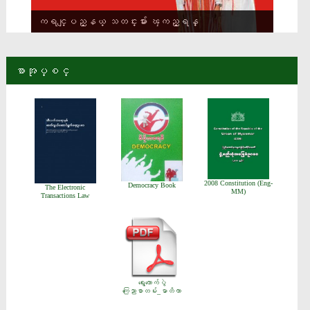
ကရင္ျပည္နယ္ သတင္းမ်ား ၾကည့္ရန္
စာအုပ္စင္
2008 Constitution (Eng-
Democracy Book
The Electronic
MM)
Transactions Law
ရွေးကောက်ပွဲ
ကြေညာစာတမ်း_မာတိကာ