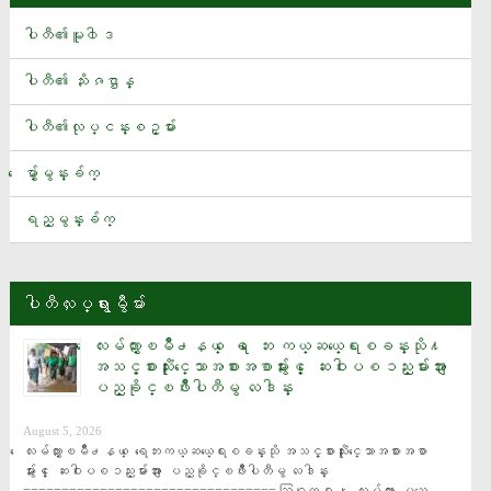
ျမန္မာ့လက္ေ႐ြးစင္ အမ်ိဳးသားအသင္းႏွင့္ အမ်ိဳးသမီးအသင္းတို႔ ကြင္း သြင္း ျခ
ပါတီ၏မူ၀ါဒ
င္းခတ္ကစားနည္း၌ ေငြ တံဆိပ္ဆုမ်ားအသီးသီး ဆြတ္ခူး
ေလးမ်က္ႏွာၿမိဳ႕နယ္ ေရ ေဘး ကယ္ဆယ္ေရးစခန္းသို႔ အသင့္စားသုံးႏိုင္ေသာအစား
ပါတီ၏ သႏိၷဌာန္
အစာမ်ားႏွင့္ ေဆးဝါးပစၥည္းမ်ားအား ျပည္ခိုင္ၿဖိဳးပါတီမွ လႉဒါန္း
ပါတီ၏လုပ္ငန္းစဥ္မ်ား
ေရႀကီးနစ္ျမဳပ္မႈဒဏ္ခံရသည့္ ေက်း႐ြာမ်ားရွိ ျပည္သူမ်ားအား ျပည္ခိုင္ၿဖိဳး
ပါတီက ကူညီေထာက္ပံ့
ေမွ်ာ္မွန္းခ်က္
ေတာင္ကိုရီးယားမွာ အပူလႈိင္းေၾကာင့္ ေသဆုံးသူ ၁၉ ဦးအထိရွိလာ
ရည္မွန္းခ်က္
ေလးမ်က္ႏွာ ျပည္သူ႔လႊတ္ေတာ္ကိုယ္စားလွယ္ ဦးျမင့္စိုး၊ (ျမင့္စိုး-နတလ) ၊
ေရ ေဘး သင့္ေနေသာ ၿမိဳ႕ေပၚ ရပ္ ကြက္ မ်ားကို လိုက္လံၾကည့္ရႈ။
ျပည္ခိုင္ၿဖိဳးပါတီဒုဥကၠ႒မွ ဝါဆိုသကၤန္းႏွင့္ လႉ ဖြယ္ ဝတၳဳအစုစုတို႔
ပါတီလႈပ္ရွားမွဳမ်ား
ကပ္လႉ
ေလးမ်က္ႏွာၿမိဳ႕နယ္ ေရ ေဘး ကယ္ဆယ္ေရးစခန္းသို႔
ေလးမ်က္ႏွာၿမိဳ႕နယ္တြင္ ဆက္သြယ္ေရးျပန္လည္ရရွိေစရန္ B2B Satellite
အသင့္စားသုံးႏိုင္ေသာအစားအစာမ်ားႏွင့္ ေဆးဝါးပစၥည္းမ်ားအား ျ
Terminal ၂ စုံႏွင့္ COW မိုဘိုင္းကား တပ္ဆင္
ပည္ခိုင္ၿဖိဳးပါတီမွ လႉဒါန္း
ယြမ္ ၂၀၀၀ တန္ က်န္းမာေရး လက္ စြပ္ Casio မိတ္ဆက္
August 5, 2026
ေလးမ်က္ႏွာၿမိဳ႕နယ္ ေရေဘးကယ္ဆယ္ေရးစခန္းသို အသင့္စားသုံးႏိုင္ေသာအစားအစာ
မ်ားႏွင့္ ေဆးဝါးပစၥည္းမ်ားအား ျပည္ခိုင္ၿဖိဳးပါတီမွ လႉဒါန္း 