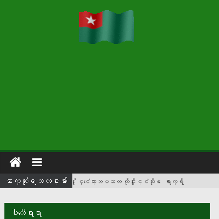
ေနာက္ဆံုးရသတင္းမ်ား
ႏိုင္ငံေတာ္သမၼတ ထိုင္းႏိုင္ငံသို႔ ေရာက္ရွိ
ေလ့က်င့္ေရး ဝတ္စုံ အ တြ က္ ေပါင္ သန္း ၂၀ တန္
စ ပြ န္ဆာ စာခ်ဳပ္ကို မန္ယူ ခ်ဳပ္ဆို
ပါတီေရးရာ