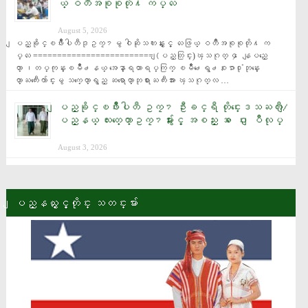
ယ္ ဝတၳဳအစုစုတို႔ ကပ္လႉ
August 5, 2026
ျပည္ခိုင္ၿဖိဳးပါတီဒုဥကၠ႒မွ ဝါဆိုသကၤန္းႏွင့္ လႉဖြယ္ ဝတၳဳအစုစုတို႔ က
ပ္လႉ ========================= (ျပည္တြင္း)ၾသဂုတ္ ၄ ေနျပည္ေ
တာ္ ၊တပ္ကုန္းၿမိဳ႕နယ္ အေနာ္ရထာရပ္ကြက္ ၿမိဳ႕ေရွ႕စႏၵာ႐ုံဘုန္းေ
တာ္ႀကီးေက်ာင္းမွ သက္ေတာ္ရွည္ ဆရာေတာ္ဘုရားႀကီးအား ၾသဂုတ္လ …
ျပည္ခိုင္ၿဖိဳးပါတီ ဥကၠ႒ ဦးခင္ရီ တိုင္းေဒသႀကီး/ျ
ပည္နယ္ လႊတ္ေတာ္ဥကၠ႒မ်ားႏွင့္ အစည္း အ ေဝး ျပဳလုပ္
August 3, 2026
ျပည္နယ္ႏွင့္တိုင္း သတင္းမ်ား