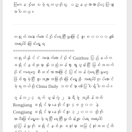
တြကေန ပို႔ေပးခဲ့ရတယ္လို႔ ျပည္နယ္အာဏာပိုင္ေတြက ေျ
ပာပါတယ္။
တရုတ်အနောက်တောင်ပိုင်းရေကြီးမှုကြောင့် လူ ၈၀၀၀၀ ကျော်
အရေးပေါ် ပြောင်းရွှေ့ရ
==========================
တရုတ်နိုင်ငံ အနောက်တောင်ပိုင်း Guizhou ပြည်နယ်က
ခရိုင်နှစ်ခုမှာ မိုးသည်းထန်စွာ ရွာသွန်းပြီး မြစ်အထက်
ပိုင်းကရေတွေ စီးဆင်းလာတာကြောင့် ပြင်းထန်တဲ့ရေကြီးမှုတွေ
ဖြစ်ပွားခဲ့ပြီး လူအများအပြားကို ပြောင်းရွှေ့ဖို့ အရေးပေါ်လုပ်ဆောင်
ခဲ့ရတယ်လို့ China Daily သတင်းမှာ ဖော်ပြပါရှိပါတယ်။
ဇွန်လ၂၄ ရက် မွန်းလွဲ ၂ နာရီခွဲ အချိန်အထိ
Rongjiang ခရိုင်မှာ နေထိုင်သူ ၄၈၉၀၀ နဲ့
Congjiang ခရိုင်မှာ နေထိုင်သူ ၃၂၀၀၀ တို့ကို
ယာယီပြောင်းရွှေ့ပေးခဲ့ရပြီး ရေကြီးမှုထိန်းချုပ်ရေးအရေးပေါ်
တုံ့ပြန်မှုကို ခရိုင်နှစ်ခု စလုံးမှာ အမြင့်ဆုံးအဆင့်ထိ