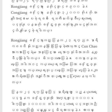
ဇြန္လ၂၄ ရက္ မြန္းလြဲ ၂ နာရီခြဲ အခ်ိန္အထိ
Rongjiang ခ႐ိုင္မွာ ေနထိုင္သူ ၄၈၉၀၀ နဲ႔
Congjiang ခ႐ိုင္မွာ ေနထိုင္သူ ၃၂၀၀၀ တို႔ကို ယာ
ယီေျပာင္းေ႐ႊ႕ေပးခဲ့ရၿပီး ေရႀကီးမႈထိန္းခ်ဳပ္ေရးအေရးေ
ပၚတုံ႔ျပန္မႈကို ခ႐ိုင္ႏွစ္ခု စလုံးမွာ အျမင့္ဆုံးအဆ
င့္ထိ တိုးျမႇင့္ခဲ့ရပါတယ္။
Rongjiang ခ႐ိုင္မွာလည္း ဇြန္လ ၂၃ ရက္ ည ၈ နာရီ
ကစၿပီး မိုးသည္းထန္စြာ ႐ြာသြန္းခဲ့တာေၾကာင့္ Cun Chao
အားကစားကြင္းရဲ႕ေဘာလုံးကြင္းဟာ ေရေအာက္ သုံးမီတာအထိ နစ္ျ
မဳပ္သြားခဲ့ပါတယ္။ မီးသတ္သမားေတြနဲ႔ ေစတနာ့ဝန္ထ
မ္းေတြ အပါအဝင္ ကယ္ဆယ္ေရးအဖြဲ႕ေတြဟာ ခ႐ိုင္ႏွစ္ခု
အတြင္းမွာ ကယ္ဆယ္ေရးလုပ္ငန္းေတြ အတြက္ ေလွေတြနဲ႔အျ
ခားကိရိယာေတြကို အသုံးျပဳကာ လႈပ္ရွားေဆာင္႐ြက္ေပးေနၾကပါ
တယ္။
ဇြန္လ ၂၄ ရက္ မြန္းလြဲ ၄ နာရီမွာေတာ့ ျပည္နယ္အေရးေ
ပၚဌာနက ခ႐ိုင္ႏွစ္ခုကို ေသာက္ေရဘူး ၃၀၀၀၀၊ ေ
ခါက္ဆြဲဘူး ၁၀၀၀၀ အပါအဝင္ အေရးေပၚအကူအညီ
ပစၥည္းေတြကို ျမန္ႏႈန္းျမင့္ မီးရထားလမ္းနဲ႔ ကားလမ္း ေ