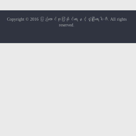
Copyright © 2016
ပြည်ထောင်စုကြံ့ခိုင်ရေးနှင့်ဖွံ့ဖြိုးရေးပါတီ
. All rights
reserved.