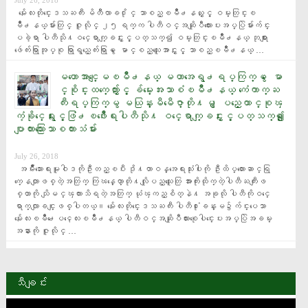
  မႏၲေလးတိုင္းေဒသႀကီး မိတီၴလာခ႐ိုင္ သာစည္ၿမိဳ႕နယ္ႏွင့္ ဝမ္းတြင္းၿ
မိဳ႕နယ္မ်ားတြင္ ဇူလိုင္ ၂၅ ရက္က ပါတီဝင္အဆိုျပဳလႊာေပးအပ္ပြဲမ်ားက်င္း
ပခဲ့ရာ ပါတီသို႔ဝင္ေရာက္ျခင္းႏွင့္ပတ္သက္၍ ဝမ္းတြင္းၿမိဳ႕နယ္ ဘုရားျ
ဖဴေက်းရြာအုပ္စု ရြာရွည္ေက်းရြာမွ ေမာင္စည္သူေအာင္ႏွင့္ သာစည္ၿမိဳ႕နယ္ …
မဟာေအာင္ေျမၿမိဳ႕နယ္ မဟာအေရွ႕ရပ္ကြက္မွ ေမာ
င္စုိင္းထက္ေက်ာ္ႏွင့္ ခ်မ္းေအးသာစံၿမိဳ႕နယ္ ကံေကာက္ႀ
ကီးရပ္ကြက္မွ မယြန္းမီမီေဇာ္တုိ႔မွ ျပည္ေထာင္စုၾ
ကံ့ခုိင္ေရးႏွင့္ဖြံ႕ၿဖိဳးေရးပါတီသုိ႔ ဝင္ေရာက္ျခင္းႏွင့္ပတ္သက္၍ ​ေျ
ပာျကားသြား​ေသာစကားသံမ်ား
July 26, 2018
  အမ်ဳိးသားေရးမူဝါဒကိုဦးတည္ၿပီး ဒို႔တာဝန္အေရးသံုးပါးကို ဦးထိပ္ထားေဆာင္ရြ
က္ေနတာျဖစ္တဲ့အတြက္ ကြၽန္ေတာ္တို႔လိုျပည္သူေတြ အားကိုးထိုက္တဲ့ပါတီႀကီးျဖ
စ္တာကို သိျမင္ၾကားသိရတဲ့အတြက္ ယံုၾကည္စိတ္နဲ႔ အခုလို ပါတီကိုဝင္ေ
ရာက္လာျခင္းျဖစ္ပါတယ္​။ မႏၲေလးတိုင္းေဒသႀကီး ပါတီ႐ံုးခန္းမ၌က်င္းပေသာ 
မႏၲေလးၿမိဳ႕ေပၚေလးၿမိဳ႕နယ္ ပါတီဝင္အဆုိျပဳလႊာစုေပါင္းေပးအပ္ပြဲအခမ္း
အနားကုိ ဇူလိုင္ …
သီချင်း