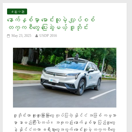
နည္းပညာ
နောက်နှစ်မှာ မောင်းသူမဲ့ လျှပ်စစ်
တက္ကစီတွေ ပြေးဆွဲမယ့် ဒူဘိုင်း
May 23, 2025
USDP 2016
ဒူဘိုင်းဟာ ထူးထူးခြားခြားတွေ လုပ်ပြတဲ့ နိုင်ငံ အဖြစ် ကမ္ဘာ
မှာ နာမည်ကြီးပါတယ်။ အခုလည်း နောက်နှစ်မှာ ပြည်သူတွေ
နဲ့ နိုင်ငံတကာ ခရီးသွားတွေအတွက် မောင်းသူမဲ့ တက္ကစီတွေ