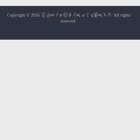
Copyright © 2016
ပြည်ထောင်စုကြံ့ခိုင်ရေးနှင့်ဖွံ့ဖြိုးရေးပါတီ
. All rights
reserved.