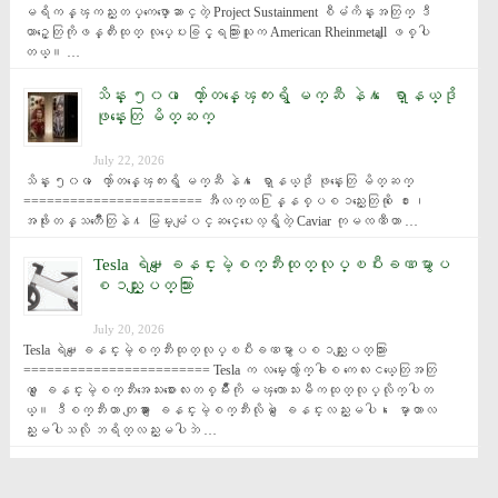
မရိကန္ၾကည္းတပ္ကေဖာ္ေဆာင္တဲ့ Project Sustainment စီမံကိန္းအတြက္ ဒီ
ယာဥ္ေတြကိုဖန္တီးထုတ္ လုပ္ေပးခြင့္ရသြားသူက American Rheinmetall ျဖစ္ပါ
တယ္။ …
သိန္း ၅၀၀ ေက်ာ္တန္ေၾကးရွိ မက္ဆီ နဲ႔ ေရာ္နယ္ဒို
ဖုန္းေတြ မိတ္ဆက္
July 22, 2026
သိန္း ၅၀၀ ေက်ာ္တန္ေၾကးရွိ မက္ဆီ နဲ႔ ေရာ္နယ္ဒို ဖုန္းေတြ မိတ္ဆက္ 
======================= အီလက္ထ႐ြန္နစ္ပစၥည္းေတြကို ေ႐ႊ၊ 
အဖိုးတန္သတၱဳေတြနဲ႔ မြမ္းမံျပင္ဆင္ေပးေလ့ရွိတဲ့ Caviar ကုမၸဏီဟာ …
Tesla ရဲ႕‌ေျခနင္းမဲ့စက္ဘီးထုတ္လုပ္ၿပီးခဏမွာပ
စၥည္းျပတ္သြား
July 20, 2026
Tesla ရဲ႕‌ေျခနင္းမဲ့စက္ဘီးထုတ္လုပ္ၿပီးခဏမွာပစၥည္းျပတ္သြား 
======================== Tesla က လမ္းေလွ်ာက္ခါစ ကေလးငယ္ေတြအတြ
က္ ေျခနင္းမဲ့စက္ဘီးအေသးစားေလးတစ္မ်ိဳးကို မၾကာေသးမီကထုတ္လုပ္လိုက္ပါတ
ယ္။ ဒီစက္ဘီးဟာ တျခား ေျခနင္းမဲ့စက္ဘီးလိုပဲ ေျခနင္းလည္းမပါ၊ ေမာ္တာလ
ည္းမပါသလို ဘရိတ္လည္းမပါဘဲ …