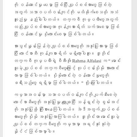
ကို ဝန်ဆောင်မှု ပေးမှာ ဖြစ်ပြီး လျှပ်စစ်ကားတွေ ဖြစ်တဲ့
အတွက် သဘာဝပတ်ဝန်းကျင်ကို မထိခိုက်စေသလို အသံ
ဆူညံမှု နည်းပါးပါတယ်။ တက္ကစီ ကုမ္ပဏီတွေအတွက်
လည်း လျှပ်စစ်ကားတွေဟာ ကုန်ကျစားရိတ် သက်သာစေမှာ ဖြစ်
ပြီး ဝန်ဆောင်မှု ပိုကောင်းစေမှာ ဖြစ်ပါတယ်။
အားသွင်းနှုန်းမြန်တဲ့ လျှပ်စစ်ကားတွေကို အသုံးပြုထားမှာ ဖြစ်
ပြီး လောင်စာဆီ ကုန်ကျစားရိတ် မရှိတော့ပါဘူး။ ဒူဘိုင်း
တက္ကစီ ကုမ္ပဏီရဲ့ စီအီးအို Rahma Alfalasi က “ မောင်း
သူမဲ့ လျှပ်စစ် တက္ကစီတွေကြောင့် လုပ်ငန်းပိုမို အားကောင်း
လာမှာ ဖြစ်ပါတယ်။ ပိုမိုကောင်းတဲ့ ဝန်ဆောင်မှုတွေကို
ခရီးသည်တွေ ရရှိမှာ ဖြစ်ပါတယ်။ “ လို့ ပြောပါတယ်။
ကမ္ဘာအဝန်းမှာ သဘာဝပတ်ဝန်းကျင်ကို ပျက်ဆီးစေတဲ့
လောင်စာဆီတွေကို အသုံးပြုမှု လျှော့ချပြီး သန့်ရှင်းတဲ့ စွမ်းအင်
ကို အသုံးပြုဖို့ ကြိုးစားနေကြပါတယ်။ အဲဒီအတွက် လျှပ်စစ်
ကားတွေကို ပိုမို အသုံးပြုလာကြပါတယ်။ ဒူဘိုင်းဟာ မောင်းသူမဲ့
လျှပ်စစ် တက္ကစီတွေကို ကမ္ဘာမှာ အရင်ဆုံး သုံးတဲ့
နိုင်ငံ ဖြစ်လာမှာပါ။