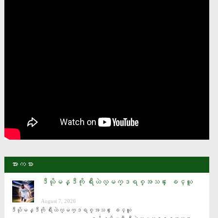
အားကစား
ဒီယိုမန္ဒီကို ရီးယဲလ္မက္ဒရစ္အသင္း ေခၚယူ
August 7, 2026
ဒီယိုမန္ဒီကို ရီးယဲလ္မက္ဒရစ္အသင္း ေခၚယူ 