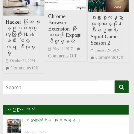
Chrome
အခုႏွစ္ကုန္မွာ
Hacker ေတြက ဖု
Browser
ထုတ္လႊင့္ဖို႔
န္စုပ္စက္႐ု
Extension ကို
စီစဥ္ထားတဲ့
ပ္ေတြကို Hack
ဘယ္လို Export ျ
Squid Game
ၿပီး ေပါက္
ပဳလုပ္မလဲ
Season 2
ကရ ျပဳလုပ္
May 11, 2017
January 24, 2024
ခဲ့
Comments Off
Comments Off
October 21, 2024
Comments Off
ျပည္သူ႔အသံ
ျပည္သူေတြရဲ႕ ဆႏၵအမွန္ ၂
March 7, 2023