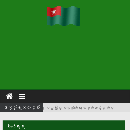
ေနာက္ဆံုးရသတင္းမ်ား
ျပည္ တြင္း စက္သုံးဆီေဈး တစ္လီတာလွ်င္ က်ပ္
၁၇၀ မွ ၂၆၅ အထိ ျမင့္တက္
တစ္လကို လူတူစက္႐ုပ္ ၁၀၀၀ ထုတ္လုပ္မယ့္ မစ္ဆူဘီရွီ
ပါတီေရးရာ