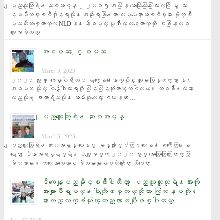
ျပည္သူေတြရဲ႕ ဆႏၵအမွန္ ၂ ၂၀၁၅ အလြန္ အေထြေထြေ႐ြးေကာက္ပြဲ မွ ေသာ
င္ၿပိဳကမ္းၿပိဳအႏိုင္ရလို႔ အစိုးရဖြဲ႕ေတာ့ တပ္မေတာ္အၿငိမ္းစား ဗိုလ္ခ်ဳ
ပ္ႀကီးတစ္ေယာက္က NLDနဲ႔ နီးစပ္တဲ့ ပုဂၢိဳလ္တစ္ေယာက္ကို ေမးခြန္းတစ္
ခုေမးခဲ့တယ္.. …
အဓမၼ ႏွင့္ ဓမၼ
March 3, 2023
၂၀၂၁ ခုႏွစ္ ေဖေဖာ္ဝါရီလ ၁ ရက္ေန႔ေနာက္ပိုင္း လူမႈကြန္ယက္မွာ နဲ႔ 
အဓမၼ ဆိုတဲ့ ပါဠိေဝါဟာရကို တြင္တြင္သုံးလာၾကပါတယ္။ တစ္ခ်ိဳ႕လဲနား
လည္လို႔ ေျပာတာရွိသလို႔ အမ်ားစုကေတာ့ ဂဃနဏ …
ျပည္သူေတြရဲ႕ ဆႏၵအမွန္
March 3, 2023
ျပည္သူေတြရဲ႕ ဆႏၵအမွန္ ယေန႔ ျမန္မာႏိုင္ငံတြင္ ယေန႔ ႀကဳံေတြ႕ေန
ရေသာ ျပႆနာအရပ္ရပ္ရဲ႕ ဇစ္ျမစ္က ၂၀၂၀ ခုႏွစ္ အေထြေထြေ႐ြးေကာက္ပြဲ 
မဲသမာမႈ။ ဘယ္ေလာက္ေတာင္ မဲသမာမႈျဖစ္လဲဆိုေတာ့ သိပ္ေတာ့ …
ဒီကေန့ျပည္ခုိင္ၿဖိဳးပါတီဟာ ျပည္သူလူထုရဲ႔အားကိုး
အားထားျပဳရမယ္႕ပါတီျဖစ္တယ္ဆိုတာ ကြၽန္မတို႔
နားလည္လက္ခံယုံၾကည္လာၿပီျဖစ္ပါတယ္
July 26, 2018