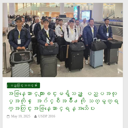
ျပည္တြင္းသတင္းမ်ား
အခြန္ေဆာင္ထားျခင္းမရွိသည့္ ျပည္ပအလု
ပ္အကိုင္ ေအဂ်င္စီအခ်ိဳ႕ကို သတ္မွတ္ရ
က္အတြင္းအခြန္ေဆာင္ရန္အသိေပး
May 19, 2025
USDP 2016