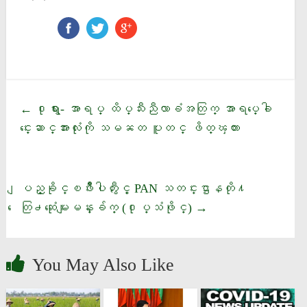
႐ုရွား- အာရပ္ ထိပ္သီးညီလာခံအတြက္ အာရပ္ေခါ
←
င္းေဆာင္အားလုံးကို သမၼတ ပူတင္ ဖိတ္ၾကား
ျပည္ခိုင္ၿဖိဳးပါတီႏွင့္ PAN သတင္းဌာနတို႔
ေတြ႕ဆုံေမးျမန္းခ်က္ (႐ုပ္သံဖိုင္)
→
You May Also Like