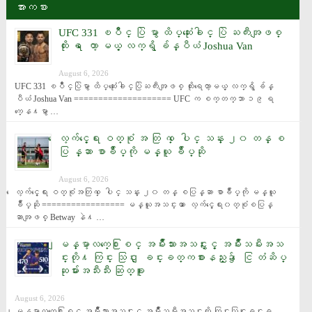
အားကစား
UFC 331 ၿပိဳင္ ပြဲ မွာ ထိပ္ဆုံးေခါင္ ပြဲ ႀကီးအျဖစ္
ထိုး ရ ေတာ့ မယ့္ လက္ရွိ ခ်န္ပီယံ ‌Joshua Van
August 6, 2026
UFC 331 ၿပိဳင္ပြဲမွာ ထိပ္ဆုံးေခါင္ပြဲႀကီးအျဖစ္ ထိုးရေတာ့မယ့္ လက္ရွိ ခ်န္
ပီယံ ‌Joshua Van ==================== UFC က စက္တက္ဘာ ၁၉ ရ
က္ေန႔မွာ …
ေလ့က်င့္ေရး ဝတ္စုံ အ တြ က္ ေပါင္ သန္း ၂၀ တန္ စ
ပြ န္ဆာ စာခ်ဳပ္ကို မန္ယူ ခ်ဳပ္ဆို
August 6, 2026
ေလ့က်င့္ေရး ဝတ္စုံအတြက္ ေပါင္ သန္း ၂၀ တန္ စပြန္ဆာ စာခ်ဳပ္ကို မန္ယူ 
ခ်ဳပ္ဆို ================= မန္ယူအသင္းဟာ ေလ့က်င့္ေရး၀တ္စုံစပြန္
ဆာအျဖစ္ Betway နဲ႔ …
ျမန္မာ့လက္ေ႐ြးစင္ အမ်ိဳးသားအသင္းႏွင့္ အမ်ိဳးသမီးအသ
င္းတို႔ ကြင္း သြင္း ျခင္းခတ္ကစားနည္း၌ ေငြ တံဆိပ္
ဆုမ်ားအသီးသီး ဆြတ္ခူး
August 6, 2026
ျမန္မာ့လက္ေ႐ြးစင္ အမ်ိဳးသားအသင္းႏွင့္ အမ်ိဳးသမီးအသင္းတို ကြင္းသြင္းျခင္းခ