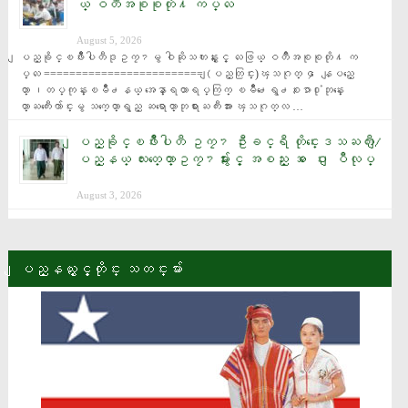
ယ္ ဝတၳဳအစုစုတို႔ ကပ္လႉ
August 5, 2026
ျပည္ခိုင္ၿဖိဳးပါတီဒုဥကၠ႒မွ ဝါဆိုသကၤန္းႏွင့္ လႉဖြယ္ ဝတၳဳအစုစုတို႔ က
ပ္လႉ ========================= (ျပည္တြင္း)ၾသဂုတ္ ၄ ေနျပည္ေ
တာ္ ၊တပ္ကုန္းၿမိဳ႕နယ္ အေနာ္ရထာရပ္ကြက္ ၿမိဳ႕ေရွ႕စႏၵာ႐ုံဘုန္းေ
တာ္ႀကီးေက်ာင္းမွ သက္ေတာ္ရွည္ ဆရာေတာ္ဘုရားႀကီးအား ၾသဂုတ္လ …
ျပည္ခိုင္ၿဖိဳးပါတီ ဥကၠ႒ ဦးခင္ရီ တိုင္းေဒသႀကီး/ျ
ပည္နယ္ လႊတ္ေတာ္ဥကၠ႒မ်ားႏွင့္ အစည္း အ ေဝး ျပဳလုပ္
August 3, 2026
ျပည္နယ္ႏွင့္တိုင္း သတင္းမ်ား