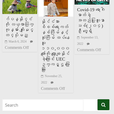
Covid-19 ရောဂါ
ဓာတ်ခွဲ
ဂ်ပန္နိုင္ငံ
အတည်ပြုလူနာ
နိုင်ငံသား
ကို လယ္ယာထြက္
သစ်(၂၀၄)
စိစစ်ရေးကတ်
ကုန္မ်ား တိုးျမႇင့္
ဦး တွေ့ရှိ
နှစ်ကြိမ်နှင့်
တင္ပိုမည္
သုံးကြိမ် ထပ်နေ
September 13,
March 6, 2024
သူ
2022
Comments Off
၁၁၀,၀၀၀
Comments Off
ကျော်ကို လျှော့ချနိုင်
ခဲ့ကြောင်း UEC
ဥက္ကဋ္ဌ ပြော
ကြား
November 25,
2022
Comments Off