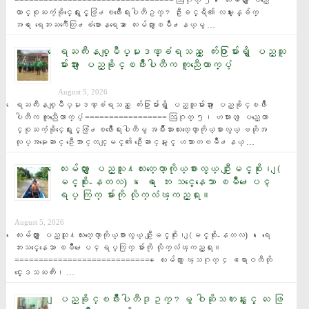
================================= ဩဂုတ္ ၅၊ ေလးမ်က္ႏွာ ျပည္ေ
ထာင္စုႀကံ့ခိုင္ေရးႏွင့္ဖြံ႕ၿဖိဳးေရးပါတီဥကၠ႒ ဦးခင္ရီ၏ လမ္းၫႊန္ခ်က္
အရ ေရေဘးႀကဳံေတြ႕ခံစားေနရေသာ ေလးမ်က္ႏွာၿမိဳ႕နယ္မွ …
ေရႀကီးနစ္ျမဳပ္မႈဒဏ္ခံရသည့္ ေက်း႐ြာမ်ားရွိ ျပည္သူ
မ်ားအား ျပည္ခိုင္ၿဖိဳးပါတီက ကူညီေထာက္ပံ့
August 5, 2026
ေရႀကီးနစ္ျမဳပ္မႈဒဏ္ခံရသည့္ ေက်း႐ြာမ်ားရွိ ျပည္သူမ်ားအား ျပည္ခိုင္ၿဖိဳး
ပါတီက ကူညီေထာက္ပံ့ ================= ဩဂုတ္ ၅၊ ဟသၤာတ ျပည္ေထာ
င္စုႀကံ့ခိုင္ေရးႏွင့္ဖြံ႕ၿဖိဳးေရးပါတီမွ အမ်ိဳးသားလႊတ္ေတာ္ကိုယ္စားလွယ္ ဗဟိုအ
လုပ္အမႈေဆာင္ ဦးေအာင္တင္ျမင့္၏ ဦးေဆာင္မႈႏွင့္ ဟသၤာတၿမိဳ႕နယ္ …
ေလးမ်က္ႏွာ ျပည္သူ႔လႊတ္ေတာ္ကိုယ္စားလွယ္ ဦးျမင့္စိုး၊ (ျ
မင့္စိုး-နတလ) ၊ ေရ ေဘး သင့္ေနေသာ ၿမိဳ႕ေပၚ
ရပ္ ကြက္ မ်ားကို လိုက္လံၾကည့္ရႈ။
August 5, 2026
ေလးမ်က္ႏွာ ျပည္သူ႔လႊတ္ေတာ္ကိုယ္စားလွယ္ ဦးျမင့္စိုး၊ (ျမင့္စိုး-နတလ) ၊ ေရေ
ဘးသင့္ေနေသာ ၿမိဳ႕ေပၚ ရပ္ကြက္ မ်ားကို လိုက္လံၾကည့္ရႈ။ 
============================= ေလးမ်က္ႏွာ ၾသဂုတ္ ၄ ဧရာဝတီတို
င္းေဒသႀကီး၊ …
ျပည္ခိုင္ၿဖိဳးပါတီဒုဥကၠ႒မွ ဝါဆိုသကၤန္းႏွင့္ လႉ ဖြ