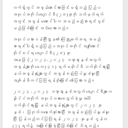
လက်ရှိတွင် အခွန်ဆောင်ထားခြင်းမရှိသည့် ပြည်ပ
အလုပ်အကိုင်အေဂျင်စီ (၂၈)ခုကို သတ်မှတ်ရက်
အတွင်း အခွန်မဆောင်ပါက အမည်မည်းစာရင်းသွင်း
မည်ဖြစ်ကြောင်း အသိပေးထားသည်။
အလုပ်သမားဝန်ကြီးဌာန၏ ကြေညာချက်အရ အမည်
စာရင်းပါရှိသည့်ပြည်ပအလုပ်အကိုင် အကျိုးဆောင်
လိုင်စင်ရ အေဂျင်စီ (၂၈) ခု
အနေဖြင့်၂၀၂၃-၂၀၂၄ ဘဏ္ဍာနှစ်အတွက်
အခွန်များကို မေလ (၃၁) ရက်မတိုင်မီ သက်ဆိုင်ရာမြို့
နယ်အခွန်ရုံးများတွင် အခွန်စည်းကြပ်မှုခံယူပြီး
အချိန်မီတင်ပြကြရန်လိုကြောင်း ဖော်ပြထားသည်။
၂၀၂၃ -၂၀၂၄ ဘဏ္ဍာနှစ်အတွက် အေဂျင်စီများက
နိုင်ငံအလိုက် အလုပ်သမားစေလွှတ်ခဲ့မှုအပေါ်
သက်ဆိုင်ရာမြို့ နယ်အခွန်ရုံးများတွင် ၂၀၂၄ ခု
နှစ်၊ သြဂုတ်လနောက်ဆုံးထားပြီး အခွန်စည်းကြပ်မှုခံယူ
ပြီး ပြန်လည်တင်ပြကြရန် ၂၀၂၄ ခုနှစ် ဇွန်လ
(၇) ရက်၌ အကြောင်းကြားခဲ့ပြီးဖြစ်ကြောင်း သိရသည်။