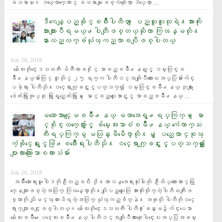
မဲသမာမႈ။ ဘယ္ေလာက္ေတာင္ မဲသမာမႈျဖစ္လဲဆိုေတာ့ သိပ္ေတာ့ …
ဒီကေန့ျပည္ခုိင္ၿဖိဳးပါတီဟာ ျပည္သူလူထုရဲ႔အားကိုး
အားထားျပဳရမယ္႕ပါတီျဖစ္တယ္ဆိုတာ ကြၽန္မတို႔
နားလည္လက္ခံယုံၾကည္လာၿပီျဖစ္ပါတယ္
July 26, 2018
  မႏၲေလးတိုင္းေဒသႀကီး မိတီၴလာခ႐ိုင္ သာစည္ၿမိဳ႕နယ္ႏွင့္ ဝမ္းတြင္းၿ
မိဳ႕နယ္မ်ားတြင္ ဇူလိုင္ ၂၅ ရက္က ပါတီဝင္အဆိုျပဳလႊာေပးအပ္ပြဲမ်ားက်င္း
ပခဲ့ရာ ပါတီသို႔ဝင္ေရာက္ျခင္းႏွင့္ပတ္သက္၍ ဝမ္းတြင္းၿမိဳ႕နယ္ ဘုရားျ
ဖဴေက်းရြာအုပ္စု ရြာရွည္ေက်းရြာမွ ေမာင္စည္သူေအာင္ႏွင့္ သာစည္ၿမိဳ႕နယ္ …
မဟာေအာင္ေျမၿမိဳ႕နယ္ မဟာအေရွ႕ရပ္ကြက္မွ ေမာ
င္စုိင္းထက္ေက်ာ္ႏွင့္ ခ်မ္းေအးသာစံၿမိဳ႕နယ္ ကံေကာက္ႀ
ကီးရပ္ကြက္မွ မယြန္းမီမီေဇာ္တုိ႔မွ ျပည္ေထာင္စုၾ
ကံ့ခုိင္ေရးႏွင့္ဖြံ႕ၿဖိဳးေရးပါတီသုိ႔ ဝင္ေရာက္ျခင္းႏွင့္ပတ္သက္၍ ​ေျ
ပာျကားသြား​ေသာစကားသံမ်ား
July 26, 2018
  အမ်ဳိးသားေရးမူဝါဒကိုဦးတည္ၿပီး ဒို႔တာဝန္အေရးသံုးပါးကို ဦးထိပ္ထားေဆာင္ရြ
က္ေနတာျဖစ္တဲ့အတြက္ ကြၽန္ေတာ္တို႔လိုျပည္သူေတြ အားကိုးထိုက္တဲ့ပါတီႀကီးျဖ
စ္တာကို သိျမင္ၾကားသိရတဲ့အတြက္ ယံုၾကည္စိတ္နဲ႔ အခုလို ပါတီကိုဝင္ေ
ရာက္လာျခင္းျဖစ္ပါတယ္​။ မႏၲေလးတိုင္းေဒသႀကီး ပါတီ႐ံုးခန္းမ၌က်င္းပေသာ 
မႏၲေလးၿမိဳ႕ေပၚေလးၿမိဳ႕နယ္ ပါတီဝင္အဆုိျပဳလႊာစုေပါင္းေပးအပ္ပြဲအခမ္း