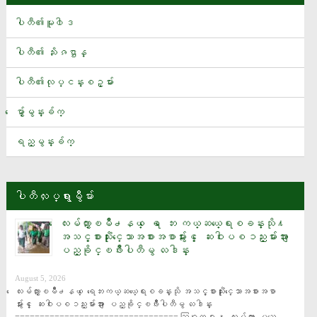
ေလ့က်င့္ေရး ဝတ္စုံ အ တြ က္ ေပါင္ သန္း ၂၀ တန္ စ ပြ န္ဆာ စာခ်ဳပ္ကို မ
ပါတီ၏မူ၀ါဒ
န္ယူ ခ်ဳပ္ဆို
ျမန္မာ့လက္ေ႐ြးစင္ အမ်ိဳးသားအသင္းႏွင့္ အမ်ိဳးသမီးအသင္းတို႔ ကြင္း သြင္း ျခ
ပါတီ၏ သႏိၷဌာန္
င္းခတ္ကစားနည္း၌ ေငြ တံဆိပ္ဆုမ်ားအသီးသီး ဆြတ္ခူး
ပါတီ၏လုပ္ငန္းစဥ္မ်ား
ေလးမ်က္ႏွာၿမိဳ႕နယ္ ေရ ေဘး ကယ္ဆယ္ေရးစခန္းသို႔ အသင့္စားသုံးႏိုင္ေသာအစား
အစာမ်ားႏွင့္ ေဆးဝါးပစၥည္းမ်ားအား ျပည္ခိုင္ၿဖိဳးပါတီမွ လႉဒါန္း
ေမွ်ာ္မွန္းခ်က္
ေရႀကီးနစ္ျမဳပ္မႈဒဏ္ခံရသည့္ ေက်း႐ြာမ်ားရွိ ျပည္သူမ်ားအား ျပည္ခိုင္ၿဖိဳး
ရည္မွန္းခ်က္
ပါတီက ကူညီေထာက္ပံ့
ေတာင္ကိုရီးယားမွာ အပူလႈိင္းေၾကာင့္ ေသဆုံးသူ ၁၉ ဦးအထိရွိလာ
ေလးမ်က္ႏွာ ျပည္သူ႔လႊတ္ေတာ္ကိုယ္စားလွယ္ ဦးျမင့္စိုး၊ (ျမင့္စိုး-နတလ) ၊
ပါတီလႈပ္ရွားမွဳမ်ား
ေရ ေဘး သင့္ေနေသာ ၿမိဳ႕ေပၚ ရပ္ ကြက္ မ်ားကို လိုက္လံၾကည့္ရႈ။
ေလးမ်က္ႏွာၿမိဳ႕နယ္ ေရ ေဘး ကယ္ဆယ္ေရးစခန္းသို႔
ျပည္ခိုင္ၿဖိဳးပါတီဒုဥကၠ႒မွ ဝါဆိုသကၤန္းႏွင့္ လႉ ဖြယ္ ဝတၳဳအစုစုတို႔
အသင့္စားသုံးႏိုင္ေသာအစားအစာမ်ားႏွင့္ ေဆးဝါးပစၥည္းမ်ားအား ျ
ကပ္လႉ
ပည္ခိုင္ၿဖိဳးပါတီမွ လႉဒါန္း
UFC 331 ၿပိဳင္ ပြဲ မွာ ထိပ္ဆုံးေခါင္ ပြဲ ႀကီးအျဖစ္ ထိုး ရ ေတာ့ မယ့္ လက္ရွိ
August 5, 2026
ခ်န္ပီယံ ‌Joshua Van
ေလးမ်က္ႏွာၿမိဳ႕နယ္ ေရေဘးကယ္ဆယ္ေရးစခန္းသို အသင့္စားသုံးႏိုင္ေသာအစားအစာ
မ်ားႏွင့္ ေဆးဝါးပစၥည္းမ်ားအား ျပည္ခိုင္ၿဖိဳးပါတီမွ လႉဒါန္း 