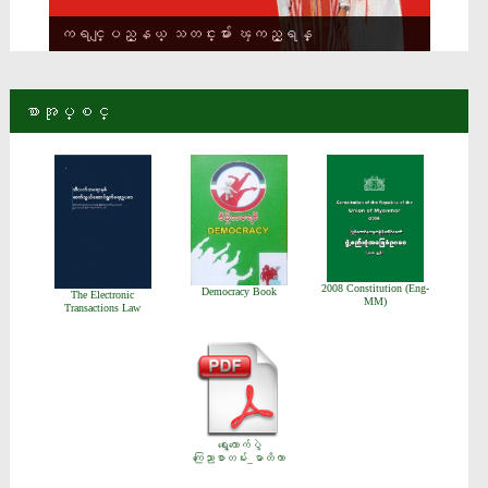
ကရင္ျပည္နယ္ သတင္းမ်ား ၾကည့္ရန္
စာအုပ္စင္
2008 Constitution (Eng-
Democracy Book
The Electronic
MM)
Transactions Law
ရွေးကောက်ပွဲ
ကြေညာစာတမ်း_မာတိကာ