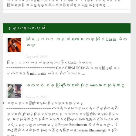
ကြၽန္းစု၌ လာမည့္ရက္သတၱပတ္အတြင္းက်င္းပမည္ျဖစ္ေၾကာင္း …
နည္းပညာသတင္းမ်ား
ယြမ္ ၂၀၀၀ တန္ က်န္းမာေရး လက္ စြပ္ Casio မိတ္
ဆက္
August 6, 2026
ယြမ္ ၂၀၀၀ တန္ က်န္းမာေရးလက္စြပ္ Casio မိတ္ဆက္ 
======================= Casio CRW-H001M-8 က လက္စြပ္ဆိုေပမ
ယ့္ အေသးစားနာရီ mini-watch ေလးနဲ႔ ပိုတူပါတယ္။ …
ေခတ္သစ္ စစ္ ပြဲ ကိုေျပာင္းလဲေပးႏိုင္မယ့္ေမာင္းသူမဲ့ယာဥ္
August 3, 2026
ေခတ္သစ္စစ္ပြဲကိုေျပာင္းလဲေပးႏိုင္မယ့္ေမာင္းသူမဲ့ယာဥ္ 
===================== အေမရိကန္ၾကည္းတပ္ရဲ႕တိုက္ခိုက္ေရးစြ
မ္းပကားကို တိုးျမႇင့္ေပးႏိုင္ေစမယ့္အျပင္ ေခတ္သစ္စစ္ပြဲကိုပါေျပာင္းလဲေပးႏိုင္မ
ယ့္ ေမာင္းသူမဲ့ယာဥ္တစ္မ်ိဳးကမၾကာခင္ထြက္ေပၚလာေတာ့မွာျဖစ္ပါတယ္။ အေ
မရိကန္ၾကည္းတပ္ကေဖာ္ေဆာင္တဲ့ Project Sustainment စီမံကိန္းအတြက္ ဒီ
ယာဥ္ေတြကိုဖန္တီးထုတ္ လုပ္ေပးခြင့္ရသြားသူက American Rheinmetall ျဖစ္ပါ
တယ္။ …