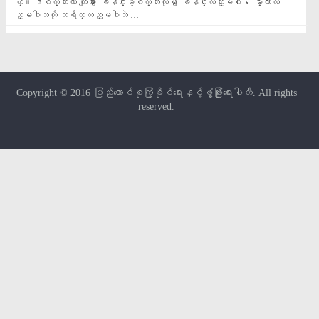
ယ္။ ဒီစက္ဘီးဟာ တျခား ေျခနင္းမဲ့စက္ဘီးလိုပဲ ေျခနင္းလည္းမပါ၊ ေမာ္တာလ
ည္းမပါသလို ဘရိတ္လည္းမပါဘဲ …
Copyright © 2016
ပြည်ထောင်စုကြံ့ခိုင်ရေးနှင့်ဖွံ့ဖြိုးရေးပါတီ
. All rights
reserved.