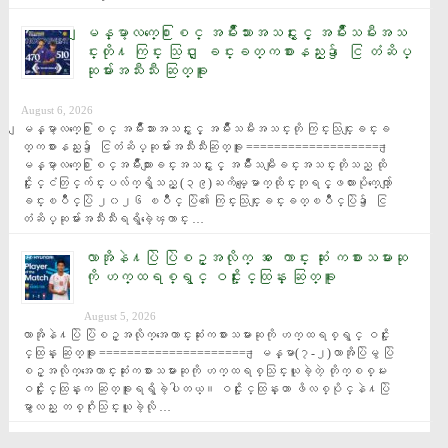
ျမန္မာ့လက္ေ႐ြးစင္ အမ်ိဳးသားအသင္းႏွင့္ အမ်ိဳးသမီးအသ
င္းတို႔ ကြင္း သြင္း ျခင္းခတ္ကစားနည္း၌ ေငြ တံဆိပ္
ဆုမ်ားအသီးသီး ဆြတ္ခူး
August 6, 2026
ျမန္မာ့လက္ေ႐ြးစင္ အမ်ိဳးသားအသင္းႏွင့္ အမ်ိဳးသမီးအသင္းတို ကြင္းသြင္းျခင္းခ
တ္ကစားနည္း၌ ေငြတံဆိပ္ဆုမ်ားအသီးသီးဆြတ္ခူး ==================== ျ
မန္မာ့လက္ေ႐ြးစင္အမ်ိဳးသားျခင္းအသင္းႏွင့္ အမ်ိဳးသမီးျခင္းအသင္းတိုသည္ ထို
င္းႏိုင္ငံတြင္က်င္းပလ်က္ရွိသည့္ (၃၉)ႀကိမ္ေျမာက္ထိုင္းဘုရင့္ဖလားပိုက္ေက်ာ္ျ
ခင္းၿပိဳင္ပြဲ ၂၀၂၆ ၿပိဳင္ ပြဲ၏ ကြင္းသြင္းျခင္းခတ္ၿပိဳင္ပြဲ၌ ေငြ
တံဆိပ္ဆုမ်ားအသီးသီးရရွိခဲ့ေၾကာင္း …
လာအိုနဲ႔ပြဲ ပြဲစဥ္အလိုက္ အ ေကာင္း ဆုံး ကစားသမားဆု
ကို ဟက္ထရစ္ရွင္ ဝင္းႏိုင္ထြန္း ဆြတ္ခူး
August 5, 2026
လာအိုနဲ႔ပြဲ ပြဲစဥ္အလိုက္အေကာင္းဆုံးကစားသမားဆုကို ဟက္ထရစ္ရွင္ ဝင္းႏို
င္ထြန္း ဆြတ္ခူး ====================== ျမန္မာ(၇-၂)လာအိုပြဲမွ ပြဲ
စဥ္အလိုက္အေကာင္းဆုံးကစားသမားဆုကို ဟက္ထရစ္သြင္းယူခဲ့တဲ့ တိုက္စစ္မႉး 
ဝင္းႏိုင္ထြန္းက ဆြတ္ခူးရရွိခဲ့ပါတယ္။ ဝင္းႏိုင္ထြန္းဟာ ဖိလစ္ပိုင္နဲ႔ပြဲ
မွာလည္း တစ္ဂိုးသြင္းယူခဲ့လို …