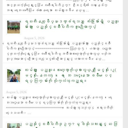
================================= ဩဂုတ္ ၅၊ ေလးမ်က္ႏွာ ျပည္ေ
ထာင္စုႀကံ့ခိုင္ေရးႏွင့္ဖြံ႕ၿဖိဳးေရးပါတီဥကၠ႒ ဦးခင္ရီ၏ လမ္းၫႊန္ခ်က္
အရ ေရေဘးႀကဳံေတြ႕ခံစားေနရေသာ ေလးမ်က္ႏွာၿမိဳ႕နယ္မွ …
ေရႀကီးနစ္ျမဳပ္မႈဒဏ္ခံရသည့္ ေက်း႐ြာမ်ားရွိ ျပည္သူ
မ်ားအား ျပည္ခိုင္ၿဖိဳးပါတီက ကူညီေထာက္ပံ့
August 5, 2026
ေရႀကီးနစ္ျမဳပ္မႈဒဏ္ခံရသည့္ ေက်း႐ြာမ်ားရွိ ျပည္သူမ်ားအား ျပည္ခိုင္ၿဖိဳး
ပါတီက ကူညီေထာက္ပံ့ ================= ဩဂုတ္ ၅၊ ဟသၤာတ ျပည္ေထာ
င္စုႀကံ့ခိုင္ေရးႏွင့္ဖြံ႕ၿဖိဳးေရးပါတီမွ အမ်ိဳးသားလႊတ္ေတာ္ကိုယ္စားလွယ္ ဗဟိုအ
လုပ္အမႈေဆာင္ ဦးေအာင္တင္ျမင့္၏ ဦးေဆာင္မႈႏွင့္ ဟသၤာတၿမိဳ႕နယ္ …
ေလးမ်က္ႏွာ ျပည္သူ႔လႊတ္ေတာ္ကိုယ္စားလွယ္ ဦးျမင့္စိုး၊ (ျ
မင့္စိုး-နတလ) ၊ ေရ ေဘး သင့္ေနေသာ ၿမိဳ႕ေပၚ
ရပ္ ကြက္ မ်ားကို လိုက္လံၾကည့္ရႈ။
August 5, 2026
ေလးမ်က္ႏွာ ျပည္သူ႔လႊတ္ေတာ္ကိုယ္စားလွယ္ ဦးျမင့္စိုး၊ (ျမင့္စိုး-နတလ) ၊ ေရေ
ဘးသင့္ေနေသာ ၿမိဳ႕ေပၚ ရပ္ကြက္ မ်ားကို လိုက္လံၾကည့္ရႈ။ 
============================= ေလးမ်က္ႏွာ ၾသဂုတ္ ၄ ဧရာဝတီတို
င္းေဒသႀကီး၊ …
ျပည္ခိုင္ၿဖိဳးပါတီဒုဥကၠ႒မွ ဝါဆိုသကၤန္းႏွင့္ လႉ ဖြ