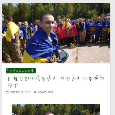
ႏိုင္ငံတကာသတင္းမ်ား
႐ုရွားႏွင့္ယူကရိန္းတို႔ စစ္သုံ႔ပန္းမ်ားလဲ
လွယ္
August 26, 2024
USDP 2016