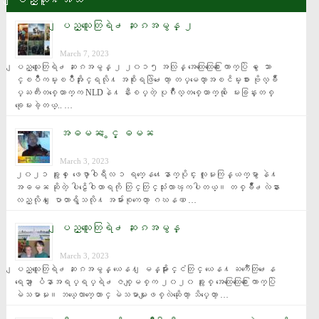
ျပည္သူေတြရဲ႕ ဆႏၵအမွန္ ၂
March 7, 2023
ျပည္သူေတြရဲ႕ ဆႏၵအမွန္ ၂ ၂၀၁၅ အလြန္ အေထြေထြေ႐ြးေကာက္ပြဲ မွ ေသာ
င္ၿပိဳကမ္းၿပိဳအႏိုင္ရလို႔ အစိုးရဖြဲ႕ေတာ့ တပ္မေတာ္အၿငိမ္းစား ဗိုလ္ခ်ဳ
ပ္ႀကီးတစ္ေယာက္က NLDနဲ႔ နီးစပ္တဲ့ ပုဂၢိဳလ္တစ္ေယာက္ကို ေမးခြန္းတစ္
ခုေမးခဲ့တယ္.. …
အဓမၼ ႏွင့္ ဓမၼ
March 3, 2023
၂၀၂၁ ခုႏွစ္ ေဖေဖာ္ဝါရီလ ၁ ရက္ေန႔ေနာက္ပိုင္း လူမႈကြန္ယက္မွာ နဲ႔ 
အဓမၼ ဆိုတဲ့ ပါဠိေဝါဟာရကို တြင္တြင္သုံးလာၾကပါတယ္။ တစ္ခ်ိဳ႕လဲနား
လည္လို႔ ေျပာတာရွိသလို႔ အမ်ားစုကေတာ့ ဂဃနဏ …
ျပည္သူေတြရဲ႕ ဆႏၵအမွန္
March 3, 2023
ျပည္သူေတြရဲ႕ ဆႏၵအမွန္ ယေန႔ ျမန္မာႏိုင္ငံတြင္ ယေန႔ ႀကဳံေတြ႕ေန
ရေသာ ျပႆနာအရပ္ရပ္ရဲ႕ ဇစ္ျမစ္က ၂၀၂၀ ခုႏွစ္ အေထြေထြေ႐ြးေကာက္ပြဲ 
မဲသမာမႈ။ ဘယ္ေလာက္ေတာင္ မဲသမာမႈျဖစ္လဲဆိုေတာ့ သိပ္ေတာ့ …