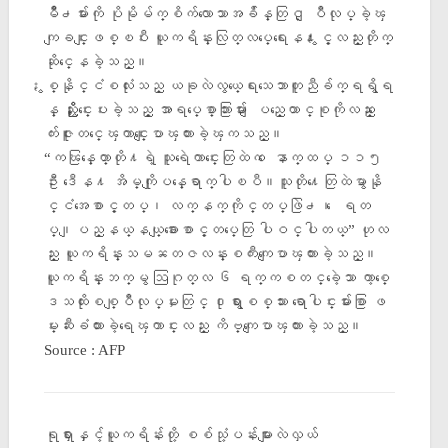
မိဳ႕မ်ားကို ပိုမိုမ်က္စိက်လာေသာအခ်ိန္တြင္ ျပဳလုပ္ခဲ့ၾ
ကျခင္းျဖစ္ၿပီး ယူကရိန္းလြတ္လပ္ေရးေန႔ႏွင့္လည္းတိုက္
ဆိုင္ေနခဲ့သည္။
ႏွစ္နိုင္ငံစလုံးသည္ ယခုလဲလွယ္ေရးသေဘာတူညီခ်က္ရရွိရ
န္ ညႇိႏွိုင္းေပးခဲ့သည့္ အာရပ္ေစာ္ဘြားမ်ား ျပည္ေထာင္စုကိုလည္း ေ
က်းဇူးတင္ေၾကာင္းေျပာၾကားခဲ့ၾကသည္။
“ကၽြန္ေတာ္တို႔ရဲ့ သူရဲေကာင္းေတြထဲက ေနာက္ထပ္ ၁၁၅
ဦး ဒီေန႔ အိမ္ကိုျပန္ေရာက္ပါၿပီ။သူတို႔‌ေတြထဲမွာနို
င္ငံအေစာင့္တပ္၊ လက္နက္ကိုင္တပ္ဖြဲ႕၊ ေရတ
ပ္၊ျပည္နယ္နယ္ျခားေစာင့္တပ္ေတြ ပါဝင္ပါတယ္” ဟုလ
ည္း ယူကရိန္းသမၼတဇလန္းစကီးကေျပာၾကားခဲ့သည္။
ယူကရိန္းဘက္မွ ဩဂုတ္လ ၆ ရက္ကစတင္ခဲ့ေသာ ကာ့စ္ေ
ဒသထိုးစစ္ျပဳလုပ္မႈတြင္ ႐ုရွားစစ္သား ရာေပါင္းမ်ားစြာ ဖ
မ္းဆီးခံထားခဲ့ရေၾကာင္းလည္း ကိဗ္ကေျပာၾကားခဲ့သည္။
Source : AFP
ရုရှားနှင့်ယူကရိန်းတို့ စစ်သုံ့ပန်းများလဲလှယ်