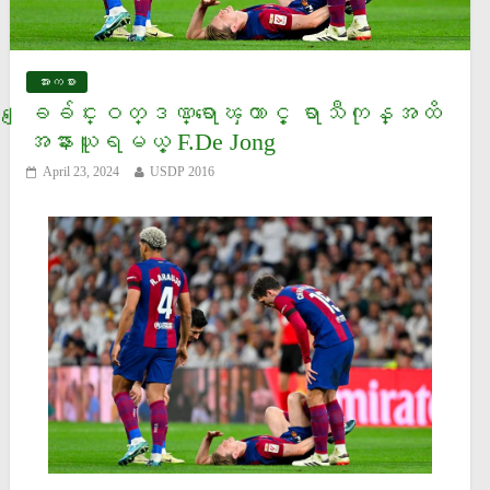
အားကစား
ေျခခ်င္းဝတ္ဒဏ္ရာေၾကာင့္ ရာသီကုန္အထိ
အနားယူရမယ့္ F.De Jong
April 23, 2024
USDP 2016