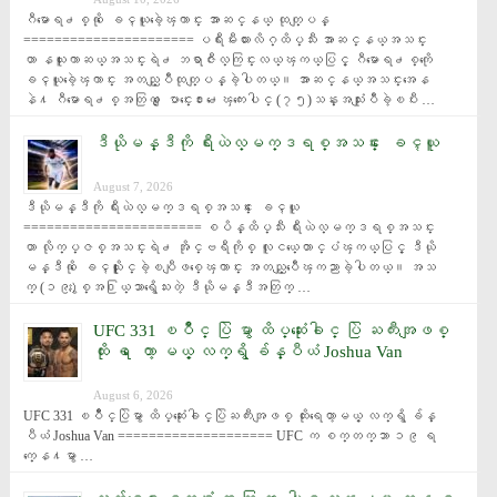
ဂီမာေရ႕စ္ကို ေခၚယူခဲ့ေၾကာင္း အာဆင္နယ္ ထုတ္ျပန္ 
====================== ပရီးမီးယားလိဂ္ထိပ္သီး အာဆင္နယ္အသင္း
ဟာ နယူးကာဆယ္အသင္းရဲ႕ ဘရာဇီးလ္ကြင္းလယ္ၾကယ္ပြင့္ ဂီမာေရ႕စ္ကိုေ
ခၚယူခဲ့ေၾကာင္း ‌အတည္ျပဳထုတ္ျပန္ခဲ့ပါတယ္။ အာဆင္နယ္အသင္းအေန
နဲ႔ ဂီမာေရ႕စ္အတြက္ ေျပာင္းေ႐ႊ႕ေၾကးေပါင္ (၇၅)သန္းအသုံးျပဳခဲ့ၿပီး …
ဒီယိုမန္ဒီကို ရီးယဲလ္မက္ဒရစ္အသင္း ေခၚယူ
August 7, 2026
ဒီယိုမန္ဒီကို ရီးယဲလ္မက္ဒရစ္အသင္း ေခၚယူ 
======================= စပိန္ထိပ္သီး ရီးယဲလ္မက္ဒရစ္အသင္း
ဟာ လိုက္ပ္ဇစ္အသင္းရဲ႕ အိုင္ဗရီကိုစ္ လူငယ္ေတာင္ပံၾကယ္ပြင့္ ဒီယို
မန္ဒီကို ေခၚယူႏိုင္ခဲ့ၿပီျဖစ္ေၾကာင္း အတည္ျပဳေၾကညာခဲ့ပါတယ္။ အသ
က္ (၁၉)ႏွစ္အ႐ြယ္သာရွိေသးတဲ့ ဒီယိုမန္ဒီအတြက္ …
UFC 331 ၿပိဳင္ ပြဲ မွာ ထိပ္ဆုံးေခါင္ ပြဲ ႀကီးအျဖစ္
ထိုး ရ ေတာ့ မယ့္ လက္ရွိ ခ်န္ပီယံ ‌Joshua Van
August 6, 2026
UFC 331 ၿပိဳင္ပြဲမွာ ထိပ္ဆုံးေခါင္ပြဲႀကီးအျဖစ္ ထိုးရေတာ့မယ့္ လက္ရွိ ခ်န္
ပီယံ ‌Joshua Van ==================== UFC က စက္တက္ဘာ ၁၉ ရ
က္ေန႔မွာ …