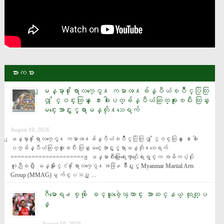
အားကစား
ျမန္မာ့႐ိုးရာလက္ေဝွ႔ ကမာၻ႔ခ်န္ပီယံၿပိဳင္ပြဲတြ
င္ ႏိုင္ဝင္းထြန္း ေ႐ႊခါးပတ္ခ်န္ပီယံဆြတ္ခူးၿပီး ထြန္း
မင္းေအာင္ႏွင့္ရာမန္တို႔သေရက်
August 10, 2026
ျမန္မာ့႐ိုးရာလက္ေဝွ႔ ကမာၻ႔ခ်န္ပီယံၿပိဳင္ပြဲတြင္ ႏိုင္ဝင္းထြန္း ေ႐ႊခါး
ပတ္ခ်န္ပီယံဆြတ္ခူးၿပီး ထြန္းမင္းေအာင္ႏွင့္ရာမန္တို႔သေရက် 
====================== ျမန္မာစီးပြားေရးေကာ္ပိုေရးရွင္းက အဓိကပံ့ပိုး
ကူညီၿပီး ျမန္မာႏိုင္ငံ႐ိုးရာလက္ေဝွ႔အဖြဲ႕ခ်ဳပ္ႏွင့္ Myanmar Martial Arts 
Group (MMAG)မွ က်င္းပသည့္ …
ဂီမာေရ႕စ္ကို ေခၚယူခဲ့ေၾကာင္း အာဆင္နယ္ ထုတ္ျပ
န္
August 10, 2026