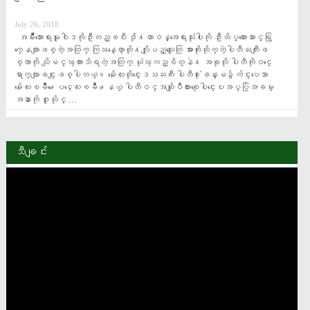
July 26, 2018
  အမ်ဳိးသားေရးမူဝါဒကိုဦးတည္ၿပီး ဒို႔တာဝန္အေရးသံုးပါးကို ဦးထိပ္ထားေဆာင္ရြ
က္ေနတာျဖစ္တဲ့အတြက္ ကြၽန္ေတာ္တို႔လိုျပည္သူေတြ အားကိုးထိုက္တဲ့ပါတီႀကီးျဖ
စ္တာကို သိျမင္ၾကားသိရတဲ့အတြက္ ယံုၾကည္စိတ္နဲ႔ အခုလို ပါတီကိုဝင္ေ
ရာက္လာျခင္းျဖစ္ပါတယ္​။ မႏၲေလးတိုင္းေဒသႀကီး ပါတီ႐ံုးခန္းမ၌က်င္းပေသာ 
မႏၲေလးၿမိဳ႕ေပၚေလးၿမိဳ႕နယ္ ပါတီဝင္အဆုိျပဳလႊာစုေပါင္းေပးအပ္ပြဲအခမ္း
အနားကုိ ဇူလိုင္ …
သီချင်း