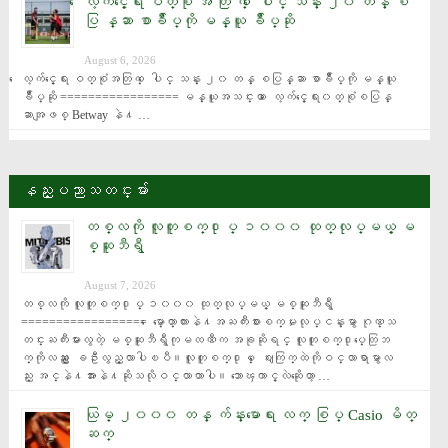
ေလ့က်င့္ေရး ဝတ္စုံ အ တြ က္ ေပါင္ သန္း ၂၀ တန္ စ
ပြ န္ဆာ စာခ်ဳပ္ကို မန္ယူ ခ်ဳပ္ဆို
August 6, 2026
ေလ့က်င့္ေရး ဝတ္စုံအတြက္ ေပါင္ သန္း ၂၀ တန္ စပြန္ဆာ စာခ်ဳပ္ကို မန္ယူ 
ခ်ဳပ္ဆို ================= မန္ယူအသင္းဟာ ေလ့က်င့္ေရး၀တ္စုံစပြန္
ဆာအျဖစ္ Betway နဲ႔ …
နည္းပညာသတင္းမ်ား
တစ္လကို လူတူစက္႐ုပ္ ၁၀၀၀ ထုတ္လုပ္မယ့္ မ
စ္ဆူဘီရွီ
August 7, 2026
တစ္လကို လူတူစက္႐ုပ္ ၁၀၀၀ ထုတ္လုပ္မယ့္ မစ္ဆူဘီရွီ 
================== ေမာ္ေတာ္ကားနဲ႔အႀကီးစားစက္မႈလုပ္ငန္းမွာ ဂုဏ္သ
တင္းႀကီးမားလွတဲ့ မစ္ဆူဘီရွီကုမၸဏီက အခုဆိုရင္ လူတူစက္႐ုပ္ေတြဘ
က္ကိုလည္း ေျခဦးလွည့္လာပါၿပီ။လူတူစက္႐ုပ္ ေဈးကြက္ထဲကိုဝင္လာရာမွာလ
ည္း အင္နဲ႔အားနဲ႔ဆိုသလိုဝင္လာတာပါ။ ဘာေၾကာင့္လဲဆိုေတာ့ …
ယြမ္ ၂၀၀၀ တန္ က်န္းမာေရး လက္ စြပ္ Casio မိတ္
ဆက္