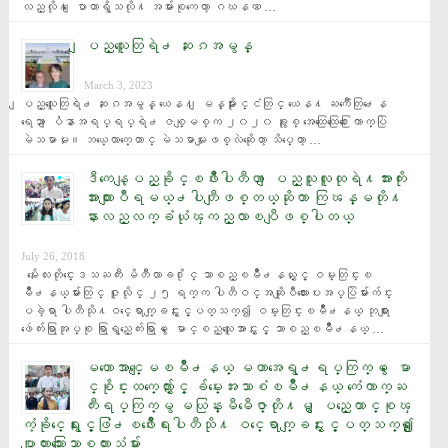
လည္လို႔ ေျပာတာရွိသလို႔ အမ်ားစုကေတာ့ ဂဃနဏ …
ျပည္သူေတြရဲ႕ ဆႏၵအမွန္
March 3, 2023
ျပည္သူေတြရဲ႕ ဆႏၵအမွန္ ယေန႔ ျမန္မာႏိုင္ငံတြင္ ယေန႔ ႀကဳံေတြ႕ေန
ရေသာ ျပႆနာအရပ္ရပ္ရဲ႕ ဇစ္ျမစ္က ၂၀၂၀ ခုႏွစ္ အေထြေထြေ႐ြးေကာက္ပြဲ 
မဲသမာမႈ။ ဘယ္ေလာက္ေတာင္ မဲသမာမႈျဖစ္လဲဆိုေတာ့ သိပ္ေတာ့ …
ဒီကေန့ျပည္ခုိင္ၿဖိဳးပါတီဟာ ျပည္သူလူထုရဲ႔အားကိုး
အားထားျပဳရမယ္႕ပါတီျဖစ္တယ္ဆိုတာ ကြၽန္မတို႔
နားလည္လက္ခံယုံၾကည္လာၿပီျဖစ္ပါတယ္
July 26, 2018
  မႏၲေလးတိုင္းေဒသႀကီး မိတီၴလာခ႐ိုင္ သာစည္ၿမိဳ႕နယ္ႏွင့္ ဝမ္းတြင္းၿ
မိဳ႕နယ္မ်ားတြင္ ဇူလိုင္ ၂၅ ရက္က ပါတီဝင္အဆိုျပဳလႊာေပးအပ္ပြဲမ်ားက်င္း
ပခဲ့ရာ ပါတီသို႔ဝင္ေရာက္ျခင္းႏွင့္ပတ္သက္၍ ဝမ္းတြင္းၿမိဳ႕နယ္ ဘုရားျ
ဖဴေက်းရြာအုပ္စု ရြာရွည္ေက်းရြာမွ ေမာင္စည္သူေအာင္ႏွင့္ သာစည္ၿမိဳ႕နယ္ …
မဟာေအာင္ေျမၿမိဳ႕နယ္ မဟာအေရွ႕ရပ္ကြက္မွ ေမာ
င္စုိင္းထက္ေက်ာ္ႏွင့္ ခ်မ္းေအးသာစံၿမိဳ႕နယ္ ကံေကာက္ႀ
ကီးရပ္ကြက္မွ မယြန္းမီမီေဇာ္တုိ႔မွ ျပည္ေထာင္စုၾ
ကံ့ခုိင္ေရးႏွင့္ဖြံ႕ၿဖိဳးေရးပါတီသုိ႔ ဝင္ေရာက္ျခင္းႏွင့္ပတ္သက္၍ ​ေျ
ပာျကားသြား​ေသာစကားသံမ်ား