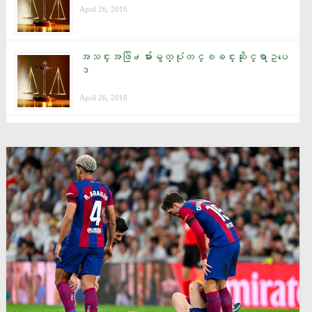
April 26, 2016
အသင္းအဖြဲ႕မ်ားမွတ္ပုံတင္ၿခင္းဆိုင္ရာဥပေ
ဒ
April 26, 2016