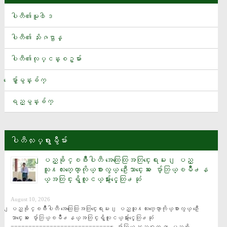
ဦးေသာင္းေအး ေပ်ာ္ဘြယ္ၿမိဳ႕နယ္အတြင္းရွိလူငယ္မ်ားႏွင့္ေတြ႕ဆုံ
ပါတီ၏မူ၀ါဒ
ဧရာဝတီတိုင္းေဒသႀကီးလႊတ္ေတာ္ ဥကၠ႒ အမ်ိဳးသားလႊတ္ေတာ္ကိုယ္စားလွယ္မ်ားႏွင့္
အမ်ိဳးသားလႊတ္ေတာ္႐ုံးဝန္ထမ္းမိသားစုမ်ားမွ ဧရာဝတီတိုင္းေဒသႀကီး ေရေဘးသ
ပါတီ၏ သႏိၷဌာန္
င့္ျပည္သူမ်ားအတြက္ ဆန္အိတ္(၂၀၀) ေထာက္ပံ့လႉဒါန္းျခင္းအခမ္းအနား
သို႔ တက္ေရာက္
ပါတီ၏လုပ္ငန္းစဥ္မ်ား
ျပည္ခိုင္ၿဖိဳးပါတီ အေထြေထြအတြင္းေရးမႉး လူငယ္အဖြဲ႕အစည္းမ်ားမွ လူင
ေမွ်ာ္မွန္းခ်က္
ယ္မ်ားႏွင့္ေတြ႕ဆုံ
ေဟာင္ေကာင္မွာ အသက္ ၁၆ ႏွစ္ေအာက္ကေလးေတြကို ဆိုရွယ္မီဒီယာအသုံးျပဳခြင့္တားျ
ရည္မွန္းခ်က္
မစ္ဖို႔ စီစဥ္ေန
ဒီယိုမန္ဒီကို ရီးယဲလ္မက္ဒရစ္အသင္း ေခၚယူ
ပါတီလႈပ္ရွားမွဳမ်ား
ျပည္ တြင္း စက္သုံးဆီေဈး တစ္လီတာလွ်င္ က်ပ္ ၁၇၀ မွ ၂၆၅ အထိ ျမင့္
တက္
ျပည္ခိုင္ၿဖိဳးပါတီ အေထြေထြအတြင္းေရးမႉး၊ ျပည္
သူ႔လႊတ္ေတာ္ကိုယ္စားလွယ္ ဦးေသာင္းေအး ေပ်ာ္ဘြယ္ၿမိဳ႕န
တစ္လကို လူတူစက္႐ုပ္ ၁၀၀၀ ထုတ္လုပ္မယ့္ မစ္ဆူဘီရွီ
ယ္အတြင္းရွိလူငယ္မ်ားႏွင့္ေတြ႕ဆုံ
UFC 331 ၿပိဳင္ ပြဲ မွာ ထိပ္ဆုံးေခါင္ ပြဲ ႀကီးအျဖစ္ ထိုး ရ ေတာ့ မယ့္ လက္ရွိ
August 10, 2026
ခ်န္ပီယံ ‌Joshua Van
ျပည္ခိုင္ၿဖိဳးပါတီ အေထြေထြအတြင္းေရးမႉး၊ ျပည္သူ႔လႊတ္ေတာ္ကိုယ္စားလွယ္ ဦးေ
ျမန္မာ့႐ိုးရာလက္ေဝွ႔ ကမာၻ႔ခ်န္ပီယံၿပိဳင္ပြဲတြင္ ႏိုင္ဝင္းထြန္း ေ႐ႊ
သာင္းေအး ေပ်ာ္ဘြယ္ၿမိဳ႕နယ္အတြင္းရွိလူငယ္မ်ားႏွင့္ေတြ႕ဆုံ 