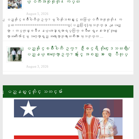
ယ္ ဝတၳဳအစုစုတို႔ ကပ္လႉ
August 5, 2026
ျပည္ခိုင္ၿဖိဳးပါတီဒုဥကၠ႒မွ ဝါဆိုသကၤန္းႏွင့္ လႉဖြယ္ ဝတၳဳအစုစုတို႔ က
ပ္လႉ ========================= (ျပည္တြင္း)ၾသဂုတ္ ၄ ေနျပည္ေ
တာ္ ၊တပ္ကုန္းၿမိဳ႕နယ္ အေနာ္ရထာရပ္ကြက္ ၿမိဳ႕ေရွ႕စႏၵာ႐ုံဘုန္းေ
တာ္ႀကီးေက်ာင္းမွ သက္ေတာ္ရွည္ ဆရာေတာ္ဘုရားႀကီးအား ၾသဂုတ္လ …
ျပည္ခိုင္ၿဖိဳးပါတီ ဥကၠ႒ ဦးခင္ရီ တိုင္းေဒသႀကီး/ျ
ပည္နယ္ လႊတ္ေတာ္ဥကၠ႒မ်ားႏွင့္ အစည္း အ ေဝး ျပဳလုပ္
August 3, 2026
ျပည္နယ္ႏွင့္တိုင္း သတင္းမ်ား