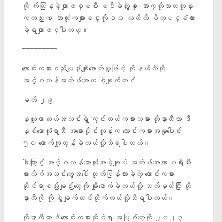
ကို က်ဴးလြန္ခဲ့တာျဖစ္ၿပီး ၿပီးခဲတဲ့ႏွစ္ ေအာက္တိုဘာလတုန္း
ကတည္းက ေဘာလုံးကစားျခင္းကို ၁၀ လတိတိ ပိတ္ပင္ခံထား
ခဲ့ရတာျဖစ္ပါတယ္။
=========
လောင်းကစားစည်းမျဉ်းချိုးဖောက်မှုဖြင့် တိုနယ်လီကို
အင်္ဂလန်အက်ဖ်အေက စွဲချက်တင်
မတ် ၂၉
နယူးကာဆယ်အသင်းရဲ့ ကွင်းလယ်ကစားသမား တိုနာလီဟာ ဒီ
နှစ်ဘောလုံးရာသီ အစောပိုင်းတုန်းက လောင်းကစားအမှုပေါင်း
၅၀ လောက်ကျူးလွန်ခဲ့တယ်လို့သိရပါတယ်။
ဒါကြောင့် အင်္ဂလန်ဘောလုံးအဖွဲ့ချုပ် အက်ဖ်အေဟာ ပရီးမီး
ယားလိဂ်အသင်းတွေအပေါ် ထုတ်ပြန်ထားခဲ့တဲ့ လောင်းကစား
ဆိုင်ရာစည်းမျဉ်းတွေကို ချိုးဖောက်ခဲ့တယ်လို့ သတ်မှတ်ပြီး တို
နာလီကို ကို စွဲချက်တင်လိုက်တယ်လို့သိရပါတယ်။
တိုနာလီဟာ ဒီလောင်းကစားဆိုင်ရာ အပြစ်တွေကို ၂၀၂၃