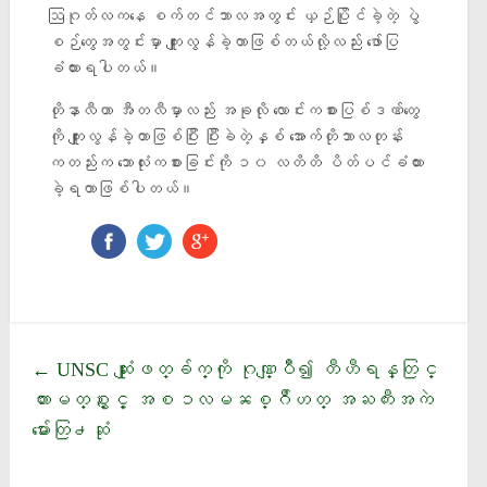
ဩဂုတ်လ‌ကနေ စက်တင်ဘာလအတွင်း ယှဉ်ပြိုင်ခဲ့တဲ့ ပွဲ
စဉ်တွေအတွင်းမှာ ကျူးလွန်ခဲ့တာဖြစ်တယ်လို့လည်း ဖော်ပြ
ခံထားရပါတယ်။
တိုနာလီဟာ အီတလီမှာလည်း အခုလို လောင်းကစားပြစ်ဒဏ်တွေ
ကို ကျူးလွန်ခဲ့တာဖြစ်ပြီး ပြီးခဲတဲ့နှစ် အောက်တိုဘာလတုန်း
ကတည်းက ဘောလုံးကစားခြင်းကို ၁၀ လတိတိ ပိတ်ပင်ခံထား
ခဲ့ရတာဖြစ်ပါတယ်။
UNSC ဆုံးျဖတ္ခ်က္ကို ဂုဏ္ျပဳ၍ တီဟီရန္တြင္
←
ဟားမတ္စ္ႏွင့္ အစၥလမၼစ္ဂ်ီဟတ္ အႀကီးအကဲ
မ်ားေတြ႕ဆုံ