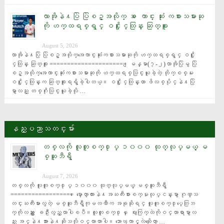
လာအိုနဲ႔ပြဲ ပြဲစဥ္အလိုက္ အ ေကာင္း ဆုံး ကစားသမားဆု
ကို ဟက္ထရစ္ရွင္ ဝင္းႏိုင္ထြန္း ဆြတ္ခူး
August 5, 2026
လာအိုနဲ႔ပြဲ ပြဲစဥ္အလိုက္အေကာင္းဆုံးကစားသမားဆုကို ဟက္ထရစ္ရွင္ ဝင္းႏို
င္ထြန္း ဆြတ္ခူး ====================== ျမန္မာ(၇-၂)လာအိုပြဲမွ ပြဲ
စဥ္အလိုက္အေကာင္းဆုံးကစားသမားဆုကို ဟက္ထရစ္သြင္းယူခဲ့တဲ့ တိုက္စစ္မႉး 
ဝင္းႏိုင္ထြန္းက ဆြတ္ခူးရရွိခဲ့ပါတယ္။ ဝင္းႏိုင္ထြန္းဟာ ဖိလစ္ပိုင္နဲ႔ပြဲ
မွာလည္း တစ္ဂိုးသြင္းယူခဲ့လို …
နည္းပညာသတင္းမ်ား
တစ္လကို လူတူစက္႐ုပ္ ၁၀၀၀ ထုတ္လုပ္မယ့္ မ
စ္ဆူဘီရွီ
August 7, 2026
တစ္လကို လူတူစက္႐ုပ္ ၁၀၀၀ ထုတ္လုပ္မယ့္ မစ္ဆူဘီရွီ 
================== ေမာ္ေတာ္ကားနဲ႔အႀကီးစားစက္မႈလုပ္ငန္းမွာ ဂုဏ္သ
တင္းႀကီးမားလွတဲ့ မစ္ဆူဘီရွီကုမၸဏီက အခုဆိုရင္ လူတူစက္႐ုပ္ေတြဘ
က္ကိုလည္း ေျခဦးလွည့္လာပါၿပီ။လူတူစက္႐ုပ္ ေဈးကြက္ထဲကိုဝင္လာရာမွာလ
ည္း အင္နဲ႔အားနဲ႔ဆိုသလိုဝင္လာတာပါ။ ဘာေၾကာင့္လဲဆိုေတာ့ …