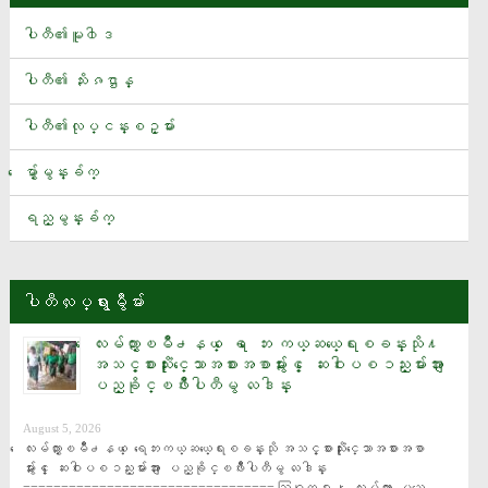
UFC 331 ၿပိဳင္ ပြဲ မွာ ထိပ္ဆုံးေခါင္ ပြဲ ႀကီးအျဖစ္ ထိုး ရ ေတာ့ မယ့္ လက္ရွိ
ပါတီ၏မူ၀ါဒ
ခ်န္ပီယံ ‌Joshua Van
ယြမ္ ၂၀၀၀ တန္ က်န္းမာေရး လက္ စြပ္ Casio မိတ္ဆက္
ပါတီ၏ သႏိၷဌာန္
ႏိုင္ငံေတာ္သမၼတ ထိုင္းႏိုင္ငံသို႔ ေရာက္ရွိ
ပါတီ၏လုပ္ငန္းစဥ္မ်ား
ေလ့က်င့္ေရး ဝတ္စုံ အ တြ က္ ေပါင္ သန္း ၂၀ တန္ စ ပြ န္ဆာ စာခ်ဳပ္ကို မ
န္ယူ ခ်ဳပ္ဆို
ေမွ်ာ္မွန္းခ်က္
ျမန္မာ့လက္ေ႐ြးစင္ အမ်ိဳးသားအသင္းႏွင့္ အမ်ိဳးသမီးအသင္းတို႔ ကြင္း သြင္း ျခ
ရည္မွန္းခ်က္
င္းခတ္ကစားနည္း၌ ေငြ တံဆိပ္ဆုမ်ားအသီးသီး ဆြတ္ခူး
ေလးမ်က္ႏွာၿမိဳ႕နယ္ ေရ ေဘး ကယ္ဆယ္ေရးစခန္းသို႔ အသင့္စားသုံးႏိုင္ေသာအစား
အစာမ်ားႏွင့္ ေဆးဝါးပစၥည္းမ်ားအား ျပည္ခိုင္ၿဖိဳးပါတီမွ လႉဒါန္း
ပါတီလႈပ္ရွားမွဳမ်ား
ေရႀကီးနစ္ျမဳပ္မႈဒဏ္ခံရသည့္ ေက်း႐ြာမ်ားရွိ ျပည္သူမ်ားအား ျပည္ခိုင္ၿဖိဳး
ေလးမ်က္ႏွာၿမိဳ႕နယ္ ေရ ေဘး ကယ္ဆယ္ေရးစခန္းသို႔
ပါတီက ကူညီေထာက္ပံ့
အသင့္စားသုံးႏိုင္ေသာအစားအစာမ်ားႏွင့္ ေဆးဝါးပစၥည္းမ်ားအား ျ
ဒီယိုမန္ဒီကို ရီးယဲလ္မက္ဒရစ္အသင္း ေခၚယူ
ပည္ခိုင္ၿဖိဳးပါတီမွ လႉဒါန္း
August 5, 2026
ေလးမ်က္ႏွာၿမိဳ႕နယ္ ေရေဘးကယ္ဆယ္ေရးစခန္းသို အသင့္စားသုံးႏိုင္ေသာအစားအစာ
မ်ားႏွင့္ ေဆးဝါးပစၥည္းမ်ားအား ျပည္ခိုင္ၿဖိဳးပါတီမွ လႉဒါန္း 