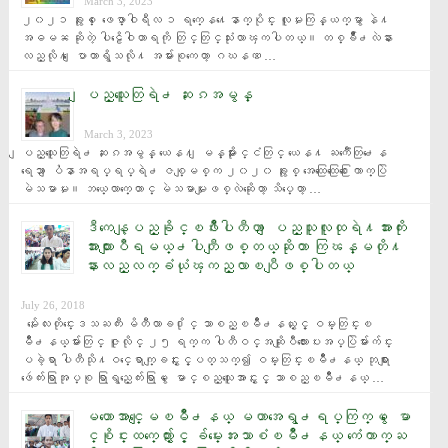
March 3, 2023
၂၀၂၁ ခုႏွစ္ ေဖေဖာ္ဝါရီလ ၁ ရက္ေန႔ေနာက္ပိုင္း လူမႈကြန္ယက္မွာ နဲ႔ 
အဓမၼ ဆိုတဲ့ ပါဠိေဝါဟာရကို တြင္တြင္သုံးလာၾကပါတယ္။ တစ္ခ်ိဳ႕လဲနား
လည္လို႔ ေျပာတာရွိသလို႔ အမ်ားစုကေတာ့ ဂဃနဏ …
ျပည္သူေတြရဲ႕ ဆႏၵအမွန္
March 3, 2023
ျပည္သူေတြရဲ႕ ဆႏၵအမွန္ ယေန႔ ျမန္မာႏိုင္ငံတြင္ ယေန႔ ႀကဳံေတြ႕ေန
ရေသာ ျပႆနာအရပ္ရပ္ရဲ႕ ဇစ္ျမစ္က ၂၀၂၀ ခုႏွစ္ အေထြေထြေ႐ြးေကာက္ပြဲ 
မဲသမာမႈ။ ဘယ္ေလာက္ေတာင္ မဲသမာမႈျဖစ္လဲဆိုေတာ့ သိပ္ေတာ့ …
ဒီကေန့ျပည္ခုိင္ၿဖိဳးပါတီဟာ ျပည္သူလူထုရဲ႔အားကိုး
အားထားျပဳရမယ္႕ပါတီျဖစ္တယ္ဆိုတာ ကြၽန္မတို႔
နားလည္လက္ခံယုံၾကည္လာၿပီျဖစ္ပါတယ္
July 26, 2018
  မႏၲေလးတိုင္းေဒသႀကီး မိတီၴလာခ႐ိုင္ သာစည္ၿမိဳ႕နယ္ႏွင့္ ဝမ္းတြင္းၿ
မိဳ႕နယ္မ်ားတြင္ ဇူလိုင္ ၂၅ ရက္က ပါတီဝင္အဆိုျပဳလႊာေပးအပ္ပြဲမ်ားက်င္း
ပခဲ့ရာ ပါတီသို႔ဝင္ေရာက္ျခင္းႏွင့္ပတ္သက္၍ ဝမ္းတြင္းၿမိဳ႕နယ္ ဘုရားျ
ဖဴေက်းရြာအုပ္စု ရြာရွည္ေက်းရြာမွ ေမာင္စည္သူေအာင္ႏွင့္ သာစည္ၿမိဳ႕နယ္ …
မဟာေအာင္ေျမၿမိဳ႕နယ္ မဟာအေရွ႕ရပ္ကြက္မွ ေမာ
င္စုိင္းထက္ေက်ာ္ႏွင့္ ခ်မ္းေအးသာစံၿမိဳ႕နယ္ ကံေကာက္ႀ