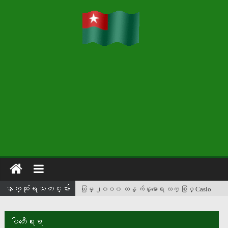
ယြမ္ ၂၀၀၀ တန္ က်န္းမာေရး လက္ စြပ္ Casio မိတ္ဆက္
ေနာက္ဆံုးရသတင္းမ်ား
ႏိုင္ငံေတာ္သမၼတ ထိုင္းႏိုင္ငံသို႔ ေရာက္ရွိ
ေလ့က်င့္ေရး ဝတ္စုံ အ တြ က္ ေပါင္ သန္း ၂၀ တန္
စ ပြ န္ဆာ စာခ်ဳပ္ကို မန္ယူ ခ်ဳပ္ဆို
ပါတီေရးရာ