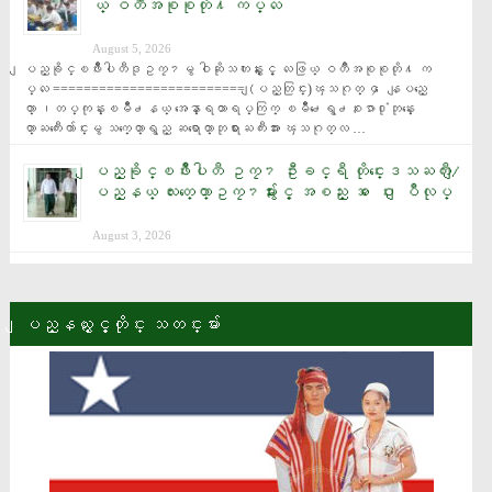
ယ္ ဝတၳဳအစုစုတို႔ ကပ္လႉ
August 5, 2026
ျပည္ခိုင္ၿဖိဳးပါတီဒုဥကၠ႒မွ ဝါဆိုသကၤန္းႏွင့္ လႉဖြယ္ ဝတၳဳအစုစုတို႔ က
ပ္လႉ ========================= (ျပည္တြင္း)ၾသဂုတ္ ၄ ေနျပည္ေ
တာ္ ၊တပ္ကုန္းၿမိဳ႕နယ္ အေနာ္ရထာရပ္ကြက္ ၿမိဳ႕ေရွ႕စႏၵာ႐ုံဘုန္းေ
တာ္ႀကီးေက်ာင္းမွ သက္ေတာ္ရွည္ ဆရာေတာ္ဘုရားႀကီးအား ၾသဂုတ္လ …
ျပည္ခိုင္ၿဖိဳးပါတီ ဥကၠ႒ ဦးခင္ရီ တိုင္းေဒသႀကီး/ျ
ပည္နယ္ လႊတ္ေတာ္ဥကၠ႒မ်ားႏွင့္ အစည္း အ ေဝး ျပဳလုပ္
August 3, 2026
ျပည္နယ္ႏွင့္တိုင္း သတင္းမ်ား