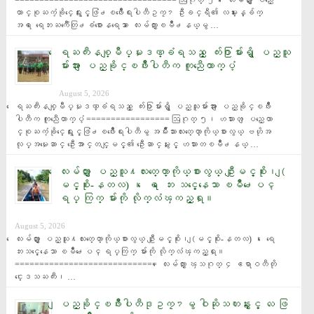
================================= ဩဂုတ္ ၅၊ ေလးမ်က္ႏွာ ျပည္ေ
ထာင္စုႀကံ့ခိုင္ေရးႏွင့္ဖြံ႕ၿဖိဳးေရးပါတီဥကၠ႒ ဦးခင္ရီ၏ လမ္းၫႊန္ခ်က္
အရ ေရေဘးႀကဳံေတြ႕ခံစားေနရေသာ ေလးမ်က္ႏွာၿမိဳ႕နယ္မွ …
ေရႀကီးနစ္ျမဳပ္မႈဒဏ္ခံရသည့္ ေက်း႐ြာမ်ားရွိ ျပည္သူ
မ်ားအား ျပည္ခိုင္ၿဖိဳးပါတီက ကူညီေထာက္ပံ့
August 5, 2026
ေရႀကီးနစ္ျမဳပ္မႈဒဏ္ခံရသည့္ ေက်း႐ြာမ်ားရွိ ျပည္သူမ်ားအား ျပည္ခိုင္ၿဖိဳး
ပါတီက ကူညီေထာက္ပံ့ ================= ဩဂုတ္ ၅၊ ဟသၤာတ ျပည္ေထာ
င္စုႀကံ့ခိုင္ေရးႏွင့္ဖြံ႕ၿဖိဳးေရးပါတီမွ အမ်ိဳးသားလႊတ္ေတာ္ကိုယ္စားလွယ္ ဗဟိုအ
လုပ္အမႈေဆာင္ ဦးေအာင္တင္ျမင့္၏ ဦးေဆာင္မႈႏွင့္ ဟသၤာတၿမိဳ႕နယ္ …
ေလးမ်က္ႏွာ ျပည္သူ႔လႊတ္ေတာ္ကိုယ္စားလွယ္ ဦးျမင့္စိုး၊ (ျ
မင့္စိုး-နတလ) ၊ ေရ ေဘး သင့္ေနေသာ ၿမိဳ႕ေပၚ
ရပ္ ကြက္ မ်ားကို လိုက္လံၾကည့္ရႈ။
August 5, 2026
ေလးမ်က္ႏွာ ျပည္သူ႔လႊတ္ေတာ္ကိုယ္စားလွယ္ ဦးျမင့္စိုး၊ (ျမင့္စိုး-နတလ) ၊ ေရေ
ဘးသင့္ေနေသာ ၿမိဳ႕ေပၚ ရပ္ကြက္ မ်ားကို လိုက္လံၾကည့္ရႈ။ 
============================= ေလးမ်က္ႏွာ ၾသဂုတ္ ၄ ဧရာဝတီတို
င္းေဒသႀကီး၊ …
ျပည္ခိုင္ၿဖိဳးပါတီဒုဥကၠ႒မွ ဝါဆိုသကၤန္းႏွင့္ လႉ ဖြ