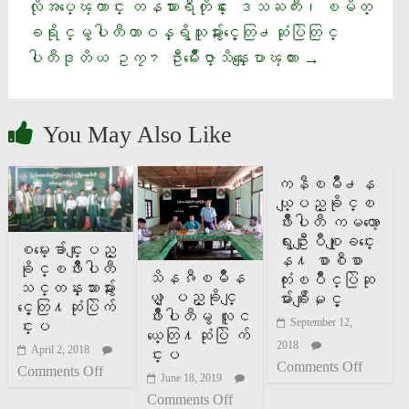
လိုအပ္ေၾကာင္း တနသၤာရီတိုင္း ေဒသႀကီး၊ ၿမိတ္
ခရိုင္မွပါတီတာဝန္ရွိသူမ်ားႏွင့္ေတြ႕ဆုံပြဲတြင္
ပါတီဒုတိယ ဥကၠ႒ ဦးမ်ိဳးေဇာ္သိန္းေျပာၾကား
→
You May Also Like
ကနီၿမိဳ႕န
ယ္ျပည္ခိုင္ၿ
ဖိဳးပါတီ ကမၻာ့ေ
ရွးဦးျပဳစုျခင္းေ
စမ္းေခ်ာင္းျပည္
န႔ စာစီစာ
ခိုင္ၿဖိဳးပါတီ
သိနၷီၿမိဳန
ကံုးၿပိဳင္ပြဲဆု
သင္တန္းသားမ်ားႏွ
ယ္ ျပည္ခိုင္ျ
မ်ားခ်ီးျမႇင့္
င့္ေတြ႔ဆုံပြဲက်
ဖိဳးပါတီမွ လူင
September 12,
င္းပ
ယ္ေတြ႔ဆုံပြဲ က်
2018
April 2, 2018
င္းပ
Comments Off
Comments Off
June 18, 2019
Comments Off