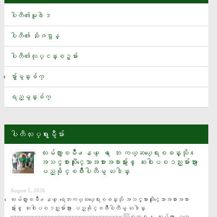
ခ်န္ပီယံ ‌Joshua Van
ပါတီ၏မူ၀ါဒ
ယြမ္ ၂၀၀၀ တန္ က်န္းမာေရး လက္ စြပ္ Casio မိတ္ဆက္
ႏိုင္ငံေတာ္သမၼတ ထိုင္းႏိုင္ငံသို႔ ေရာက္ရွိ
ပါတီ၏ သႏိၷဌာန္
ေလ့က်င့္ေရး ဝတ္စုံ အ တြ က္ ေပါင္ သန္း ၂၀ တန္ စ ပြ န္ဆာ စာခ်ဳပ္ကို မ
ပါတီ၏လုပ္ငန္းစဥ္မ်ား
န္ယူ ခ်ဳပ္ဆို
ျမန္မာ့လက္ေ႐ြးစင္ အမ်ိဳးသားအသင္းႏွင့္ အမ်ိဳးသမီးအသင္းတို႔ ကြင္း သြင္း ျခ
ေမွ်ာ္မွန္းခ်က္
င္းခတ္ကစားနည္း၌ ေငြ တံဆိပ္ဆုမ်ားအသီးသီး ဆြတ္ခူး
ရည္မွန္းခ်က္
ေလးမ်က္ႏွာၿမိဳ႕နယ္ ေရ ေဘး ကယ္ဆယ္ေရးစခန္းသို႔ အသင့္စားသုံးႏိုင္ေသာအစား
အစာမ်ားႏွင့္ ေဆးဝါးပစၥည္းမ်ားအား ျပည္ခိုင္ၿဖိဳးပါတီမွ လႉဒါန္း
ေရႀကီးနစ္ျမဳပ္မႈဒဏ္ခံရသည့္ ေက်း႐ြာမ်ားရွိ ျပည္သူမ်ားအား ျပည္ခိုင္ၿဖိဳး
ပါတီလႈပ္ရွားမွဳမ်ား
ပါတီက ကူညီေထာက္ပံ့
ေလးမ်က္ႏွာၿမိဳ႕နယ္ ေရ ေဘး ကယ္ဆယ္ေရးစခန္းသို႔
ဒီယိုမန္ဒီကို ရီးယဲလ္မက္ဒရစ္အသင္း ေခၚယူ
အသင့္စားသုံးႏိုင္ေသာအစားအစာမ်ားႏွင့္ ေဆးဝါးပစၥည္းမ်ားအား ျ
ျပည္ တြင္း စက္သုံးဆီေဈး တစ္လီတာလွ်င္ က်ပ္ ၁၇၀ မွ ၂၆၅ အထိ ျမင့္
ပည္ခိုင္ၿဖိဳးပါတီမွ လႉဒါန္း
တက္
August 5, 2026
ေလးမ်က္ႏွာၿမိဳ႕နယ္ ေရေဘးကယ္ဆယ္ေရးစခန္းသို အသင့္စားသုံးႏိုင္ေသာအစားအစာ
မ်ားႏွင့္ ေဆးဝါးပစၥည္းမ်ားအား ျပည္ခိုင္ၿဖိဳးပါတီမွ လႉဒါန္း 