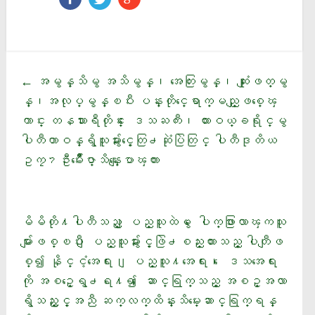
အမွန္သိမွ အသိမွန္၊ အေတြးမွန္၊ ဆုံးျဖတ္မွ
←
န္၊အလုပ္မွန္ၿပီး ပန္းတိုင္ေရာက္မည္ျဖစ္ေၾ
ကာင္း တနသၤာရီတိုင္း ေဒသႀကီး၊ ထားဝယ္ခရိုင္မွ
ပါတီတာဝန္ရွိသူမ်ားႏွင့္ေတြ႕ဆုဲံပြဲတြင္ ပါတီဒုတိယ
ဥကၠ႒ဦးမ်ိဳးေဇာ္သိန္းေျပာၾကား
မိမိတို႔ပါတီသည္ ျပည္သူထဲမွ ေပါက္ဖြားလာၾကသူ
မ်ားျဖစ္ၿပီး ျပည္သူမ်ားႏွင့္ဖြဲ႕စည္းထားသည့္ ပါတီျဖ
စ္၍ နိုင္ငံ့အေရး၊ ျပည္သူ႔အေရး၊ ေဒသအေရး
ကို အစဥ္ေရွ႕ရႉ႔၍ ေဆာင္ရြက္သည့္ အစဥ္အလာ
ရွိသည္ႏွင့္အညီ ဆက္လက္ထိန္းသိမ္းေဆာင္ရြက္ရန္