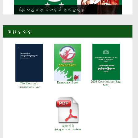
ခ်င္းျပည္နယ္ သတင္းမ်ား ၾကည့္ရန္
စာအုပ္စင္
2008 Constitution (Eng-
Democracy Book
The Electronic
MM)
Transactions Law
ရွေးကောက်ပွဲ
ကြေညာစာတမ်း_မာတိကာ