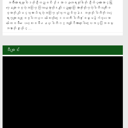
  အမ်ဳိးသားေရးမူဝါဒကိုဦးတည္ၿပီး ဒို႔တာဝန္အေရးသံုးပါးကို ဦးထိပ္ထားေဆာင္ရြ
က္ေနတာျဖစ္တဲ့အတြက္ ကြၽန္ေတာ္တို႔လိုျပည္သူေတြ အားကိုးထိုက္တဲ့ပါတီႀကီးျဖ
စ္တာကို သိျမင္ၾကားသိရတဲ့အတြက္ ယံုၾကည္စိတ္နဲ႔ အခုလို ပါတီကိုဝင္ေ
ရာက္လာျခင္းျဖစ္ပါတယ္​။ မႏၲေလးတိုင္းေဒသႀကီး ပါတီ႐ံုးခန္းမ၌က်င္းပေသာ 
မႏၲေလးၿမိဳ႕ေပၚေလးၿမိဳ႕နယ္ ပါတီဝင္အဆုိျပဳလႊာစုေပါင္းေပးအပ္ပြဲအခမ္း
အနားကုိ ဇူလိုင္ …
သီချင်း