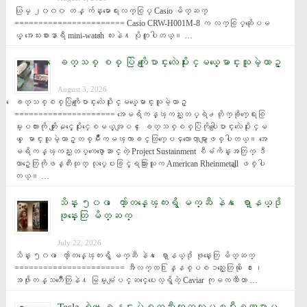
ယြမ္ ၂၀၀၀ တန္ က်န္းမာေရးလက္စြပ္ Casio မိတ္ဆက္ 
======================= Casio CRW-H001M-8 က လက္စြပ္ဆိုေပမ
ယ့္ အေသးစားနာရီ mini-watch ေလးနဲ႔ ပိုတူပါတယ္။ …
ေခတ္သစ္ စစ္ ပြဲ ကိုေျပာင္းလဲေပးႏိုင္မယ့္ေမာင္းသူမဲ့ယာဥ္
August 3, 2026
ေခတ္သစ္စစ္ပြဲကိုေျပာင္းလဲေပးႏိုင္မယ့္ေမာင္းသူမဲ့ယာဥ္ 
===================== အေမရိကန္ၾကည္းတပ္ရဲ႕တိုက္ခိုက္ေရးစြ
မ္းပကားကို တိုးျမႇင့္ေပးႏိုင္ေစမယ့္အျပင္ ေခတ္သစ္စစ္ပြဲကိုပါေျပာင္းလဲေပးႏိုင္မ
ယ့္ ေမာင္းသူမဲ့ယာဥ္တစ္မ်ိဳးကမၾကာခင္ထြက္ေပၚလာေတာ့မွာျဖစ္ပါတယ္။ အေ
မရိကန္ၾကည္းတပ္ကေဖာ္ေဆာင္တဲ့ Project Sustainment စီမံကိန္းအတြက္ ဒီ
ယာဥ္ေတြကိုဖန္တီးထုတ္ လုပ္ေပးခြင့္ရသြားသူက American Rheinmetall ျဖစ္ပါ
တယ္။ …
သိန္း ၅၀၀ ေက်ာ္တန္ေၾကးရွိ မက္ဆီ နဲ႔ ေရာ္နယ္ဒို
ဖုန္းေတြ မိတ္ဆက္
July 22, 2026
သိန္း ၅၀၀ ေက်ာ္တန္ေၾကးရွိ မက္ဆီ နဲ႔ ေရာ္နယ္ဒို ဖုန္းေတြ မိတ္ဆက္ 
======================= အီလက္ထ႐ြန္နစ္ပစၥည္းေတြကို ေ႐ႊ၊ 
အဖိုးတန္သတၱဳေတြနဲ႔ မြမ္းမံျပင္ဆင္ေပးေလ့ရွိတဲ့ Caviar ကုမၸဏီဟာ …