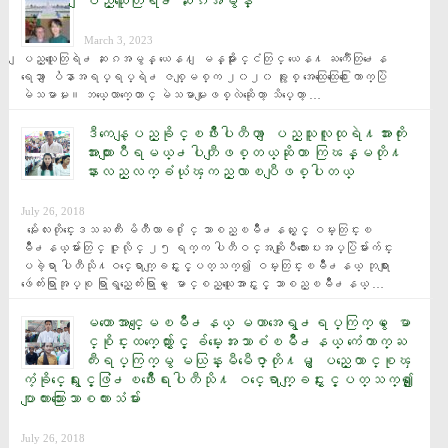
ျပည္သူေတြရဲ႕ ဆႏၵအမွန္
March 3, 2023
ျပည္သူေတြရဲ႕ ဆႏၵအမွန္ ယေန႔ ျမန္မာႏိုင္ငံတြင္ ယေန႔ ႀကဳံေတြ႕ေန
ရေသာ ျပႆနာအရပ္ရပ္ရဲ႕ ဇစ္ျမစ္က ၂၀၂၀ ခုႏွစ္ အေထြေထြေ႐ြးေကာက္ပြဲ 
မဲသမာမႈ။ ဘယ္ေလာက္ေတာင္ မဲသမာမႈျဖစ္လဲဆိုေတာ့ သိပ္ေတာ့ …
ဒီကေန့ျပည္ခုိင္ၿဖိဳးပါတီဟာ ျပည္သူလူထုရဲ႔အားကိုး
အားထားျပဳရမယ္႕ပါတီျဖစ္တယ္ဆိုတာ ကြၽန္မတို႔
နားလည္လက္ခံယုံၾကည္လာၿပီျဖစ္ပါတယ္
July 26, 2018
  မႏၲေလးတိုင္းေဒသႀကီး မိတီၴလာခ႐ိုင္ သာစည္ၿမိဳ႕နယ္ႏွင့္ ဝမ္းတြင္းၿ
မိဳ႕နယ္မ်ားတြင္ ဇူလိုင္ ၂၅ ရက္က ပါတီဝင္အဆိုျပဳလႊာေပးအပ္ပြဲမ်ားက်င္း
ပခဲ့ရာ ပါတီသို႔ဝင္ေရာက္ျခင္းႏွင့္ပတ္သက္၍ ဝမ္းတြင္းၿမိဳ႕နယ္ ဘုရားျ
ဖဴေက်းရြာအုပ္စု ရြာရွည္ေက်းရြာမွ ေမာင္စည္သူေအာင္ႏွင့္ သာစည္ၿမိဳ႕နယ္ …
မဟာေအာင္ေျမၿမိဳ႕နယ္ မဟာအေရွ႕ရပ္ကြက္မွ ေမာ
င္စုိင္းထက္ေက်ာ္ႏွင့္ ခ်မ္းေအးသာစံၿမိဳ႕နယ္ ကံေကာက္ႀ
ကီးရပ္ကြက္မွ မယြန္းမီမီေဇာ္တုိ႔မွ ျပည္ေထာင္စုၾ
ကံ့ခုိင္ေရးႏွင့္ဖြံ႕ၿဖိဳးေရးပါတီသုိ႔ ဝင္ေရာက္ျခင္းႏွင့္ပတ္သက္၍ ​ေျ
ပာျကားသြား​ေသာစကားသံမ်ား
July 26, 2018