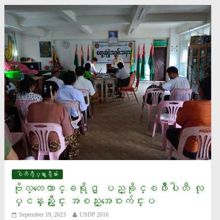
ပါတီလွဳပ္ရွားမွဳမ်ား
ဗိုလ္တေထာင္ခရိုင္ ျပည္ခိုင္ၿဖိဳးပါတီ လု
ပ္ငန္းညႇိႏွိင္း အစည္းအေဝးက်င္းပ
September 19, 2023
USDP 2016