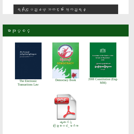
ရခိုင္ျပည္နယ္ သတင္းမ်ား ၾကည့္ရန္
စာအုပ္စင္
2008 Constitution (Eng-
Democracy Book
The Electronic
MM)
Transactions Law
ရွေးကောက်ပွဲ
ကြေညာစာတမ်း_မာတိကာ