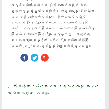
အရန်ဗဟိုကော်မတီဝင် ဗိုလ်တထောင်ခရိုင် ပါတီ
ဥက္ကဋ္ဌ ဦးညဏ်ဝင်းထိုက်၊ အတွင်းရေးမှုး ဒေါ်လဲလဲ့အေး
နှင့် ခရိုင်ကော်မတီဝင်များ၊ ဗိုလ်တထောင်ခရိုင်
အတွင်းရှိ မြိုနယ်များဖြစ်ကြသောမင်္ဂလာတောင်ညွန့်မြို
နယ်၊ ပုဇွန်တောင်မြိုနယ်၊ဗိုလ်တထောင်မြိုနယ်၊ဒေါပုံ
မြိုနယ် ၊သာကေတမြိုနယ်များ မှဥက္ကဌ ၊အတွင်းရေး
မှုး၊ဘဏ္ဍာရေးမှုးနှင့်ကော် မတီ၀င်များတက်ရောက်ကြပြီး
နံနက် (၁၂:၀၀)တွင်ပြီးဆုံးခဲ့ကြောင်းသိရှိရပါသည်။
ဂ်ာမနီေတာင္ပံကစားသမား ဒရက္ဇ္လာကို အယ္လ္
←
အာလီအသင္းက ေခၚယူ