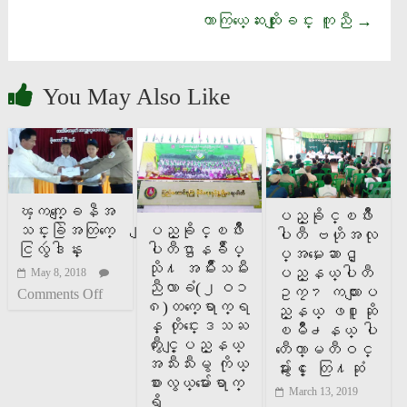
ကာကြယ္ေဆးထိုးျခင္း ကူညီ
→
You May Also Like
ၾကက္ေျခနီအ
ပည္ခုိင္ၿဖိဳး
သင္းခြဲအတြက္ေ
ျပည္ခိုင္ၿဖိဳး
ပါတီ ဗဟိုအလု
ငြလွဴဒါန္း
ပါတီဌာနခ်ဳပ္
ပ္အမႈေဆာင္ ျ
သုိ႔ အမ်ဳိးသမီး
ပည္နယ္ပါတီ
May 8, 2018
ညီလာခံ(၂ဝ၁
ဥကၠ႒ ကယားျပ
Comments Off
၈)တက္ေရာက္ရ
ည္နယ္ ဖ႐ူဆို
န္ တိုင္းေဒသႀ
ၿမိဳ႕နယ္ ပါ
ကီးႏွင့္ျပည္နယ္
တီေကာ္မတီဝင္
အသီးသီးမွ ကိုယ္
မ်ားႏွင့္ ေတြ႔ဆံု
စားလွယ္မ်ားေရာက္
March 13, 2019
ရွိ