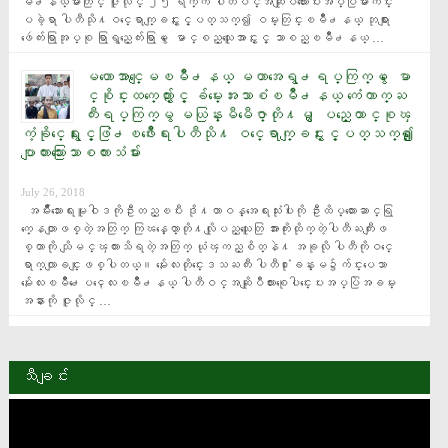
မိဳ႕နယ္မ်ားတြင္ ဇူလိုင္ ၂၅ ရက္က ပါတီဝင္အဆိုျပဳလႊာေပးအပ္ပြဲမ်ားက်င္း
ပခဲ့ရာ ပါတီသို႔ဝင္ေရာက္ျခင္းႏွင့္ပတ္သက္၍ ဝမ္းတြင္းၿမိဳ႕နယ္ ဘုရားျ
ဖဴေက်းရြာအုပ္စု ရြာရွည္ေက်းရြာမွ ေမာင္စည္သူေအာင္ႏွင့္ သာစည္ၿမိဳ႕နယ္ …
မဟာေအာင္ေျမၿမိဳ႕နယ္ မဟာအေရွ႕ရပ္ကြက္မွ ေမာ
င္စုိင္းထက္ေက်ာ္ႏွင့္ ခ်မ္းေအးသာစံၿမိဳ႕နယ္ ကံေကာက္ႀ
ကီးရပ္ကြက္မွ မယြန္းမီမီေဇာ္တုိ႔မွ ျပည္ေထာင္စုၾ
ကံ့ခုိင္ေရးႏွင့္ဖြံ႕ၿဖိဳးေရးပါတီသုိ႔ ဝင္ေရာက္ျခင္းႏွင့္ပတ္သက္၍ ​ေျ
ပာျကားသြား​ေသာစကားသံမ်ား
July 26, 2018
  အမ်ဳိးသားေရးမူဝါဒကိုဦးတည္ၿပီး ဒို႔တာဝန္အေရးသံုးပါးကို ဦးထိပ္ထားေဆာင္ရြ
က္ေနတာျဖစ္တဲ့အတြက္ ကြၽန္ေတာ္တို႔လိုျပည္သူေတြ အားကိုးထိုက္တဲ့ပါတီႀကီးျဖ
စ္တာကို သိျမင္ၾကားသိရတဲ့အတြက္ ယံုၾကည္စိတ္နဲ႔ အခုလို ပါတီကိုဝင္ေ
ရာက္လာျခင္းျဖစ္ပါတယ္​။ မႏၲေလးတိုင္းေဒသႀကီး ပါတီ႐ံုးခန္းမ၌က်င္းပေသာ 
မႏၲေလးၿမိဳ႕ေပၚေလးၿမိဳ႕နယ္ ပါတီဝင္အဆုိျပဳလႊာစုေပါင္းေပးအပ္ပြဲအခမ္း
အနားကုိ ဇူလိုင္ …
သီချင်း