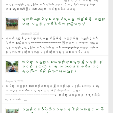
================================= ဩဂုတ္ ၅၊ ေလးမ်က္ႏွာ ျပည္ေ
ထာင္စုႀကံ့ခိုင္ေရးႏွင့္ဖြံ႕ၿဖိဳးေရးပါတီဥကၠ႒ ဦးခင္ရီ၏ လမ္းၫႊန္ခ်က္
အရ ေရေဘးႀကဳံေတြ႕ခံစားေနရေသာ ေလးမ်က္ႏွာၿမိဳ႕နယ္မွ …
ေရႀကီးနစ္ျမဳပ္မႈဒဏ္ခံရသည့္ ေက်း႐ြာမ်ားရွိ ျပည္သူ
မ်ားအား ျပည္ခိုင္ၿဖိဳးပါတီက ကူညီေထာက္ပံ့
August 5, 2026
ေရႀကီးနစ္ျမဳပ္မႈဒဏ္ခံရသည့္ ေက်း႐ြာမ်ားရွိ ျပည္သူမ်ားအား ျပည္ခိုင္ၿဖိဳး
ပါတီက ကူညီေထာက္ပံ့ ================= ဩဂုတ္ ၅၊ ဟသၤာတ ျပည္ေထာ
င္စုႀကံ့ခိုင္ေရးႏွင့္ဖြံ႕ၿဖိဳးေရးပါတီမွ အမ်ိဳးသားလႊတ္ေတာ္ကိုယ္စားလွယ္ ဗဟိုအ
လုပ္အမႈေဆာင္ ဦးေအာင္တင္ျမင့္၏ ဦးေဆာင္မႈႏွင့္ ဟသၤာတၿမိဳ႕နယ္ …
ေလးမ်က္ႏွာ ျပည္သူ႔လႊတ္ေတာ္ကိုယ္စားလွယ္ ဦးျမင့္စိုး၊ (ျ
မင့္စိုး-နတလ) ၊ ေရ ေဘး သင့္ေနေသာ ၿမိဳ႕ေပၚ
ရပ္ ကြက္ မ်ားကို လိုက္လံၾကည့္ရႈ။
August 5, 2026
ေလးမ်က္ႏွာ ျပည္သူ႔လႊတ္ေတာ္ကိုယ္စားလွယ္ ဦးျမင့္စိုး၊ (ျမင့္စိုး-နတလ) ၊ ေရေ
ဘးသင့္ေနေသာ ၿမိဳ႕ေပၚ ရပ္ကြက္ မ်ားကို လိုက္လံၾကည့္ရႈ။ 
============================= ေလးမ်က္ႏွာ ၾသဂုတ္ ၄ ဧရာဝတီတို
င္းေဒသႀကီး၊ …
ျပည္ခိုင္ၿဖိဳးပါတီဒုဥကၠ႒မွ ဝါဆိုသကၤန္းႏွင့္ လႉ ဖြ