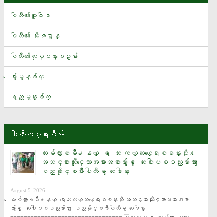
UFC 331 ၿပိဳင္ ပြဲ မွာ ထိပ္ဆုံးေခါင္ ပြဲ ႀကီးအျဖစ္ ထိုး ရ ေတာ့ မယ့္ လက္ရွိ
ပါတီ၏မူ၀ါဒ
ခ်န္ပီယံ ‌Joshua Van
ယြမ္ ၂၀၀၀ တန္ က်န္းမာေရး လက္ စြပ္ Casio မိတ္ဆက္
ပါတီ၏ သႏိၷဌာန္
ႏိုင္ငံေတာ္သမၼတ ထိုင္းႏိုင္ငံသို႔ ေရာက္ရွိ
ပါတီ၏လုပ္ငန္းစဥ္မ်ား
ေလ့က်င့္ေရး ဝတ္စုံ အ တြ က္ ေပါင္ သန္း ၂၀ တန္ စ ပြ န္ဆာ စာခ်ဳပ္ကို မ
န္ယူ ခ်ဳပ္ဆို
ေမွ်ာ္မွန္းခ်က္
ျမန္မာ့လက္ေ႐ြးစင္ အမ်ိဳးသားအသင္းႏွင့္ အမ်ိဳးသမီးအသင္းတို႔ ကြင္း သြင္း ျခ
ရည္မွန္းခ်က္
င္းခတ္ကစားနည္း၌ ေငြ တံဆိပ္ဆုမ်ားအသီးသီး ဆြတ္ခူး
ေလးမ်က္ႏွာၿမိဳ႕နယ္ ေရ ေဘး ကယ္ဆယ္ေရးစခန္းသို႔ အသင့္စားသုံးႏိုင္ေသာအစား
အစာမ်ားႏွင့္ ေဆးဝါးပစၥည္းမ်ားအား ျပည္ခိုင္ၿဖိဳးပါတီမွ လႉဒါန္း
ပါတီလႈပ္ရွားမွဳမ်ား
ေရႀကီးနစ္ျမဳပ္မႈဒဏ္ခံရသည့္ ေက်း႐ြာမ်ားရွိ ျပည္သူမ်ားအား ျပည္ခိုင္ၿဖိဳး
ေလးမ်က္ႏွာၿမိဳ႕နယ္ ေရ ေဘး ကယ္ဆယ္ေရးစခန္းသို႔
ပါတီက ကူညီေထာက္ပံ့
အသင့္စားသုံးႏိုင္ေသာအစားအစာမ်ားႏွင့္ ေဆးဝါးပစၥည္းမ်ားအား ျ
ဒီယိုမန္ဒီကို ရီးယဲလ္မက္ဒရစ္အသင္း ေခၚယူ
ပည္ခိုင္ၿဖိဳးပါတီမွ လႉဒါန္း
August 5, 2026
ေလးမ်က္ႏွာၿမိဳ႕နယ္ ေရေဘးကယ္ဆယ္ေရးစခန္းသို အသင့္စားသုံးႏိုင္ေသာအစားအစာ
မ်ားႏွင့္ ေဆးဝါးပစၥည္းမ်ားအား ျပည္ခိုင္ၿဖိဳးပါတီမွ လႉဒါန္း 