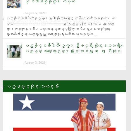
ယ္ ဝတၳဳအစုစုတို႔ ကပ္လႉ
August 5, 2026
ျပည္ခိုင္ၿဖိဳးပါတီဒုဥကၠ႒မွ ဝါဆိုသကၤန္းႏွင့္ လႉဖြယ္ ဝတၳဳအစုစုတို႔ က
ပ္လႉ ========================= (ျပည္တြင္း)ၾသဂုတ္ ၄ ေနျပည္ေ
တာ္ ၊တပ္ကုန္းၿမိဳ႕နယ္ အေနာ္ရထာရပ္ကြက္ ၿမိဳ႕ေရွ႕စႏၵာ႐ုံဘုန္းေ
တာ္ႀကီးေက်ာင္းမွ သက္ေတာ္ရွည္ ဆရာေတာ္ဘုရားႀကီးအား ၾသဂုတ္လ …
ျပည္ခိုင္ၿဖိဳးပါတီ ဥကၠ႒ ဦးခင္ရီ တိုင္းေဒသႀကီး/ျ
ပည္နယ္ လႊတ္ေတာ္ဥကၠ႒မ်ားႏွင့္ အစည္း အ ေဝး ျပဳလုပ္
August 3, 2026
ျပည္နယ္ႏွင့္တိုင္း သတင္းမ်ား