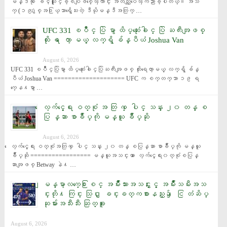
မန္ဒီကို ေခၚယူႏိုင္ခဲ့ၿပီျဖစ္ေၾကာင္း အတည္ျပဳေၾကညာခဲ့ပါတယ္။ အသ
က္ (၁၉)ႏွစ္အ႐ြယ္သာရွိေသးတဲ့ ဒီယိုမန္ဒီအတြက္ …
UFC 331 ၿပိဳင္ ပြဲ မွာ ထိပ္ဆုံးေခါင္ ပြဲ ႀကီးအျဖစ္
ထိုး ရ ေတာ့ မယ့္ လက္ရွိ ခ်န္ပီယံ ‌Joshua Van
August 6, 2026
UFC 331 ၿပိဳင္ပြဲမွာ ထိပ္ဆုံးေခါင္ပြဲႀကီးအျဖစ္ ထိုးရေတာ့မယ့္ လက္ရွိ ခ်န္
ပီယံ ‌Joshua Van ==================== UFC က စက္တက္ဘာ ၁၉ ရ
က္ေန႔မွာ …
ေလ့က်င့္ေရး ဝတ္စုံ အ တြ က္ ေပါင္ သန္း ၂၀ တန္ စ
ပြ န္ဆာ စာခ်ဳပ္ကို မန္ယူ ခ်ဳပ္ဆို
August 6, 2026
ေလ့က်င့္ေရး ဝတ္စုံအတြက္ ေပါင္ သန္း ၂၀ တန္ စပြန္ဆာ စာခ်ဳပ္ကို မန္ယူ 
ခ်ဳပ္ဆို ================= မန္ယူအသင္းဟာ ေလ့က်င့္ေရး၀တ္စုံစပြန္
ဆာအျဖစ္ Betway နဲ႔ …
ျမန္မာ့လက္ေ႐ြးစင္ အမ်ိဳးသားအသင္းႏွင့္ အမ်ိဳးသမီးအသ
င္းတို႔ ကြင္း သြင္း ျခင္းခတ္ကစားနည္း၌ ေငြ တံဆိပ္
ဆုမ်ားအသီးသီး ဆြတ္ခူး
August 6, 2026