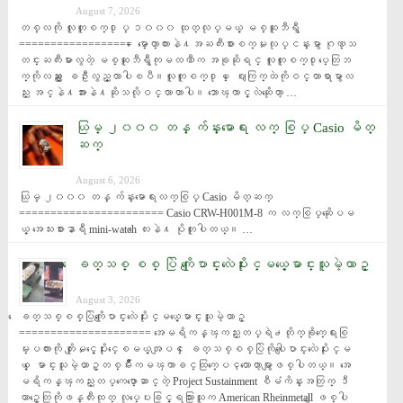
August 7, 2026
တစ္လကို လူတူစက္႐ုပ္ ၁၀၀၀ ထုတ္လုပ္မယ့္ မစ္ဆူဘီရွီ 
================== ေမာ္ေတာ္ကားနဲ႔အႀကီးစားစက္မႈလုပ္ငန္းမွာ ဂုဏ္သ
တင္းႀကီးမားလွတဲ့ မစ္ဆူဘီရွီကုမၸဏီက အခုဆိုရင္ လူတူစက္႐ုပ္ေတြဘ
က္ကိုလည္း ေျခဦးလွည့္လာပါၿပီ။လူတူစက္႐ုပ္ ေဈးကြက္ထဲကိုဝင္လာရာမွာလ
ည္း အင္နဲ႔အားနဲ႔ဆိုသလိုဝင္လာတာပါ။ ဘာေၾကာင့္လဲဆိုေတာ့ …
ယြမ္ ၂၀၀၀ တန္ က်န္းမာေရး လက္ စြပ္ Casio မိတ္
ဆက္
August 6, 2026
ယြမ္ ၂၀၀၀ တန္ က်န္းမာေရးလက္စြပ္ Casio မိတ္ဆက္ 
======================= Casio CRW-H001M-8 က လက္စြပ္ဆိုေပမ
ယ့္ အေသးစားနာရီ mini-watch ေလးနဲ႔ ပိုတူပါတယ္။ …
ေခတ္သစ္ စစ္ ပြဲ ကိုေျပာင္းလဲေပးႏိုင္မယ့္ေမာင္းသူမဲ့ယာဥ္
August 3, 2026
ေခတ္သစ္စစ္ပြဲကိုေျပာင္းလဲေပးႏိုင္မယ့္ေမာင္းသူမဲ့ယာဥ္ 
===================== အေမရိကန္ၾကည္းတပ္ရဲ႕တိုက္ခိုက္ေရးစြ
မ္းပကားကို တိုးျမႇင့္ေပးႏိုင္ေစမယ့္အျပင္ ေခတ္သစ္စစ္ပြဲကိုပါေျပာင္းလဲေပးႏိုင္မ
ယ့္ ေမာင္းသူမဲ့ယာဥ္တစ္မ်ိဳးကမၾကာခင္ထြက္ေပၚလာေတာ့မွာျဖစ္ပါတယ္။ အေ
မရိကန္ၾကည္းတပ္ကေဖာ္ေဆာင္တဲ့ Project Sustainment စီမံကိန္းအတြက္ ဒီ
ယာဥ္ေတြကိုဖန္တီးထုတ္ လုပ္ေပးခြင့္ရသြားသူက American Rheinmetall ျဖစ္ပါ