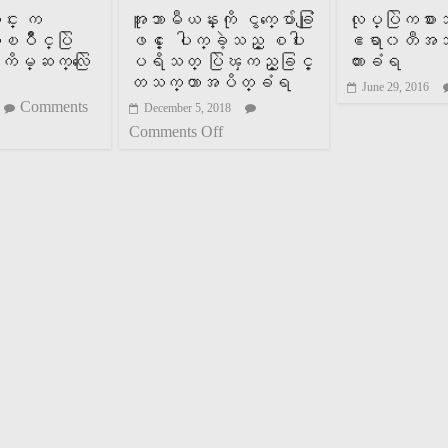
္း က
အူဘာမီယန္းကို ငွက္ေပ်ာခြံျ
လုပ္ပြဲကစား
ပိဳင္ပြဲ
ဖင့္ ေပါက္ခဲ့သည့္ စပါး
ဧရာ၀တီအသင
ိမ္ဆက္လြဲေ
ပရိသတ္ ပြဲၾကည့္ခြင့္
ကားခံရ
တသက္တာအပိတ္ခံရ
June 29, 2016
Comments
December 5, 2018
Comments Off