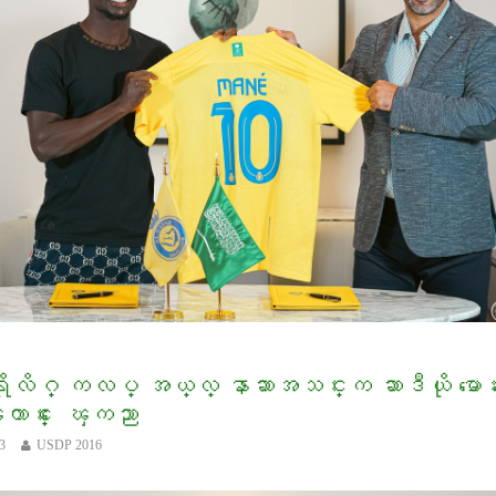
းႏွင့္ ေဆးဝါးပစၥည္းမ်ားအား ျပည္ခိုင္ၿဖိဳးပါတီမွ လႉဒါန္း
ီက ကူညီေထာက္ပံ့
ရိုလိဂ္ ကလပ္ အယ္လ္ နာဆာအသင္းက ဆာဒီယို မာေနး 
ကာင္း ေၾကညာ
23
USDP 2016