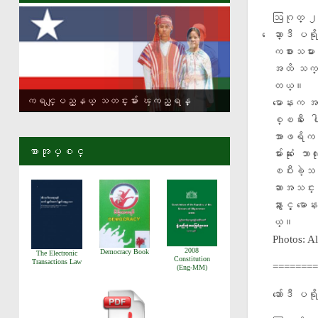
ဩဂုတ္ 
ေဆာ္ဒီ ပ
ကစားသမား 
အထိ သက္တမ
တယ္။
ကရင္ျပည္နယ္ သတင္းမ်ား ၾကည့္ရန္
မာေနးက အ
စ္ၿပီး ေ
အာဖရိကရဲ
စာအုပ္စင္
မ်ားဆုံး
ၿပီးခဲ့သ
ဆာအသင္းဟ
နာႏွင့္ မ
ယ္။
Photos: A
2008
Democracy Book
The Electronic
Constitution
Transactions Law
=======
(Eng-MM)
ဆော်ဒီ ပရ