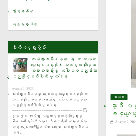
ေလးမ်က္ႏွာၿမိဳ႕နယ္ ေရ ေဘး ကယ္ဆယ္ေရးစခန္းသို႔ အသင့္စားသုံးႏိုင္ေသာအစားအစာမ်ာ
ေမွ်ာ္မွန္းခ်က္
ေရႀကီးနစ္ျမဳပ္မႈဒဏ္ခံရသည့္ ေက်း႐ြာမ်ားရွိ ျပည္သူမ်ားအား ျပည္ခိုင္ၿဖိဳးပါတ
ရည္မွန္းခ်က္
ဒီယိုမန္ဒီကို ရီးယဲလ္မက္ဒရစ္အသင္း ေခၚယူ
ပါတီလႈပ္ရွားမွဳမ်ား
ေလးမ်က္ႏွာၿမိဳ႕နယ္ ေရ ေဘး ကယ္ဆ
ယ္ေရးစခန္းသို႔ အသင့္စားသုံးႏိုင္ေသာ
အစားအစာမ်ားႏွင့္ ေဆးဝါးပစၥည္းမ်ားအား
ျပည္ခိုင္ၿဖိဳးပါတီမွ လႉဒါန္း
August 5, 2026
ေလးမ်က္ႏွာၿမိဳ႕နယ္ ေရေဘးကယ္ဆယ္ေရးစခန္းသို အ
အားကစား
သင့္စားသုံးႏိုင္ေသာအစားအစာမ်ားႏွင့္ ေဆးဝါးပစၥည္းမ်ားအား ျ
ေဆာ္ဒီ ပ
ပည္ခိုင္ၿဖိဳးပါတီမွ လႉဒါန္း 
================================= ဩ
ခၚယူေၾ
ဂုတ္ ၅၊ ေလးမ်က္ႏွာ ျပည္ေထာင္စုႀကံ့ခိုင္ေရးႏွင့္
ဖြံ႕ၿဖိဳးေရးပါတီဥကၠ႒ ဦးခင္ရီ၏ လမ္းၫႊန္ခ်က္
August 2, 20
အရ ေရေဘးႀကဳံေတြ႕ခံစားေနရေသာ ေလးမ်က္ႏွာၿမိဳ႕န
ယ္မွ …