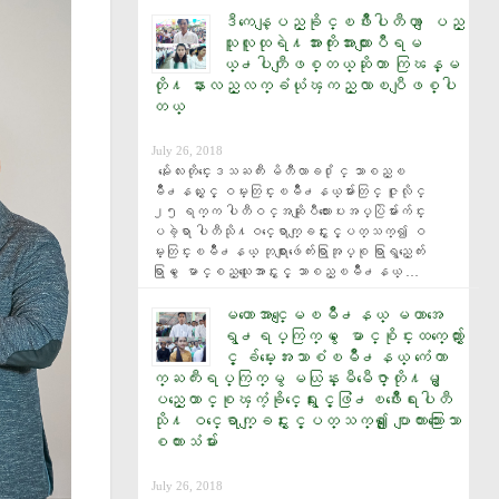
ဒီကေန့ျပည္ခုိင္ၿဖိဳးပါတီဟာ ျပည္
သူလူထုရဲ႔အားကိုးအားထားျပဳရမ
ယ္႕ပါတီျဖစ္တယ္ဆိုတာ ကြၽန္မ
တို႔ နားလည္လက္ခံယုံၾကည္လာၿပီျဖစ္ပါ
တယ္
July 26, 2018
  မႏၲေလးတိုင္းေဒသႀကီး မိတီၴလာခ႐ိုင္ သာစည္ၿ
မိဳ႕နယ္ႏွင့္ ဝမ္းတြင္းၿမိဳ႕နယ္မ်ားတြင္ ဇူလိုင္ 
၂၅ ရက္က ပါတီဝင္အဆိုျပဳလႊာေပးအပ္ပြဲမ်ားက်င္း
ပခဲ့ရာ ပါတီသို႔ဝင္ေရာက္ျခင္းႏွင့္ပတ္သက္၍ ဝ
မ္းတြင္းၿမိဳ႕နယ္ ဘုရားျဖဴေက်းရြာအုပ္စု ရြာရွည္ေက်း
ရြာမွ ေမာင္စည္သူေအာင္ႏွင့္ သာစည္ၿမိဳ႕နယ္ …
မဟာေအာင္ေျမၿမိဳ႕နယ္ မဟာအေ
ရွ႕ရပ္ကြက္မွ ေမာင္စုိင္းထက္ေက်ာ္ႏွ
င့္ ခ်မ္းေအးသာစံၿမိဳ႕နယ္ ကံေကာ
က္ႀကီးရပ္ကြက္မွ မယြန္းမီမီေဇာ္တုိ႔မွ ျ
ပည္ေထာင္စုၾကံ့ခုိင္ေရးႏွင့္ဖြံ႕ၿဖိဳးေရးပါတီ
သုိ႔ ဝင္ေရာက္ျခင္းႏွင့္ပတ္သက္၍ ​ေျပာျကားသြား​ေသာ
စကားသံမ်ား
July 26, 2018