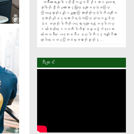
  အမ်ဳိးသားေရးမူဝါဒကိုဦးတည္ၿပီး ဒို႔တာဝန္အေရး
သံုးပါးကို ဦးထိပ္ထားေဆာင္ရြက္ေနတာျဖစ္တဲ့အတြက္ 
ကြၽန္ေတာ္တို႔လိုျပည္သူေတြ အားကိုးထိုက္တဲ့ပါတီႀကီးျဖ
စ္တာကို သိျမင္ၾကားသိရတဲ့အတြက္ ယံုၾကည္စိတ္
နဲ႔ အခုလို ပါတီကိုဝင္ေရာက္လာျခင္းျဖစ္ပါတယ္​
။ မႏၲေလးတိုင္းေဒသႀကီး ပါတီ႐ံုးခန္းမ၌က်င္းပေသာ 
မႏၲေလးၿမိဳ႕ေပၚေလးၿမိဳ႕နယ္ ပါတီဝင္အဆုိျပဳလႊာ
စုေပါင္းေပးအပ္ပြဲအခမ္းအနားကုိ ဇူလိုင္ …
သီချင်း