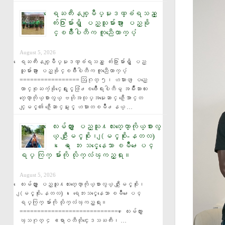
ေရႀကီးနစ္ျမဳပ္မႈဒဏ္ခံရသည့္ ေ
က်း႐ြာမ်ားရွိ ျပည္သူမ်ားအား ျပည္ခို
င္ၿဖိဳးပါတီက ကူညီေထာက္ပံ့
August 5, 2026
ေရႀကီးနစ္ျမဳပ္မႈဒဏ္ခံရသည့္ ေက်း႐ြာမ်ားရွိ ျပည္
သူမ်ားအား ျပည္ခိုင္ၿဖိဳးပါတီက ကူညီေထာက္ပံ့ 
================= ဩဂုတ္ ၅၊ ဟသၤာတ ျပည္ေ
ထာင္စုႀကံ့ခိုင္ေရးႏွင့္ဖြံ႕ၿဖိဳးေရးပါတီမွ အမ်ိဳးသားလႊ
တ္ေတာ္ကိုယ္စားလွယ္ ဗဟိုအလုပ္အမႈေဆာင္ ဦးေအာင္တ
င္ျမင့္၏ ဦးေဆာင္မႈႏွင့္ ဟသၤာတၿမိဳ႕နယ္ …
ေလးမ်က္ႏွာ ျပည္သူ႔လႊတ္ေတာ္ကိုယ္စားလွ
ယ္ ဦးျမင့္စိုး၊ (ျမင့္စိုး-နတလ)
၊ ေရ ေဘး သင့္ေနေသာ ၿမိဳ႕ေပၚ
ရပ္ ကြက္ မ်ားကို လိုက္လံၾကည့္ရႈ။
August 5, 2026
ေလးမ်က္ႏွာ ျပည္သူ႔လႊတ္ေတာ္ကိုယ္စားလွယ္ ဦးျမင့္စိုး၊ 
(ျမင့္စိုး-နတလ) ၊ ေရေဘးသင့္ေနေသာ ၿမိဳ႕ေပၚ 
ရပ္ကြက္ မ်ားကို လိုက္လံၾကည့္ရႈ။ 
============================= ေလးမ်က္ႏွာ 
ၾသဂုတ္ ၄ ဧရာဝတီတိုင္းေဒသႀကီး၊ …