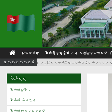
မူလစာမ်က္ႏွာ
ျပည္တြင္းသတင္းမ်ား
ပါတီလွဳပ္ရွားမွဳမ်ား
ေနာက္ဆံုးရသတင္းမ်ား
ျပည္ တြင္း စက္သုံးဆီေဈး တစ္လီတာလွ်င္ က်ပ္ ၁၇
တစ္လကို လူတူစက္႐ုပ္ ၁၀၀၀ ထုတ္လုပ္မယ့္ မစ္
UFC 331 ၿပိဳင္ ပြဲ မွာ ထိပ္ဆုံးေခါင္ ပြဲ ႀကီးအျဖစ္ ထိုး ရ ေတာ့ မယ့္ လက္ရွိ ခ်
ပါတီေရးရာ
ယြမ္ ၂၀၀၀ တန္ က်န္းမာေရး လက္ စြပ္ Casio မိတ္ဆက္
ပါတီ၏မူ၀ါဒ
ႏိုင္ငံေတာ္သမၼတ ထိုင္းႏိုင္ငံသို႔ ေရာက္ရွိ
ပါတီ၏ သႏိၷဌာန္
ေလ့က်င့္ေရး ဝတ္စုံ အ တြ က္ ေပါင္ သန္း ၂၀ တန္ စ ပြ န္ဆာ စာခ်ဳပ္ကို မန္ယူ ခ
ျမန္မာ့လက္ေ႐ြးစင္ အမ်ိဳးသားအသင္းႏွင့္ အမ်ိဳးသမီးအသင္းတို႔ ကြင္း သြင္း ျခင္း
ပါတီ၏လုပ္ငန္းစဥ္မ်ား