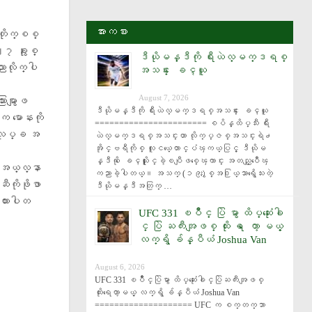
အားကစား
တိုက္စစ္
၂၇ ခုႏွစ္
ဒီယိုမန္ဒီကို ရီးယဲလ္မက္ဒရစ္
ာလိုက္ပါ
အသင္း ေခၚယူ
August 7, 2026
းမွာျဖ
ဒီယိုမန္ဒီကို ရီးယဲလ္မက္ဒရစ္အသင္း ေခၚယူ 
 မာေနးကို
======================= စပိန္ထိပ္သီး ရီး
့ လုပ္ခ အ
ယဲလ္မက္ဒရစ္အသင္းဟာ လိုက္ပ္ဇစ္အသင္းရဲ႕ 
အိုင္ဗရီကိုစ္ လူငယ္ေတာင္ပံၾကယ္ပြင့္ ဒီယိုမ
န္ဒီကို ေခၚယူႏိုင္ခဲ့ၿပီျဖစ္ေၾကာင္း အတည္ျပဳေၾ
္ အယ္လ္နာ
ကညာခဲ့ပါတယ္။ အသက္ (၁၉)ႏွစ္အ႐ြယ္သာရွိေသးတဲ့ 
ကိုဖိုဖာ
ဒီယိုမန္ဒီအတြက္ …
ူထားပါတ
UFC 331 ၿပိဳင္ ပြဲ မွာ ထိပ္ဆုံးေခါ
င္ ပြဲ ႀကီးအျဖစ္ ထိုး ရ ေတာ့ မယ့္
လက္ရွိ ခ်န္ပီယံ ‌Joshua Van
August 6, 2026
UFC 331 ၿပိဳင္ပြဲမွာ ထိပ္ဆုံးေခါင္ပြဲႀကီးအျဖစ္ 
ထိုးရေတာ့မယ့္ လက္ရွိ ခ်န္ပီယံ ‌Joshua Van 
==================== UFC က စက္တက္ဘာ 