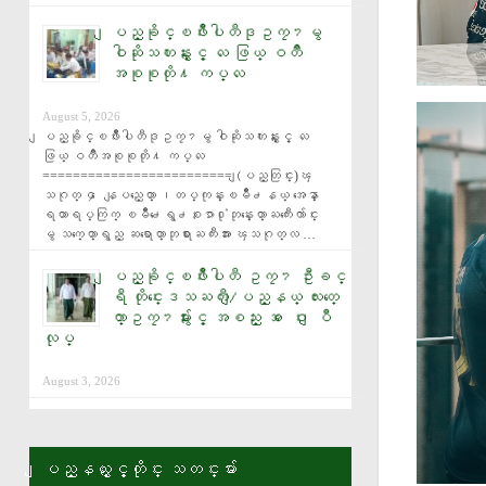
ျပည္ခိုင္ၿဖိဳးပါတီဒုဥကၠ႒မွ
ဝါဆိုသကၤန္းႏွင့္ လႉ ဖြယ္ ဝတၳဳ
အစုစုတို႔ ကပ္လႉ
August 5, 2026
ျပည္ခိုင္ၿဖိဳးပါတီဒုဥကၠ႒မွ ဝါဆိုသကၤန္းႏွင့္ လႉ
ဖြယ္ ဝတၳဳအစုစုတို႔ ကပ္လႉ 
========================= (ျပည္တြင္း)ၾ
သဂုတ္ ၄ ေနျပည္ေတာ္ ၊တပ္ကုန္းၿမိဳ႕နယ္ အေနာ္
ရထာရပ္ကြက္ ၿမိဳ႕ေရွ႕စႏၵာ႐ုံဘုန္းေတာ္ႀကီးေက်ာင္း
မွ သက္ေတာ္ရွည္ ဆရာေတာ္ဘုရားႀကီးအား ၾသဂုတ္လ …
ျပည္ခိုင္ၿဖိဳးပါတီ ဥကၠ႒ ဦးခင္
ရီ တိုင္းေဒသႀကီး/ျပည္နယ္ လႊတ္ေ
တာ္ဥကၠ႒မ်ားႏွင့္ အစည္း အ ေဝး ျပဳ
လုပ္
August 3, 2026
ျပည္နယ္ႏွင့္တိုင္း သတင္းမ်ား