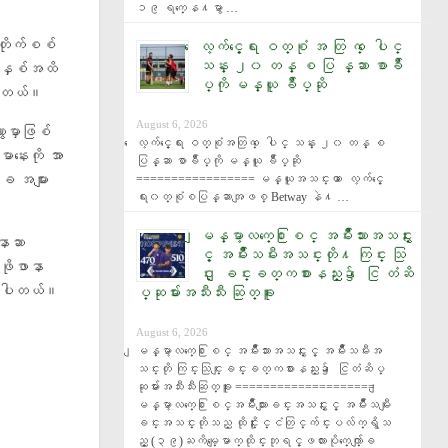
၁၉ ရက္ေန႔မွာ …
တိုက်စစ်
ေလ့က်င့္ေရး ဝတ္စုံ အ တြ က္ ေပါင္
သန္း ၂၀ တန္ စ ပြ န္ဆာ စာခ်ဳ
ခုနှစ်အထိ
ပ္ကို မန္ယူ ခ်ဳပ္ဆို
်ပါတယ်။
August 6, 2026
မှာဖြစ်
ေလ့က်င့္ေရး ဝတ္စုံအတြက္ ေပါင္ သန္း ၂၀ တန္ စ
နေးကို အာ
ပြန္ဆာ စာခ်ဳပ္ကို မန္ယူ ခ်ဳပ္ဆို 
================= မန္ယူအသင္းဟာ ေလ့က်င့္ေ
်ခ အများ
ရး၀တ္စုံစပြန္ဆာအျဖစ္ Betway နဲ႔ …
ျမန္မာ့လက္ေ႐ြးစင္ အမ်ိဳးသားအသင္းႏွ
နာဆာ
င့္ အမ်ိဳးသမီးအသင္းတို႔ ကြင္း သြ
ိုဖာနာ
င္း ျခင္းခတ္ကစားနည္း၌ ေငြ တံဆိ
ထားပါတယ်။
ပ္ဆုမ်ားအသီးသီး ဆြတ္ခူး
August 6, 2026
ျမန္မာ့လက္ေ႐ြးစင္ အမ်ိဳးသားအသင္းႏွင့္ အမ်ိဳးသမီးအ
သင္းတို ကြင္းသြင္းျခင္းခတ္ကစားနည္း၌ ေငြတံဆိပ္
ဆုမ်ားအသီးသီးဆြတ္ခူး ==================== ျ
မန္မာ့လက္ေ႐ြးစင္အမ်ိဳးသားျခင္းအသင္းႏွင့္ အမ်ိဳးသမီးျ
ခင္းအသင္းတိုသည္ ထိုင္းႏိုင္ငံတြင္က်င္းပလ်က္ရွိသ
ည့္ (၃၉)ႀကိမ္ေျမာက္ထိုင္းဘုရင့္ဖလားပိုက္ေက်ာ္ျခ