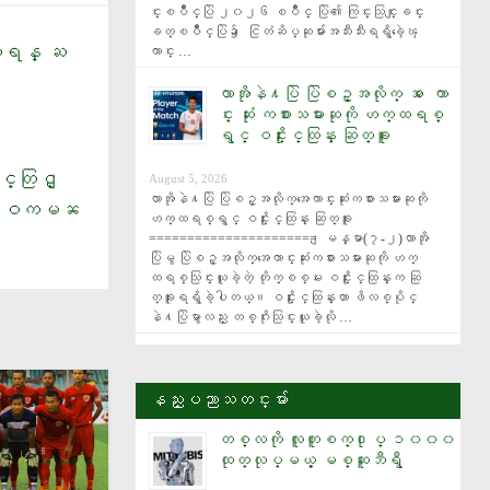
င္းၿပိဳင္ပြဲ ၂၀၂၆ ၿပိဳင္ ပြဲ၏ ကြင္းသြင္းျခင္း
ခတ္ၿပိဳင္ပြဲ၌ ေငြတံဆိပ္ဆုမ်ားအသီးသီးရရွိခဲ့ေၾ
က္ရန္ ႀ
ကာင္း …
လာအိုနဲ႔ပြဲ ပြဲစဥ္အလိုက္ အ ေကာ
င္း ဆုံး ကစားသမားဆုကို ဟက္ထရစ္
ရွင္ ဝင္းႏိုင္ထြန္း ဆြတ္ခူး
င္တြင္ ျ
August 5, 2026
လာအိုနဲ႔ပြဲ ပြဲစဥ္အလိုက္အေကာင္းဆုံးကစားသမားဆုကို 
ွင့္ နဝကမၼ
ဟက္ထရစ္ရွင္ ဝင္းႏိုင္ထြန္း ဆြတ္ခူး 
====================== ျမန္မာ(၇-၂)လာအို
ပြဲမွ ပြဲစဥ္အလိုက္အေကာင္းဆုံးကစားသမားဆုကို ဟက္
ထရစ္သြင္းယူခဲ့တဲ့ တိုက္စစ္မႉး ဝင္းႏိုင္ထြန္းက ဆြ
တ္ခူးရရွိခဲ့ပါတယ္။ ဝင္းႏိုင္ထြန္းဟာ ဖိလစ္ပိုင္
နဲ႔ပြဲမွာလည္း တစ္ဂိုးသြင္းယူခဲ့လို …
နည္းပညာသတင္းမ်ား
တစ္လကို လူတူစက္႐ုပ္ ၁၀၀၀
ထုတ္လုပ္မယ့္ မစ္ဆူဘီရွီ