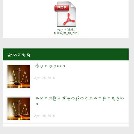
ရွေးကောက်ပွဲကြေငြာ
စာတမ်း_31_10_2025
ဥပေဒေရးရာ
လွ်ပ္စစ္ဥပေဒ
April 26, 2016
အသင္းအဖြဲ႕မ်ားမွတ္ပုံတင္ၿခင္းဆိုင္ရာဥပေ
ဒ
April 26, 2016