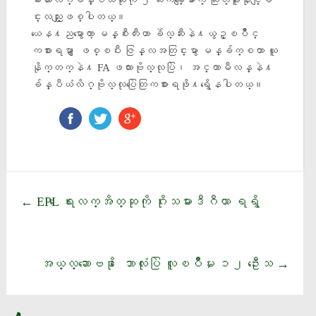
င္းလည္းျဖစ္ပါတယ္။
ယေန႔ညမွာေတာ့ မန္စီးတီးဟာ ခ်ဲလ္ဆီးနဲ႔ယွဥ္ၿပိဳင္
ကစားရမွာ ျဖစ္ၿပီး ဇြန္လအတြင္းမွာ မန္ခ်က္စတာ ယူ
နိုက္တက္နဲ႔ FA ဖလားဗိုလ္လုပြဲ၊ အင္တာမီလန္နဲ႔
ခ်န္ပီယံလိဂ္ဗိုလ္လုပြဲေတြကစားရဖို႔ရွိေနပါတယ္။
EPL ေရႊလက္အိတ္ဆုကို ဂိုးသမားဒီဂီယာ ရရွိ
←
အယ္လ္ဆာေဗဒို ေဘာလုံးပြဲ လူၿပိဳမႈ ၁၂ ဦးေသ
→