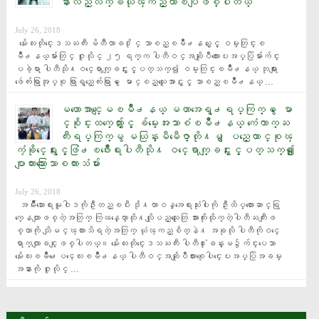
နားလည္လက္ခံယုံၾကည္လာၿပီျဖစ္ပါတယ္
July 26, 2018
  မႏၲေလးတိုင္းေဒသႀကီး မိတီၴလာခ႐ိုင္ သာစည္ၿမိဳ႕နယ္ႏွင့္ ဝမ္းတြင္းၿ
မိဳ႕နယ္မ်ားတြင္ ဇူလိုင္ ၂၅ ရက္က ပါတီဝင္အဆိုျပဳလႊာေပးအပ္ပြဲမ်ားက်င္း
ပခဲ့ရာ ပါတီသို႔ဝင္ေရာက္ျခင္းႏွင့္ပတ္သက္၍ ဝမ္းတြင္းၿမိဳ႕နယ္ ဘုရားျ
ဖဴေက်းရြာအုပ္စု ရြာရွည္ေက်းရြာမွ ေမာင္စည္သူေအာင္ႏွင့္ သာစည္ၿမိဳ႕နယ္ …
မဟာေအာင္ေျမၿမိဳ႕နယ္ မဟာအေရွ႕ရပ္ကြက္မွ ေမာ
င္စုိင္းထက္ေက်ာ္ႏွင့္ ခ်မ္းေအးသာစံၿမိဳ႕နယ္ ကံေကာက္ႀ
ကီးရပ္ကြက္မွ မယြန္းမီမီေဇာ္တုိ႔မွ ျပည္ေထာင္စုၾ
ကံ့ခုိင္ေရးႏွင့္ဖြံ႕ၿဖိဳးေရးပါတီသုိ႔ ဝင္ေရာက္ျခင္းႏွင့္ပတ္သက္၍ ​ေျ
ပာျကားသြား​ေသာစကားသံမ်ား
July 26, 2018
  အမ်ဳိးသားေရးမူဝါဒကိုဦးတည္ၿပီး ဒို႔တာဝန္အေရးသံုးပါးကို ဦးထိပ္ထားေဆာင္ရြ
က္ေနတာျဖစ္တဲ့အတြက္ ကြၽန္ေတာ္တို႔လိုျပည္သူေတြ အားကိုးထိုက္တဲ့ပါတီႀကီးျဖ
စ္တာကို သိျမင္ၾကားသိရတဲ့အတြက္ ယံုၾကည္စိတ္နဲ႔ အခုလို ပါတီကိုဝင္ေ
ရာက္လာျခင္းျဖစ္ပါတယ္​။ မႏၲေလးတိုင္းေဒသႀကီး ပါတီ႐ံုးခန္းမ၌က်င္းပေသာ 
မႏၲေလးၿမိဳ႕ေပၚေလးၿမိဳ႕နယ္ ပါတီဝင္အဆုိျပဳလႊာစုေပါင္းေပးအပ္ပြဲအခမ္း
အနားကုိ ဇူလိုင္ …