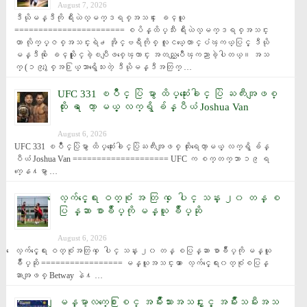
August 7, 2026
ဒီယိုမန္ဒီကို ရီးယဲလ္မက္ဒရစ္အသင္း ေခၚယူ 
======================= စပိန္ထိပ္သီး ရီးယဲလ္မက္ဒရစ္အသင္း
ဟာ လိုက္ပ္ဇစ္အသင္းရဲ႕ အိုင္ဗရီကိုစ္ လူငယ္ေတာင္ပံၾကယ္ပြင့္ ဒီယို
မန္ဒီကို ေခၚယူႏိုင္ခဲ့ၿပီျဖစ္ေၾကာင္း အတည္ျပဳေၾကညာခဲ့ပါတယ္။ အသ
က္ (၁၉)ႏွစ္အ႐ြယ္သာရွိေသးတဲ့ ဒီယိုမန္ဒီအတြက္ …
UFC 331 ၿပိဳင္ ပြဲ မွာ ထိပ္ဆုံးေခါင္ ပြဲ ႀကီးအျဖစ္
ထိုး ရ ေတာ့ မယ့္ လက္ရွိ ခ်န္ပီယံ ‌Joshua Van
August 6, 2026
UFC 331 ၿပိဳင္ပြဲမွာ ထိပ္ဆုံးေခါင္ပြဲႀကီးအျဖစ္ ထိုးရေတာ့မယ့္ လက္ရွိ ခ်န္
ပီယံ ‌Joshua Van ==================== UFC က စက္တက္ဘာ ၁၉ ရ
က္ေန႔မွာ …
ေလ့က်င့္ေရး ဝတ္စုံ အ တြ က္ ေပါင္ သန္း ၂၀ တန္ စ
ပြ န္ဆာ စာခ်ဳပ္ကို မန္ယူ ခ်ဳပ္ဆို
August 6, 2026
ေလ့က်င့္ေရး ဝတ္စုံအတြက္ ေပါင္ သန္း ၂၀ တန္ စပြန္ဆာ စာခ်ဳပ္ကို မန္ယူ 
ခ်ဳပ္ဆို ================= မန္ယူအသင္းဟာ ေလ့က်င့္ေရး၀တ္စုံစပြန္
ဆာအျဖစ္ Betway နဲ႔ …
ျမန္မာ့လက္ေ႐ြးစင္ အမ်ိဳးသားအသင္းႏွင့္ အမ်ိဳးသမီးအသ