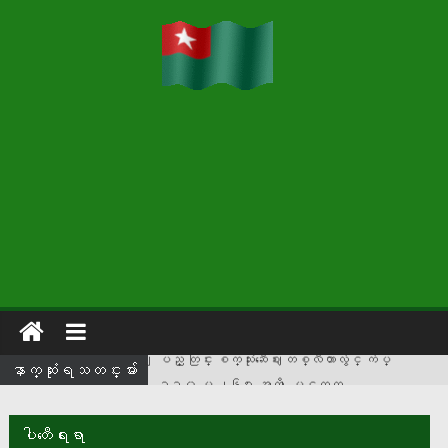
ေနာက္ဆံုးရသတင္းမ်ား
တစ္လကို လူတူစက္႐ုပ္ ၁၀၀၀ ထုတ္လုပ္မ
ယ့္ မစ္ဆူဘီရွီ
UFC 331 ၿပိဳင္ ပြဲ မွာ ထိပ္ဆုံးေခါင္ ပြဲ ႀကီးအျဖစ္ ထိုး ရ ေတာ့ မယ့္ လက္ရွိ
ပါတီေရးရာ