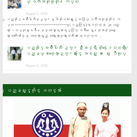
ယ္ ဝတၳဳအစုစုတို႔ ကပ္လႉ
August 5, 2026
ျပည္ခိုင္ၿဖိဳးပါတီဒုဥကၠ႒မွ ဝါဆိုသကၤန္းႏွင့္ လႉဖြယ္ ဝတၳဳအစုစုတို႔ က
ပ္လႉ ========================= (ျပည္တြင္း)ၾသဂုတ္ ၄ ေနျပည္ေ
တာ္ ၊တပ္ကုန္းၿမိဳ႕နယ္ အေနာ္ရထာရပ္ကြက္ ၿမိဳ႕ေရွ႕စႏၵာ႐ုံဘုန္းေ
တာ္ႀကီးေက်ာင္းမွ သက္ေတာ္ရွည္ ဆရာေတာ္ဘုရားႀကီးအား ၾသဂုတ္လ …
ျပည္ခိုင္ၿဖိဳးပါတီ ဥကၠ႒ ဦးခင္ရီ တိုင္းေဒသႀကီး/ျ
ပည္နယ္ လႊတ္ေတာ္ဥကၠ႒မ်ားႏွင့္ အစည္း အ ေဝး ျပဳလုပ္
August 3, 2026
ျပည္နယ္ႏွင့္တိုင္း သတင္းမ်ား