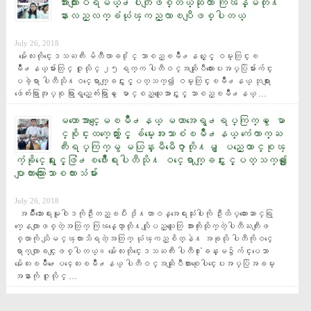
အားထားျပဳရမယ္႕ပါတီျဖစ္တယ္ဆိုတာ ကြၽန္မတို႔
နားလည္လက္ခံယုံၾကည္လာၿပီျဖစ္ပါတယ္
July 26, 2018
  မႏၲေလးတိုင္းေဒသႀကီး မိတီၴလာခ႐ိုင္ သာစည္ၿမိဳ႕နယ္ႏွင့္ ဝမ္းတြင္းၿ
မိဳ႕နယ္မ်ားတြင္ ဇူလိုင္ ၂၅ ရက္က ပါတီဝင္အဆိုျပဳလႊာေပးအပ္ပြဲမ်ားက်င္း
ပခဲ့ရာ ပါတီသို႔ဝင္ေရာက္ျခင္းႏွင့္ပတ္သက္၍ ဝမ္းတြင္းၿမိဳ႕နယ္ ဘုရားျ
ဖဴေက်းရြာအုပ္စု ရြာရွည္ေက်းရြာမွ ေမာင္စည္သူေအာင္ႏွင့္ သာစည္ၿမိဳ႕နယ္ …
မဟာေအာင္ေျမၿမိဳ႕နယ္ မဟာအေရွ႕ရပ္ကြက္မွ ေမာ
င္စုိင္းထက္ေက်ာ္ႏွင့္ ခ်မ္းေအးသာစံၿမိဳ႕နယ္ ကံေကာက္ႀ
ကီးရပ္ကြက္မွ မယြန္းမီမီေဇာ္တုိ႔မွ ျပည္ေထာင္စုၾ
ကံ့ခုိင္ေရးႏွင့္ဖြံ႕ၿဖိဳးေရးပါတီသုိ႔ ဝင္ေရာက္ျခင္းႏွင့္ပတ္သက္၍ ​ေျ
ပာျကားသြား​ေသာစကားသံမ်ား
July 26, 2018
  အမ်ဳိးသားေရးမူဝါဒကိုဦးတည္ၿပီး ဒို႔တာဝန္အေရးသံုးပါးကို ဦးထိပ္ထားေဆာင္ရြ
က္ေနတာျဖစ္တဲ့အတြက္ ကြၽန္ေတာ္တို႔လိုျပည္သူေတြ အားကိုးထိုက္တဲ့ပါတီႀကီးျဖ
စ္တာကို သိျမင္ၾကားသိရတဲ့အတြက္ ယံုၾကည္စိတ္နဲ႔ အခုလို ပါတီကိုဝင္ေ
ရာက္လာျခင္းျဖစ္ပါတယ္​။ မႏၲေလးတိုင္းေဒသႀကီး ပါတီ႐ံုးခန္းမ၌က်င္းပေသာ 
မႏၲေလးၿမိဳ႕ေပၚေလးၿမိဳ႕နယ္ ပါတီဝင္အဆုိျပဳလႊာစုေပါင္းေပးအပ္ပြဲအခမ္း
အနားကုိ ဇူလိုင္ …