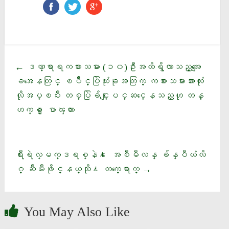
ဒဏ္ရာရကစားသမား (၁၀)ဦးအထိရွိလာသည့္အေျ
←
ခအေနတြင္ ၿပိဳင္ပြဲသုံးခုအတြက္ ကစားသမားအားလုံး
လိုအပ္ၿပီး တစ္ပြဲခ်င္းျပင္ဆင္ေနသည္ဟု တန္
ဟက္ဂ္ ေျပာၾကား
ရီးရဲလ္မက္ဒရစ္နဲ႔ ေအစီမီလန္ ခ်န္ပီယံလိ
ဂ္ ဆီမီးဖိုင္နယ္သို႔ တက္ေရာက္
→
You May Also Like