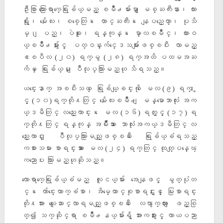
ဦးစြာ သြားေရာက္ေရြးခ်ယ္မည့္ ၿမိဳ႕မ်ားမွာ ျမစ္ႀကီးနား၊ လား
ရွိုး၊ မႏၲေလး၊ စစ္ေတြ၊ ေတာင္ႀကီး၊ ေနျပည္ေတာ္၊ ပုသိ
မ္၊ ျပည္၊ ပဲခူး၊ ရန္ကုန္၊ ေမာ္လၿမိဳင္၊ ထားဝ
ယ္ၿမိဳ႕မ်ားႏွင့္ ပတ္ဝန္းက်င္ေဒသမ်ားျဖစ္ၿပီး လာမည့္
ဧၿပီလ (၂၀) ရက္မွ (၂၈) ရက္အထိ ပထမအႀ
ကိမ္ ေရြးခ်ယ္မႈ ျပဳလုပ္သြားမည္ဟု သိရသည္။
ယင္းေနာက္ အၿပီးသတ္ ေရြးခ်ယ္ျခင္းကို ေမလ (၉) ရက္ ႏွ
င့္ (၁၀)ရက္တို႔တြင္ မႏၲေလးၿမိဳ႕ ျမန္မာေဘာလုံး အက
ယ္ဒမီတြင္ လည္းေကာင္း၊ ေမလ (၁၆) ရက္ႏွင့္ (၁၇) ရ
က္တို႔တြင္ ရန္ကုန္ အမ်ိဳးသား ေဘာလုံးအကယ္ဒမီတြင္ လ
ည္းေကာင္း ျပဳလုပ္သြားမည္ျဖစ္ၿပီး ေရြးခ်ယ္ခံရသည့္
ကစားသမား စာရင္းအား ေမလ (၂၄) ရက္တြင္ ထုတ္ျပန္ေၾ
ကညာေပး သြားမည္ဟုဆိုသည္။
လာေရာက္ေရြးခ်ယ္ခံမည္ လူငယ္မ်ား အေနျဖင့္ မွတ္ပုံတ
င္၊ ေက်ာင္းေထာက္ခံစာ၊ အိမ္ေထာင္စုစာရင္းႏွင့္ ေမြးစာရင္း
တို႔အား ယူေဆာင္လာရမည္ျဖစ္ၿပီး ေလၽွာက္လႊာ ျဖည့္စြ
တ္၍ သက္ဆိုင္ရာ ၿမိဳ႕နယ္မ်ားရွိ အားကစားႏွင့္ ကာယပညာ