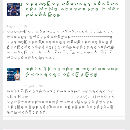
ျမန္မာ့လက္ေ႐ြးစင္ အမ်ိဳးသားအသင္းႏွင့္ အမ်ိဳးသမီးအသ
င္းတို႔ ကြင္း သြင္း ျခင္းခတ္ကစားနည္း၌ ေငြ တံဆိပ္
ဆုမ်ားအသီးသီး ဆြတ္ခူး
August 6, 2026
ျမန္မာ့လက္ေ႐ြးစင္ အမ်ိဳးသားအသင္းႏွင့္ အမ်ိဳးသမီးအသင္းတို ကြင္းသြင္းျခင္းခ
တ္ကစားနည္း၌ ေငြတံဆိပ္ဆုမ်ားအသီးသီးဆြတ္ခူး ==================== ျ
မန္မာ့လက္ေ႐ြးစင္အမ်ိဳးသားျခင္းအသင္းႏွင့္ အမ်ိဳးသမီးျခင္းအသင္းတိုသည္ ထို
င္းႏိုင္ငံတြင္က်င္းပလ်က္ရွိသည့္ (၃၉)ႀကိမ္ေျမာက္ထိုင္းဘုရင့္ဖလားပိုက္ေက်ာ္ျ
ခင္းၿပိဳင္ပြဲ ၂၀၂၆ ၿပိဳင္ ပြဲ၏ ကြင္းသြင္းျခင္းခတ္ၿပိဳင္ပြဲ၌ ေငြ
တံဆိပ္ဆုမ်ားအသီးသီးရရွိခဲ့ေၾကာင္း …
လာအိုနဲ႔ပြဲ ပြဲစဥ္အလိုက္ အ ေကာင္း ဆုံး ကစားသမားဆု
ကို ဟက္ထရစ္ရွင္ ဝင္းႏိုင္ထြန္း ဆြတ္ခူး
August 5, 2026
လာအိုနဲ႔ပြဲ ပြဲစဥ္အလိုက္အေကာင္းဆုံးကစားသမားဆုကို ဟက္ထရစ္ရွင္ ဝင္းႏို
င္ထြန္း ဆြတ္ခူး ====================== ျမန္မာ(၇-၂)လာအိုပြဲမွ ပြဲ
စဥ္အလိုက္အေကာင္းဆုံးကစားသမားဆုကို ဟက္ထရစ္သြင္းယူခဲ့တဲ့ တိုက္စစ္မႉး 
ဝင္းႏိုင္ထြန္းက ဆြတ္ခူးရရွိခဲ့ပါတယ္။ ဝင္းႏိုင္ထြန္းဟာ ဖိလစ္ပိုင္နဲ႔ပြဲ
မွာလည္း တစ္ဂိုးသြင္းယူခဲ့လို …