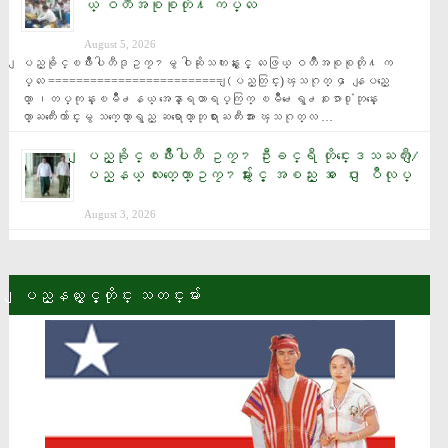
ယ္ ဝတၳဳအစုစုတို႔ ကပ္လႉ
August 5, 2026
ျပည္ခိုင္ၿဖိဳးပါတီဒုဥကၠ႒မွ ဝါဆိုသကၤန္းႏွင့္ လႉဖြယ္ ဝတၳဳအစုစုတို႔ က
ပ္လႉ ========================= (ျပည္တြင္း)ၾသဂုတ္ ၄ ေနျပည္ေ
တာ္ ၊တပ္ကုန္းၿမိဳ႕နယ္ အေနာ္ရထာရပ္ကြက္ ၿမိဳ႕ေရွ႕စႏၵာ႐ုံဘုန္းေ
တာ္ႀကီးေက်ာင္းမွ သက္ေတာ္ရွည္ ဆရာေတာ္ဘုရားႀကီးအား ၾသဂုတ္လ …
ျပည္ခိုင္ၿဖိဳးပါတီ ဥကၠ႒ ဦးခင္ရီ တိုင္းေဒသႀကီး/ျ
ပည္နယ္ လႊတ္ေတာ္ဥကၠ႒မ်ားႏွင့္ အစည္း အ ေဝး ျပဳလုပ္
August 3, 2026
ျပည္နယ္ႏွင့္တိုင္း သတင္းမ်ား