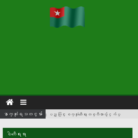
ေနာက္ဆံုးရသတင္းမ်ား
ျပည္ တြင္း စက္သုံးဆီေဈး တစ္လီတာလွ်င္ က်ပ္
၁၇၀ မွ ၂၆၅ အထိ ျမင့္တက္
တစ္လကို လူတူစက္႐ုပ္ ၁၀၀၀ ထုတ္လုပ္မယ့္ မစ္ဆူဘီရွီ
ပါတီေရးရာ