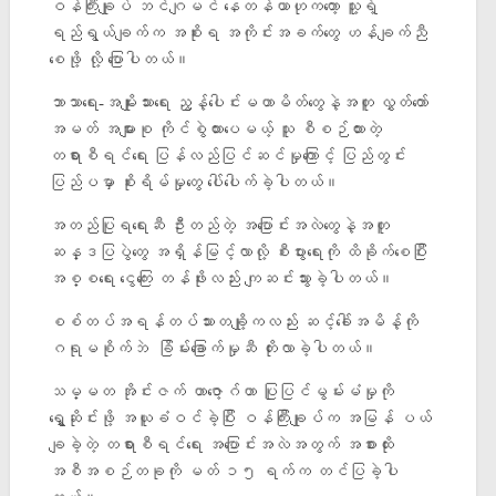
ဝန်ကြီးချုပ် ဘင်ဂျမင် နေတန်ယာဟုကတော့ သူ့ရဲ့
ရည်ရွယ်ချက်က အစိုးရ အကိုင်းအခက်တွေ ဟန်ချက်ညီ
စေဖို့ လို့ ပြောပါတယ်။
ဘာသာရေး-အမျိုးသားရေး ညွန့်ပေါင်းမဟာမိတ်တွေနဲ့အတူ လွှတ်တော်
အမတ် အများစု ကိုင်စွဲထားပေမယ့် သူ စီစဉ်ထားတဲ့
တရားစီရင်ရေး ပြန်လည်ပြင်ဆင်မှုကြောင့် ပြည်တွင်း
ပြည်ပမှာ စိုးရိမ်မှုတွေ ပေါ်ပေါက်ခဲ့ပါတယ်။
အတည်ပြုရရေးဆီ ဦးတည်တဲ့ အပြောင်းအလဲတွေနဲ့အတူ
ဆန္ဒပြပွဲတွေ အရှိန်မြင့်လာလို့ စီးပွားရေးကို ထိခိုက်စေပြီး
အစ္စရေး ငွေကြေး တန်ဖိုးလည်း ကျဆင်းသွားခဲ့ပါတယ်။
စစ်တပ်အရန်တပ်သားတချို့ကလည်း ဆင့်ခေါ်အမိန့်ကို
ဂရုမစိုက်ဘဲ ခြိမ်းခြောက်မှုဆီ တိုးလာခဲ့ပါတယ်။
သမ္မတ အိုင်းဇက် ဟာဇော့ဂ်ဟာ ပြုပြင်မွမ်းမံမှုကို
ရွှေ့ဆိုင်းဖို့ အယူခံဝင်ခဲ့ပြီး ဝန်ကြီးချုပ်က အမြန် ပယ်
ချခဲ့တဲ့ တရားစီရင်ရေး အပြောင်းအလဲအတွက် အစားထိုး
အစီအစဉ်တခုကို မတ် ၁၅ ရက်က တင်ပြခဲ့ပါ