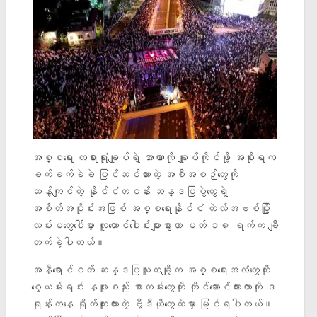
အစ္စရေး တရားရုံးချုပ်ရဲ့ အာဏာကို ချုပ်ကိုင်ဖို့ အစိုးရက
ခက်ခက်ခဲခဲ ပြင်ဆင်ထားတဲ့ အစီအစဉ်တွေကို
ဆန့်ကျင်တဲ့ နိုင်ငံတဝန်း ဆန္ဒပြပွဲတွေရဲ့
အစိတ်အပိုင်းအဖြစ် အစ္စရေးနိုင်ငံ တဲလ်အဗစ်မြို့
လမ်းမတွေပေါ်မှာ လူထောင်ပေါင်းများစွာဟာ မတ် ၁၈ ရက်က ချီ
တက်ခဲ့ပါတယ်။
အနီရောင်ဝတ် ဆန္ဒပြသူတချို့က အစ္စရေးအလံတွေကို
ဝှေ့ယမ်းရင်း နဖူးစည်း စာတမ်းတွေကို ကိုင်ဆောင်ထားတာကို ဒ
ရုန်းကနေ ရိုက်ကူးထားတဲ့ ဗွီဒီယိုတွေထဲမှာ မြင်ရပါတယ်။