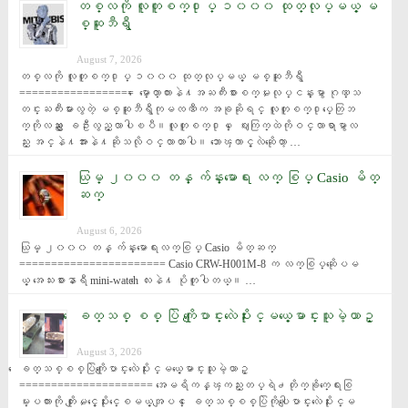
တစ္လကို လူတူစက္႐ုပ္ ၁၀၀၀ ထုတ္လုပ္မယ့္ မ
စ္ဆူဘီရွီ
August 7, 2026
တစ္လကို လူတူစက္႐ုပ္ ၁၀၀၀ ထုတ္လုပ္မယ့္ မစ္ဆူဘီရွီ 
================== ေမာ္ေတာ္ကားနဲ႔အႀကီးစားစက္မႈလုပ္ငန္းမွာ ဂုဏ္သ
တင္းႀကီးမားလွတဲ့ မစ္ဆူဘီရွီကုမၸဏီက အခုဆိုရင္ လူတူစက္႐ုပ္ေတြဘ
က္ကိုလည္း ေျခဦးလွည့္လာပါၿပီ။လူတူစက္႐ုပ္ ေဈးကြက္ထဲကိုဝင္လာရာမွာလ
ည္း အင္နဲ႔အားနဲ႔ဆိုသလိုဝင္လာတာပါ။ ဘာေၾကာင့္လဲဆိုေတာ့ …
ယြမ္ ၂၀၀၀ တန္ က်န္းမာေရး လက္ စြပ္ Casio မိတ္
ဆက္
August 6, 2026
ယြမ္ ၂၀၀၀ တန္ က်န္းမာေရးလက္စြပ္ Casio မိတ္ဆက္ 
======================= Casio CRW-H001M-8 က လက္စြပ္ဆိုေပမ
ယ့္ အေသးစားနာရီ mini-watch ေလးနဲ႔ ပိုတူပါတယ္။ …
ေခတ္သစ္ စစ္ ပြဲ ကိုေျပာင္းလဲေပးႏိုင္မယ့္ေမာင္းသူမဲ့ယာဥ္
August 3, 2026
ေခတ္သစ္စစ္ပြဲကိုေျပာင္းလဲေပးႏိုင္မယ့္ေမာင္းသူမဲ့ယာဥ္ 
===================== အေမရိကန္ၾကည္းတပ္ရဲ႕တိုက္ခိုက္ေရးစြ
မ္းပကားကို တိုးျမႇင့္ေပးႏိုင္ေစမယ့္အျပင္ ေခတ္သစ္စစ္ပြဲကိုပါေျပာင္းလဲေပးႏိုင္မ