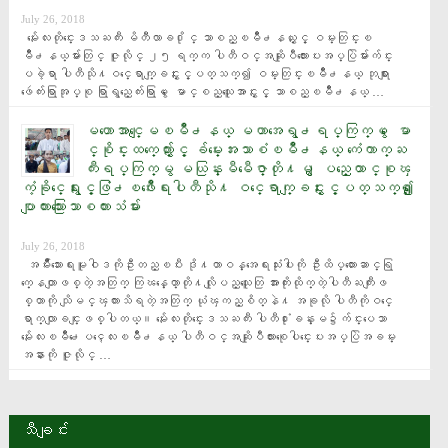
July 26, 2018
  မႏၲေလးတိုင္းေဒသႀကီး မိတီၴလာခ႐ိုင္ သာစည္ၿမိဳ႕နယ္ႏွင့္ ဝမ္းတြင္းၿ
မိဳ႕နယ္မ်ားတြင္ ဇူလိုင္ ၂၅ ရက္က ပါတီဝင္အဆိုျပဳလႊာေပးအပ္ပြဲမ်ားက်င္း
ပခဲ့ရာ ပါတီသို႔ဝင္ေရာက္ျခင္းႏွင့္ပတ္သက္၍ ဝမ္းတြင္းၿမိဳ႕နယ္ ဘုရားျ
ဖဴေက်းရြာအုပ္စု ရြာရွည္ေက်းရြာမွ ေမာင္စည္သူေအာင္ႏွင့္ သာစည္ၿမိဳ႕နယ္ …
မဟာေအာင္ေျမၿမိဳ႕နယ္ မဟာအေရွ႕ရပ္ကြက္မွ ေမာ
င္စုိင္းထက္ေက်ာ္ႏွင့္ ခ်မ္းေအးသာစံၿမိဳ႕နယ္ ကံေကာက္ႀ
ကီးရပ္ကြက္မွ မယြန္းမီမီေဇာ္တုိ႔မွ ျပည္ေထာင္စုၾ
ကံ့ခုိင္ေရးႏွင့္ဖြံ႕ၿဖိဳးေရးပါတီသုိ႔ ဝင္ေရာက္ျခင္းႏွင့္ပတ္သက္၍ ​ေျ
ပာျကားသြား​ေသာစကားသံမ်ား
July 26, 2018
  အမ်ဳိးသားေရးမူဝါဒကိုဦးတည္ၿပီး ဒို႔တာဝန္အေရးသံုးပါးကို ဦးထိပ္ထားေဆာင္ရြ
က္ေနတာျဖစ္တဲ့အတြက္ ကြၽန္ေတာ္တို႔လိုျပည္သူေတြ အားကိုးထိုက္တဲ့ပါတီႀကီးျဖ
စ္တာကို သိျမင္ၾကားသိရတဲ့အတြက္ ယံုၾကည္စိတ္နဲ႔ အခုလို ပါတီကိုဝင္ေ
ရာက္လာျခင္းျဖစ္ပါတယ္​။ မႏၲေလးတိုင္းေဒသႀကီး ပါတီ႐ံုးခန္းမ၌က်င္းပေသာ 
မႏၲေလးၿမိဳ႕ေပၚေလးၿမိဳ႕နယ္ ပါတီဝင္အဆုိျပဳလႊာစုေပါင္းေပးအပ္ပြဲအခမ္း
အနားကုိ ဇူလိုင္ …
သီချင်း