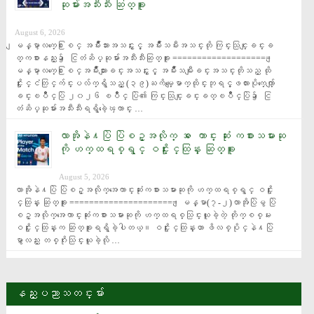
ဆုမ်ားအသီးသီး ဆြတ္ခူး
August 6, 2026
ျမန္မာ့လက္ေ႐ြးစင္ အမ်ိဳးသားအသင္းႏွင့္ အမ်ိဳးသမီးအသင္းတို ကြင္းသြင္းျခင္းခ
တ္ကစားနည္း၌ ေငြတံဆိပ္ဆုမ်ားအသီးသီးဆြတ္ခူး ==================== ျ
မန္မာ့လက္ေ႐ြးစင္အမ်ိဳးသားျခင္းအသင္းႏွင့္ အမ်ိဳးသမီးျခင္းအသင္းတိုသည္ ထို
င္းႏိုင္ငံတြင္က်င္းပလ်က္ရွိသည့္ (၃၉)ႀကိမ္ေျမာက္ထိုင္းဘုရင့္ဖလားပိုက္ေက်ာ္ျ
ခင္းၿပိဳင္ပြဲ ၂၀၂၆ ၿပိဳင္ ပြဲ၏ ကြင္းသြင္းျခင္းခတ္ၿပိဳင္ပြဲ၌ ေငြ
တံဆိပ္ဆုမ်ားအသီးသီးရရွိခဲ့ေၾကာင္း …
လာအိုနဲ႔ပြဲ ပြဲစဥ္အလိုက္ အ ေကာင္း ဆုံး ကစားသမားဆု
ကို ဟက္ထရစ္ရွင္ ဝင္းႏိုင္ထြန္း ဆြတ္ခူး
August 5, 2026
လာအိုနဲ႔ပြဲ ပြဲစဥ္အလိုက္အေကာင္းဆုံးကစားသမားဆုကို ဟက္ထရစ္ရွင္ ဝင္းႏို
င္ထြန္း ဆြတ္ခူး ====================== ျမန္မာ(၇-၂)လာအိုပြဲမွ ပြဲ
စဥ္အလိုက္အေကာင္းဆုံးကစားသမားဆုကို ဟက္ထရစ္သြင္းယူခဲ့တဲ့ တိုက္စစ္မႉး 
ဝင္းႏိုင္ထြန္းက ဆြတ္ခူးရရွိခဲ့ပါတယ္။ ဝင္းႏိုင္ထြန္းဟာ ဖိလစ္ပိုင္နဲ႔ပြဲ
မွာလည္း တစ္ဂိုးသြင္းယူခဲ့လို …
နည္းပညာသတင္းမ်ား