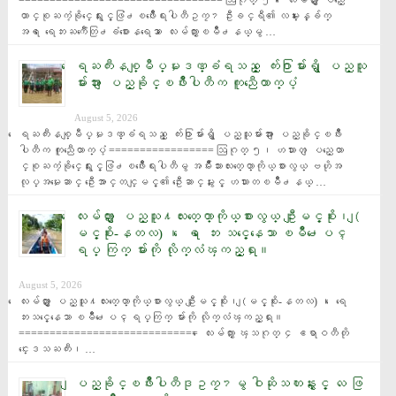
================================= ဩဂုတ္ ၅၊ ေလးမ်က္ႏွာ ျပည္ေ
ထာင္စုႀကံ့ခိုင္ေရးႏွင့္ဖြံ႕ၿဖိဳးေရးပါတီဥကၠ႒ ဦးခင္ရီ၏ လမ္းၫႊန္ခ်က္
အရ ေရေဘးႀကဳံေတြ႕ခံစားေနရေသာ ေလးမ်က္ႏွာၿမိဳ႕နယ္မွ …
ေရႀကီးနစ္ျမဳပ္မႈဒဏ္ခံရသည့္ ေက်း႐ြာမ်ားရွိ ျပည္သူ
မ်ားအား ျပည္ခိုင္ၿဖိဳးပါတီက ကူညီေထာက္ပံ့
August 5, 2026
ေရႀကီးနစ္ျမဳပ္မႈဒဏ္ခံရသည့္ ေက်း႐ြာမ်ားရွိ ျပည္သူမ်ားအား ျပည္ခိုင္ၿဖိဳး
ပါတီက ကူညီေထာက္ပံ့ ================= ဩဂုတ္ ၅၊ ဟသၤာတ ျပည္ေထာ
င္စုႀကံ့ခိုင္ေရးႏွင့္ဖြံ႕ၿဖိဳးေရးပါတီမွ အမ်ိဳးသားလႊတ္ေတာ္ကိုယ္စားလွယ္ ဗဟိုအ
လုပ္အမႈေဆာင္ ဦးေအာင္တင္ျမင့္၏ ဦးေဆာင္မႈႏွင့္ ဟသၤာတၿမိဳ႕နယ္ …
ေလးမ်က္ႏွာ ျပည္သူ႔လႊတ္ေတာ္ကိုယ္စားလွယ္ ဦးျမင့္စိုး၊ (ျ
မင့္စိုး-နတလ) ၊ ေရ ေဘး သင့္ေနေသာ ၿမိဳ႕ေပၚ
ရပ္ ကြက္ မ်ားကို လိုက္လံၾကည့္ရႈ။
August 5, 2026
ေလးမ်က္ႏွာ ျပည္သူ႔လႊတ္ေတာ္ကိုယ္စားလွယ္ ဦးျမင့္စိုး၊ (ျမင့္စိုး-နတလ) ၊ ေရေ
ဘးသင့္ေနေသာ ၿမိဳ႕ေပၚ ရပ္ကြက္ မ်ားကို လိုက္လံၾကည့္ရႈ။ 
============================= ေလးမ်က္ႏွာ ၾသဂုတ္ ၄ ဧရာဝတီတို
င္းေဒသႀကီး၊ …
ျပည္ခိုင္ၿဖိဳးပါတီဒုဥကၠ႒မွ ဝါဆိုသကၤန္းႏွင့္ လႉ ဖြ