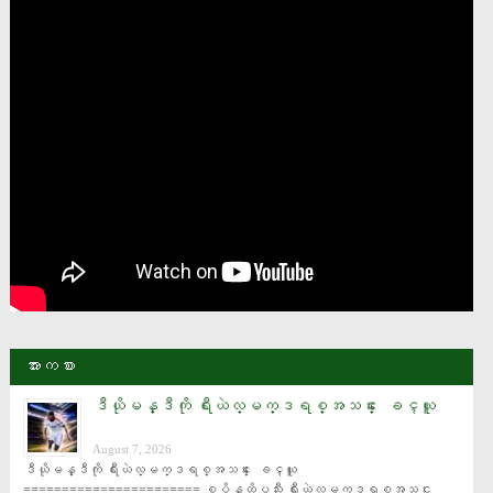
အားကစား
ဒီယိုမန္ဒီကို ရီးယဲလ္မက္ဒရစ္အသင္း ေခၚယူ
August 7, 2026
ဒီယိုမန္ဒီကို ရီးယဲလ္မက္ဒရစ္အသင္း ေခၚယူ 
======================= စပိန္ထိပ္သီး ရီးယဲလ္မက္ဒရစ္အသင္း