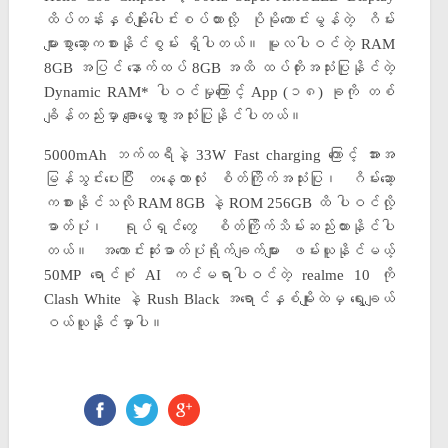
ထိပ်တန်းနှစ်မျိုးပေါင်းစပ်ထားလို့ ပိုမိုကောင်းမွန်တဲ့ ဂိမ်း
များစွာဆော့ကစားနိုင်စွမ်း ရှိပါတယ်။ မူလပါဝင်တဲ့ RAM
8GB အပြင် နောက်ထပ် 8GB အထိ ထပ်တိုးအသုံးပြုနိုင်တဲ့
Dynamic RAM* ပါဝင်မှုကြောင့် App (၁၈) ခုကို တစ်
ချိန်တည်းမှာ ချောမွေ့စွာအသုံးပြုနိုင်ပါတယ်။
5000mAh ဘက်ထရီနဲ့ 33W Fast charging ကြောင့် အားအ
မြန်သွင်းပေးပြီး တနေ့တာလုံး စိတ်ကြိုက်အသုံးပြု၊ ဂိမ်းဆော့
ကစားနိုင်သလို RAM 8GB နဲ့ ROM 256GB ထိ ပါဝင်လို့
ဓာတ်ပုံ၊ ရုပ်ရှင်တွေ စိတ်ကြိုက်သိမ်းဆည်းထားနိုင်ပါ
တယ်။ အကောင်းဆုံးဓာတ်ပုံရိုက်ချက်များ ဖမ်းယူနိုင်မယ့်
50MP ရောင်စုံ AI ကင်မရာပါဝင်တဲ့ realme 10 ကို
Clash White နဲ့ Rush Black အရောင်နှစ်မျိုးထဲမှ ရွေးချယ်
ဝယ်ယူနိုင်မှာပါ။