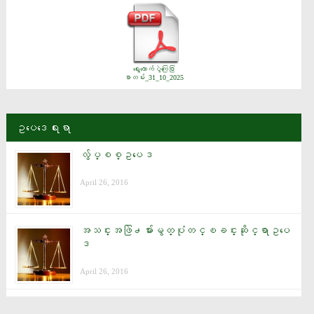
ရွေးကောက်ပွဲကြေငြာ
စာတမ်း_31_10_2025
ဥပေဒေရးရာ
လွ်ပ္စစ္ဥပေဒ
April 26, 2016
အသင္းအဖြဲ႕မ်ားမွတ္ပုံတင္ၿခင္းဆိုင္ရာဥပေ
ဒ
April 26, 2016