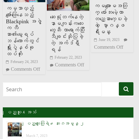
ကမၻာေျမအတြ
ကမ္ဘာလှည့်
က္ ပ်ားေဘးမဲ့ေတာ
ဖျော်ဖြေနေသည့်
ဆေးရုံတက်နေတဲ့
တည္ေဆာက္ေပးခဲ့
Blackpink အဖွဲ့
နာမကျန်းကလေး
တဲ့ ေမာ္ဂန္ဖ
က လီ
တွေဆီ လာရောက်ပြီး
ရီးမန္း
ဆာ၏မွေးရပ်
သီချင်းဆိုပြခဲ့
June 19, 2023
ဘန်ကောက်တွင်
တဲ့ အက်ဒ်ရှီ
ရှိုးပွဲနှစ်ခု
Comments Off
ရန်
ထပ်တိုး
February 22, 2023
February 24, 2023
Comments Off
Comments Off
ျပည္သူ႔အသံ
ျပည္သူေတြရဲ႕ ဆႏၵအမွန္ ၂
March 7, 2023