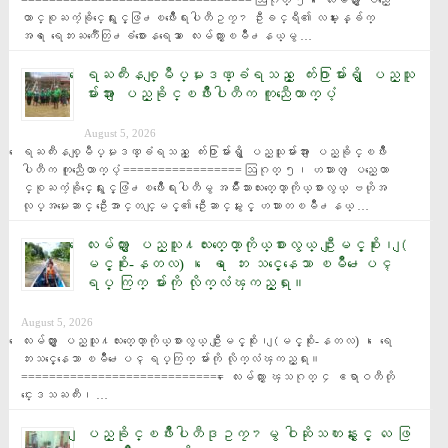
================================= ဩဂုတ္ ၅၊ ေလးမ်က္ႏွာ ျပည္ေ
ထာင္စုႀကံ့ခိုင္ေရးႏွင့္ဖြံ႕ၿဖိဳးေရးပါတီဥကၠ႒ ဦးခင္ရီ၏ လမ္းၫႊန္ခ်က္
အရ ေရေဘးႀကဳံေတြ႕ခံစားေနရေသာ ေလးမ်က္ႏွာၿမိဳ႕နယ္မွ …
ေရႀကီးနစ္ျမဳပ္မႈဒဏ္ခံရသည့္ ေက်း႐ြာမ်ားရွိ ျပည္သူ
မ်ားအား ျပည္ခိုင္ၿဖိဳးပါတီက ကူညီေထာက္ပံ့
August 5, 2026
ေရႀကီးနစ္ျမဳပ္မႈဒဏ္ခံရသည့္ ေက်း႐ြာမ်ားရွိ ျပည္သူမ်ားအား ျပည္ခိုင္ၿဖိဳး
ပါတီက ကူညီေထာက္ပံ့ ================= ဩဂုတ္ ၅၊ ဟသၤာတ ျပည္ေထာ
င္စုႀကံ့ခိုင္ေရးႏွင့္ဖြံ႕ၿဖိဳးေရးပါတီမွ အမ်ိဳးသားလႊတ္ေတာ္ကိုယ္စားလွယ္ ဗဟိုအ
လုပ္အမႈေဆာင္ ဦးေအာင္တင္ျမင့္၏ ဦးေဆာင္မႈႏွင့္ ဟသၤာတၿမိဳ႕နယ္ …
ေလးမ်က္ႏွာ ျပည္သူ႔လႊတ္ေတာ္ကိုယ္စားလွယ္ ဦးျမင့္စိုး၊ (ျ
မင့္စိုး-နတလ) ၊ ေရ ေဘး သင့္ေနေသာ ၿမိဳ႕ေပၚ
ရပ္ ကြက္ မ်ားကို လိုက္လံၾကည့္ရႈ။
August 5, 2026
ေလးမ်က္ႏွာ ျပည္သူ႔လႊတ္ေတာ္ကိုယ္စားလွယ္ ဦးျမင့္စိုး၊ (ျမင့္စိုး-နတလ) ၊ ေရေ
ဘးသင့္ေနေသာ ၿမိဳ႕ေပၚ ရပ္ကြက္ မ်ားကို လိုက္လံၾကည့္ရႈ။ 
============================= ေလးမ်က္ႏွာ ၾသဂုတ္ ၄ ဧရာဝတီတို
င္းေဒသႀကီး၊ …
ျပည္ခိုင္ၿဖိဳးပါတီဒုဥကၠ႒မွ ဝါဆိုသကၤန္းႏွင့္ လႉ ဖြ