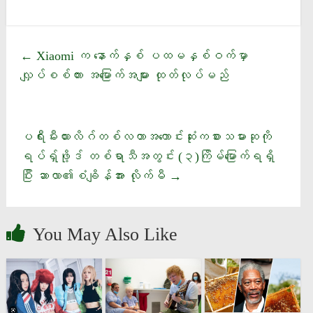
Xiaomi က နောက်နှစ် ပထမနှစ်ဝက်မှာ
←
လျှပ်စစ်ကား အမြောက်အများ ထုတ်လုပ်မည်
ပရီးမီးယားလိဂ်တစ်လတာအကောင်းဆုံးကစားသမားဆုကို
ရပ်ရှ်ဖို့ဒ် တစ်ရာသီအတွင်း (၃)ကြိမ်မြောက်ရရှိ
ပြီး ဆာလာ၏စံချိန်အား လိုက်မီ
→
You May Also Like