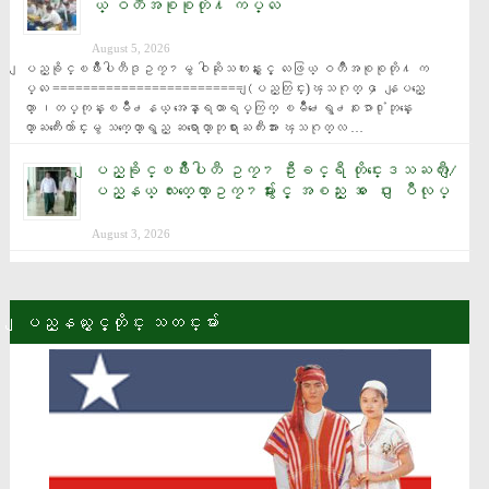
ယ္ ဝတၳဳအစုစုတို႔ ကပ္လႉ
August 5, 2026
ျပည္ခိုင္ၿဖိဳးပါတီဒုဥကၠ႒မွ ဝါဆိုသကၤန္းႏွင့္ လႉဖြယ္ ဝတၳဳအစုစုတို႔ က
ပ္လႉ ========================= (ျပည္တြင္း)ၾသဂုတ္ ၄ ေနျပည္ေ
တာ္ ၊တပ္ကုန္းၿမိဳ႕နယ္ အေနာ္ရထာရပ္ကြက္ ၿမိဳ႕ေရွ႕စႏၵာ႐ုံဘုန္းေ
တာ္ႀကီးေက်ာင္းမွ သက္ေတာ္ရွည္ ဆရာေတာ္ဘုရားႀကီးအား ၾသဂုတ္လ …
ျပည္ခိုင္ၿဖိဳးပါတီ ဥကၠ႒ ဦးခင္ရီ တိုင္းေဒသႀကီး/ျ
ပည္နယ္ လႊတ္ေတာ္ဥကၠ႒မ်ားႏွင့္ အစည္း အ ေဝး ျပဳလုပ္
August 3, 2026
ျပည္နယ္ႏွင့္တိုင္း သတင္းမ်ား