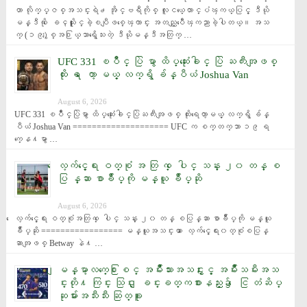
ဟာ လိုက္ပ္ဇစ္အသင္းရဲ႕ အိုင္ဗရီကိုစ္ လူငယ္ေတာင္ပံၾကယ္ပြင့္ ဒီယို
မန္ဒီကို ေခၚယူႏိုင္ခဲ့ၿပီျဖစ္ေၾကာင္း အတည္ျပဳေၾကညာခဲ့ပါတယ္။ အသ
က္ (၁၉)ႏွစ္အ႐ြယ္သာရွိေသးတဲ့ ဒီယိုမန္ဒီအတြက္ …
UFC 331 ၿပိဳင္ ပြဲ မွာ ထိပ္ဆုံးေခါင္ ပြဲ ႀကီးအျဖစ္
ထိုး ရ ေတာ့ မယ့္ လက္ရွိ ခ်န္ပီယံ ‌Joshua Van
August 6, 2026
UFC 331 ၿပိဳင္ပြဲမွာ ထိပ္ဆုံးေခါင္ပြဲႀကီးအျဖစ္ ထိုးရေတာ့မယ့္ လက္ရွိ ခ်န္
ပီယံ ‌Joshua Van ==================== UFC က စက္တက္ဘာ ၁၉ ရ
က္ေန႔မွာ …
ေလ့က်င့္ေရး ဝတ္စုံ အ တြ က္ ေပါင္ သန္း ၂၀ တန္ စ
ပြ န္ဆာ စာခ်ဳပ္ကို မန္ယူ ခ်ဳပ္ဆို
August 6, 2026
ေလ့က်င့္ေရး ဝတ္စုံအတြက္ ေပါင္ သန္း ၂၀ တန္ စပြန္ဆာ စာခ်ဳပ္ကို မန္ယူ 
ခ်ဳပ္ဆို ================= မန္ယူအသင္းဟာ ေလ့က်င့္ေရး၀တ္စုံစပြန္
ဆာအျဖစ္ Betway နဲ႔ …
ျမန္မာ့လက္ေ႐ြးစင္ အမ်ိဳးသားအသင္းႏွင့္ အမ်ိဳးသမီးအသ
င္းတို႔ ကြင္း သြင္း ျခင္းခတ္ကစားနည္း၌ ေငြ တံဆိပ္
ဆုမ်ားအသီးသီး ဆြတ္ခူး