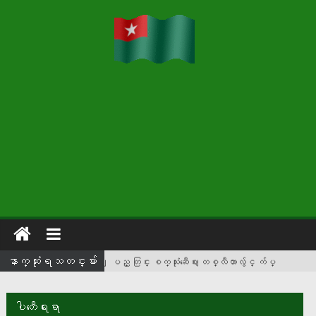
ေနာက္ဆံုးရသတင္းမ်ား
ျပည္ တြင္း စက္သုံးဆီေဈး တစ္လီတာလွ်င္ က်ပ္
၁၇၀ မွ ၂၆၅ အထိ ျမင့္တက္
တစ္လကို လူတူစက္႐ုပ္ ၁၀၀၀ ထုတ္လုပ္မယ့္ မစ္ဆူဘီရွီ
ပါတီေရးရာ