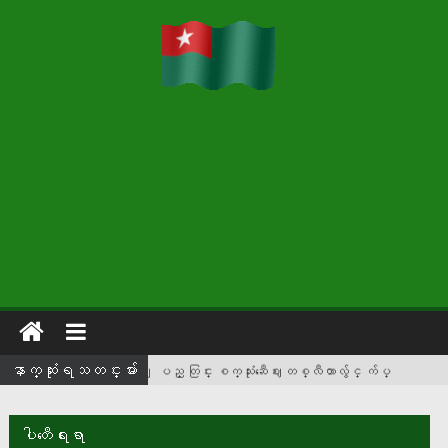
ေနာက္ဆံုးရသတင္းမ်ား
ျပည္ တြင္း စက္သုံးဆီေဈး တစ္လီတာလွ်င္ က်ပ္
၁၇၀ မွ ၂၆၅ အထိ ျမင့္တက္
တစ္လကို လူတူစက္႐ုပ္ ၁၀၀၀ ထုတ္လုပ္မယ့္ မစ္ဆူဘီရွီ
ပါတီေရးရာ