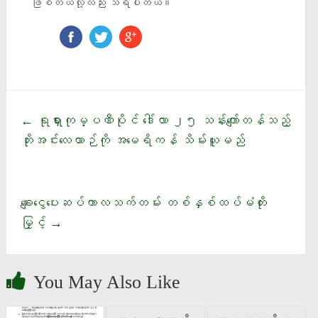
ဖြစ်တယ်လို့လည်း သိရပါတယ်။
ရုရှားကုမ္ပဏီပိုင် ဒေါ်လာ ၂၅ သန်းကျော်တန်သည့်
←
ဘိုးအင်းလေယာဉ်ကို အမေရိကန် သိမ်းယူမည်
ချေးငွေပေးဆပ်ကာလသက်တမ်း တစ်နှစ်ထပ်မံတိုး
မြှင့်
→
You May Also Like