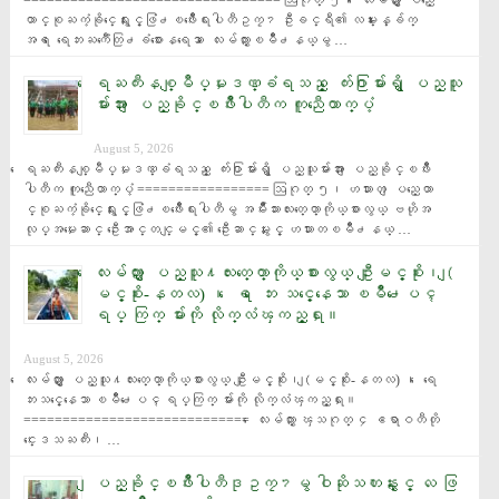
================================= ဩဂုတ္ ၅၊ ေလးမ်က္ႏွာ ျပည္ေ
ထာင္စုႀကံ့ခိုင္ေရးႏွင့္ဖြံ႕ၿဖိဳးေရးပါတီဥကၠ႒ ဦးခင္ရီ၏ လမ္းၫႊန္ခ်က္
အရ ေရေဘးႀကဳံေတြ႕ခံစားေနရေသာ ေလးမ်က္ႏွာၿမိဳ႕နယ္မွ …
ေရႀကီးနစ္ျမဳပ္မႈဒဏ္ခံရသည့္ ေက်း႐ြာမ်ားရွိ ျပည္သူ
မ်ားအား ျပည္ခိုင္ၿဖိဳးပါတီက ကူညီေထာက္ပံ့
August 5, 2026
ေရႀကီးနစ္ျမဳပ္မႈဒဏ္ခံရသည့္ ေက်း႐ြာမ်ားရွိ ျပည္သူမ်ားအား ျပည္ခိုင္ၿဖိဳး
ပါတီက ကူညီေထာက္ပံ့ ================= ဩဂုတ္ ၅၊ ဟသၤာတ ျပည္ေထာ
င္စုႀကံ့ခိုင္ေရးႏွင့္ဖြံ႕ၿဖိဳးေရးပါတီမွ အမ်ိဳးသားလႊတ္ေတာ္ကိုယ္စားလွယ္ ဗဟိုအ
လုပ္အမႈေဆာင္ ဦးေအာင္တင္ျမင့္၏ ဦးေဆာင္မႈႏွင့္ ဟသၤာတၿမိဳ႕နယ္ …
ေလးမ်က္ႏွာ ျပည္သူ႔လႊတ္ေတာ္ကိုယ္စားလွယ္ ဦးျမင့္စိုး၊ (ျ
မင့္စိုး-နတလ) ၊ ေရ ေဘး သင့္ေနေသာ ၿမိဳ႕ေပၚ
ရပ္ ကြက္ မ်ားကို လိုက္လံၾကည့္ရႈ။
August 5, 2026
ေလးမ်က္ႏွာ ျပည္သူ႔လႊတ္ေတာ္ကိုယ္စားလွယ္ ဦးျမင့္စိုး၊ (ျမင့္စိုး-နတလ) ၊ ေရေ
ဘးသင့္ေနေသာ ၿမိဳ႕ေပၚ ရပ္ကြက္ မ်ားကို လိုက္လံၾကည့္ရႈ။ 
============================= ေလးမ်က္ႏွာ ၾသဂုတ္ ၄ ဧရာဝတီတို
င္းေဒသႀကီး၊ …
ျပည္ခိုင္ၿဖိဳးပါတီဒုဥကၠ႒မွ ဝါဆိုသကၤန္းႏွင့္ လႉ ဖြ