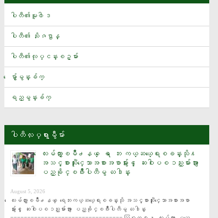
UFC 331 ၿပိဳင္ ပြဲ မွာ ထိပ္ဆုံးေခါင္ ပြဲ ႀကီးအျဖစ္ ထိုး ရ ေတာ့ မယ့္ လက္ရွိ
ပါတီ၏မူ၀ါဒ
ခ်န္ပီယံ ‌Joshua Van
ယြမ္ ၂၀၀၀ တန္ က်န္းမာေရး လက္ စြပ္ Casio မိတ္ဆက္
ပါတီ၏ သႏိၷဌာန္
ႏိုင္ငံေတာ္သမၼတ ထိုင္းႏိုင္ငံသို႔ ေရာက္ရွိ
ပါတီ၏လုပ္ငန္းစဥ္မ်ား
ေလ့က်င့္ေရး ဝတ္စုံ အ တြ က္ ေပါင္ သန္း ၂၀ တန္ စ ပြ န္ဆာ စာခ်ဳပ္ကို မ
န္ယူ ခ်ဳပ္ဆို
ေမွ်ာ္မွန္းခ်က္
ျမန္မာ့လက္ေ႐ြးစင္ အမ်ိဳးသားအသင္းႏွင့္ အမ်ိဳးသမီးအသင္းတို႔ ကြင္း သြင္း ျခ
ရည္မွန္းခ်က္
င္းခတ္ကစားနည္း၌ ေငြ တံဆိပ္ဆုမ်ားအသီးသီး ဆြတ္ခူး
ေလးမ်က္ႏွာၿမိဳ႕နယ္ ေရ ေဘး ကယ္ဆယ္ေရးစခန္းသို႔ အသင့္စားသုံးႏိုင္ေသာအစား
အစာမ်ားႏွင့္ ေဆးဝါးပစၥည္းမ်ားအား ျပည္ခိုင္ၿဖိဳးပါတီမွ လႉဒါန္း
ပါတီလႈပ္ရွားမွဳမ်ား
ေရႀကီးနစ္ျမဳပ္မႈဒဏ္ခံရသည့္ ေက်း႐ြာမ်ားရွိ ျပည္သူမ်ားအား ျပည္ခိုင္ၿဖိဳး
ေလးမ်က္ႏွာၿမိဳ႕နယ္ ေရ ေဘး ကယ္ဆယ္ေရးစခန္းသို႔
ပါတီက ကူညီေထာက္ပံ့
အသင့္စားသုံးႏိုင္ေသာအစားအစာမ်ားႏွင့္ ေဆးဝါးပစၥည္းမ်ားအား ျ
ဒီယိုမန္ဒီကို ရီးယဲလ္မက္ဒရစ္အသင္း ေခၚယူ
ပည္ခိုင္ၿဖိဳးပါတီမွ လႉဒါန္း
August 5, 2026
ေလးမ်က္ႏွာၿမိဳ႕နယ္ ေရေဘးကယ္ဆယ္ေရးစခန္းသို အသင့္စားသုံးႏိုင္ေသာအစားအစာ
မ်ားႏွင့္ ေဆးဝါးပစၥည္းမ်ားအား ျပည္ခိုင္ၿဖိဳးပါတီမွ လႉဒါန္း 