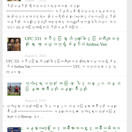
August 7, 2026
ဒီယိုမန္ဒီကို ရီးယဲလ္မက္ဒရစ္အသင္း ေခၚယူ 
======================= စပိန္ထိပ္သီး ရီးယဲလ္မက္ဒရစ္အသင္း
ဟာ လိုက္ပ္ဇစ္အသင္းရဲ႕ အိုင္ဗရီကိုစ္ လူငယ္ေတာင္ပံၾကယ္ပြင့္ ဒီယို
မန္ဒီကို ေခၚယူႏိုင္ခဲ့ၿပီျဖစ္ေၾကာင္း အတည္ျပဳေၾကညာခဲ့ပါတယ္။ အသ
က္ (၁၉)ႏွစ္အ႐ြယ္သာရွိေသးတဲ့ ဒီယိုမန္ဒီအတြက္ …
UFC 331 ၿပိဳင္ ပြဲ မွာ ထိပ္ဆုံးေခါင္ ပြဲ ႀကီးအျဖစ္
ထိုး ရ ေတာ့ မယ့္ လက္ရွိ ခ်န္ပီယံ ‌Joshua Van
August 6, 2026
UFC 331 ၿပိဳင္ပြဲမွာ ထိပ္ဆုံးေခါင္ပြဲႀကီးအျဖစ္ ထိုးရေတာ့မယ့္ လက္ရွိ ခ်န္
ပီယံ ‌Joshua Van ==================== UFC က စက္တက္ဘာ ၁၉ ရ
က္ေန႔မွာ …
ေလ့က်င့္ေရး ဝတ္စုံ အ တြ က္ ေပါင္ သန္း ၂၀ တန္ စ
ပြ န္ဆာ စာခ်ဳပ္ကို မန္ယူ ခ်ဳပ္ဆို
August 6, 2026
ေလ့က်င့္ေရး ဝတ္စုံအတြက္ ေပါင္ သန္း ၂၀ တန္ စပြန္ဆာ စာခ်ဳပ္ကို မန္ယူ 
ခ်ဳပ္ဆို ================= မန္ယူအသင္းဟာ ေလ့က်င့္ေရး၀တ္စုံစပြန္
ဆာအျဖစ္ Betway နဲ႔ …
ျမန္မာ့လက္ေ႐ြးစင္ အမ်ိဳးသားအသင္းႏွင့္ အမ်ိဳးသမီးအသ