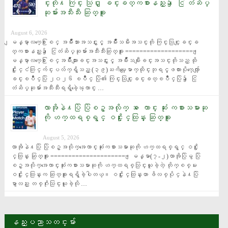
င္းတို႔ ကြင္း သြင္း ျခင္းခတ္ကစားနည္း၌ ေငြ တံဆိပ္
ဆုမ်ားအသီးသီး ဆြတ္ခူး
August 6, 2026
ျမန္မာ့လက္ေ႐ြးစင္ အမ်ိဳးသားအသင္းႏွင့္ အမ်ိဳးသမီးအသင္းတို ကြင္းသြင္းျခင္းခ
တ္ကစားနည္း၌ ေငြတံဆိပ္ဆုမ်ားအသီးသီးဆြတ္ခူး ==================== ျ
မန္မာ့လက္ေ႐ြးစင္အမ်ိဳးသားျခင္းအသင္းႏွင့္ အမ်ိဳးသမီးျခင္းအသင္းတိုသည္ ထို
င္းႏိုင္ငံတြင္က်င္းပလ်က္ရွိသည့္ (၃၉)ႀကိမ္ေျမာက္ထိုင္းဘုရင့္ဖလားပိုက္ေက်ာ္ျ
ခင္းၿပိဳင္ပြဲ ၂၀၂၆ ၿပိဳင္ ပြဲ၏ ကြင္းသြင္းျခင္းခတ္ၿပိဳင္ပြဲ၌ ေငြ
တံဆိပ္ဆုမ်ားအသီးသီးရရွိခဲ့ေၾကာင္း …
လာအိုနဲ႔ပြဲ ပြဲစဥ္အလိုက္ အ ေကာင္း ဆုံး ကစားသမားဆု
ကို ဟက္ထရစ္ရွင္ ဝင္းႏိုင္ထြန္း ဆြတ္ခူး
August 5, 2026
လာအိုနဲ႔ပြဲ ပြဲစဥ္အလိုက္အေကာင္းဆုံးကစားသမားဆုကို ဟက္ထရစ္ရွင္ ဝင္းႏို
င္ထြန္း ဆြတ္ခူး ====================== ျမန္မာ(၇-၂)လာအိုပြဲမွ ပြဲ
စဥ္အလိုက္အေကာင္းဆုံးကစားသမားဆုကို ဟက္ထရစ္သြင္းယူခဲ့တဲ့ တိုက္စစ္မႉး 
ဝင္းႏိုင္ထြန္းက ဆြတ္ခူးရရွိခဲ့ပါတယ္။ ဝင္းႏိုင္ထြန္းဟာ ဖိလစ္ပိုင္နဲ႔ပြဲ
မွာလည္း တစ္ဂိုးသြင္းယူခဲ့လို …
နည္းပညာသတင္းမ်ား