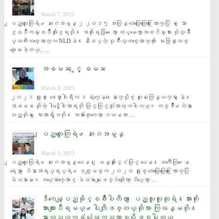
March 7, 2023
ျပည္သူေတြရဲ႕ ဆႏၵအမွန္ ၂ ၂၀၁၅ အလြန္ အေထြေထြေ႐ြးေကာက္ပြဲ မွ ေသာ
င္ၿပိဳကမ္းၿပိဳအႏိုင္ရလို႔ အစိုးရဖြဲ႕ေတာ့ တပ္မေတာ္အၿငိမ္းစား ဗိုလ္ခ်ဳ
ပ္ႀကီးတစ္ေယာက္က NLDနဲ႔ နီးစပ္တဲ့ ပုဂၢိဳလ္တစ္ေယာက္ကို ေမးခြန္းတစ္
ခုေမးခဲ့တယ္.. …
အဓမၼ ႏွင့္ ဓမၼ
March 3, 2023
၂၀၂၁ ခုႏွစ္ ေဖေဖာ္ဝါရီလ ၁ ရက္ေန႔ေနာက္ပိုင္း လူမႈကြန္ယက္မွာ နဲ႔ 
အဓမၼ ဆိုတဲ့ ပါဠိေဝါဟာရကို တြင္တြင္သုံးလာၾကပါတယ္။ တစ္ခ်ိဳ႕လဲနား
လည္လို႔ ေျပာတာရွိသလို႔ အမ်ားစုကေတာ့ ဂဃနဏ …
ျပည္သူေတြရဲ႕ ဆႏၵအမွန္
March 3, 2023
ျပည္သူေတြရဲ႕ ဆႏၵအမွန္ ယေန႔ ျမန္မာႏိုင္ငံတြင္ ယေန႔ ႀကဳံေတြ႕ေန
ရေသာ ျပႆနာအရပ္ရပ္ရဲ႕ ဇစ္ျမစ္က ၂၀၂၀ ခုႏွစ္ အေထြေထြေ႐ြးေကာက္ပြဲ 
မဲသမာမႈ။ ဘယ္ေလာက္ေတာင္ မဲသမာမႈျဖစ္လဲဆိုေတာ့ သိပ္ေတာ့ …
ဒီကေန့ျပည္ခုိင္ၿဖိဳးပါတီဟာ ျပည္သူလူထုရဲ႔အားကိုး
အားထားျပဳရမယ္႕ပါတီျဖစ္တယ္ဆိုတာ ကြၽန္မတို႔
နားလည္လက္ခံယုံၾကည္လာၿပီျဖစ္ပါတယ္