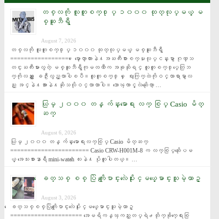
တစ္လကို လူတူစက္႐ုပ္ ၁၀၀၀ ထုတ္လုပ္မယ့္ မ
စ္ဆူဘီရွီ
August 7, 2026
တစ္လကို လူတူစက္႐ုပ္ ၁၀၀၀ ထုတ္လုပ္မယ့္ မစ္ဆူဘီရွီ 
================== ေမာ္ေတာ္ကားနဲ႔အႀကီးစားစက္မႈလုပ္ငန္းမွာ ဂုဏ္သ
တင္းႀကီးမားလွတဲ့ မစ္ဆူဘီရွီကုမၸဏီက အခုဆိုရင္ လူတူစက္႐ုပ္ေတြဘ
က္ကိုလည္း ေျခဦးလွည့္လာပါၿပီ။လူတူစက္႐ုပ္ ေဈးကြက္ထဲကိုဝင္လာရာမွာလ
ည္း အင္နဲ႔အားနဲ႔ဆိုသလိုဝင္လာတာပါ။ ဘာေၾကာင့္လဲဆိုေတာ့ …
ယြမ္ ၂၀၀၀ တန္ က်န္းမာေရး လက္ စြပ္ Casio မိတ္
ဆက္
August 6, 2026
ယြမ္ ၂၀၀၀ တန္ က်န္းမာေရးလက္စြပ္ Casio မိတ္ဆက္ 
======================= Casio CRW-H001M-8 က လက္စြပ္ဆိုေပမ
ယ့္ အေသးစားနာရီ mini-watch ေလးနဲ႔ ပိုတူပါတယ္။ …
ေခတ္သစ္ စစ္ ပြဲ ကိုေျပာင္းလဲေပးႏိုင္မယ့္ေမာင္းသူမဲ့ယာဥ္
August 3, 2026
ေခတ္သစ္စစ္ပြဲကိုေျပာင္းလဲေပးႏိုင္မယ့္ေမာင္းသူမဲ့ယာဥ္ 
===================== အေမရိကန္ၾကည္းတပ္ရဲ႕တိုက္ခိုက္ေရးစြ