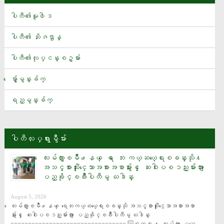
UFC 331 ၿပိဳင္ ပြဲ မွာ ထိပ္ဆုံးေခါင္ ပြဲ ႀကီးအျဖစ္ ထိုး ရ ေတာ့ မယ့္ လက္ရွိ
ပါတီ၏မူ၀ါဒ
ခ်န္ပီယံ ‌Joshua Van
ယြမ္ ၂၀၀၀ တန္ က်န္းမာေရး လက္ စြပ္ Casio မိတ္ဆက္
ပါတီ၏ သႏိၷဌာန္
ႏိုင္ငံေတာ္သမၼတ ထိုင္းႏိုင္ငံသို႔ ေရာက္ရွိ
ပါတီ၏လုပ္ငန္းစဥ္မ်ား
ေလ့က်င့္ေရး ဝတ္စုံ အ တြ က္ ေပါင္ သန္း ၂၀ တန္ စ ပြ န္ဆာ စာခ်ဳပ္ကို မ
န္ယူ ခ်ဳပ္ဆို
ေမွ်ာ္မွန္းခ်က္
ျမန္မာ့လက္ေ႐ြးစင္ အမ်ိဳးသားအသင္းႏွင့္ အမ်ိဳးသမီးအသင္းတို႔ ကြင္း သြင္း ျခ
ရည္မွန္းခ်က္
င္းခတ္ကစားနည္း၌ ေငြ တံဆိပ္ဆုမ်ားအသီးသီး ဆြတ္ခူး
ေလးမ်က္ႏွာၿမိဳ႕နယ္ ေရ ေဘး ကယ္ဆယ္ေရးစခန္းသို႔ အသင့္စားသုံးႏိုင္ေသာအစား
အစာမ်ားႏွင့္ ေဆးဝါးပစၥည္းမ်ားအား ျပည္ခိုင္ၿဖိဳးပါတီမွ လႉဒါန္း
ပါတီလႈပ္ရွားမွဳမ်ား
ေရႀကီးနစ္ျမဳပ္မႈဒဏ္ခံရသည့္ ေက်း႐ြာမ်ားရွိ ျပည္သူမ်ားအား ျပည္ခိုင္ၿဖိဳး
ေလးမ်က္ႏွာၿမိဳ႕နယ္ ေရ ေဘး ကယ္ဆယ္ေရးစခန္းသို႔
ပါတီက ကူညီေထာက္ပံ့
အသင့္စားသုံးႏိုင္ေသာအစားအစာမ်ားႏွင့္ ေဆးဝါးပစၥည္းမ်ားအား ျ
ဒီယိုမန္ဒီကို ရီးယဲလ္မက္ဒရစ္အသင္း ေခၚယူ
ပည္ခိုင္ၿဖိဳးပါတီမွ လႉဒါန္း
August 5, 2026
ေလးမ်က္ႏွာၿမိဳ႕နယ္ ေရေဘးကယ္ဆယ္ေရးစခန္းသို အသင့္စားသုံးႏိုင္ေသာအစားအစာ
မ်ားႏွင့္ ေဆးဝါးပစၥည္းမ်ားအား ျပည္ခိုင္ၿဖိဳးပါတီမွ လႉဒါန္း 