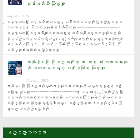
ဆုမ်ားအသီးသီး ဆြတ္ခူး
August 6, 2026
ျမန္မာ့လက္ေ႐ြးစင္ အမ်ိဳးသားအသင္းႏွင့္ အမ်ိဳးသမီးအသင္းတို ကြင္းသြင္းျခင္းခ
တ္ကစားနည္း၌ ေငြတံဆိပ္ဆုမ်ားအသီးသီးဆြတ္ခူး ==================== ျ
မန္မာ့လက္ေ႐ြးစင္အမ်ိဳးသားျခင္းအသင္းႏွင့္ အမ်ိဳးသမီးျခင္းအသင္းတိုသည္ ထို
င္းႏိုင္ငံတြင္က်င္းပလ်က္ရွိသည့္ (၃၉)ႀကိမ္ေျမာက္ထိုင္းဘုရင့္ဖလားပိုက္ေက်ာ္ျ
ခင္းၿပိဳင္ပြဲ ၂၀၂၆ ၿပိဳင္ ပြဲ၏ ကြင္းသြင္းျခင္းခတ္ၿပိဳင္ပြဲ၌ ေငြ
တံဆိပ္ဆုမ်ားအသီးသီးရရွိခဲ့ေၾကာင္း …
လာအိုနဲ႔ပြဲ ပြဲစဥ္အလိုက္ အ ေကာင္း ဆုံး ကစားသမားဆု
ကို ဟက္ထရစ္ရွင္ ဝင္းႏိုင္ထြန္း ဆြတ္ခူး
August 5, 2026
လာအိုနဲ႔ပြဲ ပြဲစဥ္အလိုက္အေကာင္းဆုံးကစားသမားဆုကို ဟက္ထရစ္ရွင္ ဝင္းႏို
င္ထြန္း ဆြတ္ခူး ====================== ျမန္မာ(၇-၂)လာအိုပြဲမွ ပြဲ
စဥ္အလိုက္အေကာင္းဆုံးကစားသမားဆုကို ဟက္ထရစ္သြင္းယူခဲ့တဲ့ တိုက္စစ္မႉး 
ဝင္းႏိုင္ထြန္းက ဆြတ္ခူးရရွိခဲ့ပါတယ္။ ဝင္းႏိုင္ထြန္းဟာ ဖိလစ္ပိုင္နဲ႔ပြဲ
မွာလည္း တစ္ဂိုးသြင္းယူခဲ့လို …
နည္းပညာသတင္းမ်ား