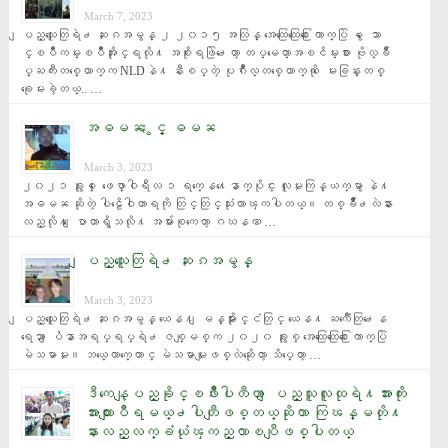
March 7, 2023
ျပည္သူေတြရဲ႕ ဆႏၵအမွန္ ၂ ၂၀၁၅ အလြန္ အေထြေထြေ႐ြးေကာက္ပြဲ မွ ေသာ
င္ၿပိဳကမ္းၿပိဳအႏိုင္ရလို႔ အစိုးရဖြဲ႕ေတာ့ တပ္မေတာ္အၿငိမ္းစား ဗိုလ္ခ်ဳ
ပ္ႀကီးတစ္ေယာက္က NLDနဲ႔ နီးစပ္တဲ့ ပုဂၢိဳလ္တစ္ေယာက္ကို ေမးခြန္းတစ္
ခုေမးခဲ့တယ္.. …
အဓမၼ ႏွင့္ ဓမၼ
March 3, 2023
၂၀၂၁ ခုႏွစ္ ေဖေဖာ္ဝါရီလ ၁ ရက္ေန႔ေနာက္ပိုင္း လူမႈကြန္ယက္မွာ နဲ႔ 
အဓမၼ ဆိုတဲ့ ပါဠိေဝါဟာရကို တြင္တြင္သုံးလာၾကပါတယ္။ တစ္ခ်ိဳ႕လဲနား
လည္လို႔ ေျပာတာရွိသလို႔ အမ်ားစုကေတာ့ ဂဃနဏ …
ျပည္သူေတြရဲ႕ ဆႏၵအမွန္
March 3, 2023
ျပည္သူေတြရဲ႕ ဆႏၵအမွန္ ယေန႔ ျမန္မာႏိုင္ငံတြင္ ယေန႔ ႀကဳံေတြ႕ေန
ရေသာ ျပႆနာအရပ္ရပ္ရဲ႕ ဇစ္ျမစ္က ၂၀၂၀ ခုႏွစ္ အေထြေထြေ႐ြးေကာက္ပြဲ 
မဲသမာမႈ။ ဘယ္ေလာက္ေတာင္ မဲသမာမႈျဖစ္လဲဆိုေတာ့ သိပ္ေတာ့ …
ဒီကေန့ျပည္ခုိင္ၿဖိဳးပါတီဟာ ျပည္သူလူထုရဲ႔အားကိုး
အားထားျပဳရမယ္႕ပါတီျဖစ္တယ္ဆိုတာ ကြၽန္မတို႔
နားလည္လက္ခံယုံၾကည္လာၿပီျဖစ္ပါတယ္