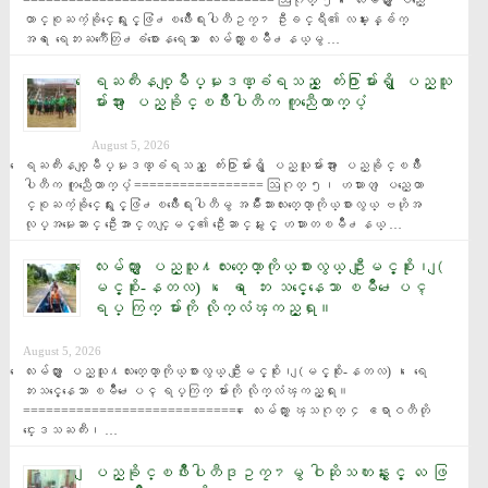
================================= ဩဂုတ္ ၅၊ ေလးမ်က္ႏွာ ျပည္ေ
ထာင္စုႀကံ့ခိုင္ေရးႏွင့္ဖြံ႕ၿဖိဳးေရးပါတီဥကၠ႒ ဦးခင္ရီ၏ လမ္းၫႊန္ခ်က္
အရ ေရေဘးႀကဳံေတြ႕ခံစားေနရေသာ ေလးမ်က္ႏွာၿမိဳ႕နယ္မွ …
ေရႀကီးနစ္ျမဳပ္မႈဒဏ္ခံရသည့္ ေက်း႐ြာမ်ားရွိ ျပည္သူ
မ်ားအား ျပည္ခိုင္ၿဖိဳးပါတီက ကူညီေထာက္ပံ့
August 5, 2026
ေရႀကီးနစ္ျမဳပ္မႈဒဏ္ခံရသည့္ ေက်း႐ြာမ်ားရွိ ျပည္သူမ်ားအား ျပည္ခိုင္ၿဖိဳး
ပါတီက ကူညီေထာက္ပံ့ ================= ဩဂုတ္ ၅၊ ဟသၤာတ ျပည္ေထာ
င္စုႀကံ့ခိုင္ေရးႏွင့္ဖြံ႕ၿဖိဳးေရးပါတီမွ အမ်ိဳးသားလႊတ္ေတာ္ကိုယ္စားလွယ္ ဗဟိုအ
လုပ္အမႈေဆာင္ ဦးေအာင္တင္ျမင့္၏ ဦးေဆာင္မႈႏွင့္ ဟသၤာတၿမိဳ႕နယ္ …
ေလးမ်က္ႏွာ ျပည္သူ႔လႊတ္ေတာ္ကိုယ္စားလွယ္ ဦးျမင့္စိုး၊ (ျ
မင့္စိုး-နတလ) ၊ ေရ ေဘး သင့္ေနေသာ ၿမိဳ႕ေပၚ
ရပ္ ကြက္ မ်ားကို လိုက္လံၾကည့္ရႈ။
August 5, 2026
ေလးမ်က္ႏွာ ျပည္သူ႔လႊတ္ေတာ္ကိုယ္စားလွယ္ ဦးျမင့္စိုး၊ (ျမင့္စိုး-နတလ) ၊ ေရေ
ဘးသင့္ေနေသာ ၿမိဳ႕ေပၚ ရပ္ကြက္ မ်ားကို လိုက္လံၾကည့္ရႈ။ 
============================= ေလးမ်က္ႏွာ ၾသဂုတ္ ၄ ဧရာဝတီတို
င္းေဒသႀကီး၊ …
ျပည္ခိုင္ၿဖိဳးပါတီဒုဥကၠ႒မွ ဝါဆိုသကၤန္းႏွင့္ လႉ ဖြ