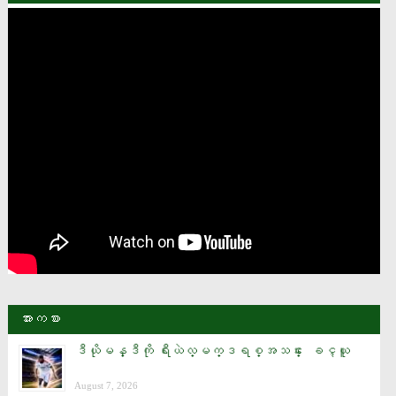
အားကစား
ဒီယိုမန္ဒီကို ရီးယဲလ္မက္ဒရစ္အသင္း ေခၚယူ
August 7, 2026