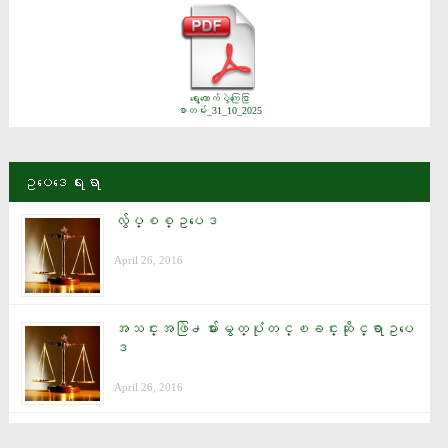
ရွေးကောက်ပွဲကြေငြာ
စာတမ်း_31_10_2025
ဥပေဒေရးရာ
လွ်ပ္စစ္ဥပေဒ
April 26, 2016
အသင္းအဖြဲ႕မ်ားမွတ္ပုံတင္ၿခင္းဆိုင္ရာဥပေ
ဒ
April 26, 2016