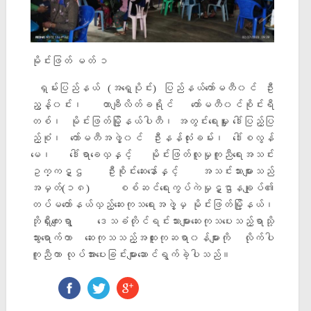
မိုင်းဖြတ် မတ် ၁
ရှမ်းပြည်နယ် (အရှေ့ပိုင်း) ပြည်နယ်ကော်မတီ၀င် ဦး
ညွန့်၀င်း၊ တာချီလိတ်ခရိုင် ကော်မတီ၀င်စိုင်းရီ
တစ်၊ မိုင်းဖြတ်မြို့နယ်ပါတီ၊ အတွင်းရေးမှူး ဒေါ်ပြည့်ပြ
ည့်စုံ၊ ကော်မတီအဖွဲ့၀င် ဦးနန်လုံးခမ်း၊ ဒေါ်စလွန်
မေ၊ ဒေါ်ရာခေလှနှင့် မိုင်းဖြတ်လူမှုကူညီရေးအသင်း
ဥက္ကဋ္ဌ ဦးစိုင်းဆေးနော်နှင့် အသင်းသားများသည်
အမှတ်(၁၈) စစ်ဆင်ရေးကွပ်ကဲမှုဋ္ဌာနချုပ်၏
တပ်မတော်နယ်လှည့်ဆေးကုသရေးအဖွဲ့မှ မိုင်းဖြတ်မြို့နယ်၊
ဘိုရှီးကျေးရွာ ဒေသခံတိုင်ရင်းသားများဆေးကုသပေးသည့်ရာသို့
သွားရောက်ကာ ဆေးကုသသည့်အထူးကုဆရာ၀န်များကို လိုက်ပါ
ကူညီကာ လုပ်အားပေးခြင်းများဆောင်ရွက်ခဲ့ပါသည်။