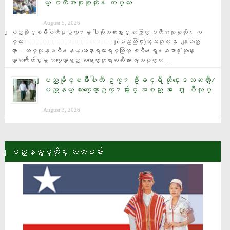
ယ္ ဝတၳဳအစုစုတို႔ ကပ္လႉ
August 5, 2026
ျပည္ခိုင္ၿဖိဳးပါတီဒုဥကၠ႒မွ ဝါဆိုသကၤန္းႏွင့္ လႉဖြယ္ ဝတၳဳအစုစုတို႔ က
ပ္လႉ ========================= (ျပည္တြင္း)ၾသဂုတ္ ၄ ေနျပည္ေ
တာ္ ၊တပ္ကုန္းၿမိဳ႕နယ္ အေနာ္ရထာရပ္ကြက္ ၿမိဳ႕ေရွ႕စႏၵာ႐ုံဘုန္းေ
တာ္ႀကီးေက်ာင္းမွ သက္ေတာ္ရွည္ ဆရာေတာ္ဘုရားႀကီးအား ၾသဂုတ္လ …
ျပည္ခိုင္ၿဖိဳးပါတီ ဥကၠ႒ ဦးခင္ရီ တိုင္းေဒသႀကီး/ျ
ပည္နယ္ လႊတ္ေတာ္ဥကၠ႒မ်ားႏွင့္ အစည္း အ ေဝး ျပဳလုပ္
August 3, 2026
ျပည္နယ္ႏွင့္တိုင္း သတင္းမ်ား