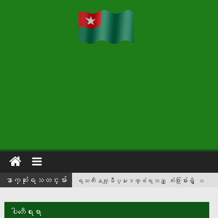
ေနာက္ဆံုးရသတင္းမ်ား
ေရႀကီးနစ္ျမဳပ္မႈဒဏ္ခံရသည့္ ေက်း႐ြာမ်ားရွိ ျပ
ည္သူမ်ားအား ျပည္ခိုင္ၿဖိဳးပါတီက ကူညီေထာက္ပံ့
ေတာင္ကိုရီးယားမွာ အပူလႈိင္းေၾကာင့္ ေသဆုံးသူ ၁၉ ဦးအထိရွိလာ
ပါတီေရးရာ