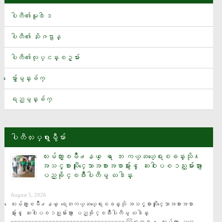
ေလးမ်က္ႏွာ ျပည္သူ႔လႊတ္ေတာ္ကိုယ္စားလွယ္ ဦးျမင့္စိုး၊ (ျမင့္စိုး-နတလ) ၊
ပါတီ၏မူ၀ါဒ
ေရ ေဘး သင့္ေနေသာ ၿမိဳ႕ေပၚ ရပ္ ကြက္ မ်ားကို လိုက္လံၾကည့္ရႈ။
ျပည္ခိုင္ၿဖိဳးပါတီဒုဥကၠ႒မွ ဝါဆိုသကၤန္းႏွင့္ လႉ ဖြယ္ ဝတၳဳအစုစုတို႔
ပါတီ၏ သႏိၷဌာန္
ကပ္လႉ
ပါတီ၏လုပ္ငန္းစဥ္မ်ား
ေလးမ်က္ႏွာၿမိဳ႕နယ္တြင္ ဆက္သြယ္ေရးျပန္လည္ရရွိေစရန္ B2B Satellite
Terminal ၂ စုံႏွင့္ COW မိုဘိုင္းကား တပ္ဆင္
ေမွ်ာ္မွန္းခ်က္
လာအိုနဲ႔ပြဲ ပြဲစဥ္အလိုက္ အ ေကာင္း ဆုံး ကစားသမားဆုကို ဟက္ထရစ္ရွင္
ရည္မွန္းခ်က္
ဝင္းႏိုင္ထြန္း ဆြတ္ခူး
ေလးမ်က္ႏွာၿမိဳ႕နယ္မွ ေရ ေဘးသင့္သူမ်ားကို ဆန္ရိကၡာအပါအဝင္ ေထာက္
ပံ့ပစၥည္းမ်ားေပးအပ္
ပါတီလႈပ္ရွားမွဳမ်ား
တိုက္ ပြဲ စီမံခ်က္ေရးဆြဲၿပီး ပူးေပါင္း ေလ ေၾကာင္း တိုက္ခိုက္မႈလုပ္ႏိုင္မယ့္
AI စနစ္ကို တ႐ုတ္ျပသ
ေလးမ်က္ႏွာၿမိဳ႕နယ္ ေရ ေဘး ကယ္ဆယ္ေရးစခန္းသို႔
အသင့္စားသုံးႏိုင္ေသာအစားအစာမ်ားႏွင့္ ေဆးဝါးပစၥည္းမ်ားအား ျ
ခ်စ္သူေဂ်ာ္ဂ်ီနာနဲ႔ လက္ထပ္မဂၤလာအခမ္းအနားက်င္းပမယ့္ စီေရာ္နယ္ဒို
ပည္ခိုင္ၿဖိဳးပါတီမွ လႉဒါန္း
ေလးမ်က္ႏွာၿမိဳ႕နယ္ ေရ ေဘး ကယ္ဆယ္ေရးစခန္းသို႔ အသင့္စားသုံးႏိုင္ေသာအစား
August 5, 2026
အစာမ်ားႏွင့္ ေဆးဝါးပစၥည္းမ်ားအား ျပည္ခိုင္ၿဖိဳးပါတီမွ လႉဒါန္း
ေလးမ်က္ႏွာၿမိဳ႕နယ္ ေရေဘးကယ္ဆယ္ေရးစခန္းသို အသင့္စားသုံးႏိုင္ေသာအစားအစာ
မ်ားႏွင့္ ေဆးဝါးပစၥည္းမ်ားအား ျပည္ခိုင္ၿဖိဳးပါတီမွ လႉဒါန္း 