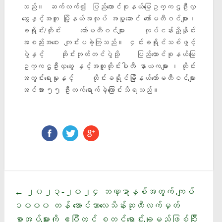
သည်။ ဆက်လက်၍ ပြည်ထောင်စုနယ်မြေဥက္ကဌဦးလှ
ဆွေနှင့်အတူ မြို့နယ်အလုပ် အမှု့ဆောင် ကော်မတီဝင်များ၊
ခရိုင်း/တိုင်း ကော်မတီဝင်များ လုပ်ငန်းညှိနိုင်း
အစည်းအဝေး ကျင်းပခဲ့ကြသည်။ ၄င်းခရိုင်သစ်ဖွင့်
ပွဲနှင့် ဆိုင်းဘုတ်တင်ပွဲသို့ ပြည်ထောင်စုနယ်မြေ
ဥက္ကဌဦးလှဆွေ နှင့်အတူတိုင်းပါတီ နာယကများ ၊ တိုင်း
အတွင်းရေးမှုးနှင့် တိုင်းခရိုင်မြို့နယ်ကော်မတီဝင်များ
အင်အား ၅၅ ဦးတက်ရောက်ခဲ့ကြောင်းသိရသည်။
၂၀၂၃-၂၀၂၄ ဘဏ္ဍာနှစ်အတွက် ကျပ်
←
၁၀၀၀ တန် အောင်ဘာလေသိန်းဆုထီလက်မှတ်
စာအုပ်များကို ဧပြီတွင် စတင်ရောင်းချမည်ဖြစ်ပြီး