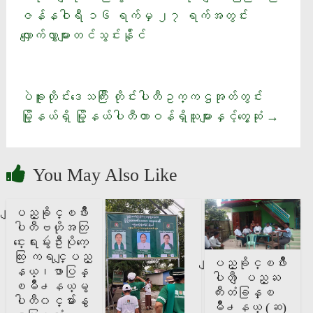
ဇန်နဝါရီ ၁၆ ရက်မှ ၂၇ ရက်အတွင်း
လျှောက်လွှာများတင်သွင်းနို်င်
ပဲခူးတိုင်းဒေသကြီး တိုင်းပါတီဥက္ကဌအုတ်တွင်း
မြို့နယ်ရှိ မြို့နယ်ပါတီတာဝန်ရှိသူများနှင့်တွေ့ဆုံ
→
You May Also Like
ျပည္​ခိုင္​ၿဖိဳး
ပါတီဗဟိုအတြ
င္​း​ေရးမွဴးဦးပိုက္​​ေ
ထြး ကရင္​ျပည္​
ျပည္ခုိင္ၿဖိဳး
နယ္​၊ဖာပြန္​
ပါတီ ျပည္ႀ
ၿမိဳ႕နယ္​မွ
ကီးတံခြန္ၿ
ပါတီ၀င္​မ်ားနွ
မိဳ႕နယ္ (ဆ)