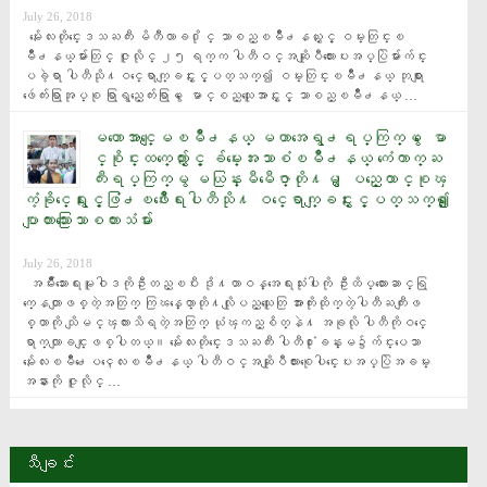
July 26, 2018
  မႏၲေလးတိုင္းေဒသႀကီး မိတီၴလာခ႐ိုင္ သာစည္ၿမိဳ႕နယ္ႏွင့္ ဝမ္းတြင္းၿ
မိဳ႕နယ္မ်ားတြင္ ဇူလိုင္ ၂၅ ရက္က ပါတီဝင္အဆိုျပဳလႊာေပးအပ္ပြဲမ်ားက်င္း
ပခဲ့ရာ ပါတီသို႔ဝင္ေရာက္ျခင္းႏွင့္ပတ္သက္၍ ဝမ္းတြင္းၿမိဳ႕နယ္ ဘုရားျ
ဖဴေက်းရြာအုပ္စု ရြာရွည္ေက်းရြာမွ ေမာင္စည္သူေအာင္ႏွင့္ သာစည္ၿမိဳ႕နယ္ …
မဟာေအာင္ေျမၿမိဳ႕နယ္ မဟာအေရွ႕ရပ္ကြက္မွ ေမာ
င္စုိင္းထက္ေက်ာ္ႏွင့္ ခ်မ္းေအးသာစံၿမိဳ႕နယ္ ကံေကာက္ႀ
ကီးရပ္ကြက္မွ မယြန္းမီမီေဇာ္တုိ႔မွ ျပည္ေထာင္စုၾ
ကံ့ခုိင္ေရးႏွင့္ဖြံ႕ၿဖိဳးေရးပါတီသုိ႔ ဝင္ေရာက္ျခင္းႏွင့္ပတ္သက္၍ ​ေျ
ပာျကားသြား​ေသာစကားသံမ်ား
July 26, 2018
  အမ်ဳိးသားေရးမူဝါဒကိုဦးတည္ၿပီး ဒို႔တာဝန္အေရးသံုးပါးကို ဦးထိပ္ထားေဆာင္ရြ
က္ေနတာျဖစ္တဲ့အတြက္ ကြၽန္ေတာ္တို႔လိုျပည္သူေတြ အားကိုးထိုက္တဲ့ပါတီႀကီးျဖ
စ္တာကို သိျမင္ၾကားသိရတဲ့အတြက္ ယံုၾကည္စိတ္နဲ႔ အခုလို ပါတီကိုဝင္ေ
ရာက္လာျခင္းျဖစ္ပါတယ္​။ မႏၲေလးတိုင္းေဒသႀကီး ပါတီ႐ံုးခန္းမ၌က်င္းပေသာ 
မႏၲေလးၿမိဳ႕ေပၚေလးၿမိဳ႕နယ္ ပါတီဝင္အဆုိျပဳလႊာစုေပါင္းေပးအပ္ပြဲအခမ္း
အနားကုိ ဇူလိုင္ …
သီချင်း