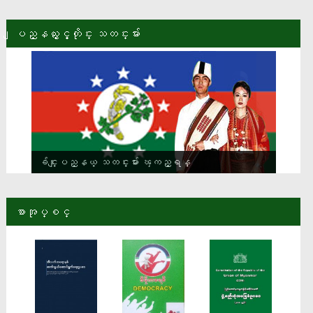
ျပည္နယ္ႏွင့္တိုင္း သတင္းမ်ား
ခ်င္းျပည္နယ္ သတင္းမ်ား ၾကည့္ရန္
စာအုပ္စင္