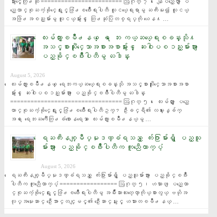
မ်ားႏွင့္ေတြ႕ဆုံ ======================== ဩဂုတ္ ၇၊ ေနျပည္ေတာ္ ျပ
ည္ေထာင္စုႀကံ့ခိုင္ေရးႏွင့္ဖြံ႕ၿဖိဳးေရးပါတီ လူငယ္ေရးရာမွ ႀကီးမႉး၍ လူငယ္
အဖြဲ႕အစည္းမ်ားမွ လူငယ္မ်ားႏွင့္ ေတြ႕ဆုံပြဲတစ္ရပ္ကို ယေန႔ …
ေလးမ်က္ႏွာၿမိဳ႕နယ္ ေရ ေဘး ကယ္ဆယ္ေရးစခန္းသို႔
အသင့္စားသုံးႏိုင္ေသာအစားအစာမ်ားႏွင့္ ေဆးဝါးပစၥည္းမ်ားအား ျ
ပည္ခိုင္ၿဖိဳးပါတီမွ လႉဒါန္း
August 5, 2026
ေလးမ်က္ႏွာၿမိဳ႕နယ္ ေရေဘးကယ္ဆယ္ေရးစခန္းသို အသင့္စားသုံးႏိုင္ေသာအစားအစာ
မ်ားႏွင့္ ေဆးဝါးပစၥည္းမ်ားအား ျပည္ခိုင္ၿဖိဳးပါတီမွ လႉဒါန္း 
================================= ဩဂုတ္ ၅၊ ေလးမ်က္ႏွာ ျပည္ေ
ထာင္စုႀကံ့ခိုင္ေရးႏွင့္ဖြံ႕ၿဖိဳးေရးပါတီဥကၠ႒ ဦးခင္ရီ၏ လမ္းၫႊန္ခ်က္
အရ ေရေဘးႀကဳံေတြ႕ခံစားေနရေသာ ေလးမ်က္ႏွာၿမိဳ႕နယ္မွ …
ေရႀကီးနစ္ျမဳပ္မႈဒဏ္ခံရသည့္ ေက်း႐ြာမ်ားရွိ ျပည္သူ
မ်ားအား ျပည္ခိုင္ၿဖိဳးပါတီက ကူညီေထာက္ပံ့
August 5, 2026
ေရႀကီးနစ္ျမဳပ္မႈဒဏ္ခံရသည့္ ေက်း႐ြာမ်ားရွိ ျပည္သူမ်ားအား ျပည္ခိုင္ၿဖိဳး
ပါတီက ကူညီေထာက္ပံ့ ================= ဩဂုတ္ ၅၊ ဟသၤာတ ျပည္ေထာ
င္စုႀကံ့ခိုင္ေရးႏွင့္ဖြံ႕ၿဖိဳးေရးပါတီမွ အမ်ိဳးသားလႊတ္ေတာ္ကိုယ္စားလွယ္ ဗဟိုအ
လုပ္အမႈေဆာင္ ဦးေအာင္တင္ျမင့္၏ ဦးေဆာင္မႈႏွင့္ ဟသၤာတၿမိဳ႕နယ္ …