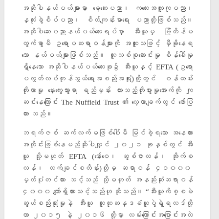
အဆိုပါနယ်ပယ်များမှာ မေ့ဆေးပညာ၊ ကလေးအထူးကုပညာ၊
နှလုံးခွဲစိပ်ပညာ၊ စိတ်ကျန်းမာရေး ပညာတို့ဖြစ်သည်။
အဆိုပါဆေးပညာနယ်ပယ်လေးရပ်မှာ အီးယူမှ ဗြိတိန်မ
ထွက်ခွာမီ ဥရောပဆရာဝန်များကို အထူးသဖြင့် မှီခိုနေရ
သော နယ်ပယ်များဖြစ်သည်။ လူသစ်စုဆောင်းမှု စိန်ခေါ်မှု
ရှိနေသော အဆိုပါနယ်ပယ်လေးခု၌ အီးယူနှင့် EFTA (ဥရော
ပလွတ်လပ်ကုန်သွယ်ရေးအစည်းအရုံး)တို့တွင် ဝန်ထမ်း
တိုးလာမှု နှေးကွေးသွားရာ ရည်မှန်း ထားသည့်တိုးပွားမှုအောက်ကို ကျ
ဆင်းနေကြောင်း The Nuffield Trust ၏ လေ့လာချက်တွင် ဖော်ပြ
ထား သည်။
ဘရက်ဇစ် ဆက်လက်မဖြစ်ပေါ်မီ မြင်ခဲ့ရသော အနေထား
အတိုင်းဖြစ်နေမည်ဆိုပါလျှင် ၂၀၂၁ ခုနှစ်တွင် အီး
ယူ သို့မဟုတ် EFTA (နော်ဝေ၊ ဆွစ်ဇာလန်၊ အိုက်စ
လန်၊ လက်ချင်စတိန်း)တို့မှ ဆရာဝန် ၄၁၀၀၀
မှတ်ပုံတင်ထား သင့်သည် သို့မဟုတ် အနည်းဆုံးဆရာဝန်
၄၀၀၀ ကျော်ရှိထားသင့်သည်ဟု ဆိုသည်။ “အီးယူကိစ္စမဲ
ဆွယ်စည်းရုံးမှုနဲ့ အီးယူ လူထုဆန္ဒခံယူပွဲရဲ့ရလဒ်တို့
ဟာ ၂၀၁၅ နဲ့ ၂၀၁၆ တို့မှာ လမ်းကြောင်းအပြောင်းအလဲ