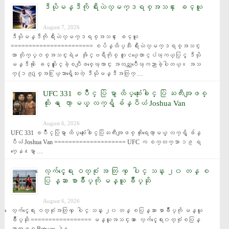
ဒီယိုမန္ဒီကို ရီးယဲလ္မက္ဒရစ္အသင္း ေခၚယူ
August 7, 2026
ဒီယိုမန္ဒီကို ရီးယဲလ္မက္ဒရစ္အသင္း ေခၚယူ 
======================= စပိန္ထိပ္သီး ရီးယဲလ္မက္ဒရစ္အသင္း
ဟာ လိုက္ပ္ဇစ္အသင္းရဲ႕ အိုင္ဗရီကိုစ္ လူငယ္ေတာင္ပံၾကယ္ပြင့္ ဒီယို
မန္ဒီကို ေခၚယူႏိုင္ခဲ့ၿပီျဖစ္ေၾကာင္း အတည္ျပဳေၾကညာခဲ့ပါတယ္။ အသ
က္ (၁၉)ႏွစ္အ႐ြယ္သာရွိေသးတဲ့ ဒီယိုမန္ဒီအတြက္ …
UFC 331 ၿပိဳင္ ပြဲ မွာ ထိပ္ဆုံးေခါင္ ပြဲ ႀကီးအျဖစ္
ထိုး ရ ေတာ့ မယ့္ လက္ရွိ ခ်န္ပီယံ ‌Joshua Van
August 6, 2026
UFC 331 ၿပိဳင္ပြဲမွာ ထိပ္ဆုံးေခါင္ပြဲႀကီးအျဖစ္ ထိုးရေတာ့မယ့္ လက္ရွိ ခ်န္
ပီယံ ‌Joshua Van ==================== UFC က စက္တက္ဘာ ၁၉ ရ
က္ေန႔မွာ …
ေလ့က်င့္ေရး ဝတ္စုံ အ တြ က္ ေပါင္ သန္း ၂၀ တန္ စ
ပြ န္ဆာ စာခ်ဳပ္ကို မန္ယူ ခ်ဳပ္ဆို
August 6, 2026
ေလ့က်င့္ေရး ဝတ္စုံအတြက္ ေပါင္ သန္း ၂၀ တန္ စပြန္ဆာ စာခ်ဳပ္ကို မန္ယူ 
ခ်ဳပ္ဆို ================= မန္ယူအသင္းဟာ ေလ့က်င့္ေရး၀တ္စုံစပြန္
ဆာအျဖစ္ Betway နဲ႔ …