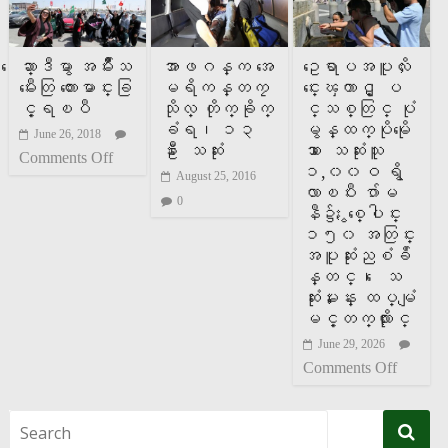
ေဆာ္ဒီမွာ အမ်ိဳးသ
အာဖဂန္က အေ
ဥေရာပအပူလႈိ
မီးေတြ ကားေမာင္းခြ
မရိကန္တကၠ
င္းေၾကာင့္ ျပ
င့္ရၿပီ
သုိလ္ တုိက္ခုိက္
င္သစ္တြင္ ပုံ
ခံရ၊ ၁၃
မွန္ထက္ပိုမိုေ
June 26, 2018
ဦး ေသဆုံး
သာ ေသဆုံးသူ
Comments Off
၁,၀၀ဝ ရွိ
August 25, 2016
လာၿပီး ဂ်ာမ
0
နီ၌ ႏွစ္ေပါင္း
၁၅၀ အတြင္း
အပူဆုံးညစံခ်ိ
န္တင္၊ ေသ
ဆုံးမႈႏႈန္း ထပ္မံျ
မင့္တက္လာႏိုင္
June 29, 2026
Comments Off