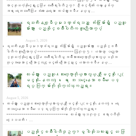
================================= ဩဂုတ္ ၅၊ ေလးမ်က္ႏွာ ျပည္ေ
ထာင္စုႀကံ့ခိုင္ေရးႏွင့္ဖြံ႕ၿဖိဳးေရးပါတီဥကၠ႒ ဦးခင္ရီ၏ လမ္းၫႊန္ခ်က္
အရ ေရေဘးႀကဳံေတြ႕ခံစားေနရေသာ ေလးမ်က္ႏွာၿမိဳ႕နယ္မွ …
ေရႀကီးနစ္ျမဳပ္မႈဒဏ္ခံရသည့္ ေက်း႐ြာမ်ားရွိ ျပည္သူ
မ်ားအား ျပည္ခိုင္ၿဖိဳးပါတီက ကူညီေထာက္ပံ့
August 5, 2026
ေရႀကီးနစ္ျမဳပ္မႈဒဏ္ခံရသည့္ ေက်း႐ြာမ်ားရွိ ျပည္သူမ်ားအား ျပည္ခိုင္ၿဖိဳး
ပါတီက ကူညီေထာက္ပံ့ ================= ဩဂုတ္ ၅၊ ဟသၤာတ ျပည္ေထာ
င္စုႀကံ့ခိုင္ေရးႏွင့္ဖြံ႕ၿဖိဳးေရးပါတီမွ အမ်ိဳးသားလႊတ္ေတာ္ကိုယ္စားလွယ္ ဗဟိုအ
လုပ္အမႈေဆာင္ ဦးေအာင္တင္ျမင့္၏ ဦးေဆာင္မႈႏွင့္ ဟသၤာတၿမိဳ႕နယ္ …
ေလးမ်က္ႏွာ ျပည္သူ႔လႊတ္ေတာ္ကိုယ္စားလွယ္ ဦးျမင့္စိုး၊ (ျ
မင့္စိုး-နတလ) ၊ ေရ ေဘး သင့္ေနေသာ ၿမိဳ႕ေပၚ
ရပ္ ကြက္ မ်ားကို လိုက္လံၾကည့္ရႈ။
August 5, 2026
ေလးမ်က္ႏွာ ျပည္သူ႔လႊတ္ေတာ္ကိုယ္စားလွယ္ ဦးျမင့္စိုး၊ (ျမင့္စိုး-နတလ) ၊ ေရေ
ဘးသင့္ေနေသာ ၿမိဳ႕ေပၚ ရပ္ကြက္ မ်ားကို လိုက္လံၾကည့္ရႈ။ 
============================= ေလးမ်က္ႏွာ ၾသဂုတ္ ၄ ဧရာဝတီတို
င္းေဒသႀကီး၊ …
ျပည္ခိုင္ၿဖိဳးပါတီဒုဥကၠ႒မွ ဝါဆိုသကၤန္းႏွင့္ လႉ ဖြ