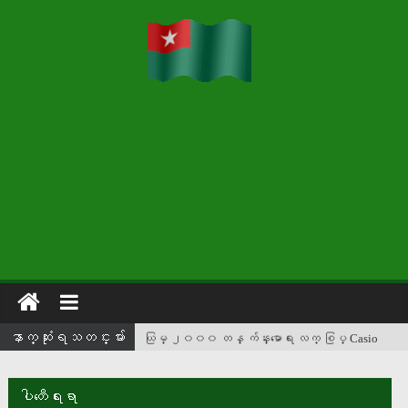
ေနာက္ဆံုးရသတင္းမ်ား
ယြမ္ ၂၀၀၀ တန္ က်န္းမာေရး လက္ စြပ္ Casio
မိတ္ဆက္
ႏိုင္ငံေတာ္သမၼတ ထိုင္းႏိုင္ငံသို႔ ေရာက္ရွိ
ပါတီေရးရာ