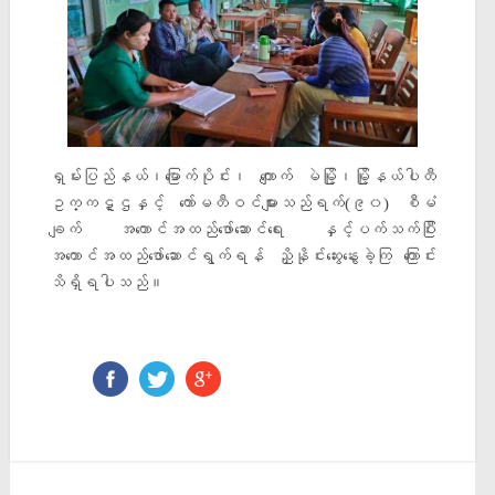
ရှမ်းပြည်နယ်၊မြောက်ပိုင်း၊ ကျောက် မဲမြို့၊မြို့နယ်ပါတီ
ဥက္ကဋ္ဌနှင့် ကော်မတီဝင်များသည်ရက်(၉၀) စီမံ
ချက် အကောင်အထည်ဖော်ဆောင်ရေး နှင့်ပက်သက်ပြီး
အကောင်အထည်ဖော်ဆောင်ရွက်ရန် ညှိနိုင်းဆွေးနွေးခဲ့ကြ ကြောင်း
သိရှိရပါသည်။