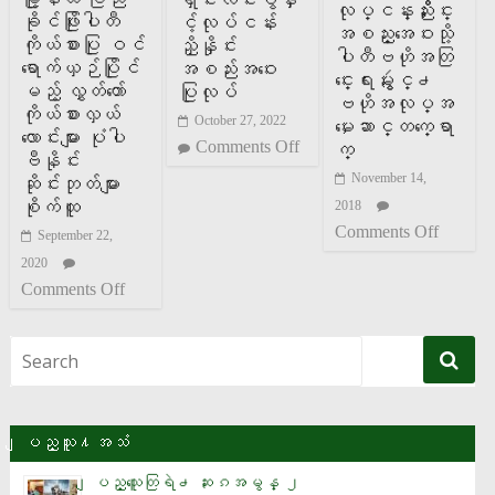
လုပ္ငန္းညႇိႏိႈင္း
ခိုင်ဖြိုးပါတီ
င့်လုပ်ငန်း
အစည္းအေဝးသို့
ကိုယ်စားပြု ဝင်
ညှိနှိုင်း
ပါတီဗဟိုအတြ
ရောက်ယှဉ်ပြိုင်
အစည်းအဝေး
င္းေရးမွဴးႏွင္႕
မည့် လွှတ်တော်
ပြုလုပ်
ဗဟိုအလုပ္အ
ကိုယ်စားလှယ်
October 27, 2022
မႈေဆာင္တက္ေရာ
လောင်းများ ပုံပါ
Comments Off
က္
ဗီနိုင်း
November 14,
ဆိုင်းဘုတ်များ
စိုက်ထူ
2018
Comments Off
September 22,
2020
Comments Off
ျပည္သူ႔အသံ
ျပည္သူေတြရဲ႕ ဆႏၵအမွန္ ၂