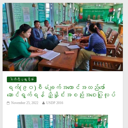
ပါတီလွဳပ္ရွားမွဳမ်ား
ရက်(၉၀)စီမံချက်အကောင်အထည်ဖော်
ဆောင်ရွက်ရန် ညှိနှိုင်းအစည်းအဝေးပြုလုပ်
November 25, 2022
USDP 2016