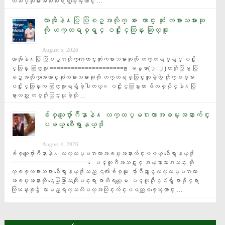
တံဆိပ္ဆုမ်ားအသီးသီးရရွိခဲ့ေၾကာင္း …
လာအိုနဲ႔ပြဲ ပြဲစဥ္အလိုက္ အ ေကာင္း ဆုံး ကစားသမားဆု
ကို ဟက္ထရစ္ရွင္ ဝင္းႏိုင္ထြန္း ဆြတ္ခူး
August 5, 2026
လာအိုနဲ႔ပြဲ ပြဲစဥ္အလိုက္အေကာင္းဆုံးကစားသမားဆုကို ဟက္ထရစ္ရွင္ ဝင္းႏို
င္ထြန္း ဆြတ္ခူး ====================== ျမန္မာ(၇-၂)လာအိုပြဲမွ ပြဲ
စဥ္အလိုက္အေကာင္းဆုံးကစားသမားဆုကို ဟက္ထရစ္သြင္းယူခဲ့တဲ့ တိုက္စစ္မႉး 
ဝင္းႏိုင္ထြန္းက ဆြတ္ခူးရရွိခဲ့ပါတယ္။ ဝင္းႏိုင္ထြန္းဟာ ဖိလစ္ပိုင္နဲ႔ပြဲ
မွာလည္း တစ္ဂိုးသြင္းယူခဲ့လို …
ခ်စ္သူေဂ်ာ္ဂ်ီနာနဲ႔ လက္ထပ္မဂၤလာအခမ္းအနားက်င္း
ပမယ့္ စီေရာ္နယ္ဒို
August 4, 2026
ခ်စ္သူေဂ်ာ္ဂ်ီနာနဲ႔ လက္ထပ္မဂၤလာအခမ္းအနားက်င္းပမယ့္ စီေရာ္နယ္ဒို 
======================= ေပၚတူဂီအသင္းႏွင့္ အယ္နာဆာအသင္း တို
က္စစ္ကစားသမား စီေရာ္နယ္ဒိုသည္ ၎၏ခ်စ္သူ ေဂ်ာ္ဂ်ီနာႏွင့္လက္ထပ္မဂၤလာ
အခမ္းအနားကို ၎ေမြးဖြားႀကီးျပင္းရာ ဇာတိရပ္ေျမ ေပၚတူဂီႏိုင္ငံရွိ မာဒိုင္ရာ
ကြၽန္းစု၌ လာမည့္ရက္သတၱပတ္အတြင္းက်င္းပမည္ျဖစ္ေၾကာင္း …