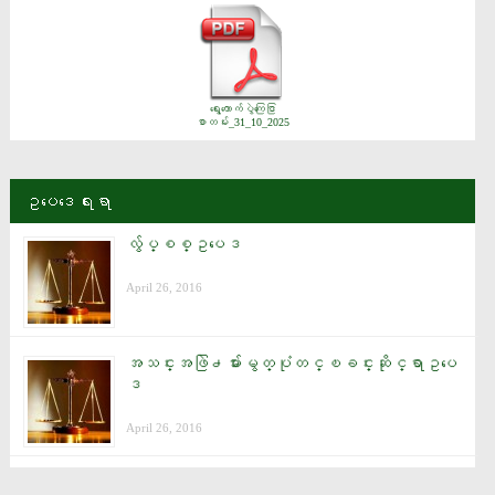
ရွေးကောက်ပွဲကြေငြာ
စာတမ်း_31_10_2025
ဥပေဒေရးရာ
လွ်ပ္စစ္ဥပေဒ
April 26, 2016
အသင္းအဖြဲ႕မ်ားမွတ္ပုံတင္ၿခင္းဆိုင္ရာဥပေ
ဒ
April 26, 2016