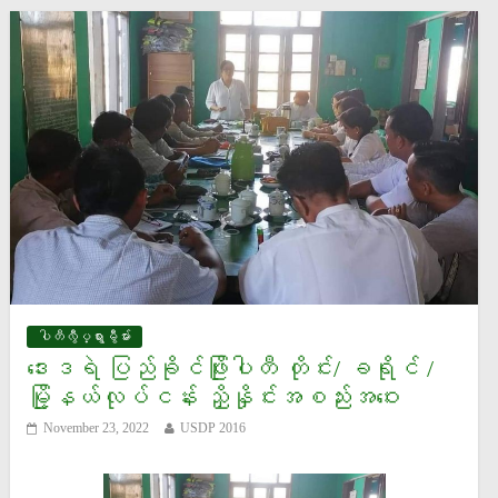
ပါတီလွဳပ္ရွားမွဳမ်ား
ဒေးဒရဲ ပြည်ခိုင်ဖြိုးပါတီ တိုင်း/ ခရိုင် /
မြို့နယ်လုပ်ငန်း ညှိနှိုင်းအစည်းအဝေး
November 23, 2022
USDP 2016