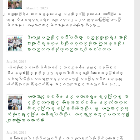
March 3, 2023
ျပည္သူေတြရဲ႕ ဆႏၵအမွန္ ယေန႔ ျမန္မာႏိုင္ငံတြင္ ယေန႔ ႀကဳံေတြ႕ေန
ရေသာ ျပႆနာအရပ္ရပ္ရဲ႕ ဇစ္ျမစ္က ၂၀၂၀ ခုႏွစ္ အေထြေထြေ႐ြးေကာက္ပြဲ 
မဲသမာမႈ။ ဘယ္ေလာက္ေတာင္ မဲသမာမႈျဖစ္လဲဆိုေတာ့ သိပ္ေတာ့ …
ဒီကေန့ျပည္ခုိင္ၿဖိဳးပါတီဟာ ျပည္သူလူထုရဲ႔အားကိုး
အားထားျပဳရမယ္႕ပါတီျဖစ္တယ္ဆိုတာ ကြၽန္မတို႔
နားလည္လက္ခံယုံၾကည္လာၿပီျဖစ္ပါတယ္
July 26, 2018
  မႏၲေလးတိုင္းေဒသႀကီး မိတီၴလာခ႐ိုင္ သာစည္ၿမိဳ႕နယ္ႏွင့္ ဝမ္းတြင္းၿ
မိဳ႕နယ္မ်ားတြင္ ဇူလိုင္ ၂၅ ရက္က ပါတီဝင္အဆိုျပဳလႊာေပးအပ္ပြဲမ်ားက်င္း
ပခဲ့ရာ ပါတီသို႔ဝင္ေရာက္ျခင္းႏွင့္ပတ္သက္၍ ဝမ္းတြင္းၿမိဳ႕နယ္ ဘုရားျ
ဖဴေက်းရြာအုပ္စု ရြာရွည္ေက်းရြာမွ ေမာင္စည္သူေအာင္ႏွင့္ သာစည္ၿမိဳ႕နယ္ …
မဟာေအာင္ေျမၿမိဳ႕နယ္ မဟာအေရွ႕ရပ္ကြက္မွ ေမာ
င္စုိင္းထက္ေက်ာ္ႏွင့္ ခ်မ္းေအးသာစံၿမိဳ႕နယ္ ကံေကာက္ႀ
ကီးရပ္ကြက္မွ မယြန္းမီမီေဇာ္တုိ႔မွ ျပည္ေထာင္စုၾ
ကံ့ခုိင္ေရးႏွင့္ဖြံ႕ၿဖိဳးေရးပါတီသုိ႔ ဝင္ေရာက္ျခင္းႏွင့္ပတ္သက္၍ ​ေျ
ပာျကားသြား​ေသာစကားသံမ်ား
July 26, 2018
  အမ်ဳိးသားေရးမူဝါဒကိုဦးတည္ၿပီး ဒို႔တာဝန္အေရးသံုးပါးကို ဦးထိပ္ထားေဆာင္ရြ