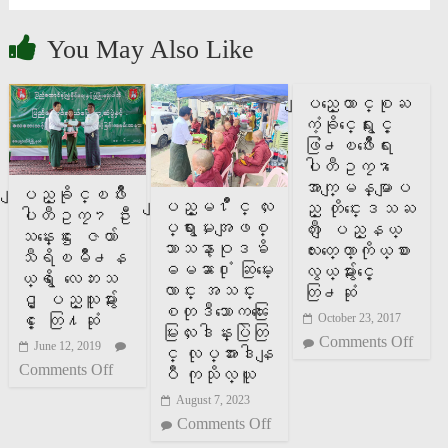
You May Also Like
ျပည္ေထာင္စုႀ
ကံ့ခိုင္ေရးႏွင့္
ဖြံ႕ၿဖိဳးေရး
ပါတီဥကၠ႒ ေ
အာက္ျမန္မာျပ
ျပည္ခိုင္ၿဖိဳး
ျပည့္မ႑ိဳင္ လႈ
ည္ တုိင္းေဒသႀ
ပါတီဥကၠ႒ ဦး
ပ္ရွားမႈအျဖစ္
ကီး ျပည္နယ္
သန္းေဌး ေဇယ်ာ
သာသနာ့ဝုဒၶိ
လႊတ္ေတာ္ကိုယ္စား
သီရိၿမိဳ႕န
ဓမၼာ႐ုံ ဆြမ္းေ
လွယ္မ်ားႏွင့္ေ
ယ္ရွိ ေလေဘးသ
လာင္း အသင္း
တြ႕ဆံု
င့္ ျပည္သူမ်ားႏွ
စတုဒီသာေကၽြးေ
October 23, 2017
င့္ ေတြ႔ဆံု
မြးလႈဒါန္းပြဲတြ
Comments Off
June 12, 2019
င္ လုပ္အားဒါနျ
Comments Off
ပဳ ကုသိုလ္ယူ
August 7, 2023
Comments Off