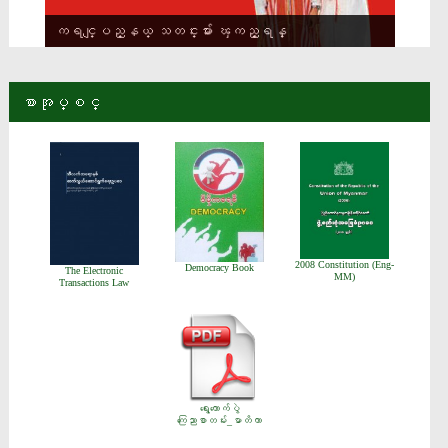
ကရင္ျပည္နယ္ သတင္းမ်ား ၾကည့္ရန္
စာအုပ္စင္
2008 Constitution (Eng-
Democracy Book
The Electronic
MM)
Transactions Law
ရွေးကောက်ပွဲ
ကြေညာစာတမ်း_မာတိကာ