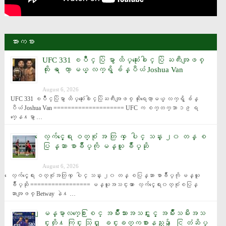
အားကစား
UFC 331 ၿပိဳင္ ပြဲ မွာ ထိပ္ဆုံးေခါင္ ပြဲ ႀကီးအျဖစ္
ထိုး ရ ေတာ့ မယ့္ လက္ရွိ ခ်န္ပီယံ ‌Joshua Van
August 6, 2026
UFC 331 ၿပိဳင္ပြဲမွာ ထိပ္ဆုံးေခါင္ပြဲႀကီးအျဖစ္ ထိုးရေတာ့မယ့္ လက္ရွိ ခ်န္
ပီယံ ‌Joshua Van ==================== UFC က စက္တက္ဘာ ၁၉ ရ
က္ေန႔မွာ …
ေလ့က်င့္ေရး ဝတ္စုံ အ တြ က္ ေပါင္ သန္း ၂၀ တန္ စ
ပြ န္ဆာ စာခ်ဳပ္ကို မန္ယူ ခ်ဳပ္ဆို
August 6, 2026
ေလ့က်င့္ေရး ဝတ္စုံအတြက္ ေပါင္ သန္း ၂၀ တန္ စပြန္ဆာ စာခ်ဳပ္ကို မန္ယူ 
ခ်ဳပ္ဆို ================= မန္ယူအသင္းဟာ ေလ့က်င့္ေရး၀တ္စုံစပြန္
ဆာအျဖစ္ Betway နဲ႔ …
ျမန္မာ့လက္ေ႐ြးစင္ အမ်ိဳးသားအသင္းႏွင့္ အမ်ိဳးသမီးအသ
င္းတို႔ ကြင္း သြင္း ျခင္းခတ္ကစားနည္း၌ ေငြ တံဆိပ္