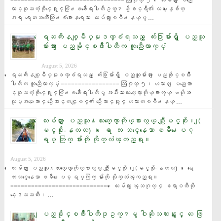
================================= ဩဂုတ္ ၅၊ ေလးမ်က္ႏွာ ျပည္ေ
ထာင္စုႀကံ့ခိုင္ေရးႏွင့္ဖြံ႕ၿဖိဳးေရးပါတီဥကၠ႒ ဦးခင္ရီ၏ လမ္းၫႊန္ခ်က္
အရ ေရေဘးႀကဳံေတြ႕ခံစားေနရေသာ ေလးမ်က္ႏွာၿမိဳ႕နယ္မွ …
ေရႀကီးနစ္ျမဳပ္မႈဒဏ္ခံရသည့္ ေက်း႐ြာမ်ားရွိ ျပည္သူ
မ်ားအား ျပည္ခိုင္ၿဖိဳးပါတီက ကူညီေထာက္ပံ့
August 5, 2026
ေရႀကီးနစ္ျမဳပ္မႈဒဏ္ခံရသည့္ ေက်း႐ြာမ်ားရွိ ျပည္သူမ်ားအား ျပည္ခိုင္ၿဖိဳး
ပါတီက ကူညီေထာက္ပံ့ ================= ဩဂုတ္ ၅၊ ဟသၤာတ ျပည္ေထာ
င္စုႀကံ့ခိုင္ေရးႏွင့္ဖြံ႕ၿဖိဳးေရးပါတီမွ အမ်ိဳးသားလႊတ္ေတာ္ကိုယ္စားလွယ္ ဗဟိုအ
လုပ္အမႈေဆာင္ ဦးေအာင္တင္ျမင့္၏ ဦးေဆာင္မႈႏွင့္ ဟသၤာတၿမိဳ႕နယ္ …
ေလးမ်က္ႏွာ ျပည္သူ႔လႊတ္ေတာ္ကိုယ္စားလွယ္ ဦးျမင့္စိုး၊ (ျ
မင့္စိုး-နတလ) ၊ ေရ ေဘး သင့္ေနေသာ ၿမိဳ႕ေပၚ
ရပ္ ကြက္ မ်ားကို လိုက္လံၾကည့္ရႈ။
August 5, 2026
ေလးမ်က္ႏွာ ျပည္သူ႔လႊတ္ေတာ္ကိုယ္စားလွယ္ ဦးျမင့္စိုး၊ (ျမင့္စိုး-နတလ) ၊ ေရေ
ဘးသင့္ေနေသာ ၿမိဳ႕ေပၚ ရပ္ကြက္ မ်ားကို လိုက္လံၾကည့္ရႈ။ 
============================= ေလးမ်က္ႏွာ ၾသဂုတ္ ၄ ဧရာဝတီတို
င္းေဒသႀကီး၊ …
ျပည္ခိုင္ၿဖိဳးပါတီဒုဥကၠ႒မွ ဝါဆိုသကၤန္းႏွင့္ လႉ ဖြ