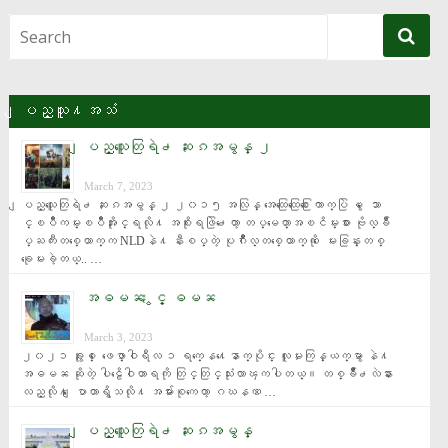
ျပည္သူ႔အသံ
ျပည္သူေတြရဲ႕ ဆႏၵအမွန္ ၂
March 7, 2023
ျပည္သူေတြရဲ႕ ဆႏၵအမွန္ ၂ ၂၀၁၅ အလြန္ အေထြေထြေ႐ြးေကာက္ပြဲ မွ ေသာ
င္ၿပိဳကမ္းၿပိဳအႏိုင္ရလို႔ အစိုးရဖြဲ႕ေတာ့ တပ္မေတာ္အၿငိမ္းစား ဗိုလ္ခ်ဳ
ပ္ႀကီးတစ္ေယာက္က NLDနဲ႔ နီးစပ္တဲ့ ပုဂၢိဳလ္တစ္ေယာက္ကို ေမးခြန္းတစ္
ခုေမးခဲ့တယ္.. …
အဓမၼ ႏွင့္ ဓမၼ
March 3, 2023
၂၀၂၁ ခုႏွစ္ ေဖေဖာ္ဝါရီလ ၁ ရက္ေန႔ေနာက္ပိုင္း လူမႈကြန္ယက္မွာ နဲ႔ 
အဓမၼ ဆိုတဲ့ ပါဠိေဝါဟာရကို တြင္တြင္သုံးလာၾကပါတယ္။ တစ္ခ်ိဳ႕လဲနား
လည္လို႔ ေျပာတာရွိသလို႔ အမ်ားစုကေတာ့ ဂဃနဏ …
ျပည္သူေတြရဲ႕ ဆႏၵအမွန္