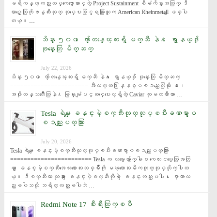
မရိကန္ၾကည္းတပ္ကေဖာ္ေဆာင္တဲ့ Project Sustainment စီမံကိန္းအတြက္ ဒီ
ယာဥ္ေတြကိုဖန္တီးထုတ္ လုပ္ေပးခြင့္ရသြားသူက American Rheinmetall ျဖစ္ပါ
တယ္။ …
သိန္း ၅၀၀ ေက်ာ္တန္ေၾကးရွိ မက္ဆီ နဲ႔ ေရာ္နယ္ဒို
ဖုန္းေတြ မိတ္ဆက္
July 22, 2026
သိန္း ၅၀၀ ေက်ာ္တန္ေၾကးရွိ မက္ဆီ နဲ႔ ေရာ္နယ္ဒို ဖုန္းေတြ မိတ္ဆက္ 
======================= အီလက္ထ႐ြန္နစ္ပစၥည္းေတြကို ေ႐ႊ၊ 
အဖိုးတန္သတၱဳေတြနဲ႔ မြမ္းမံျပင္ဆင္ေပးေလ့ရွိတဲ့ Caviar ကုမၸဏီဟာ …
Tesla ရဲ႕‌ေျခနင္းမဲ့စက္ဘီးထုတ္လုပ္ၿပီးခဏမွာပ
စၥည္းျပတ္သြား
July 20, 2026
Tesla ရဲ႕‌ေျခနင္းမဲ့စက္ဘီးထုတ္လုပ္ၿပီးခဏမွာပစၥည္းျပတ္သြား 
======================== Tesla က လမ္းေလွ်ာက္ခါစ ကေလးငယ္ေတြအတြ
က္ ေျခနင္းမဲ့စက္ဘီးအေသးစားေလးတစ္မ်ိဳးကို မၾကာေသးမီကထုတ္လုပ္လိုက္ပါတ
ယ္။ ဒီစက္ဘီးဟာ တျခား ေျခနင္းမဲ့စက္ဘီးလိုပဲ ေျခနင္းလည္းမပါ၊ ေမာ္တာလ
ည္းမပါသလို ဘရိတ္လည္းမပါဘဲ …
Redmi Note 17 စီးရီးထြက္ၿပီ