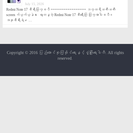
July 15, 2026
Redmi Note 17 စီးရီးထြက္ၿပီ ================= ဘက္ထရီႀကီးႀကီး 
screen က်ယ္က်ယ္နဲ႔ ေဈးတန္တဲ့ Redmi Note 17 စီးရီးေတြ ထြက္လာပါၿပီ။ 
အခုစီးရီးရဲ႕ …
Copyright © 2016
ပြည်ထောင်စုကြံ့ခိုင်ရေးနှင့်ဖွံ့ဖြိုးရေးပါတီ
. All rights
reserved.