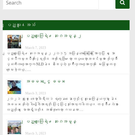
ျပည္သူ႔အသံ
ျပည္သူေတြရဲ႕ ဆႏၵအမွန္ ၂
March 7, 2023
ျပည္သူေတြရဲ႕ ဆႏၵအမွန္ ၂ ၂၀၁၅ အလြန္ အေထြေထြေ႐ြးေကာက္ပြဲ မွ ေသာ
င္ၿပိဳကမ္းၿပိဳအႏိုင္ရလို႔ အစိုးရဖြဲ႕ေတာ့ တပ္မေတာ္အၿငိမ္းစား ဗိုလ္ခ်ဳ
ပ္ႀကီးတစ္ေယာက္က NLDနဲ႔ နီးစပ္တဲ့ ပုဂၢိဳလ္တစ္ေယာက္ကို ေမးခြန္းတစ္
ခုေမးခဲ့တယ္.. …
အဓမၼ ႏွင့္ ဓမၼ
March 3, 2023
၂၀၂၁ ခုႏွစ္ ေဖေဖာ္ဝါရီလ ၁ ရက္ေန႔ေနာက္ပိုင္း လူမႈကြန္ယက္မွာ နဲ႔ 
အဓမၼ ဆိုတဲ့ ပါဠိေဝါဟာရကို တြင္တြင္သုံးလာၾကပါတယ္။ တစ္ခ်ိဳ႕လဲနား
လည္လို႔ ေျပာတာရွိသလို႔ အမ်ားစုကေတာ့ ဂဃနဏ …
ျပည္သူေတြရဲ႕ ဆႏၵအမွန္
March 3, 2023