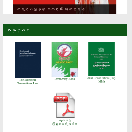
ကရင္ျပည္နယ္ သတင္းမ်ား ၾကည့္ရန္
စာအုပ္စင္
2008 Constitution (Eng-
Democracy Book
The Electronic
MM)
Transactions Law
ရွေးကောက်ပွဲ
ကြေညာစာတမ်း_မာတိကာ