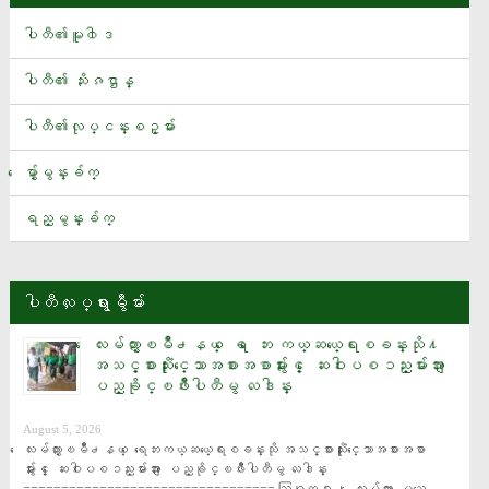
ေလ့က်င့္ေရး ဝတ္စုံ အ တြ က္ ေပါင္ သန္း ၂၀ တန္ စ ပြ န္ဆာ စာခ်ဳပ္ကို မ
ပါတီ၏မူ၀ါဒ
န္ယူ ခ်ဳပ္ဆို
ျမန္မာ့လက္ေ႐ြးစင္ အမ်ိဳးသားအသင္းႏွင့္ အမ်ိဳးသမီးအသင္းတို႔ ကြင္း သြင္း ျခ
ပါတီ၏ သႏိၷဌာန္
င္းခတ္ကစားနည္း၌ ေငြ တံဆိပ္ဆုမ်ားအသီးသီး ဆြတ္ခူး
ပါတီ၏လုပ္ငန္းစဥ္မ်ား
ေလးမ်က္ႏွာၿမိဳ႕နယ္ ေရ ေဘး ကယ္ဆယ္ေရးစခန္းသို႔ အသင့္စားသုံးႏိုင္ေသာအစား
အစာမ်ားႏွင့္ ေဆးဝါးပစၥည္းမ်ားအား ျပည္ခိုင္ၿဖိဳးပါတီမွ လႉဒါန္း
ေမွ်ာ္မွန္းခ်က္
ေရႀကီးနစ္ျမဳပ္မႈဒဏ္ခံရသည့္ ေက်း႐ြာမ်ားရွိ ျပည္သူမ်ားအား ျပည္ခိုင္ၿဖိဳး
ရည္မွန္းခ်က္
ပါတီက ကူညီေထာက္ပံ့
ေတာင္ကိုရီးယားမွာ အပူလႈိင္းေၾကာင့္ ေသဆုံးသူ ၁၉ ဦးအထိရွိလာ
ေလးမ်က္ႏွာ ျပည္သူ႔လႊတ္ေတာ္ကိုယ္စားလွယ္ ဦးျမင့္စိုး၊ (ျမင့္စိုး-နတလ) ၊
ပါတီလႈပ္ရွားမွဳမ်ား
ေရ ေဘး သင့္ေနေသာ ၿမိဳ႕ေပၚ ရပ္ ကြက္ မ်ားကို လိုက္လံၾကည့္ရႈ။
ေလးမ်က္ႏွာၿမိဳ႕နယ္ ေရ ေဘး ကယ္ဆယ္ေရးစခန္းသို႔
ျပည္ခိုင္ၿဖိဳးပါတီဒုဥကၠ႒မွ ဝါဆိုသကၤန္းႏွင့္ လႉ ဖြယ္ ဝတၳဳအစုစုတို႔
အသင့္စားသုံးႏိုင္ေသာအစားအစာမ်ားႏွင့္ ေဆးဝါးပစၥည္းမ်ားအား ျ
ကပ္လႉ
ပည္ခိုင္ၿဖိဳးပါတီမွ လႉဒါန္း
UFC 331 ၿပိဳင္ ပြဲ မွာ ထိပ္ဆုံးေခါင္ ပြဲ ႀကီးအျဖစ္ ထိုး ရ ေတာ့ မယ့္ လက္ရွိ
August 5, 2026
ခ်န္ပီယံ ‌Joshua Van
ေလးမ်က္ႏွာၿမိဳ႕နယ္ ေရေဘးကယ္ဆယ္ေရးစခန္းသို အသင့္စားသုံးႏိုင္ေသာအစားအစာ
မ်ားႏွင့္ ေဆးဝါးပစၥည္းမ်ားအား ျပည္ခိုင္ၿဖိဳးပါတီမွ လႉဒါန္း 