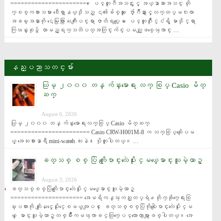
======================= ေပၚတူဂီအသင္းႏွင့္ အယ္နာဆာအသင္း တို
က္စစ္ကစားသမား စီေရာ္နယ္ဒိုသည္ ၎၏ခ်စ္သူ ေဂ်ာ္ဂ်ီနာႏွင့္လက္ထပ္မဂၤလာ
အခမ္းအနားကို ၎ေမြးဖြားႀကီးျပင္းရာ ဇာတိရပ္ေျမ ေပၚတူဂီႏိုင္ငံရွိ မာဒိုင္ရာ
ကြၽန္းစု၌ လာမည့္ရက္သတၱပတ္အတြင္းက်င္းပမည္ျဖစ္ေၾကာင္း …
နည္းပညာသတင္းမ်ား
ယြမ္ ၂၀၀၀ တန္ က်န္းမာေရး လက္ စြပ္ Casio မိတ္
ဆက္
August 6, 2026
ယြမ္ ၂၀၀၀ တန္ က်န္းမာေရးလက္စြပ္ Casio မိတ္ဆက္ 
======================= Casio CRW-H001M-8 က လက္စြပ္ဆိုေပမ
ယ့္ အေသးစားနာရီ mini-watch ေလးနဲ႔ ပိုတူပါတယ္။ …
ေခတ္သစ္ စစ္ ပြဲ ကိုေျပာင္းလဲေပးႏိုင္မယ့္ေမာင္းသူမဲ့ယာဥ္
August 3, 2026
ေခတ္သစ္စစ္ပြဲကိုေျပာင္းလဲေပးႏိုင္မယ့္ေမာင္းသူမဲ့ယာဥ္ 
===================== အေမရိကန္ၾကည္းတပ္ရဲ႕တိုက္ခိုက္ေရးစြ
မ္းပကားကို တိုးျမႇင့္ေပးႏိုင္ေစမယ့္အျပင္ ေခတ္သစ္စစ္ပြဲကိုပါေျပာင္းလဲေပးႏိုင္မ
ယ့္ ေမာင္းသူမဲ့ယာဥ္တစ္မ်ိဳးကမၾကာခင္ထြက္ေပၚလာေတာ့မွာျဖစ္ပါတယ္။ အေ