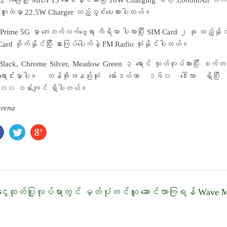
ူးထဲမှာ 22.5W Charger ထည့်သွင်းပေးထားပါတယ်။
Prime 5G မှာ ဘေးဘက်လက်ဗွေရာ ကိရိယာ ပါလာပြီး SIM Card ၂ ခု ထည့်န
ard စိုက်နိုင်ပြီး နားကြပ်ပေါက်နဲ့ FM Radio သုံးနိုင်ပါတယ်။
Black, Chrome Silver, Meadow Green ၃ ရောင် ထုတ်လုပ်ထားပြီး စက
ောင်းမှာပါ။ တန်ဖိုးအနည်းဆုံး မော်ဒယ်ဟာ ၁၆၀ ဒေါ်လာ ရှိပြီး 
၀ ဝန်းကျင် ရှိပါတယ်။
arena
၊ငွေထုတ်ပြုလုပ်ရာတွင် မှတ်ပုံတင်ယူ ဆောင်လာကြရန် Wave 