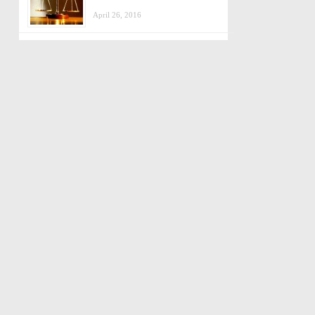
April 26, 2016