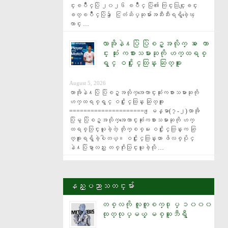
င္းၿပိဳင္ပြဲ ၂၀၂၆ ၿပိဳင္ ပြဲ၏ ကြင္းသြင္းျခင္း
ခတ္ၿပိဳင္ပြဲ၌ ေငြတံဆိပ္ဆုမ်ားအသီးသီးရရွိခဲ့ေၾ
ကာင္း …
လာအိုနဲ႔ပြဲ ပြဲစဥ္အလိုက္ အ ေကာ
င္း ဆုံး ကစားသမားဆုကို ဟက္ထရစ္
ရွင္ ဝင္းႏိုင္ထြန္း ဆြတ္ခူး
August 5, 2026
လာအိုနဲ႔ပြဲ ပြဲစဥ္အလိုက္အေကာင္းဆုံးကစားသမားဆုကို 
ဟက္ထရစ္ရွင္ ဝင္းႏိုင္ထြန္း ဆြတ္ခူး 
====================== ျမန္မာ(၇-၂)လာအို
ပြဲမွ ပြဲစဥ္အလိုက္အေကာင္းဆုံးကစားသမားဆုကို ဟက္
ထရစ္သြင္းယူခဲ့တဲ့ တိုက္စစ္မႉး ဝင္းႏိုင္ထြန္းက ဆြ
တ္ခူးရရွိခဲ့ပါတယ္။ ဝင္းႏိုင္ထြန္းဟာ ဖိလစ္ပိုင္
နဲ႔ပြဲမွာလည္း တစ္ဂိုးသြင္းယူခဲ့လို …
နည္းပညာသတင္းမ်ား
တစ္လကို လူတူစက္႐ုပ္ ၁၀၀၀
ထုတ္လုပ္မယ့္ မစ္ဆူဘီရွီ