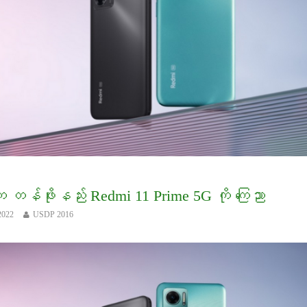
းႏွင့္ ေဆးဝါးပစၥည္းမ်ားအား ျပည္ခိုင္ၿဖိဳးပါတီမွ လႉဒါန္း
ီက ကူညီေထာက္ပံ့
 တန်ဖိုးနည်း Redmi 11 Prime 5G ကို ကြေညာ
2022
USDP 2016