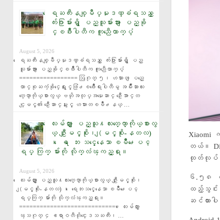
ေရႀကီးနစ္ျမဳပ္မႈဒဏ္ခံရသည့္ ေ
က်း႐ြာမ်ားရွိ ျပည္သူမ်ားအား ျပည္ခို
င္ၿဖိဳးပါတီက ကူညီေထာက္ပံ့
August 5, 2026
ေရႀကီးနစ္ျမဳပ္မႈဒဏ္ခံရသည့္ ေက်း႐ြာမ်ားရွိ ျပည္
သူမ်ားအား ျပည္ခိုင္ၿဖိဳးပါတီက ကူညီေထာက္ပံ့ 
================= ဩဂုတ္ ၅၊ ဟသၤာတ ျပည္ေ
ထာင္စုႀကံ့ခိုင္ေရးႏွင့္ဖြံ႕ၿဖိဳးေရးပါတီမွ အမ်ိဳးသားလႊ
တ္ေတာ္ကိုယ္စားလွယ္ ဗဟိုအလုပ္အမႈေဆာင္ ဦးေအာင္တ
င္ျမင့္၏ ဦးေဆာင္မႈႏွင့္ ဟသၤာတၿမိဳ႕နယ္ …
ေလးမ်က္ႏွာ ျပည္သူ႔လႊတ္ေတာ္ကိုယ္စားလွ
ယ္ ဦးျမင့္စိုး၊ (ျမင့္စိုး-နတလ)
Xiaomi က
၊ ေရ ေဘး သင့္ေနေသာ ၿမိဳ႕ေပၚ
တယ်။ Dime
ရပ္ ကြက္ မ်ားကို လိုက္လံၾကည့္ရႈ။
ထုတ်လုပ်
August 5, 2026
၆.၅၈ လက
ေလးမ်က္ႏွာ ျပည္သူ႔လႊတ္ေတာ္ကိုယ္စားလွယ္ ဦးျမင့္စိုး၊ 
ထည့်သွင်
(ျမင့္စိုး-နတလ) ၊ ေရေဘးသင့္ေနေသာ ၿမိဳ႕ေပၚ 
ရပ္ကြက္ မ်ားကို လိုက္လံၾကည့္ရႈ။ 
ဆင်ထားပ
============================= ေလးမ်က္ႏွာ 
ၾသဂုတ္ ၄ ဧရာဝတီတိုင္းေဒသႀကီး၊ …
Android 1