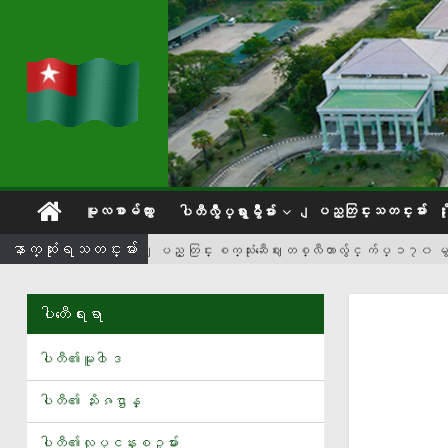
မူလစာမ်က္ႏွာ
ျပည္တြင္းသတင္းမ်ား
ပါတီလွဳပ္ရွားမွဳမ်ား
ေနာက္ဆံုးရသတင္းမ်ား
ျပည္ တြင္း စက္သုံးဆီေဈး တစ္လီတာလွ်င္ က်ပ္ ၁၇
တစ္လကို လူတူစက္႐ုပ္ ၁၀၀၀ ထုတ္လုပ္မယ့္ မစ္
UFC 331 ၿပိဳင္ ပြဲ မွာ ထိပ္ဆုံးေခါင္ ပြဲ ႀကီးအျဖစ္ ထိုး ရ ေတာ့ မယ့္ လက္ရွိ ခ်
ပါတီေရးရာ
ယြမ္ ၂၀၀၀ တန္ က်န္းမာေရး လက္ စြပ္ Casio မိတ္ဆက္
ပါတီ၏မူ၀ါဒ
ႏိုင္ငံေတာ္သမၼတ ထိုင္းႏိုင္ငံသို႔ ေရာက္ရွိ
ပါတီ၏ သႏိၷဌာန္
ေလ့က်င့္ေရး ဝတ္စုံ အ တြ က္ ေပါင္ သန္း ၂၀ တန္ စ ပြ န္ဆာ စာခ်ဳပ္ကို မန္ယူ ခ
ျမန္မာ့လက္ေ႐ြးစင္ အမ်ိဳးသားအသင္းႏွင့္ အမ်ိဳးသမီးအသင္းတို႔ ကြင္း သြင္း ျခင္း
ပါတီ၏လုပ္ငန္းစဥ္မ်ား