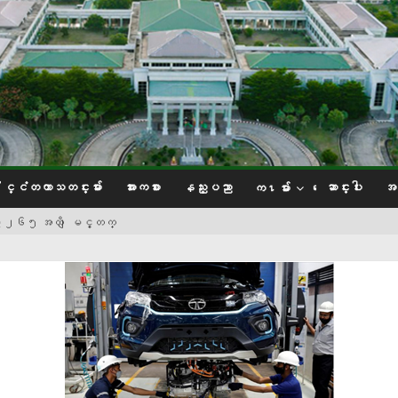
ႏိုင္ငံတကာသတင္းမ်ား
အားကစား
နည္းပညာ
ေဆာင္းပါး
အင
က႑မ်ား
၀ မွ ၂၆၅ အထိ ျမင့္တက္
ဆူဘီရွီ
န္ပီယံ ‌Joshua Van
်ဳပ္ဆို
ခတ္ကစားနည္း၌ ေငြ တံဆိပ္ဆုမ်ားအသီးသီး ဆြတ္ခူး