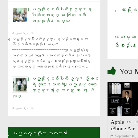
ျပည္ခိုင္ၿဖိဳးပါတီဒုဥကၠ႒မွ
လားရှိုး
←
ဝါဆိုသကၤန္းႏွင့္ လႉ ဖြယ္ ဝတၳဳ
အစုစုတို႔ ကပ္လႉ
August 5, 2026
လကမ္ဘာသို
ျပည္ခိုင္ၿဖိဳးပါတီဒုဥကၠ႒မွ ဝါဆိုသကၤန္းႏွင့္ လႉ
ဖြယ္ ဝတၳဳအစုစုတို႔ ကပ္လႉ 
စီစဉ်နေ
========================= (ျပည္တြင္း)ၾ
သဂုတ္ ၄ ေနျပည္ေတာ္ ၊တပ္ကုန္းၿမိဳ႕နယ္ အေနာ္
ရထာရပ္ကြက္ ၿမိဳ႕ေရွ႕စႏၵာ႐ုံဘုန္းေတာ္ႀကီးေက်ာင္း
မွ သက္ေတာ္ရွည္ ဆရာေတာ္ဘုရားႀကီးအား ၾသဂုတ္လ …
You 
ျပည္ခိုင္ၿဖိဳးပါတီ ဥကၠ႒ ဦးခင္
ရီ တိုင္းေဒသႀကီး/ျပည္နယ္ လႊတ္ေ
တာ္ဥကၠ႒မ်ားႏွင့္ အစည္း အ ေဝး ျပဳ
လုပ္
August 3, 2026
Apple က အပါး
iPhone Air က
ျပည္နယ္ႏွင့္တိုင္း သတင္းမ်ား
September 10,