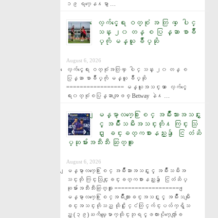
၁၉ ရက္ေန႔မွာ …
ေလ့က်င့္ေရး ဝတ္စုံ အ တြ က္ ေပါင္
သန္း ၂၀ တန္ စ ပြ န္ဆာ စာခ်ဳ
ပ္ကို မန္ယူ ခ်ဳပ္ဆို
August 6, 2026
ေလ့က်င့္ေရး ဝတ္စုံအတြက္ ေပါင္ သန္း ၂၀ တန္ စ
ပြန္ဆာ စာခ်ဳပ္ကို မန္ယူ ခ်ဳပ္ဆို 
================= မန္ယူအသင္းဟာ ေလ့က်င့္ေ
ရး၀တ္စုံစပြန္ဆာအျဖစ္ Betway နဲ႔ …
ျမန္မာ့လက္ေ႐ြးစင္ အမ်ိဳးသားအသင္းႏွ
င့္ အမ်ိဳးသမီးအသင္းတို႔ ကြင္း သြ
င္း ျခင္းခတ္ကစားနည္း၌ ေငြ တံဆိ
ပ္ဆုမ်ားအသီးသီး ဆြတ္ခူး
August 6, 2026
ျမန္မာ့လက္ေ႐ြးစင္ အမ်ိဳးသားအသင္းႏွင့္ အမ်ိဳးသမီးအ
သင္းတို ကြင္းသြင္းျခင္းခတ္ကစားနည္း၌ ေငြတံဆိပ္
ဆုမ်ားအသီးသီးဆြတ္ခူး ==================== ျ
မန္မာ့လက္ေ႐ြးစင္အမ်ိဳးသားျခင္းအသင္းႏွင့္ အမ်ိဳးသမီးျ
ခင္းအသင္းတိုသည္ ထိုင္းႏိုင္ငံတြင္က်င္းပလ်က္ရွိသ
ည့္ (၃၉)ႀကိမ္ေျမာက္ထိုင္းဘုရင့္ဖလားပိုက္ေက်ာ္ျခ