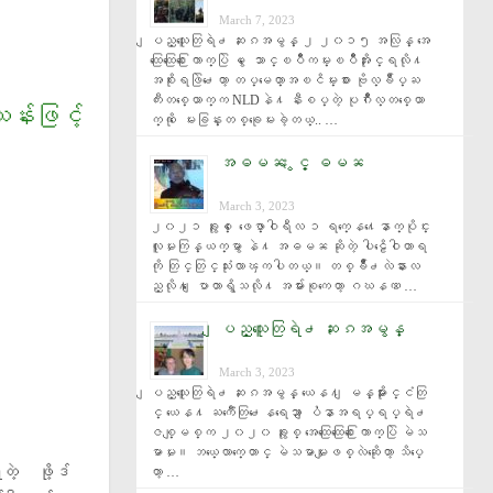
March 7, 2023
ျပည္သူေတြရဲ႕ ဆႏၵအမွန္ ၂ ၂၀၁၅ အလြန္ အေ
ထြေထြေ႐ြးေကာက္ပြဲ မွ ေသာင္ၿပိဳကမ္းၿပိဳအႏိုင္ရလို႔ 
အစိုးရဖြဲ႕ေတာ့ တပ္မေတာ္အၿငိမ္းစား ဗိုလ္ခ်ဳပ္ႀ
ကီးတစ္ေယာက္က NLDနဲ႔ နီးစပ္တဲ့ ပုဂၢိဳလ္တစ္ေယာ
န်းဖြင့်
က္ကို ေမးခြန္းတစ္ခုေမးခဲ့တယ္.. …
အဓမၼ ႏွင့္ ဓမၼ
March 3, 2023
၂၀၂၁ ခုႏွစ္ ေဖေဖာ္ဝါရီလ ၁ ရက္ေန႔ေနာက္ပိုင္း 
လူမႈကြန္ယက္မွာ နဲ႔ အဓမၼ ဆိုတဲ့ ပါဠိေဝါဟာရ
ကို တြင္တြင္သုံးလာၾကပါတယ္။ တစ္ခ်ိဳ႕လဲနားလ
ည္လို႔ ေျပာတာရွိသလို႔ အမ်ားစုကေတာ့ ဂဃနဏ …
ျပည္သူေတြရဲ႕ ဆႏၵအမွန္
March 3, 2023
ျပည္သူေတြရဲ႕ ဆႏၵအမွန္ ယေန႔ ျမန္မာႏိုင္ငံတြ
င္ ယေန႔ ႀကဳံေတြ႕ေနရေသာ ျပႆနာအရပ္ရပ္ရဲ႕ 
ဇစ္ျမစ္က ၂၀၂၀ ခုႏွစ္ အေထြေထြေ႐ြးေကာက္ပြဲ မဲသ
မာမႈ။ ဘယ္ေလာက္ေတာင္ မဲသမာမႈျဖစ္လဲဆိုေတာ့ သိပ္ေ
ဲ့ ဖို့ဒ်
တာ့ …