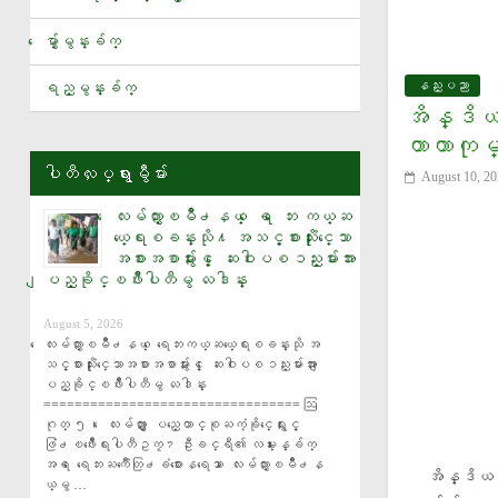
ေလးမ်က္ႏွာၿမိဳ႕နယ္ ေရ ေဘး ကယ္ဆယ္ေရးစခန္းသို႔ အသင့္စားသုံးႏိုင္ေသာအစားအစာမ်ာ
ေမွ်ာ္မွန္းခ်က္
ေရႀကီးနစ္ျမဳပ္မႈဒဏ္ခံရသည့္ ေက်း႐ြာမ်ားရွိ ျပည္သူမ်ားအား ျပည္ခိုင္ၿဖိဳးပါတ
နည္းပညာ
ရည္မွန္းခ်က္
ဒီယိုမန္ဒီကို ရီးယဲလ္မက္ဒရစ္အသင္း ေခၚယူ
အိန္ဒိယရ
တာတာကု
ပါတီလႈပ္ရွားမွဳမ်ား
August 10, 2
ေလးမ်က္ႏွာၿမိဳ႕နယ္ ေရ ေဘး ကယ္ဆ
ယ္ေရးစခန္းသို႔ အသင့္စားသုံးႏိုင္ေသာ
အစားအစာမ်ားႏွင့္ ေဆးဝါးပစၥည္းမ်ားအား
ျပည္ခိုင္ၿဖိဳးပါတီမွ လႉဒါန္း
August 5, 2026
ေလးမ်က္ႏွာၿမိဳ႕နယ္ ေရေဘးကယ္ဆယ္ေရးစခန္းသို အ
သင့္စားသုံးႏိုင္ေသာအစားအစာမ်ားႏွင့္ ေဆးဝါးပစၥည္းမ်ားအား ျ
ပည္ခိုင္ၿဖိဳးပါတီမွ လႉဒါန္း 
================================= ဩ
ဂုတ္ ၅၊ ေလးမ်က္ႏွာ ျပည္ေထာင္စုႀကံ့ခိုင္ေရးႏွင့္
ဖြံ႕ၿဖိဳးေရးပါတီဥကၠ႒ ဦးခင္ရီ၏ လမ္းၫႊန္ခ်က္
အရ ေရေဘးႀကဳံေတြ႕ခံစားေနရေသာ ေလးမ်က္ႏွာၿမိဳ႕န
အိန္ဒိယ 
ယ္မွ …