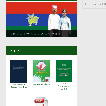
Comments Of
ကရင္ျပည္နယ္ သတင္းမ်ား ၾကည့္ရန္
စာအုပ္စင္
2008
Democracy Book
The Electronic
Constitution
Transactions Law
(Eng-MM)