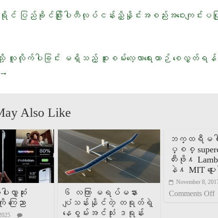
ခရိုင် ပြည်ခိုင်ဖြိုးပါတီလုပ်ငန်းညှိနှိုင်းအစည်းအဝေးကျင်းပပ
့ လူလိုက်ပါခြင်း မရှိသည့် စူးစမ်းလေ့လာရေးယာဉ် စေလွှတ်ရန်
→
May Also Like
ဘက္ထရီမပါဝ
ပ္စစ္ super
တီးဖို႔ Lamb
နဲ႔ MIT ပူးေ
November 8, 201
လွှာဆုံး
၆ လကြာ မရပ်မနား
Comments Off
ို ကြေညာ
ပျံသန်းနိုင်တဲ့ တရုတ်ရဲ့
နေစွမ်းအင်သုံး ဒရုန်း
 2025