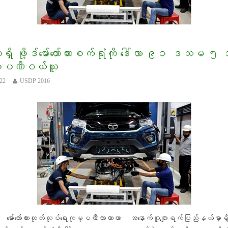
းႏွင့္ ေဆးဝါးပစၥည္းမ်ားအား ျပည္ခိုင္ၿဖိဳးပါတီမွ လႉဒါန္း
ီက ကူညီေထာက္ပံ့
ှိ ဖို့ဒ်မော်တော်ကားစက်ရုံကို ဒေါ်လာ ၉၁ ဒသမ ၅ သ
မ္ပဏီဝယ်ယူ
022
USDP 2016
မော်တော်ကားထုတ်လုပ်ရေးကုမ္ပဏီတာတာဟာ အနောက်ဂူဂျာရက်ပြည်နယ်မှာရှိတ