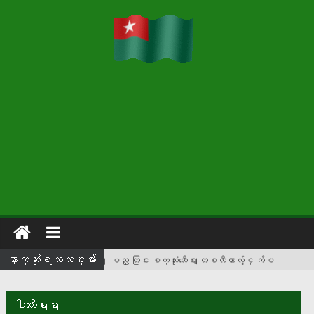
ေနာက္ဆံုးရသတင္းမ်ား
ျပည္ တြင္း စက္သုံးဆီေဈး တစ္လီတာလွ်င္ က်ပ္
၁၇၀ မွ ၂၆၅ အထိ ျမင့္တက္
တစ္လကို လူတူစက္႐ုပ္ ၁၀၀၀ ထုတ္လုပ္မယ့္ မစ္ဆူဘီရွီ
ပါတီေရးရာ