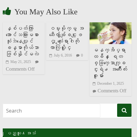
You May Also Like
နှစ်ပတ်ကြာ
ဝမ္းဗိုက္မွ အ
အောင်သကြားမစား
ဆီေလွ်ာ့ခ်ျခင္းျဖ
သုံးဘဲနေလျှင်
င့္ ႏွလံုးေရာဂါကို
ခန္ဓာကိုယ်ဘာ
ကာကြယ္ႏုိင္
မနက္အိပ္ရာ
ဖြစ်နိုင်မလဲ
July 6, 2016
0
ထခ်ိန္ ေရတ
May 21, 2025
စ္ခြက္ေသာက္ျခ
Comments Off
င္းရဲ႕ အက်ိဳးေက်း
ဇူးမ်ား
December 1, 2025
Comments Off
ျပည္သူ႔အသံ