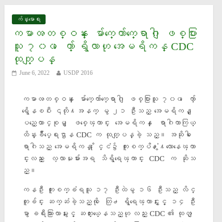
က်န္းမာေရး
ကမာၻတစ္ဝန္း ေမ်ာက္ေက်ာက္ေရာဂါ ျဖစ္ပြား
သူ ၇၀၀ ေက်ာ္ ရွိလာဟု အေမရိကန္ CDC
ထုတ္ျပန္
June 6, 2022
USDP 2016
ကမာၻတစ္ဝန္း ေမ်ာက္ေက်ာက္ေရာဂါ ျဖစ္ပြားသူ ၇၀၀ ေက်ာ္
ရွိေနၿပီး ၎တို႔အနက္ မွ ၂၁ ဦးသည္ အေမရိကန္ ျ
ပည္ေထာင္စုမွ ျဖစ္ေၾကာင္း အေမရိကန္ ေရာဂါကာကြယ္
ထိန္းခ်ဳပ္ေရးဌာန CDC က ထုတ္ျပန္ခဲ့ သည္။ အဆိုပါ ေ
ရာဂါသည္ အေမရိကန္ ႏိုင္ငံ၌ ကူးစက္ပ်ံ႕ႏွံ႔လာေနေၾကာ
င္းလည္း ေလ့လာမႈမ်ားအရ သိရွိရေၾကာင္း CDC က ဆိုသ
ည္။
ကနဦး ကူးစက္ခံရသူ ၁၇ ဦးထဲမွ ၁၆ ဦးသည္ လိင္
တူခ်င္း ဆက္ဆံခဲ့သည္ကို ေတြ႕ ရွိရေၾကာင္းႏွင့္ ၁၄ ဦး
မွာ ခရီးသြားလာမႈႏွင့္ ဆက္ႏႊယ္ေနသည္ဟု လည္း CDC ၏ ထုတ္ ျ