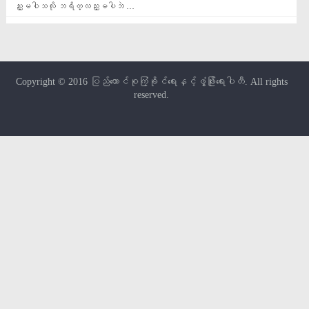
ည္းမပါသလို ဘရိတ္လည္းမပါဘဲ …
Copyright © 2016
ပြည်ထောင်စုကြံ့ခိုင်ရေးနှင့်ဖွံ့ဖြိုးရေးပါတီ
. All rights
reserved.