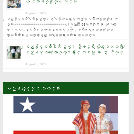
ယ္ ဝတၳဳအစုစုတို႔ ကပ္လႉ
August 5, 2026
ျပည္ခိုင္ၿဖိဳးပါတီဒုဥကၠ႒မွ ဝါဆိုသကၤန္းႏွင့္ လႉဖြယ္ ဝတၳဳအစုစုတို႔ က
ပ္လႉ ========================= (ျပည္တြင္း)ၾသဂုတ္ ၄ ေနျပည္ေ
တာ္ ၊တပ္ကုန္းၿမိဳ႕နယ္ အေနာ္ရထာရပ္ကြက္ ၿမိဳ႕ေရွ႕စႏၵာ႐ုံဘုန္းေ
တာ္ႀကီးေက်ာင္းမွ သက္ေတာ္ရွည္ ဆရာေတာ္ဘုရားႀကီးအား ၾသဂုတ္လ …
ျပည္ခိုင္ၿဖိဳးပါတီ ဥကၠ႒ ဦးခင္ရီ တိုင္းေဒသႀကီး/ျ
ပည္နယ္ လႊတ္ေတာ္ဥကၠ႒မ်ားႏွင့္ အစည္း အ ေဝး ျပဳလုပ္
August 3, 2026
ျပည္နယ္ႏွင့္တိုင္း သတင္းမ်ား