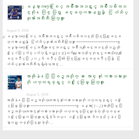
ျမန္မာ့လက္ေ႐ြးစင္ အမ်ိဳးသားအသင္းႏွင့္ အမ်ိဳးသမီးအသ
င္းတို႔ ကြင္း သြင္း ျခင္းခတ္ကစားနည္း၌ ေငြ တံဆိပ္
ဆုမ်ားအသီးသီး ဆြတ္ခူး
August 6, 2026
ျမန္မာ့လက္ေ႐ြးစင္ အမ်ိဳးသားအသင္းႏွင့္ အမ်ိဳးသမီးအသင္းတို ကြင္းသြင္းျခင္းခ
တ္ကစားနည္း၌ ေငြတံဆိပ္ဆုမ်ားအသီးသီးဆြတ္ခူး ==================== ျ
မန္မာ့လက္ေ႐ြးစင္အမ်ိဳးသားျခင္းအသင္းႏွင့္ အမ်ိဳးသမီးျခင္းအသင္းတိုသည္ ထို
င္းႏိုင္ငံတြင္က်င္းပလ်က္ရွိသည့္ (၃၉)ႀကိမ္ေျမာက္ထိုင္းဘုရင့္ဖလားပိုက္ေက်ာ္ျ
ခင္းၿပိဳင္ပြဲ ၂၀၂၆ ၿပိဳင္ ပြဲ၏ ကြင္းသြင္းျခင္းခတ္ၿပိဳင္ပြဲ၌ ေငြ
တံဆိပ္ဆုမ်ားအသီးသီးရရွိခဲ့ေၾကာင္း …
လာအိုနဲ႔ပြဲ ပြဲစဥ္အလိုက္ အ ေကာင္း ဆုံး ကစားသမားဆု
ကို ဟက္ထရစ္ရွင္ ဝင္းႏိုင္ထြန္း ဆြတ္ခူး
August 5, 2026
လာအိုနဲ႔ပြဲ ပြဲစဥ္အလိုက္အေကာင္းဆုံးကစားသမားဆုကို ဟက္ထရစ္ရွင္ ဝင္းႏို
င္ထြန္း ဆြတ္ခူး ====================== ျမန္မာ(၇-၂)လာအိုပြဲမွ ပြဲ
စဥ္အလိုက္အေကာင္းဆုံးကစားသမားဆုကို ဟက္ထရစ္သြင္းယူခဲ့တဲ့ တိုက္စစ္မႉး 
ဝင္းႏိုင္ထြန္းက ဆြတ္ခူးရရွိခဲ့ပါတယ္။ ဝင္းႏိုင္ထြန္းဟာ ဖိလစ္ပိုင္နဲ႔ပြဲ
မွာလည္း တစ္ဂိုးသြင္းယူခဲ့လို …