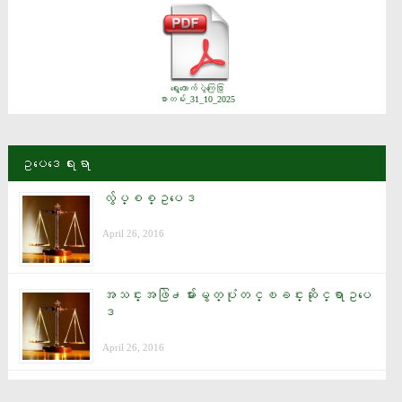
ရွေးကောက်ပွဲကြေငြာ
စာတမ်း_31_10_2025
ဥပေဒေရးရာ
လွ်ပ္စစ္ဥပေဒ
April 26, 2016
အသင္းအဖြဲ႕မ်ားမွတ္ပုံတင္ၿခင္းဆိုင္ရာဥပေ
ဒ
April 26, 2016