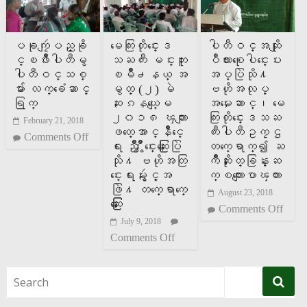
ပခုကၠဴျပည္ခို
မ​ေကြးတိုင္​း​ေဒ
ပါတီဝင္​အဆိုျ
င္ၿဖိဳးပါတီမွ
သႀကီး မင္​းဘူး
ပဳလႊာစု​ေပါင္​း​ေပး
ပါတီဝင္သစ္
ၿမိဳ႕နယ္​ အ
အပ္​ပြဲသို႔
မ်ား လက္ခံေဆာင္
မွတ္​ (၂) မဲ
ဗဟိုအလုပ္​
ရြက္
ဆႏၵနယ္​​ေျမ
အမႈ​ေဆာင္​၊ မ​ေ
၂၀၁၈ ၾကားျ
ကြးတိုင္​း​ေဒသႀ
February 21, 2018
ဖတ္ေအာင္နိဳင္ေ
ကီးပါတီဥကၠဌ
Comments Off
ရး ညိွဳ ႏွိဳင္း​ေဆြးေႏြးပြဲ
တက္​​ေရာက္​၍ ႀ
သို႔ ဗဟိုအတြ
ကိဳဆိုႏႈတ္​ခြန္​းဆ
င္​း​ေရးမွဴးႏွင့္အ
က္​စကား​ေျပာၾကား
ဖြဲ႔ တက္ေရာက္ေ
August 23, 2018
ဆြးေႏြး
Comments Off
July 9, 2018
Comments Off