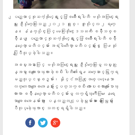
ျပည္ေထာင္စုႀကံ့ခိုင္ေရးႏွင့္ဖြံ့ၿဖိဳးေရးပါတီ ဗဟိုအတြင္းေရး
မွူး ဦးပိုက္ေထြးသည္ ၂၀၂၁ ခုႏွစ္၊ ဇူလိုင္လ ၂ ရက္ေ
န႔ နံနက္ပိုင္းတြင္ မေကြးတိုင္းေဒသႀကီး ၿမိဳ့သစ္ၿ
မိဳ့နယ္ ျပည္ေထာင္စုႀကံ့ခိုင္ေရးႏွင့္ဖြံ့ၿဖိဳးေရးပါတီ ၿမိဳ့
နယ္ေကာ္မတီဝင္မ်ား အရံပါတီေကာ္မတီဝင္မ်ားႏွင့္ ေတြ႕ဆုံ
ပြဲျပဳလုပ္ခဲ့ပါသည္။
အခမ္းအနားတြင္ ဗဟိုအတြင္းေရးမွူး ဦးပိုက္ေထြးမွ လမ္းညႊ
န္အမွာစကားေျပာၾကားခဲ့ၿပီး ပါတီ၏ေရွ႕ဆက္ေဆာင္ရြက္ရ
မည့္လုပ္ငန္းစဥ္မ်ား၊ နိုင္ငံအတြင္းျဖစ္ေပၚေနေသာ
လတ္တေလာအေျခအေနမ်ားႏွင့္ပတ္သက္ၿပီး အားေပးစကားမ်ားေျပာၾ
ကားကာ ၿမိဳ့နယ္ေကာ္မတီဝင္မ်ားမွ လက္ရွိၾကဳံေတြ႕ေနရေ
သာအေျခအေနမ်ားအား ျပန္လည္တင္ျပခဲ့မွုမ်ားအား ေဆြးေႏြးမွုမ်ား ျ
ပဳလုပ္ခဲ့ေၾကာင္း သတင္းရရွိပါသည္။