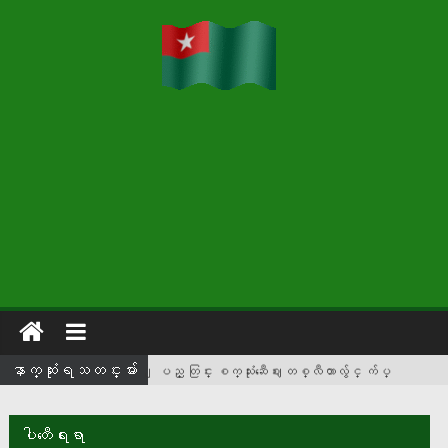
ေနာက္ဆံုးရသတင္းမ်ား
ျပည္ တြင္း စက္သုံးဆီေဈး တစ္လီတာလွ်င္ က်ပ္
၁၇၀ မွ ၂၆၅ အထိ ျမင့္တက္
တစ္လကို လူတူစက္႐ုပ္ ၁၀၀၀ ထုတ္လုပ္မယ့္ မစ္ဆူဘီရွီ
ပါတီေရးရာ