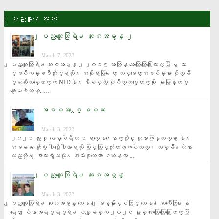
ျပည္သူ႔အသံ
ျပည္သူေတြရဲ႕ ဆႏၵအမွန္ ၂
March 7, 2023
ျပည္သူေတြရဲ႕ ဆႏၵအမွန္ ၂ ၂၀၁၅ အလြန္ အေထြေထြေ႐ြးေကာက္ပြဲ မွ ေသာ
င္ၿပိဳကမ္းၿပိဳအႏိုင္ရလို႔ အစိုးရဖြဲ႕ေတာ့ တပ္မေတာ္အၿငိမ္းစား ဗိုလ္ခ်ဳ
ပ္ႀကီးတစ္ေယာက္က NLDနဲ႔ နီးစပ္တဲ့ ပုဂၢိဳလ္တစ္ေယာက္ကို ေမးခြန္းတစ္
ခုေမးခဲ့တယ္.. …
အဓမၼ ႏွင့္ ဓမၼ
March 3, 2023
၂၀၂၁ ခုႏွစ္ ေဖေဖာ္ဝါရီလ ၁ ရက္ေန႔ေနာက္ပိုင္း လူမႈကြန္ယက္မွာ နဲ႔ 
အဓမၼ ဆိုတဲ့ ပါဠိေဝါဟာရကို တြင္တြင္သုံးလာၾကပါတယ္။ တစ္ခ်ိဳ႕လဲနား
လည္လို႔ ေျပာတာရွိသလို႔ အမ်ားစုကေတာ့ ဂဃနဏ …
ျပည္သူေတြရဲ႕ ဆႏၵအမွန္
March 3, 2023
ျပည္သူေတြရဲ႕ ဆႏၵအမွန္ ယေန႔ ျမန္မာႏိုင္ငံတြင္ ယေန႔ ႀကဳံေတြ႕ေန
ရေသာ ျပႆနာအရပ္ရပ္ရဲ႕ ဇစ္ျမစ္က ၂၀၂၀ ခုႏွစ္ အေထြေထြေ႐ြးေကာက္ပြဲ 