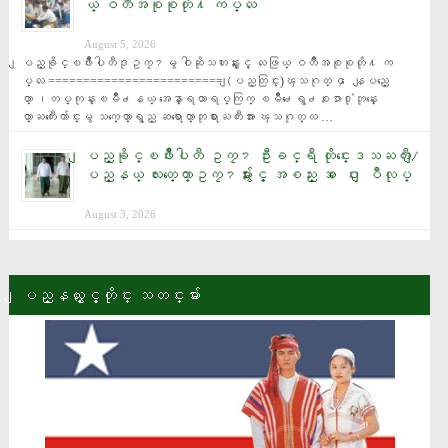
ယ္ ဝတၳဳအစုစုတို႔ ကပ္လႉ
August 5, 2026
ျပည္ခိုင္ၿဖိဳးပါတီဒုဥကၠ႒မွ ဝါဆိုသကၤန္းႏွင့္ လႉဖြယ္ ဝတၳဳအစုစုတို႔ က
ပ္လႉ ========================= (ျပည္တြင္း)ၾသဂုတ္ ၄ ေနျပည္ေ
တာ္ ၊တပ္ကုန္းၿမိဳ႕နယ္ အေနာ္ရထာရပ္ကြက္ ၿမိဳ႕ေရွ႕စႏၵာ႐ုံဘုန္းေ
တာ္ႀကီးေက်ာင္းမွ သက္ေတာ္ရွည္ ဆရာေတာ္ဘုရားႀကီးအား ၾသဂုတ္လ …
ျပည္ခိုင္ၿဖိဳးပါတီ ဥကၠ႒ ဦးခင္ရီ တိုင္းေဒသႀကီး/ျ
ပည္နယ္ လႊတ္ေတာ္ဥကၠ႒မ်ားႏွင့္ အစည္း အ ေဝး ျပဳလုပ္
August 3, 2026
ျပည္နယ္ႏွင့္တိုင္း သတင္းမ်ား