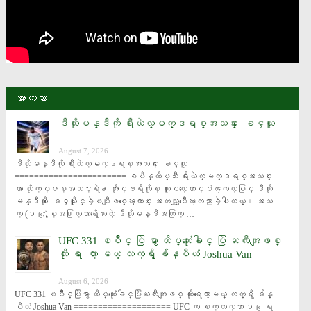
အားကစား
ဒီယိုမန္ဒီကို ရီးယဲလ္မက္ဒရစ္အသင္း ေခၚယူ
August 7, 2026
ဒီယိုမန္ဒီကို ရီးယဲလ္မက္ဒရစ္အသင္း ေခၚယူ 
======================= စပိန္ထိပ္သီး ရီးယဲလ္မက္ဒရစ္အသင္း
ဟာ လိုက္ပ္ဇစ္အသင္းရဲ႕ အိုင္ဗရီကိုစ္ လူငယ္ေတာင္ပံၾကယ္ပြင့္ ဒီယို
မန္ဒီကို ေခၚယူႏိုင္ခဲ့ၿပီျဖစ္ေၾကာင္း အတည္ျပဳေၾကညာခဲ့ပါတယ္။ အသ
က္ (၁၉)ႏွစ္အ႐ြယ္သာရွိေသးတဲ့ ဒီယိုမန္ဒီအတြက္ …
UFC 331 ၿပိဳင္ ပြဲ မွာ ထိပ္ဆုံးေခါင္ ပြဲ ႀကီးအျဖစ္
ထိုး ရ ေတာ့ မယ့္ လက္ရွိ ခ်န္ပီယံ ‌Joshua Van
August 6, 2026
UFC 331 ၿပိဳင္ပြဲမွာ ထိပ္ဆုံးေခါင္ပြဲႀကီးအျဖစ္ ထိုးရေတာ့မယ့္ လက္ရွိ ခ်န္
ပီယံ ‌Joshua Van ==================== UFC က စက္တက္ဘာ ၁၉ ရ