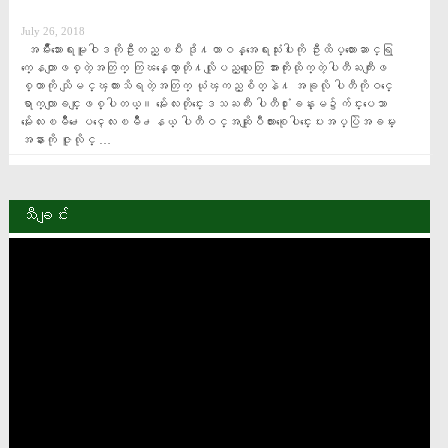
July 26, 2018
  အမ်ဳိးသားေရးမူဝါဒကိုဦးတည္ၿပီး ဒို႔တာဝန္အေရးသံုးပါးကို ဦးထိပ္ထားေဆာင္ရြ
က္ေနတာျဖစ္တဲ့အတြက္ ကြၽန္ေတာ္တို႔လိုျပည္သူေတြ အားကိုးထိုက္တဲ့ပါတီႀကီးျဖ
စ္တာကို သိျမင္ၾကားသိရတဲ့အတြက္ ယံုၾကည္စိတ္နဲ႔ အခုလို ပါတီကိုဝင္ေ
ရာက္လာျခင္းျဖစ္ပါတယ္​။ မႏၲေလးတိုင္းေဒသႀကီး ပါတီ႐ံုးခန္းမ၌က်င္းပေသာ 
မႏၲေလးၿမိဳ႕ေပၚေလးၿမိဳ႕နယ္ ပါတီဝင္အဆုိျပဳလႊာစုေပါင္းေပးအပ္ပြဲအခမ္း
အနားကုိ ဇူလိုင္ …
သီချင်း