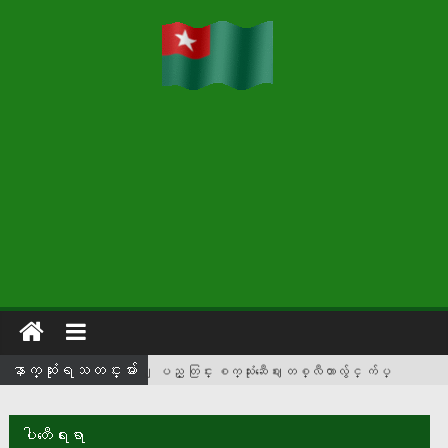
ေနာက္ဆံုးရသတင္းမ်ား
ျပည္ တြင္း စက္သုံးဆီေဈး တစ္လီတာလွ်င္ က်ပ္
၁၇၀ မွ ၂၆၅ အထိ ျမင့္တက္
တစ္လကို လူတူစက္႐ုပ္ ၁၀၀၀ ထုတ္လုပ္မယ့္ မစ္ဆူဘီရွီ
ပါတီေရးရာ