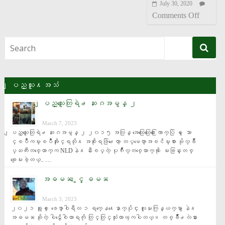
July 30, 2020
Comments Off
ျပည္သူ႔အသံ
ျပည္သူေတြရဲ႕ ဆႏၵအမွန္ ၂
March 7, 2023
ျပည္သူေတြရဲ႕ ဆႏၵအမွန္ ၂ ၂၀၁၅ အလြန္ အေထြေထြေ႐ြးေကာက္ပြဲ မွ ေသာ
င္ၿပိဳကမ္းၿပိဳအႏိုင္ရလို႔ အစိုးရဖြဲ႕ေတာ့ တပ္မေတာ္အၿငိမ္းစား ဗိုလ္ခ်ဳ
ပ္ႀကီးတစ္ေယာက္က NLDနဲ႔ နီးစပ္တဲ့ ပုဂၢိဳလ္တစ္ေယာက္ကို ေမးခြန္းတစ္
ခုေမးခဲ့တယ္.. …
အဓမၼ ႏွင့္ ဓမၼ
March 3, 2023
၂၀၂၁ ခုႏွစ္ ေဖေဖာ္ဝါရီလ ၁ ရက္ေန႔ေနာက္ပိုင္း လူမႈကြန္ယက္မွာ နဲ႔ 
အဓမၼ ဆိုတဲ့ ပါဠိေဝါဟာရကို တြင္တြင္သုံးလာၾကပါတယ္။ တစ္ခ်ိဳ႕လဲနား