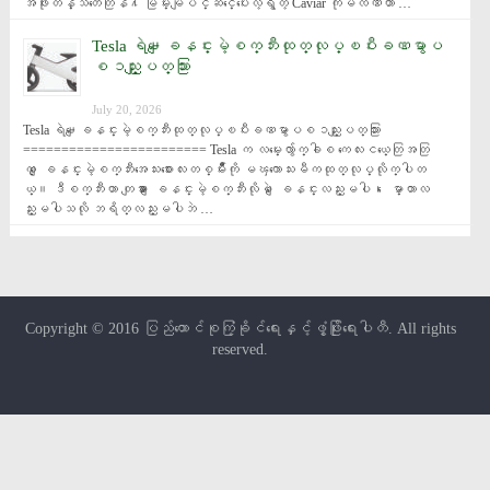
အဖိုးတန္သတၱဳေတြနဲ႔ မြမ္းမံျပင္ဆင္ေပးေလ့ရွိတဲ့ Caviar ကုမၸဏီဟာ …
Tesla ရဲ႕‌ေျခနင္းမဲ့စက္ဘီးထုတ္လုပ္ၿပီးခဏမွာပ
စၥည္းျပတ္သြား
July 20, 2026
Tesla ရဲ႕‌ေျခနင္းမဲ့စက္ဘီးထုတ္လုပ္ၿပီးခဏမွာပစၥည္းျပတ္သြား 
======================== Tesla က လမ္းေလွ်ာက္ခါစ ကေလးငယ္ေတြအတြ
က္ ေျခနင္းမဲ့စက္ဘီးအေသးစားေလးတစ္မ်ိဳးကို မၾကာေသးမီကထုတ္လုပ္လိုက္ပါတ
ယ္။ ဒီစက္ဘီးဟာ တျခား ေျခနင္းမဲ့စက္ဘီးလိုပဲ ေျခနင္းလည္းမပါ၊ ေမာ္တာလ
ည္းမပါသလို ဘရိတ္လည္းမပါဘဲ …
Copyright © 2016
ပြည်ထောင်စုကြံ့ခိုင်ရေးနှင့်ဖွံ့ဖြိုးရေးပါတီ
. All rights
reserved.