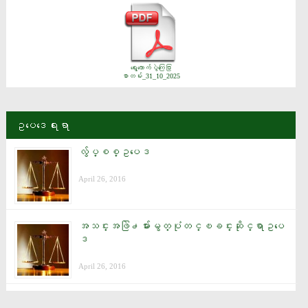
ရွေးကောက်ပွဲကြေငြာ
စာတမ်း_31_10_2025
ဥပေဒေရးရာ
လွ်ပ္စစ္ဥပေဒ
April 26, 2016
အသင္းအဖြဲ႕မ်ားမွတ္ပုံတင္ၿခင္းဆိုင္ရာဥပေ
ဒ
April 26, 2016