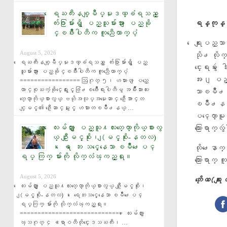
ေရႀကီးနစ္ျမဳပ္မႈဒဏ္ခံရသည့္ ေ
ရန္ကုန္
က်း႐ြာမ်ားရွိ ျပည္သူမ်ားအား ျပည္ခို
င္ၿဖိဳးပါတီက ကူညီေထာက္ပံ့
ေရႊျပည္သာ
August 5, 2026
သို႕ လိုက
ေရႀကီးနစ္ျမဳပ္မႈဒဏ္ခံရသည့္ ေက်း႐ြာမ်ားရွိ ျပည္
င္းေရးမွဴ
သူမ်ားအား ျပည္ခိုင္ၿဖိဳးပါတီက ကူညီေထာက္ပံ့ 
အး၊ ျပည္ခ
================= ဩဂုတ္ ၅၊ ဟသၤာတ ျပည္ေ
ထာင္စုႀကံ့ခိုင္ေရးႏွင့္ဖြံ႕ၿဖိဳးေရးပါတီမွ အမ်ိဳးသားလႊ
သာၿမိဳ႕နယ
တ္ေတာ္ကိုယ္စားလွယ္ ဗဟိုအလုပ္အမႈေဆာင္ ဦးေအာင္တ
ၿမိဳ႕နယ္
င္ျမင့္၏ ဦးေဆာင္မႈႏွင့္ ဟသၤာတၿမိဳ႕နယ္ …
ပၚေတာ္မူ ဘ
ေလးမ်က္ႏွာ ျပည္သူ႔လႊတ္ေတာ္ကိုယ္စားလွ
သြားေရာက္လ
ယ္ ဦးျမင့္စိုး၊ (ျမင့္စိုး-နတလ)
၊ ေရ ေဘး သင့္ေနေသာ ၿမိဳ႕ေပၚ
ထို႕ေနာက
ရပ္ ကြက္ မ်ားကို လိုက္လံၾကည့္ရႈ။
သြားေရာက္ 
August 5, 2026
ဘိုေတ(ေရႊ
ေလးမ်က္ႏွာ ျပည္သူ႔လႊတ္ေတာ္ကိုယ္စားလွယ္ ဦးျမင့္စိုး၊ 
(ျမင့္စိုး-နတလ) ၊ ေရေဘးသင့္ေနေသာ ၿမိဳ႕ေပၚ 
ရပ္ကြက္ မ်ားကို လိုက္လံၾကည့္ရႈ။ 
============================= ေလးမ်က္ႏွာ 
ၾသဂုတ္ ၄ ဧရာဝတီတိုင္းေဒသႀကီး၊ …