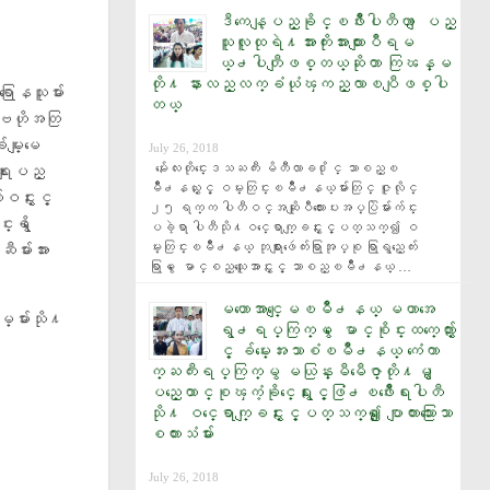
ဒီကေန့ျပည္ခုိင္ၿဖိဳးပါတီဟာ ျပည္
သူလူထုရဲ႔အားကိုးအားထားျပဳရမ
ယ္႕ပါတီျဖစ္တယ္ဆိုတာ ကြၽန္မ
တို႔ နားလည္လက္ခံယုံၾကည္လာၿပီျဖစ္ပါ
ြာေနသူမ်ား
တယ္
ီ ဗဟိုအတြ
မ္းျမေ
July 26, 2018
  မႏၲေလးတိုင္းေဒသႀကီး မိတီၴလာခ႐ိုင္ သာစည္ၿ
ေရႊျပည္
မိဳ႕နယ္ႏွင့္ ဝမ္းတြင္းၿမိဳ႕နယ္မ်ားတြင္ ဇူလိုင္ 
င္းႏွင့္
၂၅ ရက္က ပါတီဝင္အဆိုျပဳလႊာေပးအပ္ပြဲမ်ားက်င္း
ရွိ ေ
ပခဲ့ရာ ပါတီသို႔ဝင္ေရာက္ျခင္းႏွင့္ပတ္သက္၍ ဝ
မ္းတြင္းၿမိဳ႕နယ္ ဘုရားျဖဴေက်းရြာအုပ္စု ရြာရွည္ေက်း
ီမ်ားအား
ရြာမွ ေမာင္စည္သူေအာင္ႏွင့္ သာစည္ၿမိဳ႕နယ္ …
မဟာေအာင္ေျမၿမိဳ႕နယ္ မဟာအေ
္မ်ားသို႔
ရွ႕ရပ္ကြက္မွ ေမာင္စုိင္းထက္ေက်ာ္ႏွ
င့္ ခ်မ္းေအးသာစံၿမိဳ႕နယ္ ကံေကာ
က္ႀကီးရပ္ကြက္မွ မယြန္းမီမီေဇာ္တုိ႔မွ ျ
ပည္ေထာင္စုၾကံ့ခုိင္ေရးႏွင့္ဖြံ႕ၿဖိဳးေရးပါတီ
သုိ႔ ဝင္ေရာက္ျခင္းႏွင့္ပတ္သက္၍ ​ေျပာျကားသြား​ေသာ
စကားသံမ်ား
July 26, 2018