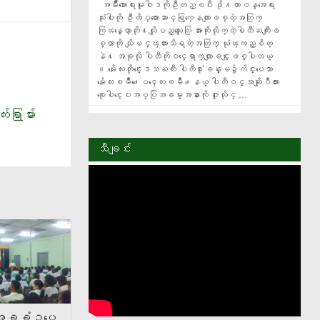
  အမ်ဳိးသားေရးမူဝါဒကိုဦးတည္ၿပီး ဒို႔တာဝန္အေရး
သံုးပါးကို ဦးထိပ္ထားေဆာင္ရြက္ေနတာျဖစ္တဲ့အတြက္ 
ကြၽန္ေတာ္တို႔လိုျပည္သူေတြ အားကိုးထိုက္တဲ့ပါတီႀကီးျဖ
စ္တာကို သိျမင္ၾကားသိရတဲ့အတြက္ ယံုၾကည္စိတ္
နဲ႔ အခုလို ပါတီကိုဝင္ေရာက္လာျခင္းျဖစ္ပါတယ္​
။ မႏၲေလးတိုင္းေဒသႀကီး ပါတီ႐ံုးခန္းမ၌က်င္းပေသာ 
မႏၲေလးၿမိဳ႕ေပၚေလးၿမိဳ႕နယ္ ပါတီဝင္အဆုိျပဳလႊာ
စုေပါင္းေပးအပ္ပြဲအခမ္းအနားကုိ ဇူလိုင္ …
ြာမ်ား
သီချင်း
အေျခခံဥပေ