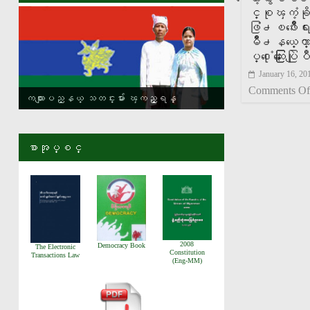
င္စုၾကံ့ခိုင
ဖြံ႕ၿဖိဳးေ
မိဳ႕နယ္ေက
ပ္႐ံုေဆြးေႏြးပြဲ
January 16, 20
Comments Of
ကရင္ျပည္နယ္ သတင္းမ်ား ၾကည့္ရန္
စာအုပ္စင္
2008
Democracy Book
The Electronic
Constitution
Transactions Law
(Eng-MM)