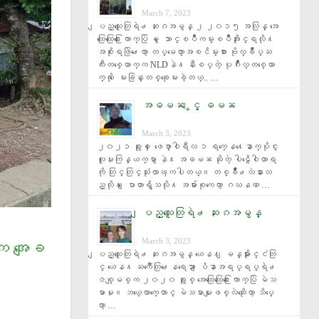
March 7, 2023
ျပည္သူေတြရဲ႕ ဆႏၵအမွန္ ၂ ၂၀၁၅ အလြန္ အေ
ထြေထြေ႐ြးေကာက္ပြဲ မွ ေသာင္ၿပိဳကမ္းၿပိဳအႏိုင္ရလို႔ 
အစိုးရဖြဲ႕ေတာ့ တပ္မေတာ္အၿငိမ္းစား ဗိုလ္ခ်ဳပ္ႀ
ကီးတစ္ေယာက္က NLDနဲ႔ နီးစပ္တဲ့ ပုဂၢိဳလ္တစ္ေယာ
က္ကို ေမးခြန္းတစ္ခုေမးခဲ့တယ္.. …
အဓမၼ ႏွင့္ ဓမၼ
March 3, 2023
၂၀၂၁ ခုႏွစ္ ေဖေဖာ္ဝါရီလ ၁ ရက္ေန႔ေနာက္ပိုင္း 
လူမႈကြန္ယက္မွာ နဲ႔ အဓမၼ ဆိုတဲ့ ပါဠိေဝါဟာရ
ကို တြင္တြင္သုံးလာၾကပါတယ္။ တစ္ခ်ိဳ႕လဲနားလ
ည္လို႔ ေျပာတာရွိသလို႔ အမ်ားစုကေတာ့ ဂဃနဏ …
ျပည္သူေတြရဲ႕ ဆႏၵအမွန္
March 3, 2023
္က အေျခ
ျပည္သူေတြရဲ႕ ဆႏၵအမွန္ ယေန႔ ျမန္မာႏိုင္ငံတြ
င္ ယေန႔ ႀကဳံေတြ႕ေနရေသာ ျပႆနာအရပ္ရပ္ရဲ႕ 
ဇစ္ျမစ္က ၂၀၂၀ ခုႏွစ္ အေထြေထြေ႐ြးေကာက္ပြဲ မဲသ
မာမႈ။ ဘယ္ေလာက္ေတာင္ မဲသမာမႈျဖစ္လဲဆိုေတာ့ သိပ္ေ
တာ့ …