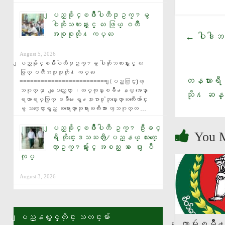
ျပည္ခိုင္ၿဖိဳးပါတီဒုဥကၠ႒မွ
ဝါဆိုသကၤန္းႏွင့္ လႉ ဖြယ္ ဝတၳဳ
အစုစုတို႔ ကပ္လႉ
ဝါဒါဘရ
←
August 5, 2026
ျပည္ခိုင္ၿဖိဳးပါတီဒုဥကၠ႒မွ ဝါဆိုသကၤန္းႏွင့္ လႉ
ဖြယ္ ဝတၳဳအစုစုတို႔ ကပ္လႉ 
တနသၤာရီၿ
========================= (ျပည္တြင္း)ၾ
သဂုတ္ ၄ ေနျပည္ေတာ္ ၊တပ္ကုန္းၿမိဳ႕နယ္ အေနာ္
သို႔ ဆန္မ်
ရထာရပ္ကြက္ ၿမိဳ႕ေရွ႕စႏၵာ႐ုံဘုန္းေတာ္ႀကီးေက်ာင္း
မွ သက္ေတာ္ရွည္ ဆရာေတာ္ဘုရားႀကီးအား ၾသဂုတ္လ …
ျပည္ခိုင္ၿဖိဳးပါတီ ဥကၠ႒ ဦးခင္
You 
ရီ တိုင္းေဒသႀကီး/ျပည္နယ္ လႊတ္ေ
တာ္ဥကၠ႒မ်ားႏွင့္ အစည္း အ ေဝး ျပဳ
လုပ္
August 3, 2026
ျပည္နယ္ႏွင့္တိုင္း သတင္းမ်ား
ေကာ့မွဴးၿမိ