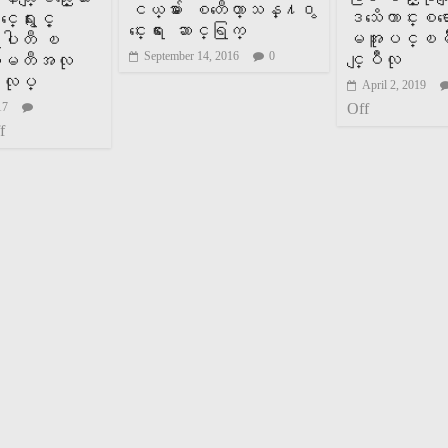
ငယ္မ်ား ေစတီေတာ္သန္႔႐ွ
ဒသိေကာင္းစရာေဟာေ
္ေရးႏွင့္
င္းေရး ေဆာင္ရြက္
မအူပင္ၿမ
ရးပါတီ ၿ
September 14, 2016
0
င္ျပဳလု
ာ္မတီအလု
ျပဳလုပ္
April 2, 2019
Off
17
f