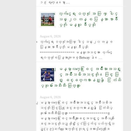
၁၉ ရက္ေန႔မွာ …
ေလ့က်င့္ေရး ဝတ္စုံ အ တြ က္ ေပါင္
သန္း ၂၀ တန္ စ ပြ န္ဆာ စာခ်ဳ
ပ္ကို မန္ယူ ခ်ဳပ္ဆို
August 6, 2026
ေလ့က်င့္ေရး ဝတ္စုံအတြက္ ေပါင္ သန္း ၂၀ တန္ စ
ပြန္ဆာ စာခ်ဳပ္ကို မန္ယူ ခ်ဳပ္ဆို 
================= မန္ယူအသင္းဟာ ေလ့က်င့္ေ
ရး၀တ္စုံစပြန္ဆာအျဖစ္ Betway နဲ႔ …
ျမန္မာ့လက္ေ႐ြးစင္ အမ်ိဳးသားအသင္းႏွ
င့္ အမ်ိဳးသမီးအသင္းတို႔ ကြင္း သြ
င္း ျခင္းခတ္ကစားနည္း၌ ေငြ တံဆိ
ပ္ဆုမ်ားအသီးသီး ဆြတ္ခူး
August 6, 2026
ျမန္မာ့လက္ေ႐ြးစင္ အမ်ိဳးသားအသင္းႏွင့္ အမ်ိဳးသမီးအ
သင္းတို ကြင္းသြင္းျခင္းခတ္ကစားနည္း၌ ေငြတံဆိပ္
ဆုမ်ားအသီးသီးဆြတ္ခူး ==================== ျ
မန္မာ့လက္ေ႐ြးစင္အမ်ိဳးသားျခင္းအသင္းႏွင့္ အမ်ိဳးသမီးျ
ခင္းအသင္းတိုသည္ ထိုင္းႏိုင္ငံတြင္က်င္းပလ်က္ရွိသ
ည့္ (၃၉)ႀကိမ္ေျမာက္ထိုင္းဘုရင့္ဖလားပိုက္ေက်ာ္ျခ