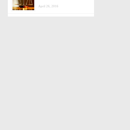
April 26, 2016