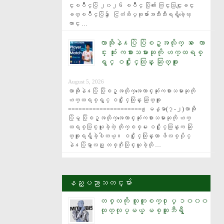
င္းၿပိဳင္ပြဲ ၂၀၂၆ ၿပိဳင္ ပြဲ၏ ကြင္းသြင္းျခင္း
ခတ္ၿပိဳင္ပြဲ၌ ေငြတံဆိပ္ဆုမ်ားအသီးသီးရရွိခဲ့ေၾ
ကာင္း …
လာအိုနဲ႔ပြဲ ပြဲစဥ္အလိုက္ အ ေကာ
င္း ဆုံး ကစားသမားဆုကို ဟက္ထရစ္
ရွင္ ဝင္းႏိုင္ထြန္း ဆြတ္ခူး
August 5, 2026
လာအိုနဲ႔ပြဲ ပြဲစဥ္အလိုက္အေကာင္းဆုံးကစားသမားဆုကို 
ဟက္ထရစ္ရွင္ ဝင္းႏိုင္ထြန္း ဆြတ္ခူး 
====================== ျမန္မာ(၇-၂)လာအို
ပြဲမွ ပြဲစဥ္အလိုက္အေကာင္းဆုံးကစားသမားဆုကို ဟက္
ထရစ္သြင္းယူခဲ့တဲ့ တိုက္စစ္မႉး ဝင္းႏိုင္ထြန္းက ဆြ
တ္ခူးရရွိခဲ့ပါတယ္။ ဝင္းႏိုင္ထြန္းဟာ ဖိလစ္ပိုင္
နဲ႔ပြဲမွာလည္း တစ္ဂိုးသြင္းယူခဲ့လို …
နည္းပညာသတင္းမ်ား
တစ္လကို လူတူစက္႐ုပ္ ၁၀၀၀
ထုတ္လုပ္မယ့္ မစ္ဆူဘီရွီ