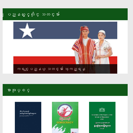
ျပည္နယ္ႏွင့္တိုင္း သတင္းမ်ား
ကရင္ျပည္နယ္ သတင္းမ်ား ၾကည့္ရန္
စာအုပ္စင္