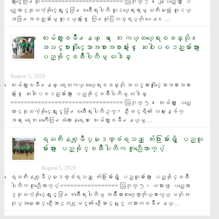
မ်ားႏွင့္ေတြ႕ဆုံ ======================== ဩဂုတ္ ၇၊ ေနျပည္ေတာ္ ျပ
ည္ေထာင္စုႀကံ့ခိုင္ေရးႏွင့္ဖြံ႕ၿဖိဳးေရးပါတီ လူငယ္ေရးရာမွ ႀကီးမႉး၍ လူငယ္
အဖြဲ႕အစည္းမ်ားမွ လူငယ္မ်ားႏွင့္ ေတြ႕ဆုံပြဲတစ္ရပ္ကို ယေန႔ …
ေလးမ်က္ႏွာၿမိဳ႕နယ္ ေရ ေဘး ကယ္ဆယ္ေရးစခန္းသို႔
အသင့္စားသုံးႏိုင္ေသာအစားအစာမ်ားႏွင့္ ေဆးဝါးပစၥည္းမ်ားအား ျ
ပည္ခိုင္ၿဖိဳးပါတီမွ လႉဒါန္း
August 5, 2026
ေလးမ်က္ႏွာၿမိဳ႕နယ္ ေရေဘးကယ္ဆယ္ေရးစခန္းသို အသင့္စားသုံးႏိုင္ေသာအစားအစာ
မ်ားႏွင့္ ေဆးဝါးပစၥည္းမ်ားအား ျပည္ခိုင္ၿဖိဳးပါတီမွ လႉဒါန္း 
================================= ဩဂုတ္ ၅၊ ေလးမ်က္ႏွာ ျပည္ေ
ထာင္စုႀကံ့ခိုင္ေရးႏွင့္ဖြံ႕ၿဖိဳးေရးပါတီဥကၠ႒ ဦးခင္ရီ၏ လမ္းၫႊန္ခ်က္
အရ ေရေဘးႀကဳံေတြ႕ခံစားေနရေသာ ေလးမ်က္ႏွာၿမိဳ႕နယ္မွ …
ေရႀကီးနစ္ျမဳပ္မႈဒဏ္ခံရသည့္ ေက်း႐ြာမ်ားရွိ ျပည္သူ
မ်ားအား ျပည္ခိုင္ၿဖိဳးပါတီက ကူညီေထာက္ပံ့
August 5, 2026
ေရႀကီးနစ္ျမဳပ္မႈဒဏ္ခံရသည့္ ေက်း႐ြာမ်ားရွိ ျပည္သူမ်ားအား ျပည္ခိုင္ၿဖိဳး
ပါတီက ကူညီေထာက္ပံ့ ================= ဩဂုတ္ ၅၊ ဟသၤာတ ျပည္ေထာ
င္စုႀကံ့ခိုင္ေရးႏွင့္ဖြံ႕ၿဖိဳးေရးပါတီမွ အမ်ိဳးသားလႊတ္ေတာ္ကိုယ္စားလွယ္ ဗဟိုအ
လုပ္အမႈေဆာင္ ဦးေအာင္တင္ျမင့္၏ ဦးေဆာင္မႈႏွင့္ ဟသၤာတၿမိဳ႕နယ္ …