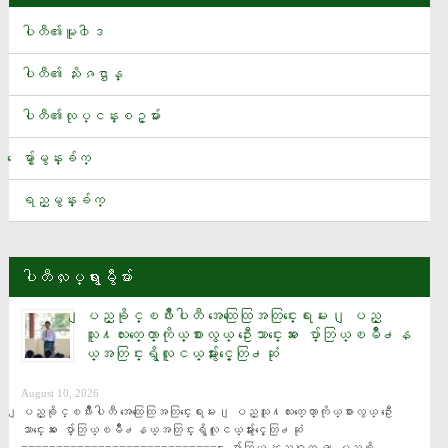
ဦးေသာင္းေအး ေပ်ာ္ဘြယ္ၿမိဳ႕နယ္အတြင္းရွိလူငယ္မ်ားႏွင့္ေတြ႕ဆုံ
ပါတီ၏မူ၀ါဒ
ဧရာဝတီတိုင္းေဒသႀကီးလႊတ္ေတာ္ ဥကၠ႒ အမ်ိဳးသားလႊတ္ေတာ္ကိုယ္စားလွယ္မ်ားႏွင့္
အမ်ိဳးသားလႊတ္ေတာ္႐ုံးဝန္ထမ္းမိသားစုမ်ားမွ ဧရာဝတီတိုင္းေဒသႀကီး ေရေဘးသ
ပါတီ၏ သႏိၷဌာန္
င့္ျပည္သူမ်ားအတြက္ ဆန္အိတ္(၂၀၀) ေထာက္ပံ့လႉဒါန္းျခင္းအခမ္းအနား
သို႔ တက္ေရာက္
ပါတီ၏လုပ္ငန္းစဥ္မ်ား
ျပည္ခိုင္ၿဖိဳးပါတီ အေထြေထြအတြင္းေရးမႉး လူငယ္အဖြဲ႕အစည္းမ်ားမွ လူင
ေမွ်ာ္မွန္းခ်က္
ယ္မ်ားႏွင့္ေတြ႕ဆုံ
ေဟာင္ေကာင္မွာ အသက္ ၁၆ ႏွစ္ေအာက္ကေလးေတြကို ဆိုရွယ္မီဒီယာအသုံးျပဳခြင့္တားျ
ရည္မွန္းခ်က္
မစ္ဖို႔ စီစဥ္ေန
ဒီယိုမန္ဒီကို ရီးယဲလ္မက္ဒရစ္အသင္း ေခၚယူ
ပါတီလႈပ္ရွားမွဳမ်ား
ျပည္ တြင္း စက္သုံးဆီေဈး တစ္လီတာလွ်င္ က်ပ္ ၁၇၀ မွ ၂၆၅ အထိ ျမင့္
တက္
ျပည္ခိုင္ၿဖိဳးပါတီ အေထြေထြအတြင္းေရးမႉး၊ ျပည္
သူ႔လႊတ္ေတာ္ကိုယ္စားလွယ္ ဦးေသာင္းေအး ေပ်ာ္ဘြယ္ၿမိဳ႕န
တစ္လကို လူတူစက္႐ုပ္ ၁၀၀၀ ထုတ္လုပ္မယ့္ မစ္ဆူဘီရွီ
ယ္အတြင္းရွိလူငယ္မ်ားႏွင့္ေတြ႕ဆုံ
UFC 331 ၿပိဳင္ ပြဲ မွာ ထိပ္ဆုံးေခါင္ ပြဲ ႀကီးအျဖစ္ ထိုး ရ ေတာ့ မယ့္ လက္ရွိ
August 10, 2026
ခ်န္ပီယံ ‌Joshua Van
ျပည္ခိုင္ၿဖိဳးပါတီ အေထြေထြအတြင္းေရးမႉး၊ ျပည္သူ႔လႊတ္ေတာ္ကိုယ္စားလွယ္ ဦးေ
ျမန္မာ့႐ိုးရာလက္ေဝွ႔ ကမာၻ႔ခ်န္ပီယံၿပိဳင္ပြဲတြင္ ႏိုင္ဝင္းထြန္း ေ႐ႊ
သာင္းေအး ေပ်ာ္ဘြယ္ၿမိဳ႕နယ္အတြင္းရွိလူငယ္မ်ားႏွင့္ေတြ႕ဆုံ 