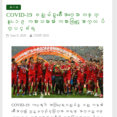
အားကစား
COVID-19 စည္းမ်ဥ္းခ်ိဳးေဖာက္ေသာ တ႐ုတ္
ယူ-၁၉ ကစားသမားမ်ား ကစားခြင့္ေျခာက္လ ပိ
တ္ပင္ခံရ
June 9, 2020
USDP 2016
COVID-19 ကပ္ေရာဂါ ကာကြယ္ေရးစည္းမ်ဥ္း စည္း ကမ္းမ်ား
ခ်ိဳးေဖာက္၍ ညဉ့္နက္ပိုင္းထြက္ကာ အရက္ ေသာက္သည့္ တ႐ု