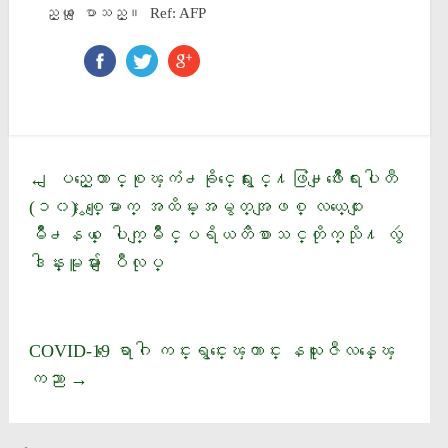
ည္ဟု ေျပာသည္။ Ref: AFP
ျပည္ေထာင္စုၾကံ႕ခုိင္ေရးႏွင္႔ဖြံ႕ျဖိဳးေရးပါတီ
←
(၁၀) ႏွစ္ေျမာက္ အထိမ္းအမွတ္အျဖစ္ လယ္ေ၀းျ
မိဳ႕နယ္ ေပါက္ျမိဳင္ပရိယတိၳစာသင္တိုက္သို႔ လွဴ
ဒါန္းမူမ်ား ျပဳလုပ္
COVID-19 ေရာဂါ ကင္းရွင္းေၾကာင္း နယူးဇီလန္ေၾ
ကညာ
→