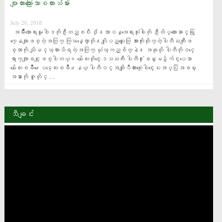
ပာျကားသြား​ေသာစကားသံမ်ား
July 26, 2018
  အမ်ဳိးသားေရးမူဝါဒကိုဦးတည္ၿပီး ဒို႔တာဝန္အေရးသံုးပါးကို ဦးထိပ္ထားေဆာင္ရြ
က္ေနတာျဖစ္တဲ့အတြက္ ကြၽန္ေတာ္တို႔လိုျပည္သူေတြ အားကိုးထိုက္တဲ့ပါတီႀကီးျဖ
စ္တာကို သိျမင္ၾကားသိရတဲ့အတြက္ ယံုၾကည္စိတ္နဲ႔ အခုလို ပါတီကိုဝင္ေ
ရာက္လာျခင္းျဖစ္ပါတယ္​။ မႏၲေလးတိုင္းေဒသႀကီး ပါတီ႐ံုးခန္းမ၌က်င္းပေသာ 
မႏၲေလးၿမိဳ႕ေပၚေလးၿမိဳ႕နယ္ ပါတီဝင္အဆုိျပဳလႊာစုေပါင္းေပးအပ္ပြဲအခမ္း
အနားကုိ ဇူလိုင္ …
သီချင်း