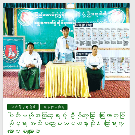
ပါတီလွဳပ္ရွားမွဳမ်ား
ရန္ကုန္တိုင္း
ပါတီဗဟိုအတြင္းေရးမွဴး ဦးပိုက္ေထြး ေရြးေကာက္ပြဲ
ဆုိင္ရာ အသိပညာေပးသင္တန္းသို႔ သြားေရာက္
အားေပးစကားေျပာ