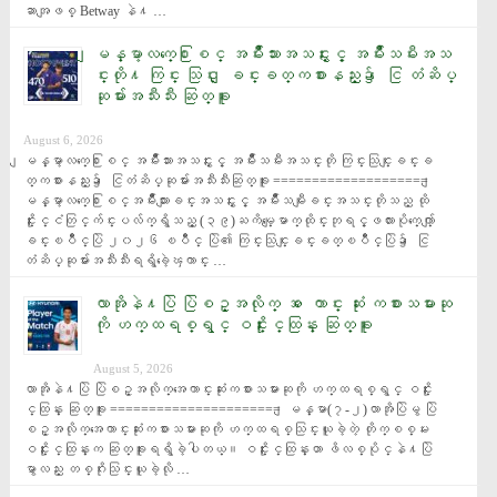
ဆာအျဖစ္ Betway နဲ႔ …
ျမန္မာ့လက္ေ႐ြးစင္ အမ်ိဳးသားအသင္းႏွင့္ အမ်ိဳးသမီးအသ
င္းတို႔ ကြင္း သြင္း ျခင္းခတ္ကစားနည္း၌ ေငြ တံဆိပ္
ဆုမ်ားအသီးသီး ဆြတ္ခူး
August 6, 2026
ျမန္မာ့လက္ေ႐ြးစင္ အမ်ိဳးသားအသင္းႏွင့္ အမ်ိဳးသမီးအသင္းတို ကြင္းသြင္းျခင္းခ
တ္ကစားနည္း၌ ေငြတံဆိပ္ဆုမ်ားအသီးသီးဆြတ္ခူး ==================== ျ
မန္မာ့လက္ေ႐ြးစင္အမ်ိဳးသားျခင္းအသင္းႏွင့္ အမ်ိဳးသမီးျခင္းအသင္းတိုသည္ ထို
င္းႏိုင္ငံတြင္က်င္းပလ်က္ရွိသည့္ (၃၉)ႀကိမ္ေျမာက္ထိုင္းဘုရင့္ဖလားပိုက္ေက်ာ္ျ
ခင္းၿပိဳင္ပြဲ ၂၀၂၆ ၿပိဳင္ ပြဲ၏ ကြင္းသြင္းျခင္းခတ္ၿပိဳင္ပြဲ၌ ေငြ
တံဆိပ္ဆုမ်ားအသီးသီးရရွိခဲ့ေၾကာင္း …
လာအိုနဲ႔ပြဲ ပြဲစဥ္အလိုက္ အ ေကာင္း ဆုံး ကစားသမားဆု
ကို ဟက္ထရစ္ရွင္ ဝင္းႏိုင္ထြန္း ဆြတ္ခူး
August 5, 2026
လာအိုနဲ႔ပြဲ ပြဲစဥ္အလိုက္အေကာင္းဆုံးကစားသမားဆုကို ဟက္ထရစ္ရွင္ ဝင္းႏို
င္ထြန္း ဆြတ္ခူး ====================== ျမန္မာ(၇-၂)လာအိုပြဲမွ ပြဲ
စဥ္အလိုက္အေကာင္းဆုံးကစားသမားဆုကို ဟက္ထရစ္သြင္းယူခဲ့တဲ့ တိုက္စစ္မႉး 
ဝင္းႏိုင္ထြန္းက ဆြတ္ခူးရရွိခဲ့ပါတယ္။ ဝင္းႏိုင္ထြန္းဟာ ဖိလစ္ပိုင္နဲ႔ပြဲ
မွာလည္း တစ္ဂိုးသြင္းယူခဲ့လို …