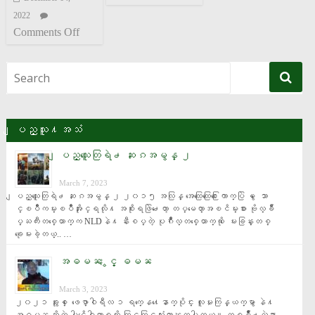
2022
Comments Off
ျပည္သူ႔အသံ
ျပည္သူေတြရဲ႕ ဆႏၵအမွန္ ၂
March 7, 2023
ျပည္သူေတြရဲ႕ ဆႏၵအမွန္ ၂ ၂၀၁၅ အလြန္ အေထြေထြေ႐ြးေကာက္ပြဲ မွ ေသာ
င္ၿပိဳကမ္းၿပိဳအႏိုင္ရလို႔ အစိုးရဖြဲ႕ေတာ့ တပ္မေတာ္အၿငိမ္းစား ဗိုလ္ခ်ဳ
ပ္ႀကီးတစ္ေယာက္က NLDနဲ႔ နီးစပ္တဲ့ ပုဂၢိဳလ္တစ္ေယာက္ကို ေမးခြန္းတစ္
ခုေမးခဲ့တယ္.. …
အဓမၼ ႏွင့္ ဓမၼ
March 3, 2023
၂၀၂၁ ခုႏွစ္ ေဖေဖာ္ဝါရီလ ၁ ရက္ေန႔ေနာက္ပိုင္း လူမႈကြန္ယက္မွာ နဲ႔ 