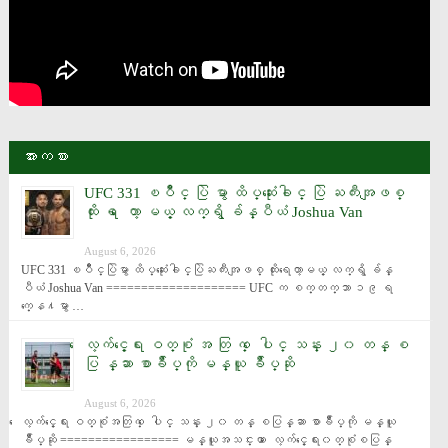
အားကစား
UFC 331 ၿပိဳင္ ပြဲ မွာ ထိပ္ဆုံးေခါင္ ပြဲ ႀကီးအျဖစ္
ထိုး ရ ေတာ့ မယ့္ လက္ရွိ ခ်န္ပီယံ ‌Joshua Van
August 6, 2026
UFC 331 ၿပိဳင္ပြဲမွာ ထိပ္ဆုံးေခါင္ပြဲႀကီးအျဖစ္ ထိုးရေတာ့မယ့္ လက္ရွိ ခ်န္
ပီယံ ‌Joshua Van ==================== UFC က စက္တက္ဘာ ၁၉ ရ
က္ေန႔မွာ …
ေလ့က်င့္ေရး ဝတ္စုံ အ တြ က္ ေပါင္ သန္း ၂၀ တန္ စ
ပြ န္ဆာ စာခ်ဳပ္ကို မန္ယူ ခ်ဳပ္ဆို
August 6, 2026
ေလ့က်င့္ေရး ဝတ္စုံအတြက္ ေပါင္ သန္း ၂၀ တန္ စပြန္ဆာ စာခ်ဳပ္ကို မန္ယူ 
ခ်ဳပ္ဆို ================= မန္ယူအသင္းဟာ ေလ့က်င့္ေရး၀တ္စုံစပြန္