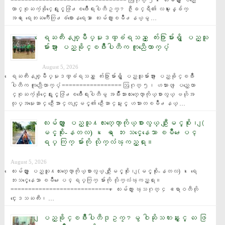
================================= ဩဂုတ္ ၅၊ ေလးမ်က္ႏွာ ျပည္ေ
ထာင္စုႀကံ့ခိုင္ေရးႏွင့္ဖြံ႕ၿဖိဳးေရးပါတီဥကၠ႒ ဦးခင္ရီ၏ လမ္းၫႊန္ခ်က္
အရ ေရေဘးႀကဳံေတြ႕ခံစားေနရေသာ ေလးမ်က္ႏွာၿမိဳ႕နယ္မွ …
ေရႀကီးနစ္ျမဳပ္မႈဒဏ္ခံရသည့္ ေက်း႐ြာမ်ားရွိ ျပည္သူ
မ်ားအား ျပည္ခိုင္ၿဖိဳးပါတီက ကူညီေထာက္ပံ့
August 5, 2026
ေရႀကီးနစ္ျမဳပ္မႈဒဏ္ခံရသည့္ ေက်း႐ြာမ်ားရွိ ျပည္သူမ်ားအား ျပည္ခိုင္ၿဖိဳး
ပါတီက ကူညီေထာက္ပံ့ ================= ဩဂုတ္ ၅၊ ဟသၤာတ ျပည္ေထာ
င္စုႀကံ့ခိုင္ေရးႏွင့္ဖြံ႕ၿဖိဳးေရးပါတီမွ အမ်ိဳးသားလႊတ္ေတာ္ကိုယ္စားလွယ္ ဗဟိုအ
လုပ္အမႈေဆာင္ ဦးေအာင္တင္ျမင့္၏ ဦးေဆာင္မႈႏွင့္ ဟသၤာတၿမိဳ႕နယ္ …
ေလးမ်က္ႏွာ ျပည္သူ႔လႊတ္ေတာ္ကိုယ္စားလွယ္ ဦးျမင့္စိုး၊ (ျ
မင့္စိုး-နတလ) ၊ ေရ ေဘး သင့္ေနေသာ ၿမိဳ႕ေပၚ
ရပ္ ကြက္ မ်ားကို လိုက္လံၾကည့္ရႈ။
August 5, 2026
ေလးမ်က္ႏွာ ျပည္သူ႔လႊတ္ေတာ္ကိုယ္စားလွယ္ ဦးျမင့္စိုး၊ (ျမင့္စိုး-နတလ) ၊ ေရေ
ဘးသင့္ေနေသာ ၿမိဳ႕ေပၚ ရပ္ကြက္ မ်ားကို လိုက္လံၾကည့္ရႈ။ 
============================= ေလးမ်က္ႏွာ ၾသဂုတ္ ၄ ဧရာဝတီတို
င္းေဒသႀကီး၊ …
ျပည္ခိုင္ၿဖိဳးပါတီဒုဥကၠ႒မွ ဝါဆိုသကၤန္းႏွင့္ လႉ ဖြ