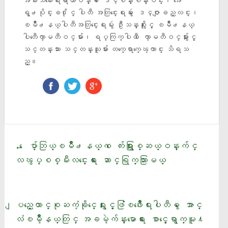
အမ်ဳိးသမီးေရးရာတာဝန္ခံ ေဒၚစန္းစန္းဝင္း၊ အေ
ရွ႕ပိုင္းခ႐ိုင္ ပါတီ အတြင္းေရးမွဴး ေဒၚဇာျခည္လင္း၊
ၿမိဳ႕နယ္ပါတီအတြင္းေရးမွဴး ဦးသန္းစိုးႏွင့္ ၿမိဳ႕နယ္
ပါတီေကာ္မတီဝင္မ်ား၊ ရပ္ကြက္ပါတီ ေကာ္မတီဝင္မ်ားႏွင့္
သင္တန္းသား သင္တန္းသူမ်ား တက္ေရာက္ေၾကာင္း သိရသ
ည္။
ေပ်ာ္ဘြယ္ၿမိဳ႕နယ္က ေက်းရြာႏွစ္ဆယ္ဝန္းက်င္
←
လၽွပ္စစ္မီးလင္းေရး ေဆာင္ရြက္သြားမယ္
ျပည္ေထာင္စုႀကံ့ခိုင္ေရးႏွင့္ဖြံံၿဖိဳးေရးပါတီမွ ေအာင္
လံၿမိဳ့နယ္တြင္ အခမဲ့က်န္းမာေရး ေစာင့္ေရွာက္မူ႔