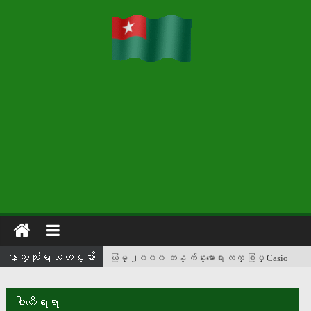
ေနာက္ဆံုးရသတင္းမ်ား
ယြမ္ ၂၀၀၀ တန္ က်န္းမာေရး လက္ စြပ္ Casio
မိတ္ဆက္
ႏိုင္ငံေတာ္သမၼတ ထိုင္းႏိုင္ငံသို႔ ေရာက္ရွိ
ပါတီေရးရာ