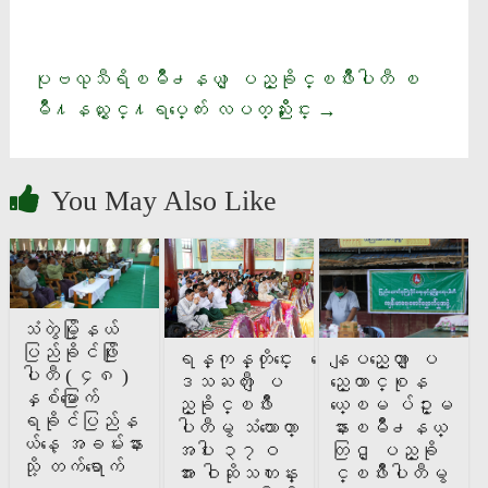
ပုဗၺသီရိၿမိဳ႕နယ္ ျပည္ခိုင္ၿဖိဳးပါတီ ၿ
မိဳ႔နယ္ႏွင္႔ရပ္ေက်း လပတ္ညိႇႏိႈင္း
→
You May Also Like
သံတွဲမြို့နယ်
ပြည်ခိုင်ဖြိုး
ေနျပည္ေတာ္ ျပ
ရန္ကုန္တိုင္းေ
ပါတီ ( ၄၈ )
ည္ေထာင္စုန
ဒသႀကီး ျပ
နှစ်မြောက်
ယ္ေၿမ ပ်ဥ္းမ
ည္ခိုင္ၿဖိဳး
ရခိုင်ပြည်န
နားၿမိဳ႕နယ္
ပါတီမွ သံဃာေတာ္
ယ်နေ့ အခမ်းနား
တြင္ ျပည္ခို
အပါး ၃၇ဝ
သို့ တက်ရောက်
င္ၿဖိဳးပါတီမွ
အား ဝါဆုိသကၤန္း