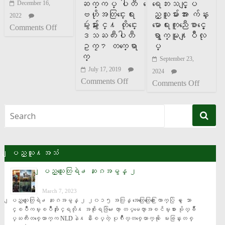
ေရေဘးသင့္ျပ
ဆက္ကပ္ ပါတီ
December 16,
ည္သူမ်ားအား က်န္း
ဗဟုိအတြင္းေရး
2022
မာေရးကူညီေစာင့္ေ
မွဴးမ်ားႏွင္႔ တုိင္းေ
Comments Off
ရွာက္မူ႔ျပဳလု
ဒသႀကီးပါတီ
ပ္
ဥကၠ႒ တက္ေရာ
က္
September 23,
July 17, 2019
2024
Comments Off
Comments Off
ျပည္သူ႔အသံ
ျပည္သူေတြရဲ႕ ဆႏၵအမွန္ ၂
March 7, 2023
ျပည္သူေတြရဲ႕ ဆႏၵအမွန္ ၂ ၂၀၁၅ အလြန္ အေထြေထြေ႐ြးေကာက္ပြဲ မွ ေသာ
င္ၿပိဳကမ္းၿပိဳအႏိုင္ရလို႔ အစိုးရဖြဲ႕ေတာ့ တပ္မေတာ္အၿငိမ္းစား ဗိုလ္ခ်ဳ
ပ္ႀကီးတစ္ေယာက္က NLDနဲ႔ နီးစပ္တဲ့ ပုဂၢိဳလ္တစ္ေယာက္ကို ေမးခြန္းတစ္