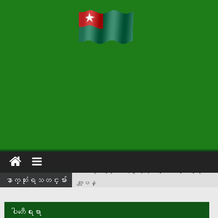
ေနာက္ဆံုးရသတင္းမ်ား
ျပည္ခိုင္ၿဖိဳးပါတီ အေထြေထြအတြင္းေရးမႉး၊ ျပည္
သူ႔လႊတ္ေတာ္ကိုယ္စားလွယ္ ဦးေသာင္းေအး ေပ်ာ္ဘြယ္ၿ
မိဳ႕နယ္အတြင္းရွိလူငယ္မ်ားႏွင့္ေတြ႕ဆုံ
ပါတီေရးရာ