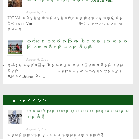
August 6, 2026
UFC 331 ၿပိဳင္ပြဲမွာ ထိပ္ဆုံးေခါင္ပြဲႀကီးအျဖစ္ ထိုးရေတာ့မယ့္ လက္ရွိ ခ်န္
ပီယံ ‌Joshua Van ==================== UFC က စက္တက္ဘာ ၁၉ ရ
က္ေန႔မွာ …
ေလ့က်င့္ေရး ဝတ္စုံ အ တြ က္ ေပါင္ သန္း ၂၀ တန္ စ
ပြ န္ဆာ စာခ်ဳပ္ကို မန္ယူ ခ်ဳပ္ဆို
August 6, 2026
ေလ့က်င့္ေရး ဝတ္စုံအတြက္ ေပါင္ သန္း ၂၀ တန္ စပြန္ဆာ စာခ်ဳပ္ကို မန္ယူ 
ခ်ဳပ္ဆို ================= မန္ယူအသင္းဟာ ေလ့က်င့္ေရး၀တ္စုံစပြန္
ဆာအျဖစ္ Betway နဲ႔ …
နည္းပညာသတင္းမ်ား
တစ္လကို လူတူစက္႐ုပ္ ၁၀၀၀ ထုတ္လုပ္မယ့္ မ
စ္ဆူဘီရွီ
August 7, 2026
တစ္လကို လူတူစက္႐ုပ္ ၁၀၀၀ ထုတ္လုပ္မယ့္ မစ္ဆူဘီရွီ 