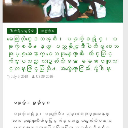
ပါတီလွဳပ္ရွားမွဳမ်ား
မေကြးတိုင္း
မေကြးတိုင္းေဒသၾကီး၊ ပခုကၠဴခရိုင္၊ ပ
ခုကၠဴၿမိဳ႕နယ္ ျပည္ခိုင္ျဖိဳးပါတီမွ စေဘ
အုပ္စုအေနာက္ စေဘဘုန္းေတာ္ႄကီး ေက်ာင္းတြင္
က်င္းပသည့္ ယဥ္ေက်းလိမၼာ ဓမၼစကူးသ
င္တန္းဖြင့္ပြဲသို႕ အလွဴေတာ္ေငြမ်ား လွဴဒါန္း
July 9, 2019
USDP 2016
ပခုကၠဴ ၊ ဇူလိုင္ ၈
ပခုကၠဴခရိုင္၊ ပခုကၠဴျမိဳ႕နယ္ စေဘအုပ္စုအေနာက္
စေဘ ဘုန္းေတာ္ႄကီးေက်ာင္းတြင္ က်င္းပသည့္ ယဥ္ေက်းလိမၼာ ဓ
မၼစကူးသင္တန္းဖြင့္ပြဲအတြက္ ျပည္ခိုင္ျဖိဳးခရိုင္