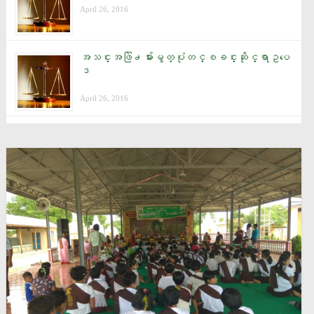
April 26, 2016
အသင္းအဖြဲ႕မ်ားမွတ္ပုံတင္ၿခင္းဆိုင္ရာဥပေ
ဒ
April 26, 2016