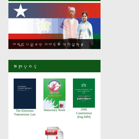
ကရင္ျပည္နယ္ သတင္းမ်ား ၾကည့္ရန္
စာအုပ္စင္
2008
Democracy Book
The Electronic
Constitution
Transactions Law
(Eng-MM)