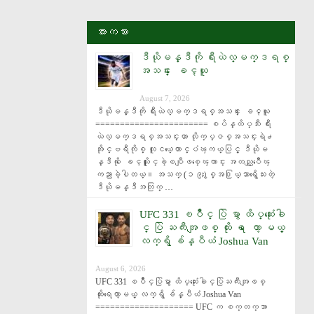
အားကစား
ဒီယိုမန္ဒီကို ရီးယဲလ္မက္ဒရစ္
အသင္း ေခၚယူ
August 7, 2026
ဒီယိုမန္ဒီကို ရီးယဲလ္မက္ဒရစ္အသင္း ေခၚယူ 
======================= စပိန္ထိပ္သီး ရီး
ယဲလ္မက္ဒရစ္အသင္းဟာ လိုက္ပ္ဇစ္အသင္းရဲ႕ 
အိုင္ဗရီကိုစ္ လူငယ္ေတာင္ပံၾကယ္ပြင့္ ဒီယိုမ
န္ဒီကို ေခၚယူႏိုင္ခဲ့ၿပီျဖစ္ေၾကာင္း အတည္ျပဳေၾ
ကညာခဲ့ပါတယ္။ အသက္ (၁၉)ႏွစ္အ႐ြယ္သာရွိေသးတဲ့ 
ဒီယိုမန္ဒီအတြက္ …
UFC 331 ၿပိဳင္ ပြဲ မွာ ထိပ္ဆုံးေခါ
င္ ပြဲ ႀကီးအျဖစ္ ထိုး ရ ေတာ့ မယ့္
လက္ရွိ ခ်န္ပီယံ ‌Joshua Van
August 6, 2026
UFC 331 ၿပိဳင္ပြဲမွာ ထိပ္ဆုံးေခါင္ပြဲႀကီးအျဖစ္ 
ထိုးရေတာ့မယ့္ လက္ရွိ ခ်န္ပီယံ ‌Joshua Van 
==================== UFC က စက္တက္ဘာ 