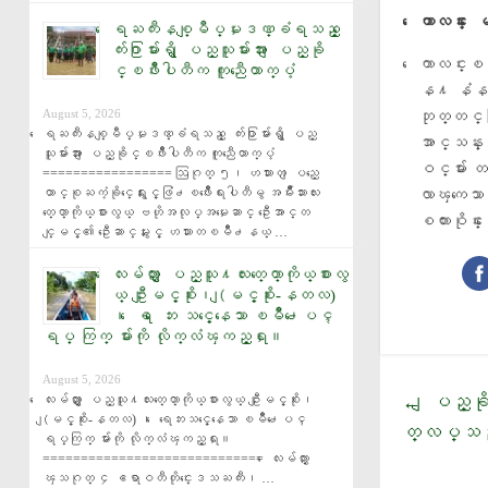
ေကာလင္း 
ေရႀကီးနစ္ျမဳပ္မႈဒဏ္ခံရသည့္ ေ
က်း႐ြာမ်ားရွိ ျပည္သူမ်ားအား ျပည္ခို
ေကာလင္းၿ
င္ၿဖိဳးပါတီက ကူညီေထာက္ပံ့
န႔ နံနက္
August 5, 2026
ဘုတ္တင္ပြ
ေရႀကီးနစ္ျမဳပ္မႈဒဏ္ခံရသည့္ ေက်း႐ြာမ်ားရွိ ျပည္
အာင္သန္း
သူမ်ားအား ျပည္ခိုင္ၿဖိဳးပါတီက ကူညီေထာက္ပံ့ 
ဝင္မ်ား 
================= ဩဂုတ္ ၅၊ ဟသၤာတ ျပည္ေ
ထာင္စုႀကံ့ခိုင္ေရးႏွင့္ဖြံ႕ၿဖိဳးေရးပါတီမွ အမ်ိဳးသားလႊ
လာၾကေသာ ပါ
တ္ေတာ္ကိုယ္စားလွယ္ ဗဟိုအလုပ္အမႈေဆာင္ ဦးေအာင္တ
စကားဝိုင္း
င္ျမင့္၏ ဦးေဆာင္မႈႏွင့္ ဟသၤာတၿမိဳ႕နယ္ …
ေလးမ်က္ႏွာ ျပည္သူ႔လႊတ္ေတာ္ကိုယ္စားလွ
ယ္ ဦးျမင့္စိုး၊ (ျမင့္စိုး-နတလ)
၊ ေရ ေဘး သင့္ေနေသာ ၿမိဳ႕ေပၚ
ရပ္ ကြက္ မ်ားကို လိုက္လံၾကည့္ရႈ။
August 5, 2026
ျပည္ခို
←
ေလးမ်က္ႏွာ ျပည္သူ႔လႊတ္ေတာ္ကိုယ္စားလွယ္ ဦးျမင့္စိုး၊ 
(ျမင့္စိုး-နတလ) ၊ ေရေဘးသင့္ေနေသာ ၿမိဳ႕ေပၚ 
တ္လပ္သည္႕ 
ရပ္ကြက္ မ်ားကို လိုက္လံၾကည့္ရႈ။ 
============================= ေလးမ်က္ႏွာ 
ၾသဂုတ္ ၄ ဧရာဝတီတိုင္းေဒသႀကီး၊ …