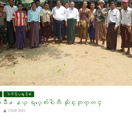
းႏွင့္ ေဆးဝါးပစၥည္းမ်ားအား ျပည္ခိုင္ၿဖိဳးပါတီမွ လႉဒါန္း
ီက ကူညီေထာက္ပံ့
ပါတီလွဳပ္ရွားမွဳမ်ား
ၿမိဳ႕နယ္ ရပ္ေက်းပါတီ ဆိုင္းဘုတ္တင္
USDP 2016