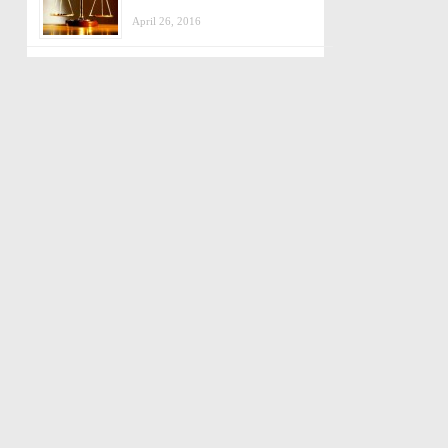
April 26, 2016