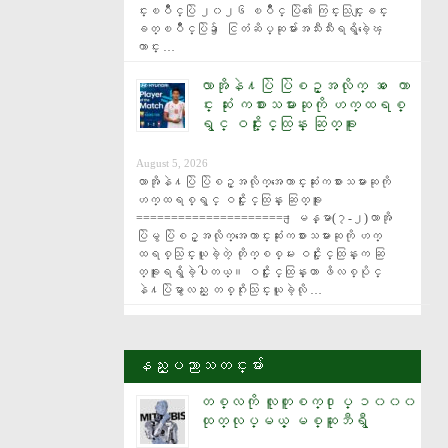
င္းၿပိဳင္ပြဲ ၂၀၂၆ ၿပိဳင္ ပြဲ၏ ကြင္းသြင္းျခင္း
ခတ္ၿပိဳင္ပြဲ၌ ေငြတံဆိပ္ဆုမ်ားအသီးသီးရရွိခဲ့ေၾ
ကာင္း …
လာအိုနဲ႔ပြဲ ပြဲစဥ္အလိုက္ အ ေကာ
င္း ဆုံး ကစားသမားဆုကို ဟက္ထရစ္
ရွင္ ဝင္းႏိုင္ထြန္း ဆြတ္ခူး
August 5, 2026
လာအိုနဲ႔ပြဲ ပြဲစဥ္အလိုက္အေကာင္းဆုံးကစားသမားဆုကို 
ဟက္ထရစ္ရွင္ ဝင္းႏိုင္ထြန္း ဆြတ္ခူး 
====================== ျမန္မာ(၇-၂)လာအို
ပြဲမွ ပြဲစဥ္အလိုက္အေကာင္းဆုံးကစားသမားဆုကို ဟက္
ထရစ္သြင္းယူခဲ့တဲ့ တိုက္စစ္မႉး ဝင္းႏိုင္ထြန္းက ဆြ
တ္ခူးရရွိခဲ့ပါတယ္။ ဝင္းႏိုင္ထြန္းဟာ ဖိလစ္ပိုင္
နဲ႔ပြဲမွာလည္း တစ္ဂိုးသြင္းယူခဲ့လို …
နည္းပညာသတင္းမ်ား
တစ္လကို လူတူစက္႐ုပ္ ၁၀၀၀
ထုတ္လုပ္မယ့္ မစ္ဆူဘီရွီ