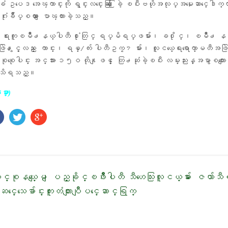
ခခံ ဥပေဒ အေၾကာင္းကို ရွင္းလင္းေဆြး ေႏြးခ့ဲ ၿပီးဗဟိုအလုပ္အမႈေဆာင္ေဒါက္
ဂုံးခ်ဳပ္စကား ေျပာၾကားခ့ဲသည္။
္ ေရႊကူၿမိဳ႕နယ္ပါတီ ႐ုံးတြင္ ရပ္မိရပ္ဖမ်ား၊ ခ႐ိုင္၊ ၿမိဳ႕ နယ
ဲ႕ႏွင့္လည္း ေကာင္း၊ ရပ္/ေက်း ပါတီဥကၠ႒ မ်ား၊ လူငယ္ေရးရာေကာ္မတီအဖြဲ႕ မ
း စုစုေပါင္း အင္အား ၁၅ဝ တို႔ျဖင့္ ေတြ႕ဆုံခဲ့ၿပီး လမ္းညႊန္အမွာစကားေ
္းသိရသည္။
မာ္)
င္စုနယ္ေျမ ျပည္ခိုင္ၿဖိဳးပါတီ သီဟေသြးလူငယ္မ်ား ေဇယ်ာသ
င္ေသေခ်ာင္းကူးတံတားျပဳျပင္ေဆာင္ရြက္