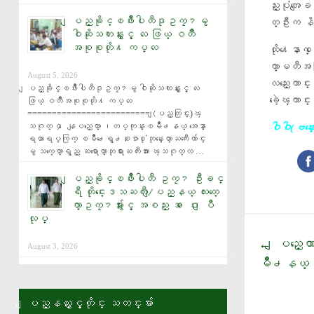
ည္းပုံအေျ
ျပည္ခိုင္ၿဖိဳးပါတီဒုဥကၠ႒မွ
တ္ဦးက နိ
ဝါဆိုသကၤန္းႏွင့္ လႉ ဖြယ္ ဝတၳဳ
အစုစုတို႔ ကပ္လႉ
ထို႔ေနာက
ကာ္မတီအဖြ
August 5, 2026
လည္းေကာင္
ျပည္ခိုင္ၿဖိဳးပါတီဒုဥကၠ႒မွ ဝါဆိုသကၤန္းႏွင့္ လႉ
ခ့ဲေၾကာင
ဖြယ္ ဝတၳဳအစုစုတို႔ ကပ္လႉ 
========================= (ျပည္တြင္း)ၾ
သဂုတ္ ၄ ေနျပည္ေတာ္ ၊တပ္ကုန္းၿမိဳ႕နယ္ အေနာ္
ဝါဝါ(ဗန္းေ
ရထာရပ္ကြက္ ၿမိဳ႕ေရွ႕စႏၵာ႐ုံဘုန္းေတာ္ႀကီးေက်ာင္း
မွ သက္ေတာ္ရွည္ ဆရာေတာ္ဘုရားႀကီးအား ၾသဂုတ္လ …
ျပည္ခိုင္ၿဖိဳးပါတီ ဥကၠ႒ ဦးခင္
ရီ တိုင္းေဒသႀကီး/ျပည္နယ္ လႊတ္ေ
တာ္ဥကၠ႒မ်ားႏွင့္ အစည္း အ ေဝး ျပဳ
လုပ္
ျပည္ေထာ
←
August 3, 2026
မိဳ႕နယ္ ဆ
ျပည္နယ္ႏွင့္တိုင္း သတင္းမ်ား