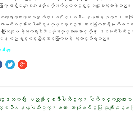
ာင္ရြက္ ထားရွိမႈ အေျခအေနတို႔ကိုအက်ယ္တဝင့္ရွင္း လင္းေျပာၾကားခဲ့သည္။
္ တက္ေရာက္လာၾကသည့္ တိုင္း၊ခ႐ိုင္၊ၿမိဳ႕နယ္မ်ားမွ ဥကၠ႒၊ အတြင္း
 ပါတီေကာ္မတီဝင္မ်ားက ပါတီေရွ႕လုပ္ငန္းစဥ္မ်ား ေဆာင္ရြက္ထားရွိမႈ ကိစၥရပ္
 ေဆြးေႏြးတင္ျပ ခဲ့ၾကရာပါတီဗဟုိအလုပ္အမႈေဆာင္ တိုင္း ေဒသႀကီးပါတီ
ျပန္ လည္ ရွင္းလင္းညိႇႏိႈင္းေဆာင္ရြက္ေပးခဲ့ ေၾကာင္းသိရသည္။
ၿမိတ္)
ုိင္းေဒသႀကီး ျပည္ခိုင္ၿဖိဳးပါတီဥကၠ႒ ပါတီဝင္ကတ္ျပားေပးအ
တ္ၿမိဳ႔နယ္ပါတီဥကၠ႒ဖလား ေဘာလုံးၿပိဳင္ပြဲ ဆုခ်ီးျမႇင္႕ပ