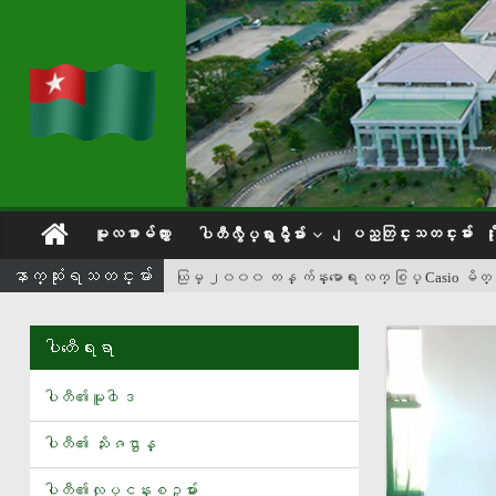
မူလစာမ်က္ႏွာ
ျပည္တြင္းသတင္းမ်ား
ပါတီလွဳပ္ရွားမွဳမ်ား
ေနာက္ဆံုးရသတင္းမ်ား
ယြမ္ ၂၀၀၀ တန္ က်န္းမာေရး လက္ စြပ္ Casio မိတ
ႏိုင္ငံေတာ္သမၼတ ထိုင္းႏိုင္ငံသို႔ ေရာက္ရွိ
ေလ့က်င့္ေရး ဝတ္စုံ အ တြ က္ ေပါင္ သန္း ၂၀ တန္ စ ပြ န္ဆာ စာခ်ဳပ္ကို မန္ယူ ခ
ပါတီေရးရာ
ျမန္မာ့လက္ေ႐ြးစင္ အမ်ိဳးသားအသင္းႏွင့္ အမ်ိဳးသမီးအသင္းတို႔ ကြင္း သြင္း ျခင္း
ပါတီ၏မူ၀ါဒ
ေလးမ်က္ႏွာၿမိဳ႕နယ္ ေရ ေဘး ကယ္ဆယ္ေရးစခန္းသို႔ အသင့္စားသုံးႏိုင္ေသာအစားအစာမ်ာ
ပါတီ၏ သႏိၷဌာန္
ေရႀကီးနစ္ျမဳပ္မႈဒဏ္ခံရသည့္ ေက်း႐ြာမ်ားရွိ ျပည္သူမ်ားအား ျပည္ခိုင္ၿဖိဳးပါတ
ေတာင္ကိုရီးယားမွာ အပူလႈိင္းေၾကာင့္ ေသဆုံးသူ ၁၉ ဦးအထိရွိလာ
ပါတီ၏လုပ္ငန္းစဥ္မ်ား