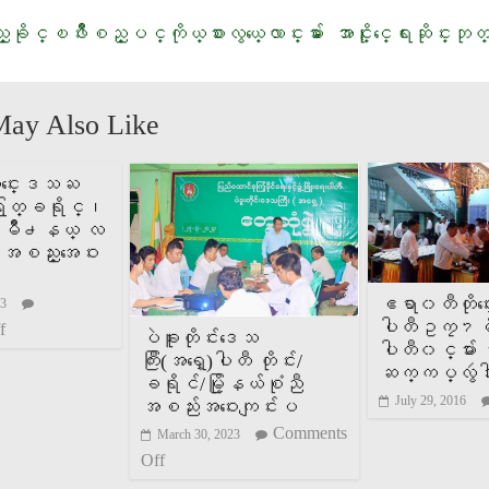
္ခိုင္ၿဖိဳးစည္ပင္ကိုယ္စားလွယ္ေလာင္းမ်ား ေအာင္ႏိုင္ေရးဆိုင္းဘု
May Also Like
ုင္းေဒသႀ
ြတ္ခရိုင္၊
မိဳ႕နယ္ လ
္အစည္းအေဝး
း
ဧရာ၀တီတိုင
23
ပါတီဥကၠ႒မိသာ
f
ပဲခူးတိုင်းဒေသ
ပါတီ၀င္မ်ား 
ကြီး(အရှေ့)ပါတီ တိုင်း/
ဆက္ကပ္လွဴဒါ
ခရိုင်/မြို့နယ်စုံညီ
July 29, 2016
အစည်းအဝေးကျင်းပ
Comments
March 30, 2023
Off