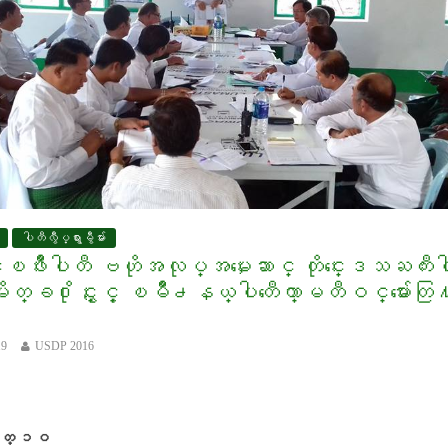
 ေဘး သင့္ေနေသာ ၿမိဳ႕ေပၚ ရပ္ ကြက္ မ်ားကို လိုက္လံၾကည့္ရႈ။
လႉ
န္ပီယံ ‌Joshua Van
ပါတီလွဳပ္ရွားမွဳမ်ား
င္ၿဖိဳးပါတီ ဗဟုိအလုပ္အမႈေဆာင္ တုိင္းေဒသႀကီး
တ္ခ႐ိုင္ႏွင့္ ၿမိဳ႕နယ္ပါတီေကာ္မတီဝင္မ်ားေတြ
19
USDP 2016
မတ္ ၁ဝ