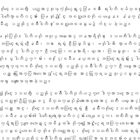
ိုင္းေဒသႀကီး ျပည္ေထာင္စုၾကံ့ခိုင္ေရးႏွင့္ဖြံ႕ၿဖိဳး ေရးပါတီ ၿမိတ္ခ႐ို
ါတီေကာ္မတီဝင္မ်ား ေတြ႕ဆံုညိႇ ႏိႈင္း အစည္းအေဝးကို ယမန္ေန႔ နံနက္ ပိ
ဳ႕ ျပည္ခိုင္ၿဖိဳးပါတီ ႐ံုးအစည္းအေဝးခန္းမ၌ က်င္းပ ခဲ့သည္။
ြ႕ဆံုပြဲသုိ႔ ပါတီဗဟုိ အလုပ္အမႈေဆာင္ တနသၤာရီတိုင္း ေဒသႀကီးပါတ
 အတြင္းေရးမွဴး ဦးေနမ်ဳိး၊ ဘ႑ာ ေရးမွဴး ဦးထြန္းသိန္း၊ ဗဟိုပါတီ ေကာ္မတီဝ
ိတ္ခ႐ိုင္ ပါတီဥကၠ႒ဦးဝင္းေဆြ၊တနသၤာရီ၊ ပုေလာ၊ ကြၽန္းစု၊ ၿ
ု႔မွ ပါတီဥကၠ႒မ်ား၊ခ႐ိုင္/ၿမိဳ႕နယ္အဆင့္ အတြင္းေရးမွဴးမ်ားႏွင့္ ပါ
တက္ေရာက္ၾကၿပီး တိုင္းေဒသႀကီး ျပည္ခိုင္ၿဖိဳးပါတီ ဥကၠ႒ဦးသန္းေအာ
့ ေရြးေကာက္ပြဲကာလေအာင္ ႏိုင္ေရးအတြက္ ေဆာင္ရြက္ရမည့္ လုပ္ငန္းစဥ္မ်
ွာ စကားေျပာၾကားခဲ့သည္။
ိုင္းေဒသႀကီး ျပည္ခိုင္ၿဖိဳး ပါတီဒုတိယဥကၠ႒ေဒါက္တာဝင္းေအာင္က
့္စည္းလံုးညီညြတ္မႈျဖင့္ ခ်ိတ္ဆက္မႈပိုမိုအားေကာင္းလာေအာင္ ႀကိဳး ပမ္းေဆာင္ရြ
္း ေကာင္း၊ တိုင္းေဒသႀကီးအတြင္းေရးမွဴး ဦး ေနမ်ဳိးကတိုင္းေဒသႀကီးအတြင
င္/ ၿမိဳ႕နယ္မ်ား၏ ပါတီေရးရာေကာ္မတီဝင္မ်ား အေနျဖင့္က႑အသီးသီးမွ တ
က္ရွိရာတြင္အေျခအေနႏွင့္အခ်ိန္အခါ လိုက္၍ေအာင္ႏိုင္ေရးအတြက္ အေလးထား 
ပ္ငန္းစဥ္အေသးစိတ္ တို႔ကိုလည္းေကာင္း၊ တိုင္းေဒသႀကီးပါတီ ဘ႑ာေရးမွဴးဥ
္းေဒသ ႀကီးျပည္ခိုင္ၿဖိဳးပါတီရန္ပံုေငြ ရ/သံုးေငြစာ ရင္းအင္းမ်ားစနစ