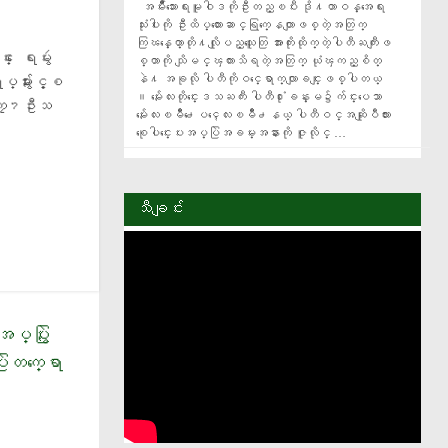
  အမ်ဳိးသားေရးမူဝါဒကိုဦးတည္ၿပီး ဒို႔တာဝန္အေရး
သံုးပါးကို ဦးထိပ္ထားေဆာင္ရြက္ေနတာျဖစ္တဲ့အတြက္ 
ကြၽန္ေတာ္တို႔လိုျပည္သူေတြ အားကိုးထိုက္တဲ့ပါတီႀကီးျဖ
 ေရးမွဴး
စ္တာကို သိျမင္ၾကားသိရတဲ့အတြက္ ယံုၾကည္စိတ္
နဲ႔ အခုလို ပါတီကိုဝင္ေရာက္လာျခင္းျဖစ္ပါတယ္​
မ်ားႏွင့္စ
။ မႏၲေလးတိုင္းေဒသႀကီး ပါတီ႐ံုးခန္းမ၌က်င္းပေသာ 
ဥကၠ႒ဦးသ
မႏၲေလးၿမိဳ႕ေပၚေလးၿမိဳ႕နယ္ ပါတီဝင္အဆုိျပဳလႊာ
စုေပါင္းေပးအပ္ပြဲအခမ္းအနားကုိ ဇူလိုင္ …
သီချင်း
ပ္ပြဲႏွ
ြဲတက္ေရာ