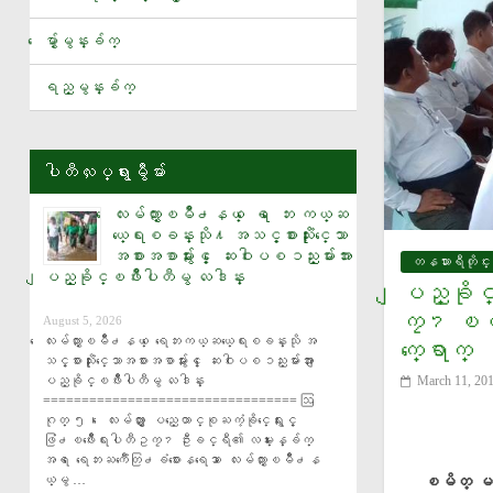
ေလးမ်က္ႏွာ ျပည္သူ႔လႊတ္ေတာ္ကိုယ္စားလွယ္ ဦးျမင့္စိုး၊ (ျမင့္စိုး-နတလ) ၊ ေရ
ေမွ်ာ္မွန္းခ်က္
ျပည္ခိုင္ၿဖိဳးပါတီဒုဥကၠ႒မွ ဝါဆိုသကၤန္းႏွင့္ လႉ ဖြယ္ ဝတၳဳအစုစုတို႔ ကပ္
ရည္မွန္းခ်က္
UFC 331 ၿပိဳင္ ပြဲ မွာ ထိပ္ဆုံးေခါင္ ပြဲ ႀကီးအျဖစ္ ထိုး ရ ေတာ့ မယ့္ လက္ရွိ ခ်
ပါတီလႈပ္ရွားမွဳမ်ား
ေလးမ်က္ႏွာၿမိဳ႕နယ္ ေရ ေဘး ကယ္ဆ
ယ္ေရးစခန္းသို႔ အသင့္စားသုံးႏိုင္ေသာ
အစားအစာမ်ားႏွင့္ ေဆးဝါးပစၥည္းမ်ားအား
တနသၤာရီတိုင္း
ျပည္ခိုင္ၿဖိဳးပါတီမွ လႉဒါန္း
ျပည္ခုိ
ကၠ႒ ၿမိ
August 5, 2026
ေလးမ်က္ႏွာၿမိဳ႕နယ္ ေရေဘးကယ္ဆယ္ေရးစခန္းသို အ
က္ေရာက္
သင့္စားသုံးႏိုင္ေသာအစားအစာမ်ားႏွင့္ ေဆးဝါးပစၥည္းမ်ားအား ျ
March 11, 20
ပည္ခိုင္ၿဖိဳးပါတီမွ လႉဒါန္း 
================================= ဩ
ဂုတ္ ၅၊ ေလးမ်က္ႏွာ ျပည္ေထာင္စုႀကံ့ခိုင္ေရးႏွင့္
ဖြံ႕ၿဖိဳးေရးပါတီဥကၠ႒ ဦးခင္ရီ၏ လမ္းၫႊန္ခ်က္
အရ ေရေဘးႀကဳံေတြ႕ခံစားေနရေသာ ေလးမ်က္ႏွာၿမိဳ႕န
ယ္မွ …
ၿမိတ္ 