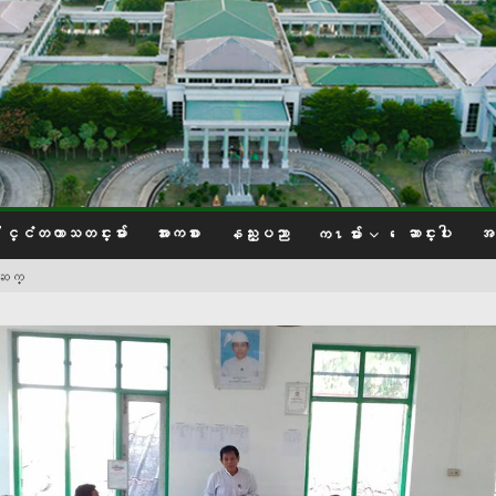
ႏိုင္ငံတကာသတင္းမ်ား
အားကစား
နည္းပညာ
ေဆာင္းပါး
အင
က႑မ်ား
္ဆက္
်ဳပ္ဆို
ခတ္ကစားနည္း၌ ေငြ တံဆိပ္ဆုမ်ားအသီးသီး ဆြတ္ခူး
းႏွင့္ ေဆးဝါးပစၥည္းမ်ားအား ျပည္ခိုင္ၿဖိဳးပါတီမွ လႉဒါန္း
ီက ကူညီေထာက္ပံ့