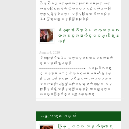
ပြဲမွ ပြဲစဥ္အလိုက္အေကာင္းဆုံးကစားသမားဆုကို ဟက္
ထရစ္သြင္းယူခဲ့တဲ့ တိုက္စစ္မႉး ဝင္းႏိုင္ထြန္းက ဆြ
တ္ခူးရရွိခဲ့ပါတယ္။ ဝင္းႏိုင္ထြန္းဟာ ဖိလစ္ပိုင္
နဲ႔ပြဲမွာလည္း တစ္ဂိုးသြင္းယူခဲ့လို …
ခ်စ္သူေဂ်ာ္ဂ်ီနာနဲ႔ လက္ထပ္မဂၤ
လာအခမ္းအနားက်င္းပမယ့္ စီေရာ္န
ယ္ဒို
August 4, 2026
ခ်စ္သူေဂ်ာ္ဂ်ီနာနဲ႔ လက္ထပ္မဂၤလာအခမ္းအနားက်
င္းပမယ့္ စီေရာ္နယ္ဒို 
======================= ေပၚတူဂီအသင္းႏွ
င့္ အယ္နာဆာအသင္း တိုက္စစ္ကစားသမား စီေရာ္နယ္
ဒိုသည္ ၎၏ခ်စ္သူ ေဂ်ာ္ဂ်ီနာႏွင့္လက္ထပ္မဂၤလာအ
ခမ္းအနားကို ၎ေမြးဖြားႀကီးျပင္းရာ ဇာတိရပ္ေျမ ေပၚ
တူဂီႏိုင္ငံရွိ မာဒိုင္ရာကြၽန္းစု၌ လာမည့္ရက္သ
တၱပတ္အတြင္းက်င္းပမည္ျဖစ္ေၾကာင္း …
နည္းပညာသတင္းမ်ား
ယြမ္ ၂၀၀၀ တန္ က်န္းမာေရး