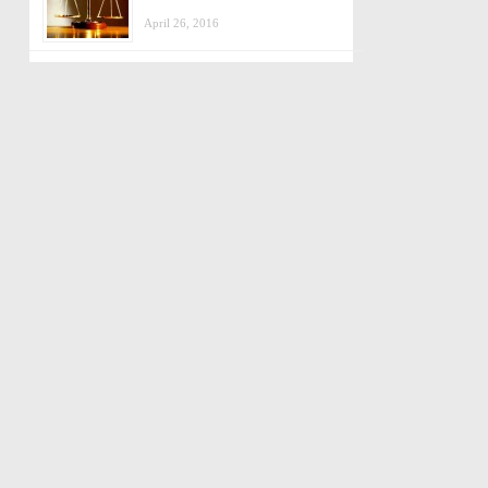
April 26, 2016