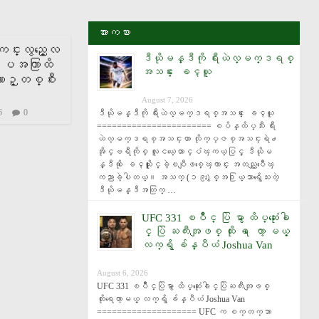
အားကစား
င္းလွည့္ေလ
ဒီယိုမန္ဒီကို ရီးယဲလ္မက္ဒရစ္
 ေပအကြာထိ
အသင္း ေခၚယူ
လယာဉ္တစ္စီး
August 7, 2026
6
0
ဒီယိုမန္ဒီကို ရီးယဲလ္မက္ဒရစ္အသင္း ေခၚယူ 
======================= စပိန္ထိပ္သီး ရီး
ယဲလ္မက္ဒရစ္အသင္းဟာ လိုက္ပ္ဇစ္အသင္းရဲ႕ 
အိုင္ဗရီကိုစ္ လူငယ္ေတာင္ပံၾကယ္ပြင့္ ဒီယိုမ
န္ဒီကို ေခၚယူႏိုင္ခဲ့ၿပီျဖစ္ေၾကာင္း အတည္ျပဳေၾ
ကညာခဲ့ပါတယ္။ အသက္ (၁၉)ႏွစ္အ႐ြယ္သာရွိေသးတဲ့ 
ဒီယိုမန္ဒီအတြက္ …
UFC 331 ၿပိဳင္ ပြဲ မွာ ထိပ္ဆုံးေခါ
င္ ပြဲ ႀကီးအျဖစ္ ထိုး ရ ေတာ့ မယ့္
လက္ရွိ ခ်န္ပီယံ ‌Joshua Van
August 6, 2026
UFC 331 ၿပိဳင္ပြဲမွာ ထိပ္ဆုံးေခါင္ပြဲႀကီးအျဖစ္ 
ထိုးရေတာ့မယ့္ လက္ရွိ ခ်န္ပီယံ ‌Joshua Van 
==================== UFC က စက္တက္ဘာ 