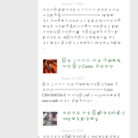
August 7, 2026
တစ္လကို လူတူစက္႐ုပ္ ၁၀၀၀ ထုတ္လုပ္မယ့္ 
မစ္ဆူဘီရွီ ================== ေမာ္ေတာ္ကား
နဲ႔အႀကီးစားစက္မႈလုပ္ငန္းမွာ ဂုဏ္သတင္းႀကီး
မားလွတဲ့ မစ္ဆူဘီရွီကုမၸဏီက အခုဆိုရင္ လူတူ
စက္႐ုပ္ေတြဘက္ကိုလည္း ေျခဦးလွည့္လာပါၿပီ။လူ
တူစက္႐ုပ္ ေဈးကြက္ထဲကိုဝင္လာရာမွာလည္း အင္
နဲ႔အားနဲ႔ဆိုသလိုဝင္လာတာပါ။ ဘာေၾကာင့္လဲဆိုေတာ့ 
…
ယြမ္ ၂၀၀၀ တန္ က်န္းမာေရး
လက္ စြပ္ Casio မိတ္ဆက္
August 6, 2026
ယြမ္ ၂၀၀၀ တန္ က်န္းမာေရးလက္စြပ္ Casio မိ
တ္ဆက္ ======================= Casio 
CRW-H001M-8 က လက္စြပ္ဆိုေပမယ့္ အေသးစားနာရီ 
mini-watch ေလးနဲ႔ ပိုတူပါတယ္။ …
ေခတ္သစ္ စစ္ ပြဲ ကိုေျပာင္းလဲေပးႏိုင္
မယ့္ေမာင္းသူမဲ့ယာဥ္
August 3, 2026
ေခတ္သစ္စစ္ပြဲကိုေျပာင္းလဲေပးႏိုင္မယ့္ေမာင္းသူမဲ့ယာဥ္ 