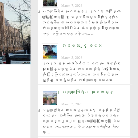
March 7, 2023
ျပည္သူေတြရဲ႕ ဆႏၵအမွန္ ၂ ၂၀၁၅ အလြန္ အေ
ထြေထြေ႐ြးေကာက္ပြဲ မွ ေသာင္ၿပိဳကမ္းၿပိဳအႏိုင္ရလို႔ 
အစိုးရဖြဲ႕ေတာ့ တပ္မေတာ္အၿငိမ္းစား ဗိုလ္ခ်ဳပ္ႀ
ကီးတစ္ေယာက္က NLDနဲ႔ နီးစပ္တဲ့ ပုဂၢိဳလ္တစ္ေယာ
က္ကို ေမးခြန္းတစ္ခုေမးခဲ့တယ္.. …
အဓမၼ ႏွင့္ ဓမၼ
March 3, 2023
၂၀၂၁ ခုႏွစ္ ေဖေဖာ္ဝါရီလ ၁ ရက္ေန႔ေနာက္ပိုင္း 
လူမႈကြန္ယက္မွာ နဲ႔ အဓမၼ ဆိုတဲ့ ပါဠိေဝါဟာရ
ကို တြင္တြင္သုံးလာၾကပါတယ္။ တစ္ခ်ိဳ႕လဲနားလ
ည္လို႔ ေျပာတာရွိသလို႔ အမ်ားစုကေတာ့ ဂဃနဏ …
ျပည္သူေတြရဲ႕ ဆႏၵအမွန္
March 3, 2023
ျပည္သူေတြရဲ႕ ဆႏၵအမွန္ ယေန႔ ျမန္မာႏိုင္ငံတြ
င္ ယေန႔ ႀကဳံေတြ႕ေနရေသာ ျပႆနာအရပ္ရပ္ရဲ႕ 
ဇစ္ျမစ္က ၂၀၂၀ ခုႏွစ္ အေထြေထြေ႐ြးေကာက္ပြဲ မဲသ
မာမႈ။ ဘယ္ေလာက္ေတာင္ မဲသမာမႈျဖစ္လဲဆိုေတာ့ သိပ္ေ
တာ့ …