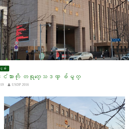
းႏွင့္ ေဆးဝါးပစၥည္းမ်ားအား ျပည္ခိုင္ၿဖိဳးပါတီမွ လႉဒါန္း
ီက ကူညီေထာက္ပံ့
းမ်ား
င္ငံသားကုိ တရုတ္ေသဒဏ္ ခ်မွတ္
019
USDP 2016