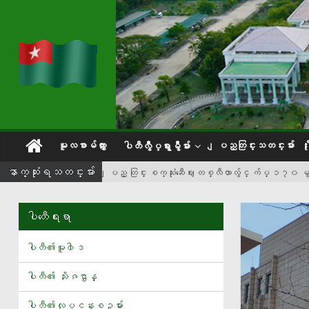
မူလစာမ်က္ႏွာ
ျပည္တြင္းသတင္းမ်ား
ပါတီလွဳပ္ရွားမွဳမ်ား
ေနာက္ဆံုးရသတင္းမ်ား
ျပည္ တြင္း စက္သုံးဆီေဈး တစ္လီတာလွ်င္ က်ပ္ ၁၇
တစ္လကို လူတူစက္႐ုပ္ ၁၀၀၀ ထုတ္လုပ္မယ့္ မစ္
UFC 331 ၿပိဳင္ ပြဲ မွာ ထိပ္ဆုံးေခါင္ ပြဲ ႀကီးအျဖစ္ ထိုး ရ ေတာ့ မယ့္ လက္ရွိ ခ်
ပါတီေရးရာ
ယြမ္ ၂၀၀၀ တန္ က်န္းမာေရး လက္ စြပ္ Casio မိတ္ဆက္
ပါတီ၏မူ၀ါဒ
ႏိုင္ငံေတာ္သမၼတ ထိုင္းႏိုင္ငံသို႔ ေရာက္ရွိ
ပါတီ၏ သႏိၷဌာန္
ေလ့က်င့္ေရး ဝတ္စုံ အ တြ က္ ေပါင္ သန္း ၂၀ တန္ စ ပြ န္ဆာ စာခ်ဳပ္ကို မန္ယူ ခ
ျမန္မာ့လက္ေ႐ြးစင္ အမ်ိဳးသားအသင္းႏွင့္ အမ်ိဳးသမီးအသင္းတို႔ ကြင္း သြင္း ျခင္း
ပါတီ၏လုပ္ငန္းစဥ္မ်ား