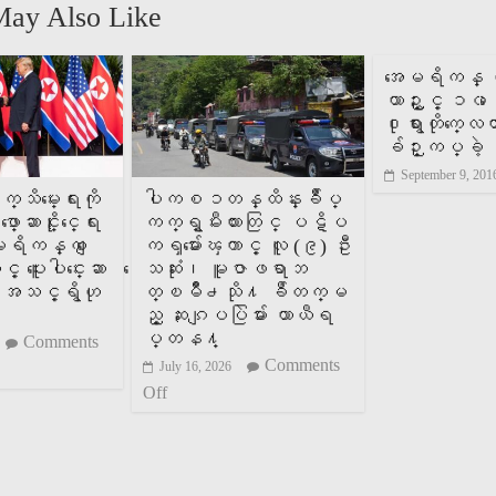
May Also Like
အေမရိကန္ က
ယာဉ္ႏွင့္ ၁၀
႐ုရွားတိုက္ေ
ခ်ဉ္းကပ္ခဲ့
September 9, 201
က္သိမ္းေရးကို
ပါကစၥတန္ထိန္းခ်ဳပ္
ေဆာင္ႏိုင္ေရး
ကက္ရွ္မီးယားတြင္ ပဋိပ
ရိကန္က ေျ
ကၡမ်ားေၾကာင့္ လူ (၉) ဦး
ွင့္ ပူးေပါင္းေဆာ
ေသဆုံး၊ မူဇာဖရာဘ
အသင့္ရွိဟု
တ္ၿမိဳ႕သို႔ ခ်ီတက္မ
ည့္ ဆႏၵျပပြဲမ်ား ယာယီရ
ပ္တန႔္
Comments
Comments
July 16, 2026
Off