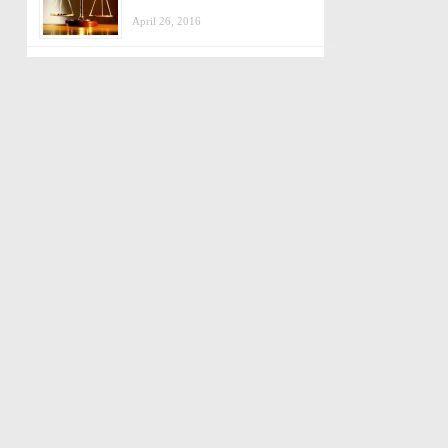
April 26, 2016