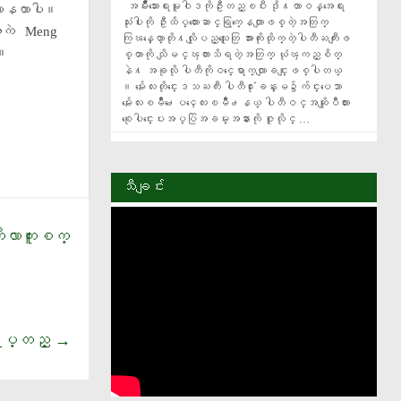
  အမ်ဳိးသားေရးမူဝါဒကိုဦးတည္ၿပီး ဒို႔တာဝန္အေရး
လာေနတာပါ။
သံုးပါးကို ဦးထိပ္ထားေဆာင္ရြက္ေနတာျဖစ္တဲ့အတြက္ 
အကဲ Meng
ကြၽန္ေတာ္တို႔လိုျပည္သူေတြ အားကိုးထိုက္တဲ့ပါတီႀကီးျဖ
ါ။
စ္တာကို သိျမင္ၾကားသိရတဲ့အတြက္ ယံုၾကည္စိတ္
နဲ႔ အခုလို ပါတီကိုဝင္ေရာက္လာျခင္းျဖစ္ပါတယ္​
။ မႏၲေလးတိုင္းေဒသႀကီး ပါတီ႐ံုးခန္းမ၌က်င္းပေသာ 
မႏၲေလးၿမိဳ႕ေပၚေလးၿမိဳ႕နယ္ ပါတီဝင္အဆုိျပဳလႊာ
စုေပါင္းေပးအပ္ပြဲအခမ္းအနားကုိ ဇူလိုင္ …
သီချင်း
ိလာကူးစက္
္ရပ္တည္
→