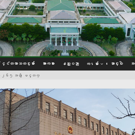
ႏိုင္ငံတကာသတင္းမ်ား
အားကစား
နည္းပညာ
ေဆာင္းပါး
အင
က႑မ်ား
၀ မွ ၂၆၅ အထိ ျမင့္တက္
ဆူဘီရွီ
န္ပီယံ ‌Joshua Van
်ဳပ္ဆို
ခတ္ကစားနည္း၌ ေငြ တံဆိပ္ဆုမ်ားအသီးသီး ဆြတ္ခူး