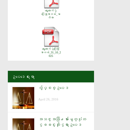
ရွေးကောက်ပွဲ
ကြေညာစာတမ်း_မာ
တိကာ
ရွေးကောက်ပွဲကြေငြာ
စာတမ်း_31_10_2
025
ဥပေဒေရးရာ
လွ်ပ္စစ္ဥပေဒ
April 26, 2016
အသင္းအဖြဲ႕မ်ားမွတ္ပုံတ
င္ၿခင္းဆိုင္ရာဥပေဒ