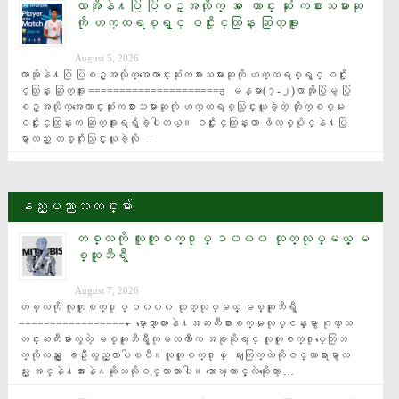
လာအိုနဲ႔ပြဲ ပြဲစဥ္အလိုက္ အ ေကာင္း ဆုံး ကစားသမားဆု
ကို ဟက္ထရစ္ရွင္ ဝင္းႏိုင္ထြန္း ဆြတ္ခူး
August 5, 2026
လာအိုနဲ႔ပြဲ ပြဲစဥ္အလိုက္အေကာင္းဆုံးကစားသမားဆုကို ဟက္ထရစ္ရွင္ ဝင္းႏို
င္ထြန္း ဆြတ္ခူး ====================== ျမန္မာ(၇-၂)လာအိုပြဲမွ ပြဲ
စဥ္အလိုက္အေကာင္းဆုံးကစားသမားဆုကို ဟက္ထရစ္သြင္းယူခဲ့တဲ့ တိုက္စစ္မႉး 
ဝင္းႏိုင္ထြန္းက ဆြတ္ခူးရရွိခဲ့ပါတယ္။ ဝင္းႏိုင္ထြန္းဟာ ဖိလစ္ပိုင္နဲ႔ပြဲ
မွာလည္း တစ္ဂိုးသြင္းယူခဲ့လို …
နည္းပညာသတင္းမ်ား
တစ္လကို လူတူစက္႐ုပ္ ၁၀၀၀ ထုတ္လုပ္မယ့္ မ
စ္ဆူဘီရွီ
August 7, 2026
တစ္လကို လူတူစက္႐ုပ္ ၁၀၀၀ ထုတ္လုပ္မယ့္ မစ္ဆူဘီရွီ 
================== ေမာ္ေတာ္ကားနဲ႔အႀကီးစားစက္မႈလုပ္ငန္းမွာ ဂုဏ္သ
တင္းႀကီးမားလွတဲ့ မစ္ဆူဘီရွီကုမၸဏီက အခုဆိုရင္ လူတူစက္႐ုပ္ေတြဘ
က္ကိုလည္း ေျခဦးလွည့္လာပါၿပီ။လူတူစက္႐ုပ္ ေဈးကြက္ထဲကိုဝင္လာရာမွာလ
ည္း အင္နဲ႔အားနဲ႔ဆိုသလိုဝင္လာတာပါ။ ဘာေၾကာင့္လဲဆိုေတာ့ …