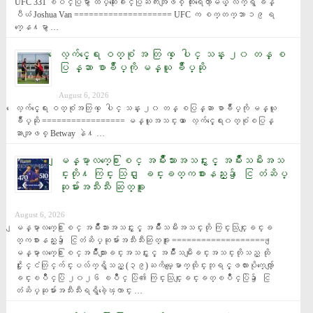
UFC 331 ၿပိဳင္ပြဲမွာ ထိပ္ဆုံးေခါင္ပြဲႀကီးအျဖစ္ ထိုးရေတာ့မယ့္ လက္ရွိ ခ်န္
ပီယံ ‌Joshua Van ==================== UFC က စက္တက္ဘာ ၁၉ ရ
က္ေန႔မွာ …
ေလ့က်င့္ေရး ဝတ္စုံ အ တြ က္ ေပါင္ သန္း ၂၀ တန္ စ
ပြ န္ဆာ စာခ်ဳပ္ကို မန္ယူ ခ်ဳပ္ဆို
August 6, 2026
ေလ့က်င့္ေရး ဝတ္စုံအတြက္ ေပါင္ သန္း ၂၀ တန္ စပြန္ဆာ စာခ်ဳပ္ကို မန္ယူ 
ခ်ဳပ္ဆို ================= မန္ယူအသင္းဟာ ေလ့က်င့္ေရး၀တ္စုံစပြန္
ဆာအျဖစ္ Betway နဲ႔ …
ျမန္မာ့လက္ေ႐ြးစင္ အမ်ိဳးသားအသင္းႏွင့္ အမ်ိဳးသမီးအသ
င္းတို႔ ကြင္း သြင္း ျခင္းခတ္ကစားနည္း၌ ေငြ တံဆိပ္
ဆုမ်ားအသီးသီး ဆြတ္ခူး
August 6, 2026
ျမန္မာ့လက္ေ႐ြးစင္ အမ်ိဳးသားအသင္းႏွင့္ အမ်ိဳးသမီးအသင္းတို ကြင္းသြင္းျခင္းခ
တ္ကစားနည္း၌ ေငြတံဆိပ္ဆုမ်ားအသီးသီးဆြတ္ခူး ==================== ျ
မန္မာ့လက္ေ႐ြးစင္အမ်ိဳးသားျခင္းအသင္းႏွင့္ အမ်ိဳးသမီးျခင္းအသင္းတိုသည္ ထို
င္းႏိုင္ငံတြင္က်င္းပလ်က္ရွိသည့္ (၃၉)ႀကိမ္ေျမာက္ထိုင္းဘုရင့္ဖလားပိုက္ေက်ာ္ျ
ခင္းၿပိဳင္ပြဲ ၂၀၂၆ ၿပိဳင္ ပြဲ၏ ကြင္းသြင္းျခင္းခတ္ၿပိဳင္ပြဲ၌ ေငြ
တံဆိပ္ဆုမ်ားအသီးသီးရရွိခဲ့ေၾကာင္း …