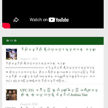
အားကစား
ဒီယိုမန္ဒီကို ရီးယဲလ္မက္ဒရစ္အသင္း ေခၚယူ
August 7, 2026
ဒီယိုမန္ဒီကို ရီးယဲလ္မက္ဒရစ္အသင္း ေခၚယူ 
======================= စပိန္ထိပ္သီး ရီးယဲလ္မက္ဒရစ္အသင္း
ဟာ လိုက္ပ္ဇစ္အသင္းရဲ႕ အိုင္ဗရီကိုစ္ လူငယ္ေတာင္ပံၾကယ္ပြင့္ ဒီယို
မန္ဒီကို ေခၚယူႏိုင္ခဲ့ၿပီျဖစ္ေၾကာင္း အတည္ျပဳေၾကညာခဲ့ပါတယ္။ အသ
က္ (၁၉)ႏွစ္အ႐ြယ္သာရွိေသးတဲ့ ဒီယိုမန္ဒီအတြက္ …
UFC 331 ၿပိဳင္ ပြဲ မွာ ထိပ္ဆုံးေခါင္ ပြဲ ႀကီးအျဖစ္
ထိုး ရ ေတာ့ မယ့္ လက္ရွိ ခ်န္ပီယံ ‌Joshua Van
August 6, 2026