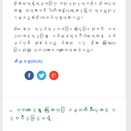
ကိုးစားမႈရရွိရန္အတြက္ အလုပ္လုပ္ၾကဖို႔လိုအပ္ေၾ
ကာင္း ေျပာၾကားၿပီး ပါတီေအာင္ႏိုင္ေရးေဆာင္ရြက္ ရမည့္လုပ္
ငန္းစဥ္မ်ားကို အေသးစိတ္မွာၾကားသည္။
ထို႕ေနာက္ ရပ္မိရပ္ဖအဖြဲ႕မ်ားႏွင့္ေတြ႕ဆံုၿပီး သခ
င္ဘေသာင္းရပ္ကြက္ ေျမထိန္းနံရံၿပိဳက်မႈေၾကာင့္ ေနအိ
မ္ပ်က္စီး ဆံုး႐ံႈးခဲ့သည့္ မိသားစု ၁၅ ဦးအား သြားေရာက္ေ
တြ႕ဆံု၍ ႏႈတ္ဆက္အားေပးစကားေျပာၾကားခဲ့သည္။
ထိန္ဝင္း(YGN)
ဘဂၤလားေဒ့ရွ္ ေရြးေကာက္ပြဲ ဝန္ႀကီးခ်ဳပ္ေဟာင္း ဝ
←
င္ၿပိဳင္ခြင့္မရွိ