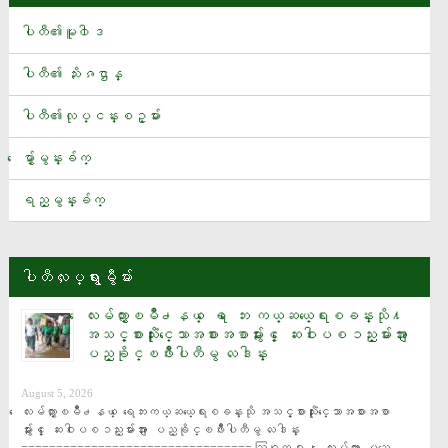
UFC 331 ၿပိဳင္ ပြဲ မွာ ထိပ္ဆုံးေခါင္ ပြဲ ႀကီးအျဖစ္ ထိုး ရ ေတာ့ မယ့္ လက္ရွိ
ပါတီ၏မူ၀ါဒ
ခ်န္ပီယံ ‌Joshua Van
ယြမ္ ၂၀၀၀ တန္ က်န္းမာေရး လက္ စြပ္ Casio မိတ္ဆက္
ပါတီ၏ သႏိၷဌာန္
ႏိုင္ငံေတာ္သမၼတ ထိုင္းႏိုင္ငံသို႔ ေရာက္ရွိ
ပါတီ၏လုပ္ငန္းစဥ္မ်ား
ေလ့က်င့္ေရး ဝတ္စုံ အ တြ က္ ေပါင္ သန္း ၂၀ တန္ စ ပြ န္ဆာ စာခ်ဳပ္ကို မ
န္ယူ ခ်ဳပ္ဆို
ေမွ်ာ္မွန္းခ်က္
ျမန္မာ့လက္ေ႐ြးစင္ အမ်ိဳးသားအသင္းႏွင့္ အမ်ိဳးသမီးအသင္းတို႔ ကြင္း သြင္း ျခ
ရည္မွန္းခ်က္
င္းခတ္ကစားနည္း၌ ေငြ တံဆိပ္ဆုမ်ားအသီးသီး ဆြတ္ခူး
ေလးမ်က္ႏွာၿမိဳ႕နယ္ ေရ ေဘး ကယ္ဆယ္ေရးစခန္းသို႔ အသင့္စားသုံးႏိုင္ေသာအစား
အစာမ်ားႏွင့္ ေဆးဝါးပစၥည္းမ်ားအား ျပည္ခိုင္ၿဖိဳးပါတီမွ လႉဒါန္း
ပါတီလႈပ္ရွားမွဳမ်ား
ေရႀကီးနစ္ျမဳပ္မႈဒဏ္ခံရသည့္ ေက်း႐ြာမ်ားရွိ ျပည္သူမ်ားအား ျပည္ခိုင္ၿဖိဳး
ေလးမ်က္ႏွာၿမိဳ႕နယ္ ေရ ေဘး ကယ္ဆယ္ေရးစခန္းသို႔
ပါတီက ကူညီေထာက္ပံ့
အသင့္စားသုံးႏိုင္ေသာအစားအစာမ်ားႏွင့္ ေဆးဝါးပစၥည္းမ်ားအား ျ
ဒီယိုမန္ဒီကို ရီးယဲလ္မက္ဒရစ္အသင္း ေခၚယူ
ပည္ခိုင္ၿဖိဳးပါတီမွ လႉဒါန္း
August 5, 2026
ေလးမ်က္ႏွာၿမိဳ႕နယ္ ေရေဘးကယ္ဆယ္ေရးစခန္းသို အသင့္စားသုံးႏိုင္ေသာအစားအစာ
မ်ားႏွင့္ ေဆးဝါးပစၥည္းမ်ားအား ျပည္ခိုင္ၿဖိဳးပါတီမွ လႉဒါန္း 