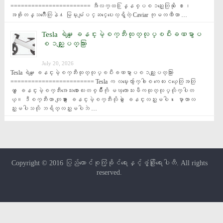
======================= အီလက္ထ႐ြန္နစ္ပစၥည္းေတြကို ေ႐ႊ၊ 
အဖိုးတန္သတၱဳေတြနဲ႔ မြမ္းမံျပင္ဆင္ေပးေလ့ရွိတဲ့ Caviar ကုမၸဏီဟာ …
Tesla ရဲ႕‌ေျခနင္းမဲ့စက္ဘီးထုတ္လုပ္ၿပီးခဏမွာပ
စၥည္းျပတ္သြား
July 20, 2026
Tesla ရဲ႕‌ေျခနင္းမဲ့စက္ဘီးထုတ္လုပ္ၿပီးခဏမွာပစၥည္းျပတ္သြား 
======================== Tesla က လမ္းေလွ်ာက္ခါစ ကေလးငယ္ေတြအတြ
က္ ေျခနင္းမဲ့စက္ဘီးအေသးစားေလးတစ္မ်ိဳးကို မၾကာေသးမီကထုတ္လုပ္လိုက္ပါတ
ယ္။ ဒီစက္ဘီးဟာ တျခား ေျခနင္းမဲ့စက္ဘီးလိုပဲ ေျခနင္းလည္းမပါ၊ ေမာ္တာလ
ည္းမပါသလို ဘရိတ္လည္းမပါဘဲ …
Copyright © 2016
ပြည်ထောင်စုကြံ့ခိုင်ရေးနှင့်ဖွံ့ဖြိုးရေးပါတီ
. All rights
reserved.