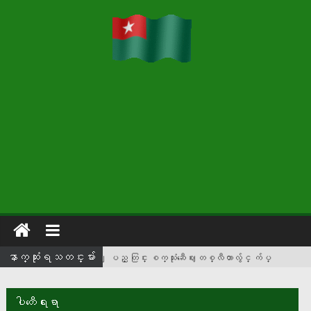
ေနာက္ဆံုးရသတင္းမ်ား
ျပည္ တြင္း စက္သုံးဆီေဈး တစ္လီတာလွ်င္ က်ပ္
၁၇၀ မွ ၂၆၅ အထိ ျမင့္တက္
တစ္လကို လူတူစက္႐ုပ္ ၁၀၀၀ ထုတ္လုပ္မယ့္ မစ္ဆူဘီရွီ
ပါတီေရးရာ