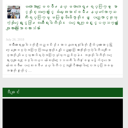
မဟာေအာင္ေျမၿမိဳ႕နယ္ မဟာအေရွ႕ရပ္ကြက္မွ ေမာ
င္စုိင္းထက္ေက်ာ္ႏွင့္ ခ်မ္းေအးသာစံၿမိဳ႕နယ္ ကံေကာက္ႀ
ကီးရပ္ကြက္မွ မယြန္းမီမီေဇာ္တုိ႔မွ ျပည္ေထာင္စုၾ
ကံ့ခုိင္ေရးႏွင့္ဖြံ႕ၿဖိဳးေရးပါတီသုိ႔ ဝင္ေရာက္ျခင္းႏွင့္ပတ္သက္၍ ​ေျ
ပာျကားသြား​ေသာစကားသံမ်ား
July 26, 2018
  အမ်ဳိးသားေရးမူဝါဒကိုဦးတည္ၿပီး ဒို႔တာဝန္အေရးသံုးပါးကို ဦးထိပ္ထားေဆာင္ရြ
က္ေနတာျဖစ္တဲ့အတြက္ ကြၽန္ေတာ္တို႔လိုျပည္သူေတြ အားကိုးထိုက္တဲ့ပါတီႀကီးျဖ
စ္တာကို သိျမင္ၾကားသိရတဲ့အတြက္ ယံုၾကည္စိတ္နဲ႔ အခုလို ပါတီကိုဝင္ေ
ရာက္လာျခင္းျဖစ္ပါတယ္​။ မႏၲေလးတိုင္းေဒသႀကီး ပါတီ႐ံုးခန္းမ၌က်င္းပေသာ 
မႏၲေလးၿမိဳ႕ေပၚေလးၿမိဳ႕နယ္ ပါတီဝင္အဆုိျပဳလႊာစုေပါင္းေပးအပ္ပြဲအခမ္း
အနားကုိ ဇူလိုင္ …
သီချင်း