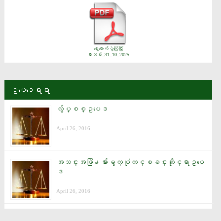
ရွေးကောက်ပွဲကြေငြာ
စာတမ်း_31_10_2025
ဥပေဒေရးရာ
လွ်ပ္စစ္ဥပေဒ
April 26, 2016
အသင္းအဖြဲ႕မ်ားမွတ္ပုံတင္ၿခင္းဆိုင္ရာဥပေ
ဒ
April 26, 2016