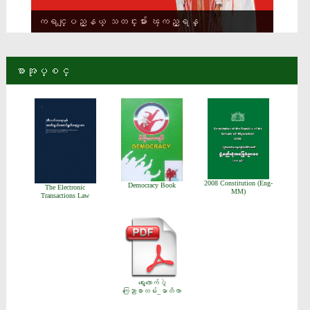
ကရင္ျပည္နယ္ သတင္းမ်ား ၾကည့္ရန္
စာအုပ္စင္
2008 Constitution (Eng-
Democracy Book
The Electronic
MM)
Transactions Law
ရွေးကောက်ပွဲ
ကြေညာစာတမ်း_မာတိကာ