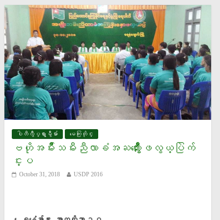
ပါတီလွဳပ္ရွားမွဳမ်ား
မေကြးတိုင္း
ဗဟိုအမ်ဳိးသမီးညီလာခံအႀကိဳႏွီးေႏွာဖလွယ္ပြဲက်
င္းပ
October 31, 2018
USDP 2016
ေရနံေခ်ာင္း ေအာက္တိုဘာ ၃ဝ