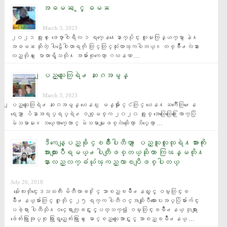
အဓမၼ ႏွင့္ ဓမၼ
March 3, 2023
၂၀၂၁ ခုႏွစ္ ေဖေဖာ္ဝါရီလ ၁ ရက္ေန႔ေနာက္ပိုင္း လူမႈကြန္ယက္မွာ နဲ႔ 
အဓမၼ ဆိုတဲ့ ပါဠိေဝါဟာရကို တြင္တြင္သုံးလာၾကပါတယ္။ တစ္ခ်ိဳ႕လဲနား
လည္လို႔ ေျပာတာရွိသလို႔ အမ်ားစုကေတာ့ ဂဃနဏ …
ျပည္သူေတြရဲ႕ ဆႏၵအမွန္
March 3, 2023
ျပည္သူေတြရဲ႕ ဆႏၵအမွန္ ယေန႔ ျမန္မာႏိုင္ငံတြင္ ယေန႔ ႀကဳံေတြ႕ေန
ရေသာ ျပႆနာအရပ္ရပ္ရဲ႕ ဇစ္ျမစ္က ၂၀၂၀ ခုႏွစ္ အေထြေထြေ႐ြးေကာက္ပြဲ 
မဲသမာမႈ။ ဘယ္ေလာက္ေတာင္ မဲသမာမႈျဖစ္လဲဆိုေတာ့ သိပ္ေတာ့ …
ဒီကေန့ျပည္ခုိင္ၿဖိဳးပါတီဟာ ျပည္သူလူထုရဲ႔အားကိုး
အားထားျပဳရမယ္႕ပါတီျဖစ္တယ္ဆိုတာ ကြၽန္မတို႔
နားလည္လက္ခံယုံၾကည္လာၿပီျဖစ္ပါတယ္
July 26, 2018
  မႏၲေလးတိုင္းေဒသႀကီး မိတီၴလာခ႐ိုင္ သာစည္ၿမိဳ႕နယ္ႏွင့္ ဝမ္းတြင္းၿ
မိဳ႕နယ္မ်ားတြင္ ဇူလိုင္ ၂၅ ရက္က ပါတီဝင္အဆိုျပဳလႊာေပးအပ္ပြဲမ်ားက်င္း
ပခဲ့ရာ ပါတီသို႔ဝင္ေရာက္ျခင္းႏွင့္ပတ္သက္၍ ဝမ္းတြင္းၿမိဳ႕နယ္ ဘုရားျ
ဖဴေက်းရြာအုပ္စု ရြာရွည္ေက်းရြာမွ ေမာင္စည္သူေအာင္ႏွင့္ သာစည္ၿမိဳ႕နယ္ …