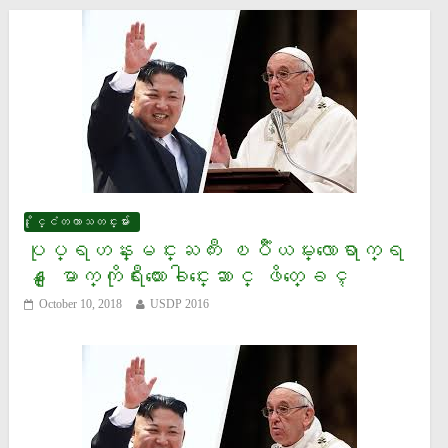
ႏိုင္ငံတကာသတင္းမ်ား
ပုပ္ရဟန္းမင္းႀကီး ၿပံဳယမ္းလာေရာက္ရ
န္ ေျမာက္ကုိရီးယားေခါင္းေဆာင္ ဖိတ္ေခၚ
October 10, 2018
USDP 2016