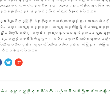
့္အေနျဖင့္ လက္ပံတန္းၿမိဳ႕နယ္ ျပည္ေထာင္စုႀက့ံခုိင္ေရးႏွင့္ဖြံ႕ၿဖိ
ါနတစ္ခုကုိ ယေန႔နံနက္ပုိင္းတြင္ က်င္းပျပဳလုပ္ခဲ့ပါသည္။
ပ္အားဒါနျပဳလုပ္ပြဲကုိ ပဲခူးတုိင္းေဒသႀကီး(အေနာက္ပုိင္း)၊သာယာ၀တီခ႐
ိဳ႕နယ္၊ သေရာင္းျပင္အုပ္စု၊ သေရာင္းျပင္ေက်းရြာရွိ ဇိနမာရ္ေအာင္ဘ
ၿခဳံႏြယ္ပိတ္ေပါင္းမ်ား၊ ျမက္မ်ား၊ ဘုရား၀န္းပတ္၀န္းက်င္သန္႔ရွင္းေရးလု
႕နယ္ျပည္ခုိင္ၿဖိဳးပါတီဥကၠ႒၊ ၿမိဳ႕နယ္အမ်ဳိးသမီးေရးရာတာ၀န္ခံႏွင
တီေက္ာမတီ၀င္မ်ား၊ ရပ္/ေက်းပါတီေကာ္မတီ၀င္မ်ား၊ ေက်းရြာသူ၊ ေက်းရြာသား
ား ျပဳလုပ္ခဲ့ၾကပါသည္။
ၿမိဳ႔နယ္ျပည္ခိုင္ၿဖိဳးပါတီ ဗဟိုအမ်ဳိးသမီးညီလာခံအႀကိဳႏွီးေႏွ