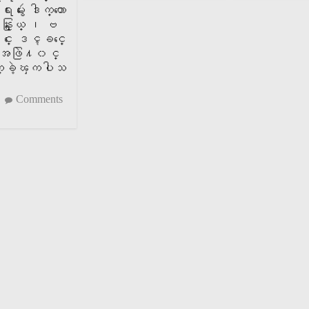
းမွဴး ​ေဒါက္​တာ​ေ
​းႏြယ္​ ၊ ဗ
၀င္​ ​ေဒၚခင္​​ေ
္​့ အဖြဲ႔၀င္​
ရာက္​ခဲ့ၾကပါသ
Comments