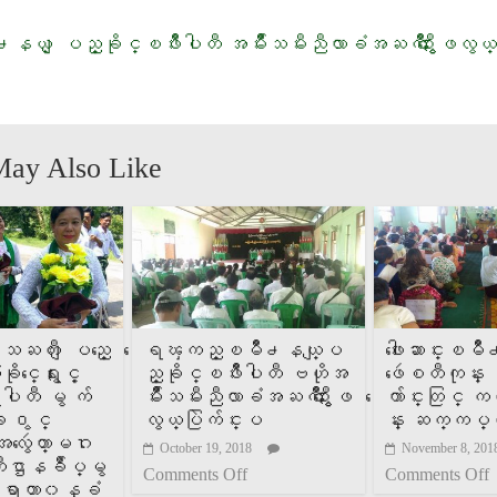
နယ္ ျပည္ခုိင္ၿဖိဳးပါတီ အမ်ိဳးသမီးညီလာခံအႀကိဳ ႏွီးေႏွာဖလွယ္
May Also Like
​ေဒသႀကီး ျပည္​​ေ
ေရၾကည္ၿမိဳ႕နယ္ျပ
ဖါးေဆာင္းၿမိ
င္​​ေရးႏွင္​့
ည္ခုိင္ၿဖိဳးပါတီ ဗဟုိအ
ဖဴေစတီကုန္း ဘ
ရးပါတီ မွ က်
မ်ဳိးသမီးညီလာခံအႀကိဳ ႏွီးေႏွာဖ
ေက်ာင္းတြင္ 
ခါ ႐ွင္​
လွယ္ပြဲက်င္းပ
န္း ဆက္ကပ္လွ
ွဴ​ေတာ္​မဂၤ
October 19, 2018
November 8, 201
တီဌာနခ်ဳပ္​မွ
Comments Off
Comments Off
ေရးရာတာ၀န္​ခံ