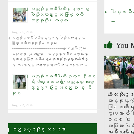
ျပည္ခိုင္ၿဖိဳးပါတီဒုဥကၠ႒မွ
ေပါင္ၿမိဳ႕
ဝါဆိုသကၤန္းႏွင့္ လႉ ဖြယ္ ဝတၳဳ
→
အစုစုတို႔ ကပ္လႉ
August 5, 2026
ျပည္ခိုင္ၿဖိဳးပါတီဒုဥကၠ႒မွ ဝါဆိုသကၤန္းႏွင့္ လႉ
You 
ဖြယ္ ဝတၳဳအစုစုတို႔ ကပ္လႉ 
========================= (ျပည္တြင္း)ၾ
သဂုတ္ ၄ ေနျပည္ေတာ္ ၊တပ္ကုန္းၿမိဳ႕နယ္ အေနာ္
ရထာရပ္ကြက္ ၿမိဳ႕ေရွ႕စႏၵာ႐ုံဘုန္းေတာ္ႀကီးေက်ာင္း
မွ သက္ေတာ္ရွည္ ဆရာေတာ္ဘုရားႀကီးအား ၾသဂုတ္လ …
ျပည္ခိုင္ၿဖိဳးပါတီ ဥကၠ႒ ဦးခင္
ရီ တိုင္းေဒသႀကီး/ျပည္နယ္ လႊတ္ေ
တာ္ဥကၠ႒မ်ားႏွင့္ အစည္း အ ေဝး ျပဳ
လုပ္
မႏၱ​ေလးတုိင္​း
ထာင္​စုၾကံ့ခုိ
August 3, 2026
ဖြံ႕ၿဖိဳး​ေ
င္​းပ​ေသာ ၀ိႆာ
၁၀၈ ပါး အလ
လာပြဲအား ပါ
ျပည္နယ္ႏွင့္တိုင္း သတင္းမ်ား
အမ်ဳိးသမီး​