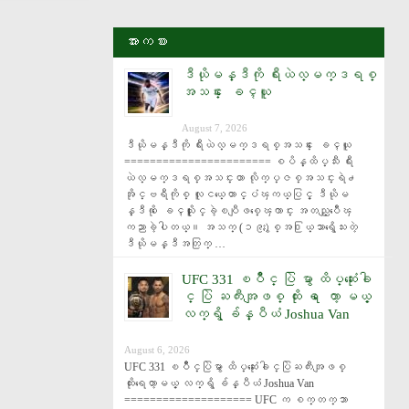
အားကစား
ဒီယိုမန္ဒီကို ရီးယဲလ္မက္ဒရစ္
အသင္း ေခၚယူ
August 7, 2026
ဒီယိုမန္ဒီကို ရီးယဲလ္မက္ဒရစ္အသင္း ေခၚယူ 
======================= စပိန္ထိပ္သီး ရီး
ယဲလ္မက္ဒရစ္အသင္းဟာ လိုက္ပ္ဇစ္အသင္းရဲ႕ 
အိုင္ဗရီကိုစ္ လူငယ္ေတာင္ပံၾကယ္ပြင့္ ဒီယိုမ
န္ဒီကို ေခၚယူႏိုင္ခဲ့ၿပီျဖစ္ေၾကာင္း အတည္ျပဳေၾ
ကညာခဲ့ပါတယ္။ အသက္ (၁၉)ႏွစ္အ႐ြယ္သာရွိေသးတဲ့ 
ဒီယိုမန္ဒီအတြက္ …
UFC 331 ၿပိဳင္ ပြဲ မွာ ထိပ္ဆုံးေခါ
င္ ပြဲ ႀကီးအျဖစ္ ထိုး ရ ေတာ့ မယ့္
လက္ရွိ ခ်န္ပီယံ ‌Joshua Van
August 6, 2026
UFC 331 ၿပိဳင္ပြဲမွာ ထိပ္ဆုံးေခါင္ပြဲႀကီးအျဖစ္ 
ထိုးရေတာ့မယ့္ လက္ရွိ ခ်န္ပီယံ ‌Joshua Van 
==================== UFC က စက္တက္ဘာ 