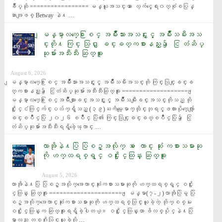
ခ်ဳပ္ဆို ================= မန္ယူအသင္းဟာ ေလ့က်င့္ေရး၀တ္စုံစပြန္
ဆာအျဖစ္ Betway နဲ႔ …
ျမန္မာ့လက္ေ႐ြးစင္ အမ်ိဳးသားအသင္းႏွင့္ အမ်ိဳးသမီးအသ
င္းတို႔ ကြင္း သြင္း ျခင္းခတ္ကစားနည္း၌ ေငြ တံဆိပ္
ဆုမ်ားအသီးသီး ဆြတ္ခူး
August 6, 2026
ျမန္မာ့လက္ေ႐ြးစင္ အမ်ိဳးသားအသင္းႏွင့္ အမ်ိဳးသမီးအသင္းတို ကြင္းသြင္းျခင္းခ
တ္ကစားနည္း၌ ေငြတံဆိပ္ဆုမ်ားအသီးသီးဆြတ္ခူး ==================== ျ
မန္မာ့လက္ေ႐ြးစင္အမ်ိဳးသားျခင္းအသင္းႏွင့္ အမ်ိဳးသမီးျခင္းအသင္းတိုသည္ ထို
င္းႏိုင္ငံတြင္က်င္းပလ်က္ရွိသည့္ (၃၉)ႀကိမ္ေျမာက္ထိုင္းဘုရင့္ဖလားပိုက္ေက်ာ္ျ
ခင္းၿပိဳင္ပြဲ ၂၀၂၆ ၿပိဳင္ ပြဲ၏ ကြင္းသြင္းျခင္းခတ္ၿပိဳင္ပြဲ၌ ေငြ
တံဆိပ္ဆုမ်ားအသီးသီးရရွိခဲ့ေၾကာင္း …
လာအိုနဲ႔ပြဲ ပြဲစဥ္အလိုက္ အ ေကာင္း ဆုံး ကစားသမားဆု
ကို ဟက္ထရစ္ရွင္ ဝင္းႏိုင္ထြန္း ဆြတ္ခူး
August 5, 2026
လာအိုနဲ႔ပြဲ ပြဲစဥ္အလိုက္အေကာင္းဆုံးကစားသမားဆုကို ဟက္ထရစ္ရွင္ ဝင္းႏို
င္ထြန္း ဆြတ္ခူး ====================== ျမန္မာ(၇-၂)လာအိုပြဲမွ ပြဲ
စဥ္အလိုက္အေကာင္းဆုံးကစားသမားဆုကို ဟက္ထရစ္သြင္းယူခဲ့တဲ့ တိုက္စစ္မႉး 
ဝင္းႏိုင္ထြန္းက ဆြတ္ခူးရရွိခဲ့ပါတယ္။ ဝင္းႏိုင္ထြန္းဟာ ဖိလစ္ပိုင္နဲ႔ပြဲ
မွာလည္း တစ္ဂိုးသြင္းယူခဲ့လို …