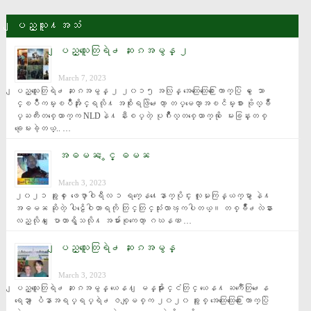
ျပည္သူ႔အသံ
ျပည္သူေတြရဲ႕ ဆႏၵအမွန္ ၂
March 7, 2023
ျပည္သူေတြရဲ႕ ဆႏၵအမွန္ ၂ ၂၀၁၅ အလြန္ အေထြေထြေ႐ြးေကာက္ပြဲ မွ ေသာ
င္ၿပိဳကမ္းၿပိဳအႏိုင္ရလို႔ အစိုးရဖြဲ႕ေတာ့ တပ္မေတာ္အၿငိမ္းစား ဗိုလ္ခ်ဳ
ပ္ႀကီးတစ္ေယာက္က NLDနဲ႔ နီးစပ္တဲ့ ပုဂၢိဳလ္တစ္ေယာက္ကို ေမးခြန္းတစ္
ခုေမးခဲ့တယ္.. …
အဓမၼ ႏွင့္ ဓမၼ
March 3, 2023
၂၀၂၁ ခုႏွစ္ ေဖေဖာ္ဝါရီလ ၁ ရက္ေန႔ေနာက္ပိုင္း လူမႈကြန္ယက္မွာ နဲ႔ 
အဓမၼ ဆိုတဲ့ ပါဠိေဝါဟာရကို တြင္တြင္သုံးလာၾကပါတယ္။ တစ္ခ်ိဳ႕လဲနား
လည္လို႔ ေျပာတာရွိသလို႔ အမ်ားစုကေတာ့ ဂဃနဏ …
ျပည္သူေတြရဲ႕ ဆႏၵအမွန္
March 3, 2023
ျပည္သူေတြရဲ႕ ဆႏၵအမွန္ ယေန႔ ျမန္မာႏိုင္ငံတြင္ ယေန႔ ႀကဳံေတြ႕ေန
ရေသာ ျပႆနာအရပ္ရပ္ရဲ႕ ဇစ္ျမစ္က ၂၀၂၀ ခုႏွစ္ အေထြေထြေ႐ြးေကာက္ပြဲ 