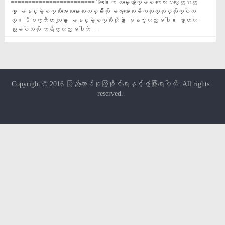
======================== Tesla က လမ္းေလွ်ာက္ခါစ ကေလးငယ္ေတြအတြ
က္ ေျခနင္းမဲ့စက္ဘီးအေသးစားေလးတစ္မ်ိဳးကို မၾကာေသးမီကထုတ္လုပ္လိုက္ပါတ
ယ္။ ဒီစက္ဘီးဟာ တျခား ေျခနင္းမဲ့စက္ဘီးလိုပဲ ေျခနင္းလည္းမပါ၊ ေမာ္တာလ
ည္းမပါသလို ဘရိတ္လည္းမပါဘဲ …
Copyright © 2016
ပြည်ထောင်စုကြံ့ခိုင်ရေးနှင့်ဖွံ့ဖြိုးရေးပါတီ
. All rights
reserved.