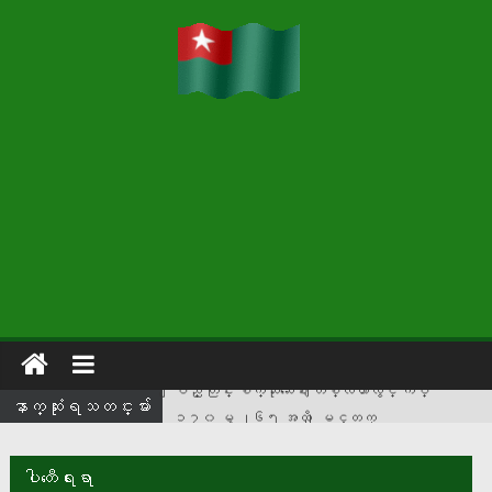
ေနာက္ဆံုးရသတင္းမ်ား
တစ္လကို လူတူစက္႐ုပ္ ၁၀၀၀ ထုတ္လုပ္မ
ယ့္ မစ္ဆူဘီရွီ
UFC 331 ၿပိဳင္ ပြဲ မွာ ထိပ္ဆုံးေခါင္ ပြဲ ႀကီးအျဖစ္ ထိုး ရ ေတာ့ မယ့္ လက္ရွိ
ပါတီေရးရာ