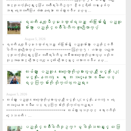
================================= ဩဂုတ္ ၅၊ ေလးမ်က္ႏွာ ျပည္ေ
ထာင္စုႀကံ့ခိုင္ေရးႏွင့္ဖြံ႕ၿဖိဳးေရးပါတီဥကၠ႒ ဦးခင္ရီ၏ လမ္းၫႊန္ခ်က္
အရ ေရေဘးႀကဳံေတြ႕ခံစားေနရေသာ ေလးမ်က္ႏွာၿမိဳ႕နယ္မွ …
ေရႀကီးနစ္ျမဳပ္မႈဒဏ္ခံရသည့္ ေက်း႐ြာမ်ားရွိ ျပည္သူ
မ်ားအား ျပည္ခိုင္ၿဖိဳးပါတီက ကူညီေထာက္ပံ့
August 5, 2026
ေရႀကီးနစ္ျမဳပ္မႈဒဏ္ခံရသည့္ ေက်း႐ြာမ်ားရွိ ျပည္သူမ်ားအား ျပည္ခိုင္ၿဖိဳး
ပါတီက ကူညီေထာက္ပံ့ ================= ဩဂုတ္ ၅၊ ဟသၤာတ ျပည္ေထာ
င္စုႀကံ့ခိုင္ေရးႏွင့္ဖြံ႕ၿဖိဳးေရးပါတီမွ အမ်ိဳးသားလႊတ္ေတာ္ကိုယ္စားလွယ္ ဗဟိုအ
လုပ္အမႈေဆာင္ ဦးေအာင္တင္ျမင့္၏ ဦးေဆာင္မႈႏွင့္ ဟသၤာတၿမိဳ႕နယ္ …
ေလးမ်က္ႏွာ ျပည္သူ႔လႊတ္ေတာ္ကိုယ္စားလွယ္ ဦးျမင့္စိုး၊ (ျ
မင့္စိုး-နတလ) ၊ ေရ ေဘး သင့္ေနေသာ ၿမိဳ႕ေပၚ
ရပ္ ကြက္ မ်ားကို လိုက္လံၾကည့္ရႈ။
August 5, 2026
ေလးမ်က္ႏွာ ျပည္သူ႔လႊတ္ေတာ္ကိုယ္စားလွယ္ ဦးျမင့္စိုး၊ (ျမင့္စိုး-နတလ) ၊ ေရေ
ဘးသင့္ေနေသာ ၿမိဳ႕ေပၚ ရပ္ကြက္ မ်ားကို လိုက္လံၾကည့္ရႈ။ 
============================= ေလးမ်က္ႏွာ ၾသဂုတ္ ၄ ဧရာဝတီတို
င္းေဒသႀကီး၊ …
ျပည္ခိုင္ၿဖိဳးပါတီဒုဥကၠ႒မွ ဝါဆိုသကၤန္းႏွင့္ လႉ ဖြ