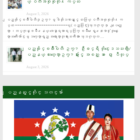
ယ္ ဝတၳဳအစုစုတို႔ ကပ္လႉ
August 5, 2026
ျပည္ခိုင္ၿဖိဳးပါတီဒုဥကၠ႒မွ ဝါဆိုသကၤန္းႏွင့္ လႉဖြယ္ ဝတၳဳအစုစုတို႔ က
ပ္လႉ ========================= (ျပည္တြင္း)ၾသဂုတ္ ၄ ေနျပည္ေ
တာ္ ၊တပ္ကုန္းၿမိဳ႕နယ္ အေနာ္ရထာရပ္ကြက္ ၿမိဳ႕ေရွ႕စႏၵာ႐ုံဘုန္းေ
တာ္ႀကီးေက်ာင္းမွ သက္ေတာ္ရွည္ ဆရာေတာ္ဘုရားႀကီးအား ၾသဂုတ္လ …
ျပည္ခိုင္ၿဖိဳးပါတီ ဥကၠ႒ ဦးခင္ရီ တိုင္းေဒသႀကီး/ျ
ပည္နယ္ လႊတ္ေတာ္ဥကၠ႒မ်ားႏွင့္ အစည္း အ ေဝး ျပဳလုပ္
August 3, 2026
ျပည္နယ္ႏွင့္တိုင္း သတင္းမ်ား