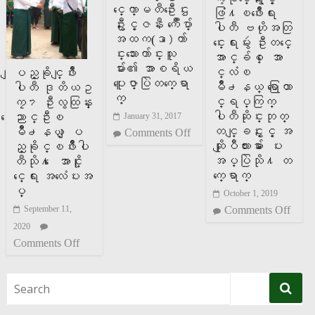
င္ေကာ္မတီဦးေဌး
ဖြံ႔ၿဖိဳးေရး
ဦးႏွင့္ဇနီး က်ဳံေပ်ာ္
ပါတီ ဗဟိုအတြ
အထက(၁)ေက်ာ
င္းေရးမွဴး ဦးတင္ေ
င္းသားေက်ာင္းသူ
အာင္ခ်စ္ ေအာ
မ်ား၏ အာစရိယ
င္လံၿ
ျပည္ခုိင္ျဖိဳး
ပူေဇာ္ပြဲတက္ေရာ
မိဳ႕နယ္ ရြာေထာ
ပါတီ ဒုတိယဥ
က္
င္ရပ္ကြက္
ကၠ႒ ဦးလွထြန္း
ပါတီဆိုင္းဘုတ္
ေညာင္ဦးၿ
January 31, 2017
တင္ျခင္းႏွင့္ အ
မိဳ႕နယ္ ျပ
Comments Off
ဆိုျပဳလႊာမ်ား ေပး
ည္ခုိင္ၿဖိဳးပါ
အပ္ပြဲသို႔ တ
တီသုိ႔ ေအာင္ႏုိ
က္ေရာက္
င္ေရး အလံေပးအ
ပ္
October 1, 2019
Comments Off
September 11,
2020
Comments Off