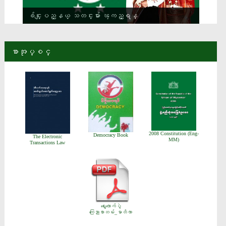
ခ်င္းျပည္နယ္ သတင္းမ်ား ၾကည့္ရန္
စာအုပ္စင္
2008 Constitution (Eng-
Democracy Book
The Electronic
MM)
Transactions Law
ရွေးကောက်ပွဲ
ကြေညာစာတမ်း_မာတိကာ