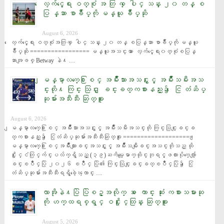
ေလ့က်င့္ေရး ဝတ္စုံ အ တြ က္ ေပါင္ သန္း ၂၀ တန္ စ
ပြ န္ဆာ စာခ်ဳပ္ကို မန္ယူ ခ်ဳပ္ဆို
August 6, 2026
ေလ့က်င့္ေရး ဝတ္စုံအတြက္ ေပါင္ သန္း ၂၀ တန္ စပြန္ဆာ စာခ်ဳပ္ကို မန္ယူ 
ခ်ဳပ္ဆို ================= မန္ယူအသင္းဟာ ေလ့က်င့္ေရး၀တ္စုံစပြန္
ဆာအျဖစ္ Betway နဲ႔ …
ျမန္မာ့လက္ေ႐ြးစင္ အမ်ိဳးသားအသင္းႏွင့္ အမ်ိဳးသမီးအသ
င္းတို႔ ကြင္း သြင္း ျခင္းခတ္ကစားနည္း၌ ေငြ တံဆိပ္
ဆုမ်ားအသီးသီး ဆြတ္ခူး
August 6, 2026
ျမန္မာ့လက္ေ႐ြးစင္ အမ်ိဳးသားအသင္းႏွင့္ အမ်ိဳးသမီးအသင္းတို ကြင္းသြင္းျခင္းခ
တ္ကစားနည္း၌ ေငြတံဆိပ္ဆုမ်ားအသီးသီးဆြတ္ခူး ==================== ျ
မန္မာ့လက္ေ႐ြးစင္အမ်ိဳးသားျခင္းအသင္းႏွင့္ အမ်ိဳးသမီးျခင္းအသင္းတိုသည္ ထို
င္းႏိုင္ငံတြင္က်င္းပလ်က္ရွိသည့္ (၃၉)ႀကိမ္ေျမာက္ထိုင္းဘုရင့္ဖလားပိုက္ေက်ာ္ျ
ခင္းၿပိဳင္ပြဲ ၂၀၂၆ ၿပိဳင္ ပြဲ၏ ကြင္းသြင္းျခင္းခတ္ၿပိဳင္ပြဲ၌ ေငြ
တံဆိပ္ဆုမ်ားအသီးသီးရရွိခဲ့ေၾကာင္း …
လာအိုနဲ႔ပြဲ ပြဲစဥ္အလိုက္ အ ေကာင္း ဆုံး ကစားသမားဆု
ကို ဟက္ထရစ္ရွင္ ဝင္းႏိုင္ထြန္း ဆြတ္ခူး
August 5, 2026