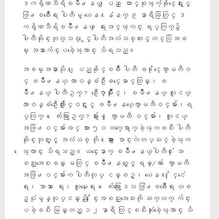
ဒကၡိဏသီရိၿမိဳ႕နယ္ ျပည္ ေထာင္စုၾကံ့ခိုင္ေရးႏွင့္
ဖြံ႕ၿဖိဳးေရး ပါတီမွ ယေန႔နံနက္ ၉ နာရီခြဲတြင္ ဒ
ကၡိဏသီရိၿမိဳ႕နယ္ ေရႊအင္ၾကင္း ရပ္ကြက္၌
ပါတီဆိုင္းဘုတ္သစ္ ႏွင့္ပါတီအလံသစ္လႊင့္တင္ပြဲအခ
မ္း အနားက်င္းပခဲ့ေၾကာင္း သိရသည္။
အခမ္းအနားသို႔ ျပည္ခိုင္ၿဖိဳး ပါတီ ခ႐ိုင္ေကာ္မတီဝ
င္ ၿမိဳ႕နယ္ တာဝန္ခံဦးခင္ေမာင္ထြန္း၊ ၿ
မိဳ႕နယ္ ပါတီဥကၠ႒ ဦးေဇာ္မ်ဳိးႏိုင္၊ ၿမိဳ႕နယ္ လူငယ္
တာဝန္ခံဦးေက်ာ္ႏုိင္ဝင္းႏွင့္ ၿမိဳ႕နယ္ေကာ္မတီဝင္မ်ား၊ရ
ပ္ကြက္၊ ေက်းရြာဥကၠ႒မ်ားႏွင့္ ေကာ္မတီ ဝင္မ်ား၊ လူငယ္
အဖြဲ႕ဝင္မ်ားအင္ အား ၅ဝ တက္ေရာက္ခဲ့ၾကၿပီး ပါတီ
ဆိုင္းဘုတ္ႏွင့္ အလံသစ္ တို႔အား ေျပာင္းလဲတပ္ဆင္ခဲ့ၾက
ေၾကာင္း သိရသည္။ ယင္းေနာက္ ၿမိဳ႕နယ္ပါတီ႐ံုး အ
စည္းအေဝးခန္း မတြင္ ၿမိဳ႕နယ္ႏွင့္ ရပ္/ေက်း ေကာ္မတီ
အဖြဲ႕ဝင္မ်ားက ပါတီလုပ္ ငန္းစဥ္၊ ယေန႔ ႏိုင္ငံေ
ရး၊ ဘာသာ ေရး၊ လူမႈေရး၊ ေက်းရြာေဒသ ဖြံ႕ၿဖိဳးေရး လစ
ဥ္ပံုမွန္လုပ္ငန္းညိႇ ႏႈိင္းအစည္းအေဝးကို ဆက္လက္ က်င္း
ပခဲ့ၿပီး မြန္းတည့္ ၁၂ နာရီ တြင္ၿပီးဆံုးခဲ့ေၾကာင္း သိ