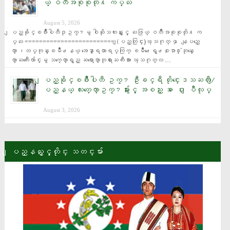
ယ္ ဝတၳဳအစုစုတို႔ ကပ္လႉ
August 5, 2026
ျပည္ခိုင္ၿဖိဳးပါတီဒုဥကၠ႒မွ ဝါဆိုသကၤန္းႏွင့္ လႉဖြယ္ ဝတၳဳအစုစုတို႔ က
ပ္လႉ ========================= (ျပည္တြင္း)ၾသဂုတ္ ၄ ေနျပည္ေ
တာ္ ၊တပ္ကုန္းၿမိဳ႕နယ္ အေနာ္ရထာရပ္ကြက္ ၿမိဳ႕ေရွ႕စႏၵာ႐ုံဘုန္းေ
တာ္ႀကီးေက်ာင္းမွ သက္ေတာ္ရွည္ ဆရာေတာ္ဘုရားႀကီးအား ၾသဂုတ္လ …
ျပည္ခိုင္ၿဖိဳးပါတီ ဥကၠ႒ ဦးခင္ရီ တိုင္းေဒသႀကီး/ျ
ပည္နယ္ လႊတ္ေတာ္ဥကၠ႒မ်ားႏွင့္ အစည္း အ ေဝး ျပဳလုပ္
August 3, 2026
ျပည္နယ္ႏွင့္တိုင္း သတင္းမ်ား