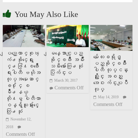
You May Also Like
ျပည္ေထာင္စုၾ
ျမန္ေအာင္ျပည္
မႏၲေလးခရိုင္ ျ
ကံ႕ခိုင္ေရးႏွ
ခိုင္ၿဖိဳး အမ်ဳိး
ပည္ခိုင္ၿဖိဳး
င္႕ဖြံ႔ၿဖိဳးေ
သမီးမ်ားေတြ႕ဆုံ
ပါတီ လုပ္ငန္း
ရးပါတီ ဗဟိုအ
ပြဲက်င္းပ
ညႇိႏွိုင္း အစည္း
လုပ္အမႈေဆာင္
March 30, 2017
အေဝး က်င္းပျပဳ
ခ႐ိုင္ ၿ
Comments Off
လုပ္
မိဳ႕နယ္
May 14, 2019
တို႔မွ ပါတီတာ
Comments Off
ဝန္ရွိသူမ်ားႏွင့္ေ
တြ႕ဆုံ
November 12,
2018
Comments Off