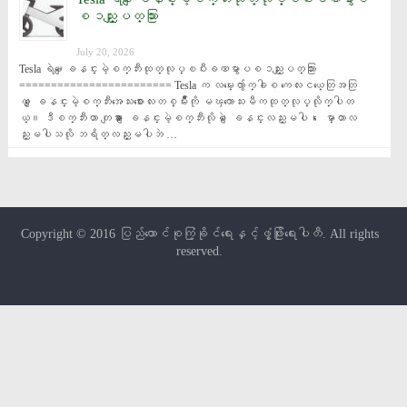
စၥည္းျပတ္သြား
July 20, 2026
Tesla ရဲ႕‌ေျခနင္းမဲ့စက္ဘီးထုတ္လုပ္ၿပီးခဏမွာပစၥည္းျပတ္သြား 
======================== Tesla က လမ္းေလွ်ာက္ခါစ ကေလးငယ္ေတြအတြ
က္ ေျခနင္းမဲ့စက္ဘီးအေသးစားေလးတစ္မ်ိဳးကို မၾကာေသးမီကထုတ္လုပ္လိုက္ပါတ
ယ္။ ဒီစက္ဘီးဟာ တျခား ေျခနင္းမဲ့စက္ဘီးလိုပဲ ေျခနင္းလည္းမပါ၊ ေမာ္တာလ
ည္းမပါသလို ဘရိတ္လည္းမပါဘဲ …
Copyright © 2016
ပြည်ထောင်စုကြံ့ခိုင်ရေးနှင့်ဖွံ့ဖြိုးရေးပါတီ
. All rights
reserved.