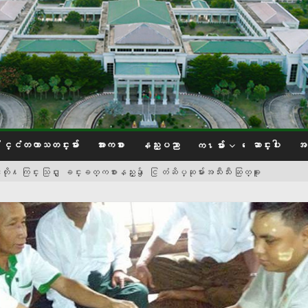
ႏိုင္ငံတကာသတင္းမ်ား
အားကစား
နည္းပညာ
ေဆာင္းပါး
အင
က႑မ်ား
္းတို႔ ကြင္း သြင္း ျခင္းခတ္ကစားနည္း၌ ေငြ တံဆိပ္ဆုမ်ားအသီးသီး ဆြတ္ခူး
ားသုံးႏိုင္ေသာအစားအစာမ်ားႏွင့္ ေဆးဝါးပစၥည္းမ်ားအား ျပည္ခိုင္ၿဖိဳးပါတီမွ လႉဒါန္း
ီက ကူညီေထာက္ပံ့
 ေဘး သင့္ေနေသာ ၿမိဳ႕ေပၚ ရပ္ ကြက္ မ်ားကို လိုက္လံၾကည့္ရႈ။
လႉ
l ၂ စုံႏွင့္ COW မိုဘိုင္းကား တပ္ဆင္