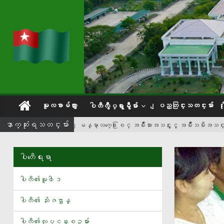
မူလစာမ်က္ႏွာ
ျပည္တြင္းသတင္းမ်ား
ပါတီလွဳပ္ရွားမွဳမ်ား
ေနာက္ဆံုးရသတင္းမ်ား
ျမန္မာ့လက္ေ႐ြးစင္ အမ်ိဳးသားအသင္းႏွင့္ အမ်ိဳးသမီးအသင
ေလးမ်က္ႏွာၿမိဳ႕နယ္ ေရ ေဘး ကယ္ဆယ္ေရးစခန္းသို႔ အသင့္စ
ေရႀကီးနစ္ျမဳပ္မႈဒဏ္ခံရသည့္ ေက်း႐ြာမ်ားရွိ ျပည္သူမ်ားအား ျပည္ခိုင္ၿဖိဳးပါတ
ပါတီေရးရာ
ေတာင္ကိုရီးယားမွာ အပူလႈိင္းေၾကာင့္ ေသဆုံးသူ ၁၉ ဦးအထိရွိလာ
ပါတီ၏မူ၀ါဒ
ေလးမ်က္ႏွာ ျပည္သူ႔လႊတ္ေတာ္ကိုယ္စားလွယ္ ဦးျမင့္စိုး၊ (ျမင့္စိုး-နတလ) ၊ ေရ
ပါတီ၏ သႏိၷဌာန္
ျပည္ခိုင္ၿဖိဳးပါတီဒုဥကၠ႒မွ ဝါဆိုသကၤန္းႏွင့္ လႉ ဖြယ္ ဝတၳဳအစုစုတို႔ ကပ္
ေလးမ်က္ႏွာၿမိဳ႕နယ္တြင္ ဆက္သြယ္ေရးျပန္လည္ရရွိေစရန္ B2B Satellite Termina
ပါတီ၏လုပ္ငန္းစဥ္မ်ား