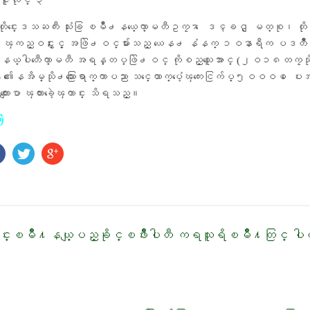
ိုင္းေဒသႀကီး သံုးခြ ၿမိဳ႕နယ္ေကာ္မတီဥကၠ႒ ေဒၚခင္ ျမတ္စု၊ တိ
း ၾကည္ဝင္းႏွင့္ အဖြဲ႕ဝင္မ်ားသည္ ယေန႕ နံနက္ ၁ဝနာရီက ပဒတၴိဳင္း ေ
နယ္ပါတီေကာ္မတီ အရန္တပ္ဖြဲ႕ဝင္ ကိုစည္သူေအာင္ (၂ဝ၁၈တကၠသိ
္) ၏ေနအိမ္သို႕သြားေရာက္ကာပညာ သင္ေထာက္ပံ့ေၾကးေငြက်ပ္၅ဝဝဝဝ ေပး
းစကားေျပာ ၾကားခဲ့ေၾကာင္း သိရသည္။
ြ)
င္းၿမိဳ႔နယ္ျပည္ခိုင္ၿဖိဳးပါတီ ကရသူရိၿမိဳ႔တြင္ ပါတီ