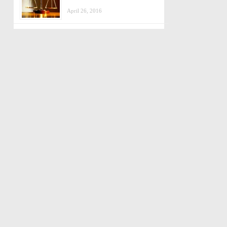
April 26, 2016