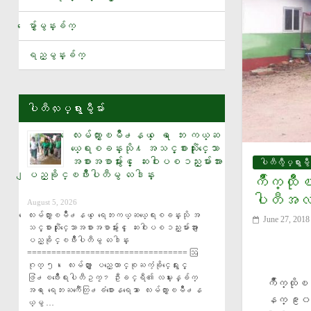
ေလးမ်က္ႏွာၿမိဳ႕နယ္ ေရ ေဘး ကယ္ဆယ္ေရးစခန္းသို႔ အသင့္စားသုံးႏိုင္ေသာအစားအစာမ်ာ
ေမွ်ာ္မွန္းခ်က္
ေရႀကီးနစ္ျမဳပ္မႈဒဏ္ခံရသည့္ ေက်း႐ြာမ်ားရွိ ျပည္သူမ်ားအား ျပည္ခိုင္ၿဖိဳးပါတ
ရည္မွန္းခ်က္
ဒီယိုမန္ဒီကို ရီးယဲလ္မက္ဒရစ္အသင္း ေခၚယူ
ပါတီလႈပ္ရွားမွဳမ်ား
ေလးမ်က္ႏွာၿမိဳ႕နယ္ ေရ ေဘး ကယ္ဆ
ယ္ေရးစခန္းသို႔ အသင့္စားသုံးႏိုင္ေသာ
အစားအစာမ်ားႏွင့္ ေဆးဝါးပစၥည္းမ်ားအား
ပါတီလွဳပ္ရွားမွဳမ
ျပည္ခိုင္ၿဖိဳးပါတီမွ လႉဒါန္း
က်ိဳက္ထိ
ပါတီအလ
August 5, 2026
ေလးမ်က္ႏွာၿမိဳ႕နယ္ ေရေဘးကယ္ဆယ္ေရးစခန္းသို အ
June 27, 2018
သင့္စားသုံးႏိုင္ေသာအစားအစာမ်ားႏွင့္ ေဆးဝါးပစၥည္းမ်ားအား ျ
ပည္ခိုင္ၿဖိဳးပါတီမွ လႉဒါန္း 
================================= ဩ
ဂုတ္ ၅၊ ေလးမ်က္ႏွာ ျပည္ေထာင္စုႀကံ့ခိုင္ေရးႏွင့္
ဖြံ႕ၿဖိဳးေရးပါတီဥကၠ႒ ဦးခင္ရီ၏ လမ္းၫႊန္ခ်က္
က်ိဳက္ထိ
အရ ေရေဘးႀကဳံေတြ႕ခံစားေနရေသာ ေလးမ်က္ႏွာၿမိဳ႕န
နက္ ၉း၀
ယ္မွ …