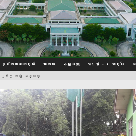
ႏိုင္ငံတကာသတင္းမ်ား
အားကစား
နည္းပညာ
ေဆာင္းပါး
အင
က႑မ်ား
၀ မွ ၂၆၅ အထိ ျမင့္တက္
ဆူဘီရွီ
န္ပီယံ ‌Joshua Van
်ဳပ္ဆို
ခတ္ကစားနည္း၌ ေငြ တံဆိပ္ဆုမ်ားအသီးသီး ဆြတ္ခူး