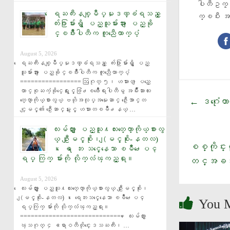
ပါတီဥကၠဌ 
ေရႀကီးနစ္ျမဳပ္မႈဒဏ္ခံရသည့္ ေ
က္ၿပီး အ
က်း႐ြာမ်ားရွိ ျပည္သူမ်ားအား ျပည္ခို
င္ၿဖိဳးပါတီက ကူညီေထာက္ပံ့
August 5, 2026
ေရႀကီးနစ္ျမဳပ္မႈဒဏ္ခံရသည့္ ေက်း႐ြာမ်ားရွိ ျပည္
သူမ်ားအား ျပည္ခိုင္ၿဖိဳးပါတီက ကူညီေထာက္ပံ့ 
================= ဩဂုတ္ ၅၊ ဟသၤာတ ျပည္ေ
ထာင္စုႀကံ့ခိုင္ေရးႏွင့္ဖြံ႕ၿဖိဳးေရးပါတီမွ အမ်ိဳးသားလႊ
ဒဂုံေတာ
တ္ေတာ္ကိုယ္စားလွယ္ ဗဟိုအလုပ္အမႈေဆာင္ ဦးေအာင္တ
←
င္ျမင့္၏ ဦးေဆာင္မႈႏွင့္ ဟသၤာတၿမိဳ႕နယ္ …
ေလးမ်က္ႏွာ ျပည္သူ႔လႊတ္ေတာ္ကိုယ္စားလွ
ယ္ ဦးျမင့္စိုး၊ (ျမင့္စိုး-နတလ)
စစ္​ကိုင္​း
၊ ေရ ေဘး သင့္ေနေသာ ၿမိဳ႕ေပၚ
ရပ္ ကြက္ မ်ားကို လိုက္လံၾကည့္ရႈ။
တင္​အခမ္​
August 5, 2026
ေလးမ်က္ႏွာ ျပည္သူ႔လႊတ္ေတာ္ကိုယ္စားလွယ္ ဦးျမင့္စိုး၊ 
(ျမင့္စိုး-နတလ) ၊ ေရေဘးသင့္ေနေသာ ၿမိဳ႕ေပၚ 
You 
ရပ္ကြက္ မ်ားကို လိုက္လံၾကည့္ရႈ။ 
============================= ေလးမ်က္ႏွာ 
ၾသဂုတ္ ၄ ဧရာဝတီတိုင္းေဒသႀကီး၊ …