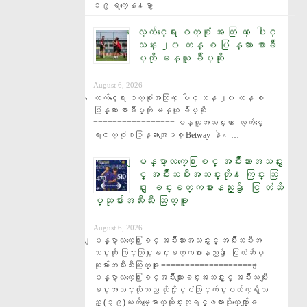
၁၉ ရက္ေန႔မွာ …
ေလ့က်င့္ေရး ဝတ္စုံ အ တြ က္ ေပါင္
သန္း ၂၀ တန္ စ ပြ န္ဆာ စာခ်ဳ
ပ္ကို မန္ယူ ခ်ဳပ္ဆို
August 6, 2026
ေလ့က်င့္ေရး ဝတ္စုံအတြက္ ေပါင္ သန္း ၂၀ တန္ စ
ပြန္ဆာ စာခ်ဳပ္ကို မန္ယူ ခ်ဳပ္ဆို 
================= မန္ယူအသင္းဟာ ေလ့က်င့္ေ
ရး၀တ္စုံစပြန္ဆာအျဖစ္ Betway နဲ႔ …
ျမန္မာ့လက္ေ႐ြးစင္ အမ်ိဳးသားအသင္းႏွ
င့္ အမ်ိဳးသမီးအသင္းတို႔ ကြင္း သြ
င္း ျခင္းခတ္ကစားနည္း၌ ေငြ တံဆိ
ပ္ဆုမ်ားအသီးသီး ဆြတ္ခူး
August 6, 2026
ျမန္မာ့လက္ေ႐ြးစင္ အမ်ိဳးသားအသင္းႏွင့္ အမ်ိဳးသမီးအ
သင္းတို ကြင္းသြင္းျခင္းခတ္ကစားနည္း၌ ေငြတံဆိပ္
ဆုမ်ားအသီးသီးဆြတ္ခူး ==================== ျ
မန္မာ့လက္ေ႐ြးစင္အမ်ိဳးသားျခင္းအသင္းႏွင့္ အမ်ိဳးသမီးျ
ခင္းအသင္းတိုသည္ ထိုင္းႏိုင္ငံတြင္က်င္းပလ်က္ရွိသ
ည့္ (၃၉)ႀကိမ္ေျမာက္ထိုင္းဘုရင့္ဖလားပိုက္ေက်ာ္ျခ