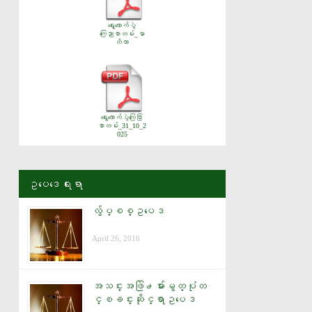
ရွေးကောက်ပွဲ
ကြေညာစာတမ်း_မာ
တိကာ
ရွေးကောက်ပွဲကြေငြာ
စာတမ်း_31_10_2
025
ဥပေဒေရးရာ
လွ်ပ္စစ္ဥပေဒ
April 26, 2016
အသင္းအဖြဲ႕မ်ားမွတ္ပုံတ
င္ၿခင္းဆိုင္ရာဥပေဒ