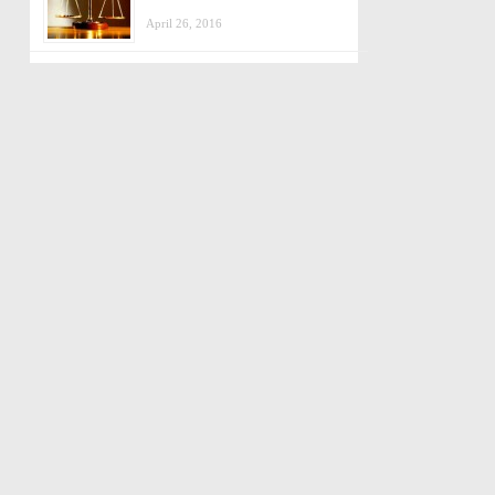
April 26, 2016