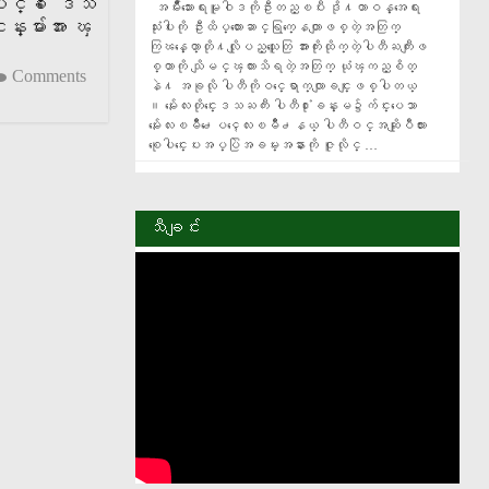
ပင္ခံ ေဒသ
  အမ်ဳိးသားေရးမူဝါဒကိုဦးတည္ၿပီး ဒို႔တာဝန္အေရး
န္းမ်ားအား ၾ
သံုးပါးကို ဦးထိပ္ထားေဆာင္ရြက္ေနတာျဖစ္တဲ့အတြက္ 
ကြၽန္ေတာ္တို႔လိုျပည္သူေတြ အားကိုးထိုက္တဲ့ပါတီႀကီးျဖ
စ္တာကို သိျမင္ၾကားသိရတဲ့အတြက္ ယံုၾကည္စိတ္
Comments
နဲ႔ အခုလို ပါတီကိုဝင္ေရာက္လာျခင္းျဖစ္ပါတယ္​
။ မႏၲေလးတိုင္းေဒသႀကီး ပါတီ႐ံုးခန္းမ၌က်င္းပေသာ 
မႏၲေလးၿမိဳ႕ေပၚေလးၿမိဳ႕နယ္ ပါတီဝင္အဆုိျပဳလႊာ
စုေပါင္းေပးအပ္ပြဲအခမ္းအနားကုိ ဇူလိုင္ …
သီချင်း