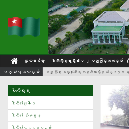
မူလစာမ်က္ႏွာ
ျပည္တြင္းသတင္းမ်ား
ပါတီလွဳပ္ရွားမွဳမ်ား
ေနာက္ဆံုးရသတင္းမ်ား
ျပည္ တြင္း စက္သုံးဆီေဈး တစ္လီတာလွ်င္ က်ပ္ ၁၇
တစ္လကို လူတူစက္႐ုပ္ ၁၀၀၀ ထုတ္လုပ္မယ့္ မစ္
UFC 331 ၿပိဳင္ ပြဲ မွာ ထိပ္ဆုံးေခါင္ ပြဲ ႀကီးအျဖစ္ ထိုး ရ ေတာ့ မယ့္ လက္ရွိ ခ်
ပါတီေရးရာ
ယြမ္ ၂၀၀၀ တန္ က်န္းမာေရး လက္ စြပ္ Casio မိတ္ဆက္
ပါတီ၏မူ၀ါဒ
ႏိုင္ငံေတာ္သမၼတ ထိုင္းႏိုင္ငံသို႔ ေရာက္ရွိ
ပါတီ၏ သႏိၷဌာန္
ေလ့က်င့္ေရး ဝတ္စုံ အ တြ က္ ေပါင္ သန္း ၂၀ တန္ စ ပြ န္ဆာ စာခ်ဳပ္ကို မန္ယူ ခ
ျမန္မာ့လက္ေ႐ြးစင္ အမ်ိဳးသားအသင္းႏွင့္ အမ်ိဳးသမီးအသင္းတို႔ ကြင္း သြင္း ျခင္း
ပါတီ၏လုပ္ငန္းစဥ္မ်ား