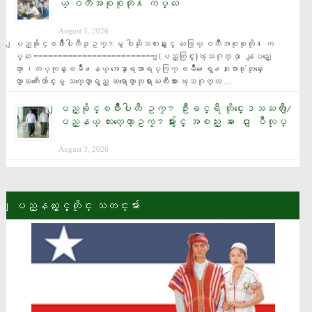
ယ္ ဝတၳဳအစုစုတို႔ ကပ္လႉ
August 5, 2026
ျပည္ခိုင္ၿဖိဳးပါတီဒုဥကၠ႒မွ ဝါဆိုသကၤန္းႏွင့္ လႉဖြယ္ ဝတၳဳအစုစုတို႔ က
ပ္လႉ ========================= (ျပည္တြင္း)ၾသဂုတ္ ၄ ေနျပည္ေ
တာ္ ၊တပ္ကုန္းၿမိဳ႕နယ္ အေနာ္ရထာရပ္ကြက္ ၿမိဳ႕ေရွ႕စႏၵာ႐ုံဘုန္းေ
တာ္ႀကီးေက်ာင္းမွ သက္ေတာ္ရွည္ ဆရာေတာ္ဘုရားႀကီးအား ၾသဂုတ္လ …
ျပည္ခိုင္ၿဖိဳးပါတီ ဥကၠ႒ ဦးခင္ရီ တိုင္းေဒသႀကီး/ျ
ပည္နယ္ လႊတ္ေတာ္ဥကၠ႒မ်ားႏွင့္ အစည္း အ ေဝး ျပဳလုပ္
August 3, 2026
ျပည္နယ္ႏွင့္တိုင္း သတင္းမ်ား