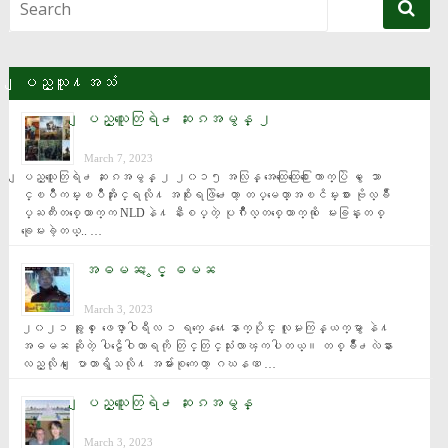
ျပည္သူ႔အသံ
ျပည္သူေတြရဲ႕ ဆႏၵအမွန္ ၂
March 7, 2023
ျပည္သူေတြရဲ႕ ဆႏၵအမွန္ ၂ ၂၀၁၅ အလြန္ အေထြေထြေ႐ြးေကာက္ပြဲ မွ ေသာ
င္ၿပိဳကမ္းၿပိဳအႏိုင္ရလို႔ အစိုးရဖြဲ႕ေတာ့ တပ္မေတာ္အၿငိမ္းစား ဗိုလ္ခ်ဳ
ပ္ႀကီးတစ္ေယာက္က NLDနဲ႔ နီးစပ္တဲ့ ပုဂၢိဳလ္တစ္ေယာက္ကို ေမးခြန္းတစ္
ခုေမးခဲ့တယ္.. …
အဓမၼ ႏွင့္ ဓမၼ
March 3, 2023
၂၀၂၁ ခုႏွစ္ ေဖေဖာ္ဝါရီလ ၁ ရက္ေန႔ေနာက္ပိုင္း လူမႈကြန္ယက္မွာ နဲ႔ 
အဓမၼ ဆိုတဲ့ ပါဠိေဝါဟာရကို တြင္တြင္သုံးလာၾကပါတယ္။ တစ္ခ်ိဳ႕လဲနား
လည္လို႔ ေျပာတာရွိသလို႔ အမ်ားစုကေတာ့ ဂဃနဏ …
ျပည္သူေတြရဲ႕ ဆႏၵအမွန္
March 3, 2023