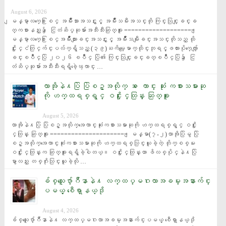
August 6, 2026
ျမန္မာ့လက္ေ႐ြးစင္ အမ်ိဳးသားအသင္းႏွင့္ အမ်ိဳးသမီးအသင္းတို ကြင္းသြင္းျခင္းခ
တ္ကစားနည္း၌ ေငြတံဆိပ္ဆုမ်ားအသီးသီးဆြတ္ခူး ==================== ျ
မန္မာ့လက္ေ႐ြးစင္အမ်ိဳးသားျခင္းအသင္းႏွင့္ အမ်ိဳးသမီးျခင္းအသင္းတိုသည္ ထို
င္းႏိုင္ငံတြင္က်င္းပလ်က္ရွိသည့္ (၃၉)ႀကိမ္ေျမာက္ထိုင္းဘုရင့္ဖလားပိုက္ေက်ာ္ျ
ခင္းၿပိဳင္ပြဲ ၂၀၂၆ ၿပိဳင္ ပြဲ၏ ကြင္းသြင္းျခင္းခတ္ၿပိဳင္ပြဲ၌ ေငြ
တံဆိပ္ဆုမ်ားအသီးသီးရရွိခဲ့ေၾကာင္း …
လာအိုနဲ႔ပြဲ ပြဲစဥ္အလိုက္ အ ေကာင္း ဆုံး ကစားသမားဆု
ကို ဟက္ထရစ္ရွင္ ဝင္းႏိုင္ထြန္း ဆြတ္ခူး
August 5, 2026
လာအိုနဲ႔ပြဲ ပြဲစဥ္အလိုက္အေကာင္းဆုံးကစားသမားဆုကို ဟက္ထရစ္ရွင္ ဝင္းႏို
င္ထြန္း ဆြတ္ခူး ====================== ျမန္မာ(၇-၂)လာအိုပြဲမွ ပြဲ
စဥ္အလိုက္အေကာင္းဆုံးကစားသမားဆုကို ဟက္ထရစ္သြင္းယူခဲ့တဲ့ တိုက္စစ္မႉး 
ဝင္းႏိုင္ထြန္းက ဆြတ္ခူးရရွိခဲ့ပါတယ္။ ဝင္းႏိုင္ထြန္းဟာ ဖိလစ္ပိုင္နဲ႔ပြဲ
မွာလည္း တစ္ဂိုးသြင္းယူခဲ့လို …
ခ်စ္သူေဂ်ာ္ဂ်ီနာနဲ႔ လက္ထပ္မဂၤလာအခမ္းအနားက်င္း
ပမယ့္ စီေရာ္နယ္ဒို
August 4, 2026
ခ်စ္သူေဂ်ာ္ဂ်ီနာနဲ႔ လက္ထပ္မဂၤလာအခမ္းအနားက်င္းပမယ့္ စီေရာ္နယ္ဒို 