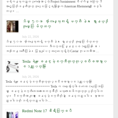
မရိကန္ၾကည္းတပ္ကေဖာ္ေဆာင္တဲ့ Project Sustainment စီမံကိန္းအတြက္ ဒီ
ယာဥ္ေတြကိုဖန္တီးထုတ္ လုပ္ေပးခြင့္ရသြားသူက American Rheinmetall ျဖစ္ပါ
တယ္။ …
သိန္း ၅၀၀ ေက်ာ္တန္ေၾကးရွိ မက္ဆီ နဲ႔ ေရာ္နယ္ဒို
ဖုန္းေတြ မိတ္ဆက္
July 22, 2026
သိန္း ၅၀၀ ေက်ာ္တန္ေၾကးရွိ မက္ဆီ နဲ႔ ေရာ္နယ္ဒို ဖုန္းေတြ မိတ္ဆက္ 
======================= အီလက္ထ႐ြန္နစ္ပစၥည္းေတြကို ေ႐ႊ၊ 
အဖိုးတန္သတၱဳေတြနဲ႔ မြမ္းမံျပင္ဆင္ေပးေလ့ရွိတဲ့ Caviar ကုမၸဏီဟာ …
Tesla ရဲ႕‌ေျခနင္းမဲ့စက္ဘီးထုတ္လုပ္ၿပီးခဏမွာပ
စၥည္းျပတ္သြား
July 20, 2026
Tesla ရဲ႕‌ေျခနင္းမဲ့စက္ဘီးထုတ္လုပ္ၿပီးခဏမွာပစၥည္းျပတ္သြား 
======================== Tesla က လမ္းေလွ်ာက္ခါစ ကေလးငယ္ေတြအတြ
က္ ေျခနင္းမဲ့စက္ဘီးအေသးစားေလးတစ္မ်ိဳးကို မၾကာေသးမီကထုတ္လုပ္လိုက္ပါတ
ယ္။ ဒီစက္ဘီးဟာ တျခား ေျခနင္းမဲ့စက္ဘီးလိုပဲ ေျခနင္းလည္းမပါ၊ ေမာ္တာလ
ည္းမပါသလို ဘရိတ္လည္းမပါဘဲ …
Redmi Note 17 စီးရီးထြက္ၿပီ