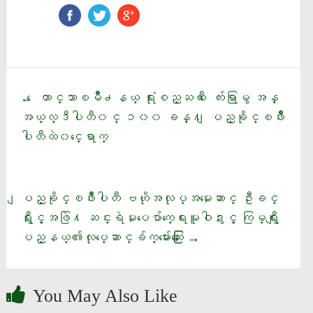
ေတာင္သာၿမိဳ႕နယ္ ရံုးစည္ႀကီး ေက်းရြာမွ အန္
←
အယ္လ္ဒီပါတီ၀င္ ၁၀၀ ခန္႔ ျပည္ခိုင္ၿဖိဳး
ပါတီထဲ၀င္ေရာက္
ျပည္ခုိင္ၿဖိဳးပါတီ ဗဟိုအလုပ္အမႈေဆာင္ ဦးခင္
ရီႏွင့္အဖြဲ႔ ဆင္းရဲမႈပေပ်ာက္ေရးမူဝါဒႏွင့္ ကြမ္ရွီးျ
ပည္နယ္၏လုပ္ေဆာင္ခ်က္မ်ားေဆြးေႏြး
→
You May Also Like