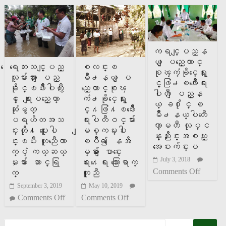
ကရင္ျပည္န
ယ္ ျပည္ေထာင္
ေရေဘးသင့္ျပည္
စလင္းၿ
စုၾကံ့ခိုင္ေရးႏွ
သူမ်ားအား ျပည္
မိဳ႕နယ္ ျပ
င့္ဖြံ႕ၿဖိဳးေရး
ခုိင္ၿဖိဳးပါတီႏွ
ည္ေထာင္စုၾ
ပါတီ ျပည္န
င့္ ေရႊျပည္ေတာ္
ကံ႕ခိုင္ေရးႏွ
ယ္ ခ႐ုိင္ ၿ
ဆုံမွတ္
င္႔ဖြံ႔ၿဖိဳးေ
မိဳ႕နယ္ပါတီေ
ပရဟိတအသ
ရးပါတီဝင္မ်ား
ကာ္မတီ လုပ္င
င္းတုိိ႔ ပူးေပါ
ျမစ္ကမ္းပါး
န္းညိႇႏႈိင္းအစည္း
င္းၿပီး ကူညီေထာ
ၿပိဳ၍ ေနအိ
အေဝးက်င္းပ
က္ပံ့ ကယ္ဆယ္
မ္မ်ား ေျပာင္းေ
July 3, 2018
မႈမ်ား ေဆာင္ရြ
ရႊ႔ေရး သြားေရာက္
Comments Off
က္
ကူညီ
September 3, 2019
May 10, 2019
Comments Off
Comments Off