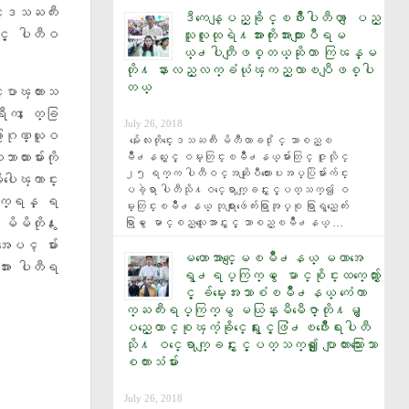
္းေဒသႀကီး
ဒီကေန့ျပည္ခုိင္ၿဖိဳးပါတီဟာ ျပည္
င့္ ပါတီဝ
သူလူထုရဲ႔အားကိုးအားထားျပဳရမ
ယ္႕ပါတီျဖစ္တယ္ဆိုတာ ကြၽန္မ
တို႔ နားလည္လက္ခံယုံၾကည္လာၿပီျဖစ္ပါ
တယ္
ေျပာၾကားသ
ီက ႏႈတ္ခြ
July 26, 2018
စြာဂုဏ္ယူဝ
  မႏၲေလးတိုင္းေဒသႀကီး မိတီၴလာခ႐ိုင္ သာစည္ၿ
ထားမ်ားကို
မိဳ႕နယ္ႏွင့္ ဝမ္းတြင္းၿမိဳ႕နယ္မ်ားတြင္ ဇူလိုင္ 
၂၅ ရက္က ပါတီဝင္အဆိုျပဳလႊာေပးအပ္ပြဲမ်ားက်င္း
ပါေၾကာင္း
ပခဲ့ရာ ပါတီသို႔ဝင္ေရာက္ျခင္းႏွင့္ပတ္သက္၍ ဝ
ွာက္ရန္ ရ
မ္းတြင္းၿမိဳ႕နယ္ ဘုရားျဖဴေက်းရြာအုပ္စု ရြာရွည္ေက်း
မိမိတို႔ႏွ
ရြာမွ ေမာင္စည္သူေအာင္ႏွင့္ သာစည္ၿမိဳ႕နယ္ …
းအေပၚ မ်ား
မဟာေအာင္ေျမၿမိဳ႕နယ္ မဟာအေ
းအား ပါတီရ
ရွ႕ရပ္ကြက္မွ ေမာင္စုိင္းထက္ေက်ာ္ႏွ
င့္ ခ်မ္းေအးသာစံၿမိဳ႕နယ္ ကံေကာ
က္ႀကီးရပ္ကြက္မွ မယြန္းမီမီေဇာ္တုိ႔မွ ျ
ပည္ေထာင္စုၾကံ့ခုိင္ေရးႏွင့္ဖြံ႕ၿဖိဳးေရးပါတီ
သုိ႔ ဝင္ေရာက္ျခင္းႏွင့္ပတ္သက္၍ ​ေျပာျကားသြား​ေသာ
စကားသံမ်ား
July 26, 2018