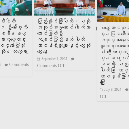
ိဳးပါတီ
ပြည်ခိုင်ဖြိုးပါတီ၊ ဗဟို
ီးမ်ိဳးေဇာ္သိ
အလုပ်အမှုဆောင် ဒေါက်တာ
ျပည္ေထာင္စုႀကံ
ါင္းၿမိဳ႕နယ္
အောင်မြတ်ဦး
င္႕ဖြံၿဖိဳးေ
္စားလွယ္ေလာင္း
ကချင်ပြည်နယ် ပါတီ
အလုပ္အမႈေဆ
ီဝင္မ်ားေတြဆုံ
တာဝန်ရှိသူများနှင့် တွေ့ဆုံ
သူလယ္သမားေ
သို႔ တက္ေရာ
ဆွေးနွေး
ခံ ဦးေအာင္တ
င္႕ဧရာဝတီတ
September 1, 2025
သႀကီး ျပည္ခ
Comments
6
Comments Off
ပါတီမြ ေတာင
တာဝန္ခံ်မားႏြ
ဆြးေႏြး
July 8, 2024
Off