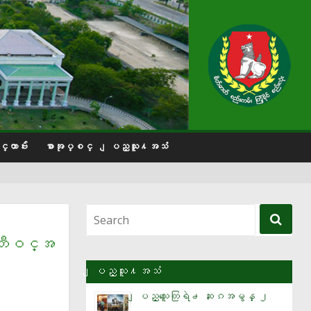
္တာဗ်ဴး
စာအုပ္စင္
ျပည္သူ႔အသံ
းပါတီဝင္အ
ျပည္သူ႔အသံ
ျပည္သူေတြရဲ႕ ဆႏၵအမွန္ ၂