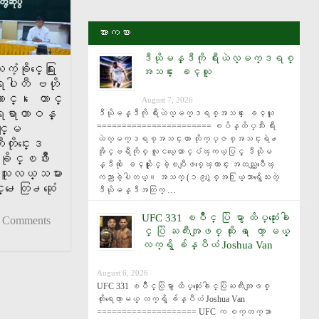
အားကစား
ဒီယိုမန္ဒီကို ရီးယဲလ္မက္ဒရစ္
့ခိုင္ေရးႏြ
အသင္း ေခၚယူ
ရးပါတီ ဗဟို
ာင္၊ ေတာင္
August 7, 2026
ရးရာတာဝန္
ဒီယိုမန္ဒီကို ရီးယဲလ္မက္ဒရစ္အသင္း ေခၚယူ 
======================= စပိန္ထိပ္သီး ရီး
င္ျမ
ယဲလ္မက္ဒရစ္အသင္းဟာ လိုက္ပ္ဇစ္အသင္းရဲ႕ 
ိုင္းေဒ
အိုင္ဗရီကိုစ္ လူငယ္ေတာင္ပံၾကယ္ပြင့္ ဒီယိုမ
ိုင္ၿဖိဳး
န္ဒီကို ေခၚယူႏိုင္ခဲ့ၿပီျဖစ္ေၾကာင္း အတည္ျပဳေၾ
္သူလယ္သမား
ကညာခဲ့ပါတယ္။ အသက္ (၁၉)ႏွစ္အ႐ြယ္သာရွိေသးတဲ့ 
င္႕ေတြ႕ဆုံေ
ဒီယိုမန္ဒီအတြက္ …
UFC 331 ၿပိဳင္ ပြဲ မွာ ထိပ္ဆုံးေခါ
Comments
င္ ပြဲ ႀကီးအျဖစ္ ထိုး ရ ေတာ့ မယ့္
လက္ရွိ ခ်န္ပီယံ ‌Joshua Van
August 6, 2026
UFC 331 ၿပိဳင္ပြဲမွာ ထိပ္ဆုံးေခါင္ပြဲႀကီးအျဖစ္ 
ထိုးရေတာ့မယ့္ လက္ရွိ ခ်န္ပီယံ ‌Joshua Van 
==================== UFC က စက္တက္ဘာ 