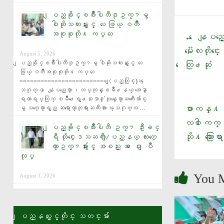
ျပည္ခိုင္ၿဖိဳးပါတီဒုဥကၠ႒မွ
ဝါဆိုသကၤန္းႏွင့္ လႉ ဖြယ္ ဝတၳဳ
အစုစုတို႔ ကပ္လႉ
ေနျပည္ေ
←
မႏၱေလးတို
August 5, 2026
ျပည္ခိုင္ၿဖိဳးပါတီဒုဥကၠ႒မွ ဝါဆိုသကၤန္းႏွင့္ လႉ
ေတြ႕ဆံု
ဖြယ္ ဝတၳဳအစုစုတို႔ ကပ္လႉ 
========================= (ျပည္တြင္း)ၾ
သဂုတ္ ၄ ေနျပည္ေတာ္ ၊တပ္ကုန္းၿမိဳ႕နယ္ အေနာ္
ရထာရပ္ကြက္ ၿမိဳ႕ေရွ႕စႏၵာ႐ုံဘုန္းေတာ္ႀကီးေက်ာင္း
ဖားကန္႔ၿ
မွ သက္ေတာ္ရွည္ ဆရာေတာ္ဘုရားႀကီးအား ၾသဂုတ္လ …
လ၀ါးကက္သလ
ျပည္ခိုင္ၿဖိဳးပါတီ ဥကၠ႒ ဦးခင္
သုိ႔ သြားေရ
ရီ တိုင္းေဒသႀကီး/ျပည္နယ္ လႊတ္ေ
တာ္ဥကၠ႒မ်ားႏွင့္ အစည္း အ ေဝး ျပဳ
လုပ္
You 
August 3, 2026
ျပည္နယ္ႏွင့္တိုင္း သတင္းမ်ား