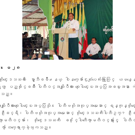
ီက ကူညီေထာက္ပံ့
္၊ ေမ ၂၈
ိုင္းေဒသႀကီး ေမွာ္ဘီၿမိဳ႕နယ္ ဝါနက္ေခ်ာင္းစံျပေက်းရြာတြင္ ယမန
 ျပည္ခိုင္ၿဖိဳး ပါတီဝင္အဆိုျပဳလႊာ စုေပါင္းေပးအပ္ပြဲအခမ္းအနား က်
ိရသည္။
ဆိုျပဳလႊာစုေပါင္းေပးအပ္ပြဲသို႔ ပါတီဗဟိုအလုပ္အမႈေဆာင္ ရန္ကုန္တိုင
ဦးခင္ရီ၊ ပါတီဗဟုိအလုပ္အမႈေဆာင္ တိုင္းေဒသႀကီးပါတီဥကၠ႒ ဦးခင္ေမ
ေကာ္မတီဝင္မ်ား၊ တိုင္းေဒသႀကီး ခ႐ိုင္ပါတီေကာ္မတီဝင္မ်ားႏွင့္ ပါတီ
်ာ္ တက္ေရာက္ခဲ့ၾကသည္။