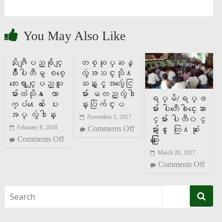
You May Also Like
သိႏၷီျပည္ခိုင္ျ
တစ္​ဆုပ္​ဆန္​
ဖိဳးပါတီမွ စစ္ေ
လွဴအသင္​းသို႔
ဘးေရွာင္ျပည္သူ
ဆန္​ႏွင္​့အလွဴေငြ
မ်ားထံသို႔ ေထာ
မ်ား မတည္​လွဴဒါ
ရပ္မိ/ရပ္ဖ
က္ပံ႔ေက်း ေပး
န္​းပြဲက်င္​းပ
မ်ား ပါတီေခါင္းေဆာ
အပ္ လွဴဒါန္း
November 1, 2017
င္မ်ား ပါတီ၀င္
February 8, 2018
Comments Off
မ်ားႏွင့္ ေတြ႔ဆုံ ေ
Comments Off
ဆြးေႏြး
March 20, 2017
Comments Off