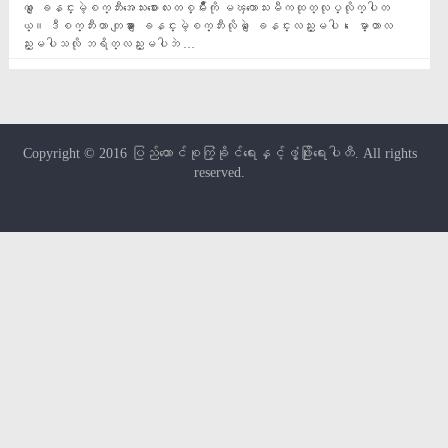
က္ ေျခနင္းမဲ့စက္ဘီးအေသးစားေလးတစ္မ်ိဳးကို မၾကာေသးမီကထုတ္လုပ္လိုက္ပါတ
ယ္။ ဒီစက္ဘီးဟာ တျခား ေျခနင္းမဲ့စက္ဘီးလိုပဲ ေျခနင္းလည္းမပါ၊ ေမာ္တာလ
ည္းမပါသလို ဘရိတ္လည္းမပါဘဲ …
Copyright © 2016
ပြည်ထောင်စုကြံ့ခိုင်ရေးနှင့်ဖွံ့ဖြိုးရေးပါတီ
. All rights
reserved.