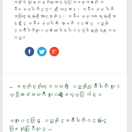
အဆိုပါ ဆြမ္းဆန္စိမ္းေလာင္းလွဴပြဲအခမ္းအနားကို ၿ
မိဳ႕နယ္ပါတီဥကၠ႒ ဦးျမင့္ေအာင္၊ ၿမိဳ႕နယ္ ပါတီ
အတြင္းေရးမွဴးဦးေအာင္ေဇာ္လိႈင္၊ ၿမိဳ႕နယ္ဘ႑ာေရးမွဴးဦးေသာ
င္းဦးႏွင့္ ၿမိဳ႕နယ္ပါတီ ေကာ္မတီ ဝင္မ်ား၊ ျပည္ခို
င္ၿဖိဳးပါတီလူငယ္မ်ား စုေပါင္းပါဝင္လွဴဒါန္းခဲ့ျခင္းျဖစ္
သည္။
စစ္ကိုင္းတိုင္းေဒသႀကီး ျပည္ခိုင္ျဖိဳးပါတီ လူင
←
ယ္ညီလာခံအႀကိဳ လူငယ္ႏွီးေႏွာဖလွယ္ပြဲ က်င္းပ
မအူပင္တြင္ ျပည္ခိုင္ၿဖိဳးပါတီဝင္မ်ားႏွင့္ေ
တြ႕ဆုံပြဲျပဳလုပ္
→